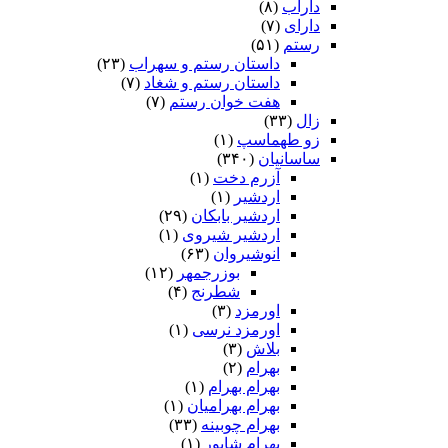
داراب
(۸)
دارای
(۷)
رستم
(۵۱)
داستان رستم و سهراب
(۲۳)
داستان رستم و شغاد
(۷)
هفت خوان رستم‏
(۷)
زال
(۳۳)
زو طهماسپ‏
(۱)
ساسانیان
(۳۴۰)
آزرم دخت
(۱)
اردشیر
(۱)
اردشیر بابکان
(۲۹)
اردشیر شیروی
(۱)
انوشیروان
(۶۳)
بوزرجمهر
(۱۲)
شطرنج
(۴)
اورمزد
(۳)
اورمزد نرسى‏
(۱)
بلاش
(۳)
بهرام
(۲)
بهرام بهرام
(۱)
بهرام بهرامیان‏
(۱)
بهرام چوبینه
(۳۳)
بهرام شاپور
(۱)