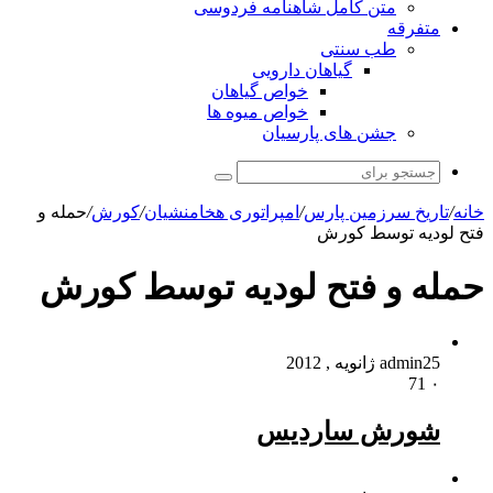
متن کامل شاهنامه فردوسی
متفرقه
طب سنتی
گیاهان دارویی
خواص گیاهان
خواص میوه ها
جشن های پارسیان
جستجو
برای
خانه
/
تاریخ سرزمین پارس
/
امپراتوری هخامنشیان
/
کورش
/
حمله و
فتح لودیه توسط کورش
حمله و فتح لودیه توسط کورش
25 ژانویه , 2012
admin
71
۰
شورش ساردیس