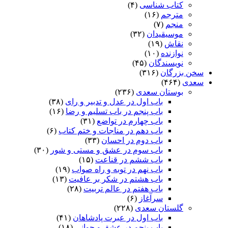
کتاب شناسی
(۴)
مترجم
(۱۶)
منجم
(۷)
موسیقیدان
(۳۲)
نقاش
(۱۹)
نوازنده
(۱۰)
نویسندگان
(۴۵)
سخن بزرگان
(۳۱۶)
سعدی
(۴۶۴)
بوستان سعدی
(۲۳۶)
باب اول در عدل و تدبیر و رای
(۳۸)
باب پنجم در باب تسلیم و رضا
(۱۶)
باب چهارم در تواضع
(۳۱)
باب دهم در مناجات و ختم کتاب
(۶)
باب دوم در احسان
(۳۳)
باب سوم در عشق و مستی و شور
(۳۰)
باب ششم در قناعت
(۱۵)
باب نهم در توبه و راه صواب
(۱۹)
باب هشتم در شکر بر عافیت
(۱۳)
باب هفتم در عالم تربیت
(۲۸)
سرآغاز
(۶)
گلستان سعدی
(۲۲۸)
باب اول در عبرت پادشاهان
(۴۱)
باب پنجم در عشق و جوانى
(۱۸)