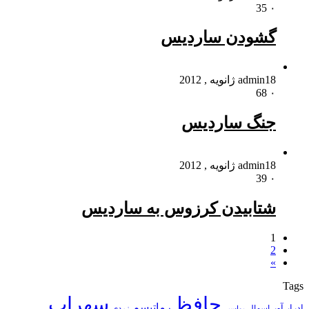
35
۰
گشودن ساردیس
18 ژانویه , 2012
admin
68
۰
جنگ ساردیس
18 ژانویه , 2012
admin
39
۰
شتابیدن کرزوس به ساردیس
1
2
»
Tags
حافظ
سهراب
رماتیسم
ادرار آور
اسهال
زردی
بواسیر