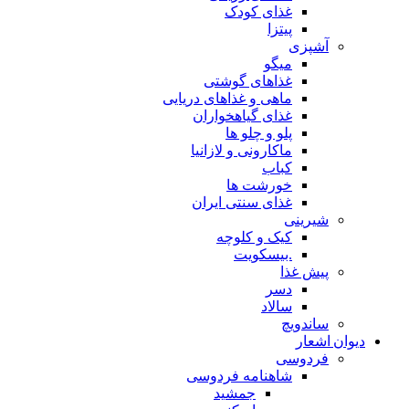
غذای کودک
پیتزا
آشپزی
میگو
غذاهای گوشتی
ماهی و غذاهای دریایی
غذای گیاهخواران
پلو و چلو ها
ماکارونی و لازانیا
کباب
خورشت ها
غذای سنتی ایران
شیرینی
کیک و کلوچه
.بیسکویت
پیش غذا
دسر
سالاد
ساندویچ
دیوان اشعار
فردوسی
شاهنامه فردوسی
جمشید