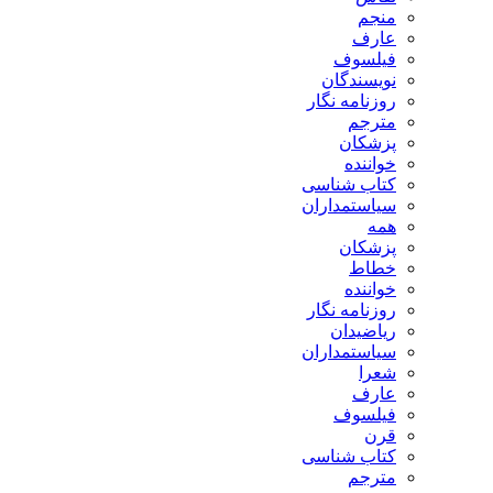
منجم
عارف
فیلسوف
نویسندگان
روزنامه نگار
مترجم
پزشکان
خواننده
کتاب شناسی
سیاستمداران
همه
پزشکان
خطاط
خواننده
روزنامه نگار
ریاضیدان
سیاستمداران
شعرا
عارف
فیلسوف
قرن
کتاب شناسی
مترجم