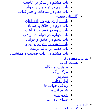
باب هشتم در شکر بر عافیت
باب نهم در توبه و راه صواب
باب دهم در مناجات و ختم کتاب
گلستان سعدی
باب اول در عبرت پادشاهان
باب دوم در اخلاق پارسایان
باب سوم در فضیلت قناعت
باب چهارم در فواید خاموشى
باب پنجم در عشق و جوانى
باب ششم در ناتوانى و پیرى
باب هفتم در عالم تربیت
باب هشتم در آداب صحبت و همنشنى
سهراب سپهری
هشت کتاب
ما هیچ، ما نگاه
مرگ رنگ
مسافر
آواز آفتاب
زندگی خواب ها
شرق اندوه
حجم سبز
صدای پای آب
شهریار
گزیده اشعار شهریار