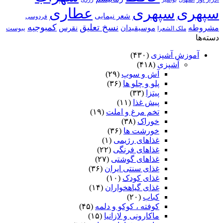
سپهری
سپهری
عطاری
شعر نیمایی
فردوسی
نسخ تعلیق
کمبوجیه
مشروطه
موسیقیدان
نقرس
یبوست
ملک الشعرا
دسته‌ها
آموزش آشپزی
(۴۳۰)
آشپزی
(۴۱۸)
آش و سوپ
(۲۹)
پلو و چلو ها
(۳۶)
پیتزا
(۳۳)
پیش غذا
(۱۱)
تخم مرغ و املت
(۱۹)
خوراک
(۳۸)
خورشت ها
(۳۶)
غذاهای رژیمی
(۱)
غذاهای فرنگی
(۲۲)
غذاهای گوشتی
(۲۷)
غذای سنتی ایران
(۳۶)
غذای کودک
(۱۰)
غذای گیاهخواران
(۱۴)
کباب
(۲۰)
کوفته ، کوکو و دلمه
(۴۵)
ماکارونی و لازانیا
(۱۵)