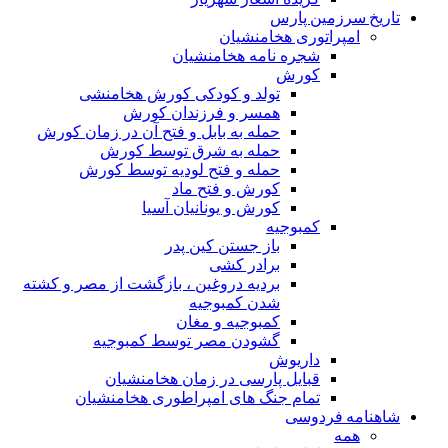
تاریخ سرزمین پارس
امپراتوری هخامنشیان
شجره نامه هخامنشیان
کورش
تولد و کودکی کورش هخامنشی
همسر و فرزندان کورش
حمله به بابل و فتح آن در زمان کورش
حمله به شرق توسط کورش
حمله و فتح لودیه توسط کورش
کورش و فتح ماد
کورش و یونانیان آسیا
کمبوجیه
باز جستن کین پدر
برادر کشی
بردیه دروغین ، بازگشت از مصر و کشته
شدن کمبوجیه
کمبوجیه و مغان
گشودن مصر توسط کمبوجیه
داریوش
قبایل پارسی در زمان هخامنشیان
تمام جنگ های امپراطوری هخامنشیان
شاهنامه فردوسی
همه