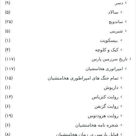
دسر
(۹)
سالاد
(۵)
ساندویچ
(۲۵)
شیرینی
(۵)
.بیسکویت
(۱)
کیک و کلوچه
(۴)
تاریخ سرزمین پارس
(۱۱۷)
امپراتوری هخامنشیان
(۱۱۷)
تمام جنگ های امپراطوری هخامنشیان
(۱۵)
داریوش
(۱)
روایت کتزیاس
(۱۳)
روایت گزنفن
(۶)
روایت هرودتوس
(۱۹)
شجره نامه هخامنشیان
(۶)
قبایل پارسی در زمان هخامنشیان
(۸)