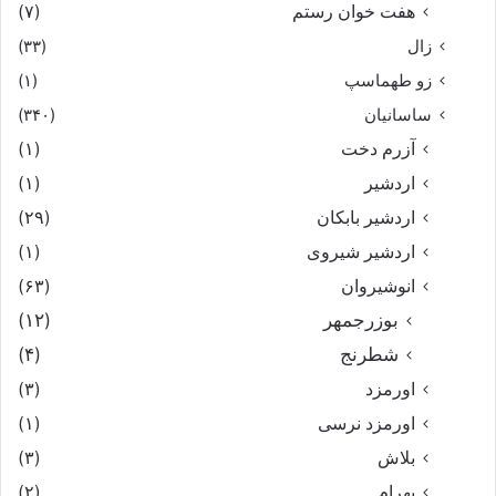
هفت خوان رستم‏
(۷)
زال
(۳۳)
زو طهماسپ‏
(۱)
ساسانیان
(۳۴۰)
آزرم دخت
(۱)
اردشیر
(۱)
اردشیر بابکان
(۲۹)
اردشیر شیروی
(۱)
انوشیروان
(۶۳)
بوزرجمهر
(۱۲)
شطرنج
(۴)
اورمزد
(۳)
اورمزد نرسى‏
(۱)
بلاش
(۳)
بهرام
(۲)