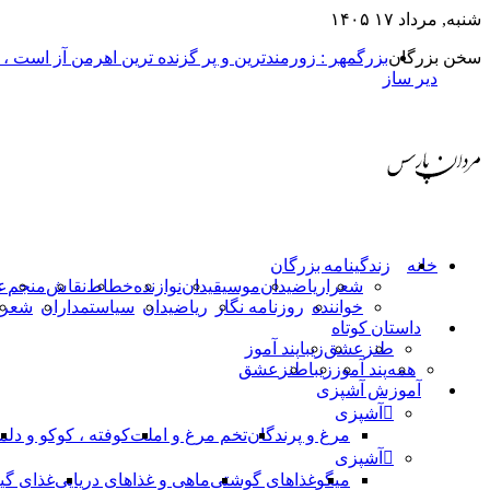
شنبه, مرداد ۱۷ ۱۴۰۵
سخن بزرگان
بزرگمهر : زورمندترین و پر گزنده ترین اهرمن آز است ،
دیر ساز
خانه
زندگینامه بزرگان
شعرا
ریاضیدان
موسیقیدان
نوازنده
خطاط
نقاش
منجم
ع
خواننده
روزنامه نگار
ریاضیدان
سیاستمداران
شعرا
داستان کوتاه
طنز
عشق
زیبا
پند آموز
همه
پند آموز
زیبا
طنز
عشق
آموزش آشپزی
آشپزی
مرغ و پرندگان
تخم مرغ و املت
کوفته ، کوکو و دلم
آشپزی
میگو
غذاهای گوشتی
ماهی و غذاهای دریایی
غذای گی