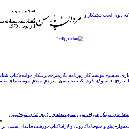
همچنین ببینید
 که دیوی است ستمکار و
بستن
گفتار اندر ستایش 
1 ژانویه , 1970
X
وایبر
فیس
دکمه
واتس
تلگرام
آپ
بوک
بازگشت
به
بالا
ارف
فیلسوف
نویسندگان
روزنامه نگار
مترجم
پزشکان
خواننده
کتاب شنا
عارف
فیلسوف
قرن
کتاب شناسی
مترجم
منجم
موسیقیدان
نقا
ه
غذاهای فرنگی
خوراک
آش و سوپ
غذاهای رژیمی
غذای کودک
پیتزا
اهخواران
پلو و چلو ها
ماکارونی و لازانیا
کباب
خورشت ها
غذای سنتی ایرا