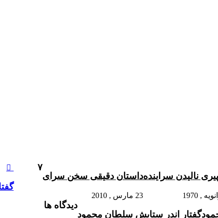
‫۷
پیرى نالیدن سراینده
داستان دقیقى سخن سراى‏
گفتا
23 مارس , 2010
دیدگاه ها
مود
گفتار اندر ستایش سلطان محمود