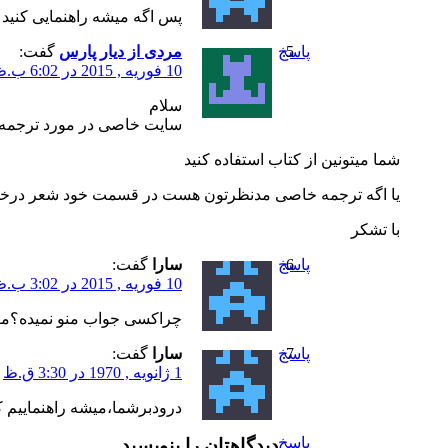
پس اگه میشه راهنمایی کنید
پاسخ
مردی از دیار پارس
گفت:
10 فوریه , 2015 در 6:02 ب.ظ
سلام
سایت خاصی در مورد ترجمه 
شما میتونین از کتاب استفاده کنید
یا اگه ترجمه خاصی مدنظرتون هست در قسمت خود شعر درخواست
با تشکر
پاسخ
سارا
گفت:
10 فوریه , 2015 در 3:02 ب.ظ
چراکسی جواب منو نمیده؟معن
پاسخ
سارا
گفت:
1 ژانویه , 1970 در 3:30 ق.ظ
درودبرشما،میشه راهنماییم ک
پاسخ
دیدگاهتان را بنویسید