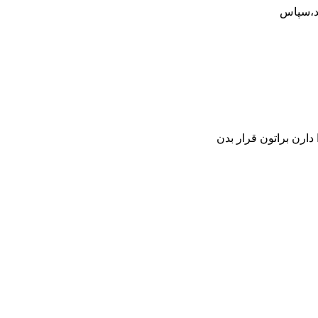
ید،سپاس
ارن براتون قرار بدن