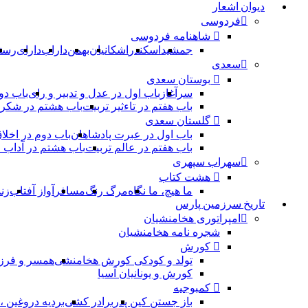
دیوان اشعار
فردوسی
شاهنامه فردوسی
جمشید
اسکندر
اشکانیان
بهمن
داراب
دارای
رست
سعدی
بوستان سعدی
سرآغاز
باب اول در عدل و تدبیر و رای
باب دو
باب هفتم در تاءثیر تربیت
باب هشتم در شکر 
گلستان سعدی
باب اول در عبرت پادشاهان
باب دوم در اخلا
باب هفتم در عالم تربیت
باب هشتم در آداب
سهراب سپهری
هشت کتاب
ما هیچ، ما نگاه
مرگ رنگ
مسافر
آواز آفتاب
زن
تاریخ سرزمین پارس
امپراتوری هخامنشیان
شجره نامه هخامنشیان
کورش
تولد و کودکی کورش هخامنشی
همسر و فرز
کورش و یونانیان آسیا
کمبوجیه
باز جستن کین پدر
برادر کشی
بردیه دروغین 