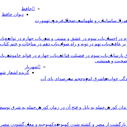
حافظ
دیوان حافظ
م
زال
ساسانیان
زو طهماسپ‏
ضحاک
فریدون
تهمورث
م در احسان
باب سوم در عشق و مستی و شور
باب چهارم در تواضع
باب
بر عافیت
باب نهم در توبه و راه صواب
باب دهم در مناجات و ختم کتاب
ق پارسایان
باب سوم در فضیلت قناعت
باب چهارم در فواید خاموشى
باب
 صحبت و همنشنى
شهریار
گزیده اشعار شهر
دگی خواب ها
شرق اندوه
حجم سبز
صدای پای آب
ندان کورش
حمله به بابل و فتح آن در زمان کورش
حمله به شرق توس
، بازگشت از مصر و کشته شدن کمبوجیه
کمبوجیه و مغان
گشودن مصر ت