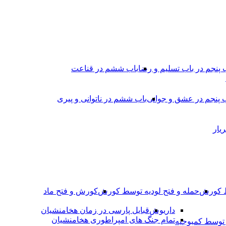
 پنجم در باب تسلیم و رضا
باب ششم در قناعت
 پنجم در عشق و جوانى
باب ششم در ناتوانى و پیرى
یار
ط کورش
حمله و فتح لودیه توسط کورش
کورش و فتح ماد
داریوش
قبایل پارسی در زمان هخامنشیان
تمام جنگ های امپراطوری هخامنشیان
وسط کمبوجیه