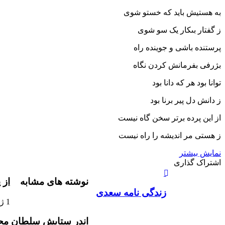
به هستیش باید که خستو شوى
ز گفتار بى‏کار یک سو شوى‏
پرستنده باشى و جوینده راه
بژرفى بفرمانش کردن نگاه‏
توانا بود هر که دانا بود
ز دانش دل پیر برنا بود
از این پرده برتر سخن گاه نیست
ز هستى مر اندیشه را راه نیست
نمایش بیشتر
X
چاپ
فیس
واتس
تلگرام
لینکدین
اشتراک
اشتراک گذاری
آپ
بوک
گذاری
نوشته های مشابه
از 
از
طریق
زندگی نامه سعدی
ایمیل
1 ژانویه , 1970
اندر ستایش سلطان مح