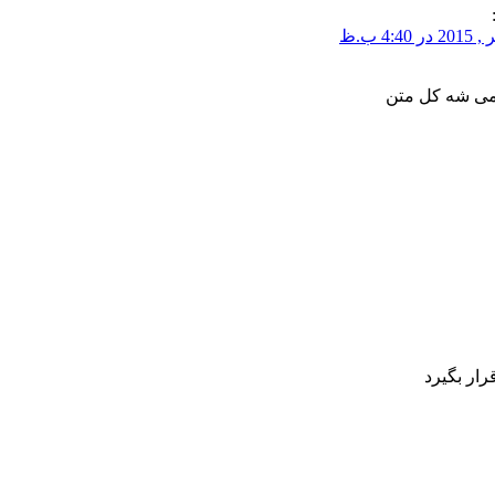
می شه کل متن
ار بگیرد