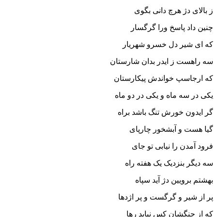
ز بالاى دژ هرچ دانى بگوى‏
چنین داد پاسخ ورا گرگسار
که اى شیر دل خسرو شهریار
سه راهست ز ایدر بدان شارستان
که ارجاسپ خواندش پیکارستان‏
یکى در سه ماه و یکى در دو ماه
گر ایدون خورش تنگ باشد براه‏
گیا هست و آبشخور چارپاى
فرود آمدن را نیابى تو جاى‏
سه دیگر بنزدیک یک هفته راه
بهشتم برویین دژ آید سپاه‏
پر از شیر و گرگست و پر اژدها
که از چنگشان کس نیابد رها