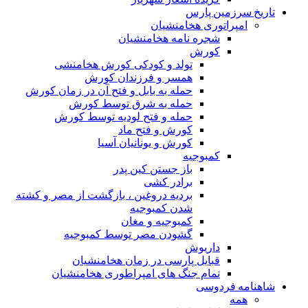
تاریخ سرزمین پارس
امپراتوری هخامنشیان
شجره نامه هخامنشیان
کورش
تولد و کودکی کورش هخامنشی
همسر و فرزندان کورش
حمله به بابل و فتح آن در زمان کورش
حمله به شرق توسط کورش
حمله و فتح لودیه توسط کورش
کورش و فتح ماد
کورش و یونانیان آسیا
کمبوجیه
باز جستن کین پدر
برادر کشی
بردیه دروغین ، بازگشت از مصر و کشته
شدن کمبوجیه
کمبوجیه و مغان
گشودن مصر توسط کمبوجیه
داریوش
قبایل پارسی در زمان هخامنشیان
تمام جنگ های امپراطوری هخامنشیان
شاهنامه فردوسی
همه