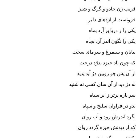
فریب زن جادو و گرگ و شیر
فزونست از اژدهاى دلیر
یکى را ز دریا بر آرد بماه
یکى را نگون اندر آرد بچاه‏
بیابان و سیمرغ و سرماى سخت
که چون باد خیزد بدرّد درخت‏
از آن پس چو رویین دژ آید پدید
نه دژ دید از آن سان کسى نه شنید
سر باره برتر ز ابر سیاه
بدو در فراوان سلیح و سپاه‏
بگرد اندرش رود و آب روان
که از دیدنش خیره گردد روان‏