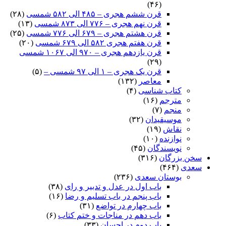
(۴۶)
قرن ششم هجری – ۴۸۵ الی ۵۸۲ شمسی
(۲۸)
قرن نهم هجری – ۷۷۶ الی ۸۷۳ شمسی
(۱۳)
قرن هشتم هجری – ۶۷۹ الی ۷۷۶ شمسی
(۲۵)
قرن هفتم هجری ۵۸۲ الی ۶۷۹ شمسی
(۲۰)
قرن یازدهم هجری – ۹۷۰ الی ۱۰۶۷ شمسی
(۲۹)
قرن یک هجری – ۱ الی ۹۷ شمسی –
(۵)
معاصر
(۱۳۲)
کتاب شناسی
(۴)
مترجم
(۱۶)
منجم
(۷)
موسیقیدان
(۳۲)
نقاش
(۱۹)
نوازنده
(۱۰)
نویسندگان
(۴۵)
سخن بزرگان
(۳۱۶)
سعدی
(۴۶۴)
بوستان سعدی
(۲۳۶)
باب اول در عدل و تدبیر و رای
(۳۸)
باب پنجم در باب تسلیم و رضا
(۱۶)
باب چهارم در تواضع
(۳۱)
باب دهم در مناجات و ختم کتاب
(۶)
باب دوم در احسان
(۳۳)