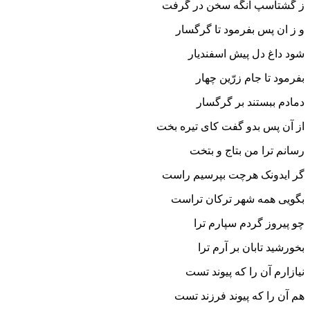
ز گشتاسپ آنگه سخن در گرفت‏
و ز ان پس بفرمود تا گرگسار
شود داغ دل پیش اسفندیار
بفرمود تا جام زرّین چهار
دمادم ببستند بر گرگسار
از آن پس بدو گفت کاى تیره بخت
رسانم ترا من بتاج و بتخت‏
گر ایدونک هرچت بپرسیم راست
بگویى همه شهر ترکان تراست‏
چو پیروز گردم سپارم ترا
بخورشید تابان بر آرم ترا
نیازارم آن را که پیوند تست
هم آن را که پیوند فرزند تست‏