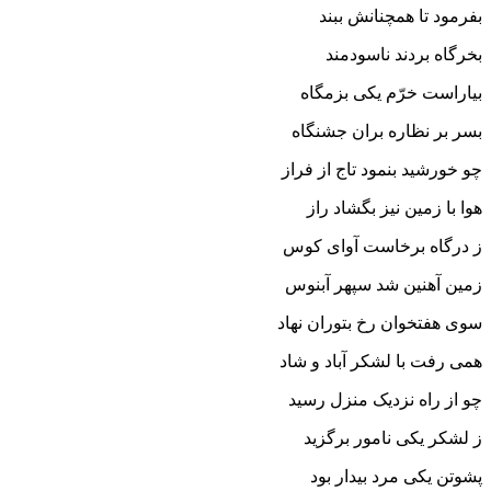
بفرمود تا همچنانش ببند
بخرگاه بردند ناسودمند
بیاراست خرّم یکى بزمگاه
بسر بر نظاره بران جشنگاه‏
چو خورشید بنمود تاج از فراز
هوا با زمین نیز بگشاد راز
ز درگاه برخاست آواى کوس
زمین آهنین شد سپهر آبنوس‏
سوى هفتخوان رخ بتوران نهاد
همى رفت با لشکر آباد و شاد
چو از راه نزدیک منزل رسید
ز لشکر یکى نامور برگزید
پشوتن یکى مرد بیدار بود