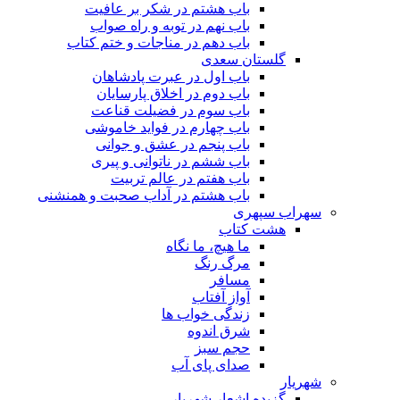
باب هشتم در شکر بر عافیت
باب نهم در توبه و راه صواب
باب دهم در مناجات و ختم کتاب
گلستان سعدی
باب اول در عبرت پادشاهان
باب دوم در اخلاق پارسایان
باب سوم در فضیلت قناعت
باب چهارم در فواید خاموشى
باب پنجم در عشق و جوانى
باب ششم در ناتوانى و پیرى
باب هفتم در عالم تربیت
باب هشتم در آداب صحبت و همنشنى
سهراب سپهری
هشت کتاب
ما هیچ، ما نگاه
مرگ رنگ
مسافر
آواز آفتاب
زندگی خواب ها
شرق اندوه
حجم سبز
صدای پای آب
شهریار
گزیده اشعار شهریار