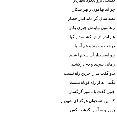
بکشتى برو بگذرد شهریار
چو آید بهامون ز بهر شکار
بصد سال گر ماند اندر حصار
ز هامون نیایدش چیزى بکار
هم اندر دژش کشتمند و گیا
درخت برومند و هم آسیا
چو اسفندیار آن سخنها شنید
زمانى بپیچید و دم درکشید
بدو گفت ما را جزین راه نیست
بگیتى به از راه کوتاه نیست‏
چنین گفت با نامور گرگسار
که این هفتخوان هرگز اى شهریار
بزور و به آواز نگذشت کس