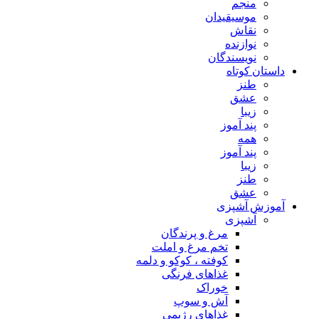
منجم
موسیقیدان
نقاش
نوازنده
نویسندگان
داستان کوتاه
طنز
عشق
زیبا
پند آموز
همه
پند آموز
زیبا
طنز
عشق
آموزش آشپزی
آشپزی
مرغ و پرندگان
تخم مرغ و املت
کوفته ، کوکو و دلمه
غذاهای فرنگی
خوراک
آش و سوپ
غذاهای رژیمی