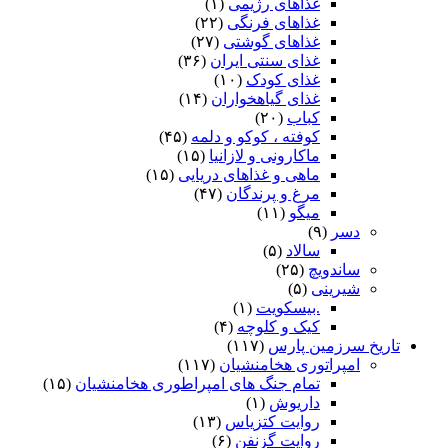
غذاهای رژیمی
(۱)
غذاهای فرنگی
(۲۲)
غذاهای گوشتی
(۲۷)
غذای سنتی ایران
(۳۶)
غذای کودک
(۱۰)
غذای گیاهخواران
(۱۴)
کباب
(۲۰)
کوفته ، کوکو و دلمه
(۴۵)
ماکارونی و لازانیا
(۱۵)
ماهی و غذاهای دریایی
(۱۵)
مرغ و پرندگان
(۴۷)
میگو
(۱۱)
دسر
(۹)
سالاد
(۵)
ساندویچ
(۲۵)
شیرینی
(۵)
.بیسکویت
(۱)
کیک و کلوچه
(۴)
تاریخ سرزمین پارس
(۱۱۷)
امپراتوری هخامنشیان
(۱۱۷)
تمام جنگ های امپراطوری هخامنشیان
(۱۵)
داریوش
(۱)
روایت کتزیاس
(۱۳)
روایت گزنفن
(۶)