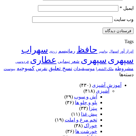
ایمیل
*
وب‌ سایت
Tags
حافظ
سهراب
رماتیسم
ادرار آور
اسهال
زردی
بواسیر
سپهری
سپهری
عطاری
شعر نیمایی
فردوسی
نسخ تعلیق
کمبوجیه
مشروطه
موسیقیدان
نقرس
یبوست
ملک الشعرا
دسته‌ها
آموزش آشپزی
(۴۳۰)
آشپزی
(۴۱۸)
آش و سوپ
(۲۹)
پلو و چلو ها
(۳۶)
پیتزا
(۳۳)
پیش غذا
(۱۱)
تخم مرغ و املت
(۱۹)
خوراک
(۳۸)
خورشت ها
(۳۶)