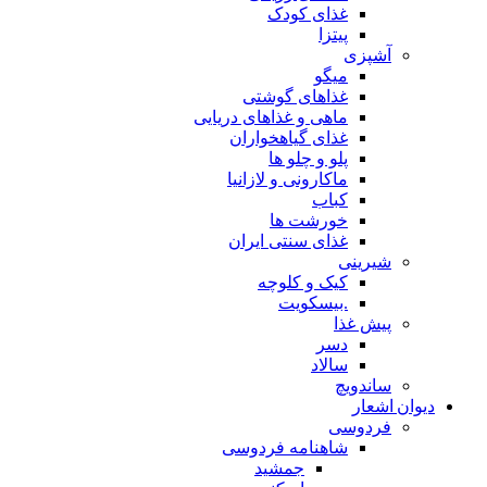
غذای کودک
پیتزا
آشپزی
میگو
غذاهای گوشتی
ماهی و غذاهای دریایی
غذای گیاهخواران
پلو و چلو ها
ماکارونی و لازانیا
کباب
خورشت ها
غذای سنتی ایران
شیرینی
کیک و کلوچه
.بیسکویت
پیش غذا
دسر
سالاد
ساندویچ
دیوان اشعار
فردوسی
شاهنامه فردوسی
جمشید