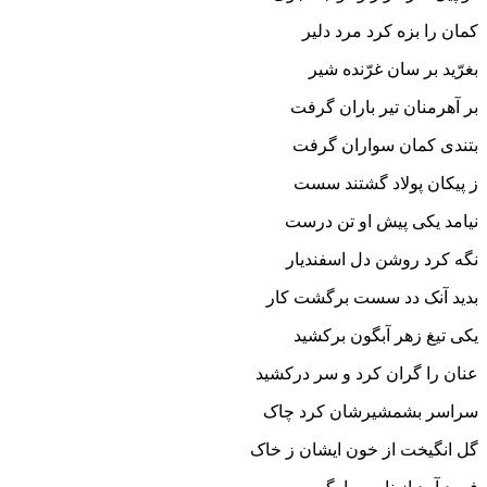
کمان را بزه کرد مرد دلیر
بغرّید بر سان غرّنده شیر
بر آهرمنان تیر باران گرفت
بتندى کمان سواران گرفت‏
ز پیکان پولاد گشتند سست
نیامد یکى پیش او تن درست‏
نگه کرد روشن دل اسفندیار
بدید آنک دد سست برگشت کار
یکى تیغ زهر آبگون برکشید
عنان را گران کرد و سر درکشید
سراسر بشمشیرشان کرد چاک
گل انگیخت از خون ایشان ز خاک‏