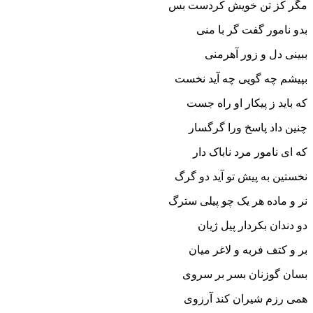
مگر کز تن خویش کردست بس‏
بدو نامور گفت گر با منى
ببینى دل و زور آهرمنى‏
بپیشم چه گویى چه آید نخست
که باید ز پیکار او راه جست‏
چنین داد پاسخ ورا گرگسار
که اى نامور مرد ناباک دار
نخستین به پیش تو آید دو گرگ
نر و ماده هر یک چو پیلى سترگ‏
دو دندان بکردار پیل ژیان
بر و کتف فربه و لاغر میان‏
بسان گوزنان بسر بر سروى
همى رزم شیران کند آرزوى‏