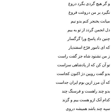
و گر هیچ گردى بگرد دروغ
نگیرد بر من دروغت فروغ‏
میانت بخنجر کنم بدو نیم
دل انجمن گردد از تو به بیم‏
چنین داد پاسخ ورا گرگسار
که اى نامور فرّخ اسفندیار
ز من نشنود شاه جز گفت راست
تو آن کن که از پادشاهى سزاست‏
بدو گفت رویین دژ اکنون کجاست
که آن مرز ازین بوم ایران جداست‏
بدو چند راهست و فرسنگ چند
کدام آنک ازو هست بیم و گزند
سپه چند باشد همیشه دروى