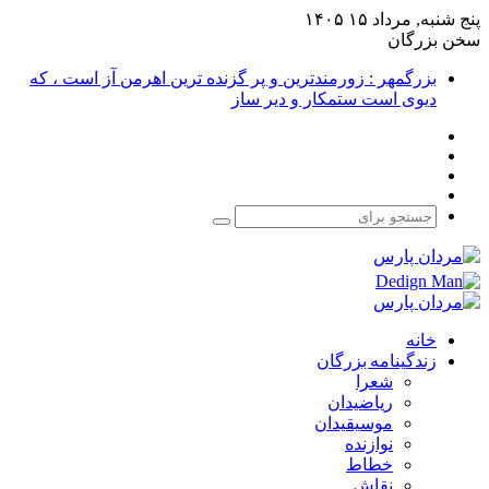
پنج شنبه, مرداد ۱۵ ۱۴۰۵
سخن بزرگان
بزرگمهر : زورمندترین و پر گزنده ترین اهرمن آز است ، که
دیوی است ستمکار و دیر ساز
فیس
X
بوک
یوتیوب
اینستاگرام
جستجو
برای
خانه
زندگینامه بزرگان
شعرا
ریاضیدان
موسیقیدان
نوازنده
خطاط
نقاش