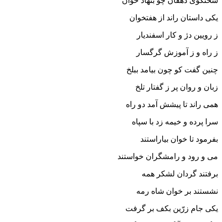
سخن‏گوى دهقان چو بنهاد خوان
یکى داستان راند از هفتخوان‏
ز رویین دژ و کار اسفندیار
ز راه و ز آموزش گرگسار
چنین گفت کو چون بیامد ببلخ
زبان و روان پر ز گفتار تلخ‏
همى راند تا پیشش آمد دو راه
سرا پرده و خیمه زد با سپاه‏
بفرمود تا خوان بیاراستند
مى و رود و رامشگران خواستند
برفتند گردان لشکر همه
نشستند بر خوان شاه رمه‏
یکى جام زرّین بکف بر گرفت