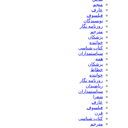
منجم
عارف
فیلسوف
نویسندگان
روزنامه نگار
مترجم
پزشکان
خواننده
کتاب شناسی
سیاستمداران
همه
پزشکان
خطاط
خواننده
روزنامه نگار
ریاضیدان
سیاستمداران
شعرا
عارف
فیلسوف
قرن
کتاب شناسی
مترجم