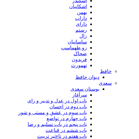
اسکندر
اشکانیان
بهمن
داراب
دارای
رستم
زال
ساسانیان
زو طهماسپ‏
ضحاک
فریدون
تهمورث
حافظ
دیوان حافظ
سعدی
بوستان سعدی
سرآغاز
باب اول در عدل و تدبیر و رای
باب دوم در احسان
باب سوم در عشق و مستی و شور
باب چهارم در تواضع
باب پنجم در باب تسلیم و رضا
باب ششم در قناعت
باب هفتم در تاءثیر تربیت