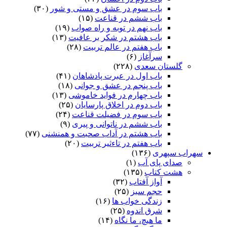
باب سوم در عشق و مستی و شور
(۳۰)
باب ششم در قناعت
(۱۵)
باب نهم در توبه و راه صواب
(۱۹)
باب هشتم در شکر بر عافیت
(۱۳)
باب هفتم در عالم تربیت
(۲۸)
سرآغاز
(۶)
گلستان سعدی
(۲۲۸)
باب اول در عبرت پادشاهان
(۴۱)
باب پنجم در عشق و جوانى
(۱۸)
باب چهارم در فواید خاموشى
(۱۳)
باب دوم در اخلاق پارسایان
(۲۵)
باب سوم در فضیلت قناعت
(۲۴)
باب ششم در ناتوانى و پیرى
(۹)
باب هشتم در آداب صحبت و همنشنى
(۷۷)
باب هفتم در تاءثیر تربیت
(۲۰)
سهراب سپهری
(۱۳۶)
صدای پای آب
(۱)
هشت کتاب
(۱۳۵)
آواز آفتاب
(۳۲)
حجم سبز
(۲۵)
زندگی خواب ها
(۱۶)
شرق اندوه
(۲۵)
ما هیچ، ما نگاه
(۱۴)