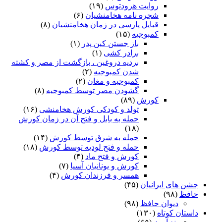
روایت هرودتوس
(۱۹)
شجره نامه هخامنشیان
(۶)
قبایل پارسی در زمان هخامنشیان
(۸)
کمبوجیه
(۱۵)
باز جستن کین پدر
(۱)
برادر کشی
(۱)
بردیه دروغین ، بازگشت از مصر و کشته
شدن کمبوجیه
(۲)
کمبوجیه و مغان
(۲)
گشودن مصر توسط کمبوجیه
(۸)
کورش
(۸۹)
تولد و کودکی کورش هخامنشی
(۱۶)
حمله به بابل و فتح آن در زمان کورش
(۱۸)
حمله به شرق توسط کورش
(۱۴)
حمله و فتح لودیه توسط کورش
(۱۸)
کورش و فتح ماد
(۴)
کورش و یونانیان آسیا
(۷)
همسر و فرزندان کورش
(۴)
جشن های ایرانیان
(۴۵)
حافظ
(۹۸)
دیوان حافظ
(۹۸)
داستان کوتاه
(۱۳۰)