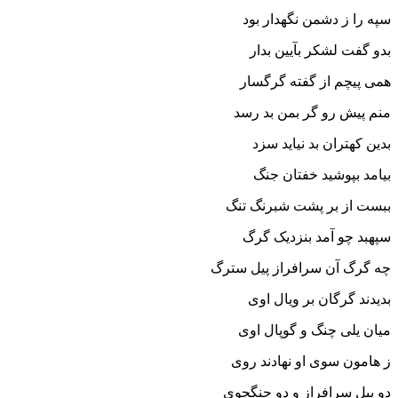
سپه را ز دشمن نگهدار بود
بدو گفت لشکر بآیین بدار
همى پیچم از گفته گرگسار
منم پیش رو گر بمن بد رسد
بدین کهتران بد نیاید سزد
بیامد بپوشید خفتان جنگ
ببست از بر پشت شبرنگ تنگ‏
سپهبد چو آمد بنزدیک گرگ
چه گرگ آن سرافراز پیل سترگ‏
بدیدند گرگان بر ویال اوى
میان یلى چنگ و گوپال اوى‏
ز هامون سوى او نهادند روى
دو پیل سرافراز و دو جنگجوى‏