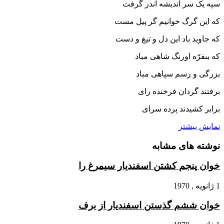
سپه یک سر اندیشه اندر گرفت‏
که این گرگ خوانیم گر پیل مست
که جاوید باد این دل و تیغ و دست‏
که بى‏فرّه اورنگ شاهى مباد
بزرگى و رسم سپاهى مباد
برفتند گردان فرخنده راى
برابر کشیدند پرده سراى‏
نمایش بیشتر
نوشته های مشابه
خوان پنجم کشتن اسفندیار سیمرغ را
1 ژانویه , 1970
خوان ششم گذستن اسفندیار از برف