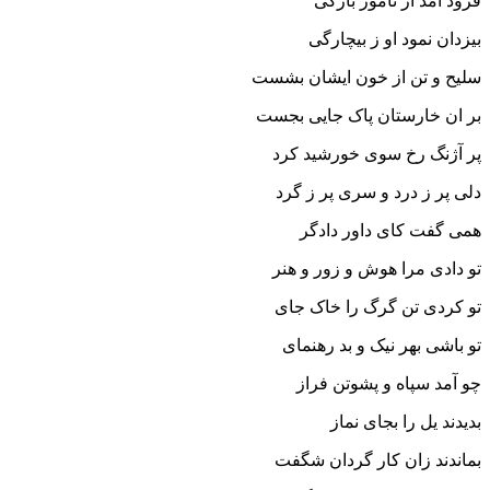
فرود آمد از نامور بارگى
بیزدان نمود او ز بیچارگى‏
سلیح و تن از خون ایشان بشست
بر ان خارستان پاک جایى بجست‏
پر آژنگ رخ سوى خورشید کرد
دلى پر ز درد و سرى پر ز گرد
همى گفت کاى داور دادگر
تو دادى مرا هوش و زور و هنر
تو کردى تن گرگ را خاک جاى
تو باشى بهر نیک و بد رهنماى‏
چو آمد سپاه و پشوتن فراز
بدیدند یل را بجاى نماز
بماندند زان کار گردان شگفت