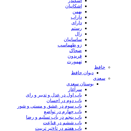
اسکندر
اشکانیان
بهمن
داراب
دارای
رستم
زال
ساسانیان
زو طهماسپ‏
ضحاک
فریدون
تهمورث
حافظ
دیوان حافظ
سعدی
بوستان سعدی
سرآغاز
باب اول در عدل و تدبیر و رای
باب دوم در احسان
باب سوم در عشق و مستی و شور
باب چهارم در تواضع
باب پنجم در باب تسلیم و رضا
باب ششم در قناعت
باب هفتم در تاءثیر تربیت