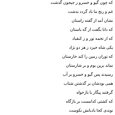
که چون گیو و خسرو ز جیحون گذشت
غم و رنج ما باد گردد بدشت‏
نشان آمد از گفته راستان
که دانا بگفت از گه باستان‏
که از تخمه تور و ز کى‏قباد
یکى شاه خیزد ز هر دو نژاد
که توران زمین را کند خارستان
نماند برین بوم و بر شارستان‏
رسیدند پس گیو و خسرو بر آب
همى بودشان بر گذشتن شتاب‏
گرفتند پیگار با باژخواه
که کشتى کدامست بر باژگاه‏
نوندى کجا بادبانش نکوست