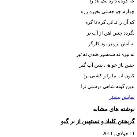
که کوتاه دارد بتگ باد را
چهارم چو جستى بخیره زره
که آن را ندانى گره تا گره‏
نگردد چنین آهن از آب تر
نه آتش برو بر بود کارگر
نه نیزه نه شمشیر هندى نه تیر
چنین باژ خواهى بدین آب گیر
کنون آب ما را و کشتى ترا
بدین گونه شاهى درشتى ترا
نمایش بیشتر
نوشته های مشابه
گریختن کلباد و نستهین از بر گیو
11 جولای , 2011