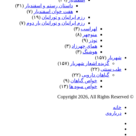
داستان رستم و اسفندیار
(۳۱)
هفت خوان اسفندیار
(۷)
رزم ایرانیان و تورانیان
(۱۹)
رزم ایرانیان و تورانیان بار دوم
(۷)
لهراسب
(۳)
منوچهر
(۸)
نوذر
(۹)
هماى چهرزاد
(۳)
هوشنگ
(۳)
شهریار
(۱۵۷)
گزیده اشعار شهریار
(۱۵۷)
طب سنتی
(۲۲)
گیاهان دارویی
(۲۲)
خواص گیاهان
(۹)
خواص میوه ها
(۱۳)
© Copyright 2026, All Rights Reserved
خانه
درباره‌ی
فیس
X
بوک
یوتیوب