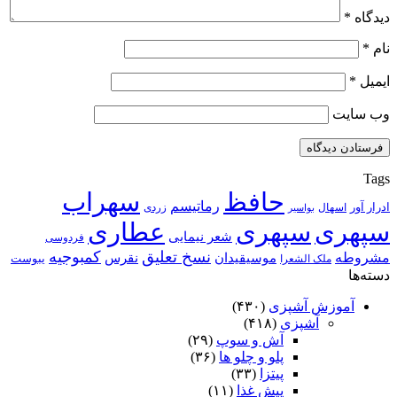
دیدگاه
*
نام
*
ایمیل
*
وب‌ سایت
Tags
حافظ
سهراب
رماتیسم
ادرار آور
اسهال
زردی
بواسیر
سپهری
سپهری
عطاری
شعر نیمایی
فردوسی
نسخ تعلیق
کمبوجیه
مشروطه
موسیقیدان
نقرس
یبوست
ملک الشعرا
دسته‌ها
آموزش آشپزی
(۴۳۰)
آشپزی
(۴۱۸)
آش و سوپ
(۲۹)
پلو و چلو ها
(۳۶)
پیتزا
(۳۳)
پیش غذا
(۱۱)