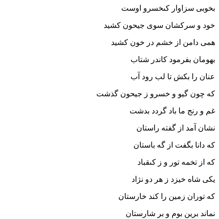
بخوبى سزاوار کى‏خسرو اوست‏
خود و سرکشان سوى جیحون کشید
همى دامن از خشم در خون کشید
بهومان بفرمود کاندر شتاب
عنان را بکش تا لب رود آب‏
که چون گیو و خسرو ز جیحون گذشت
غم و رنج ما باد گردد بدشت‏
نشان آمد از گفته راستان
که دانا بگفت از گه باستان‏
که از تخمه تور و ز کى‏قباد
یکى شاه خیزد ز هر دو نژاد
که توران زمین را کند خارستان
نماند برین بوم و بر شارستان‏