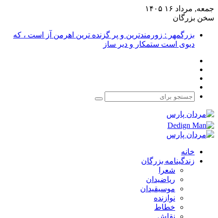
جمعه, مرداد ۱۶ ۱۴۰۵
سخن بزرگان
بزرگمهر : زورمندترین و پر گزنده ترین اهرمن آز است ، که
دیوی است ستمکار و دیر ساز
فیس
X
بوک
یوتیوب
اینستاگرام
جستجو
برای
خانه
زندگینامه بزرگان
شعرا
ریاضیدان
موسیقیدان
نوازنده
خطاط
نقاش