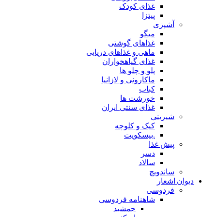
غذای کودک
پیتزا
آشپزی
میگو
غذاهای گوشتی
ماهی و غذاهای دریایی
غذای گیاهخواران
پلو و چلو ها
ماکارونی و لازانیا
کباب
خورشت ها
غذای سنتی ایران
شیرینی
کیک و کلوچه
.بیسکویت
پیش غذا
دسر
سالاد
ساندویچ
دیوان اشعار
فردوسی
شاهنامه فردوسی
جمشید