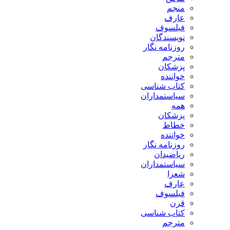
منجم
عارف
فیلسوف
نویسندگان
روزنامه نگار
مترجم
پزشکان
خواننده
کتاب شناسی
سیاستمداران
همه
پزشکان
خطاط
خواننده
روزنامه نگار
ریاضیدان
سیاستمداران
شعرا
عارف
فیلسوف
قرن
کتاب شناسی
مترجم