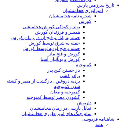
تاریخ سرزمین پارس
امپراتوری هخامنشیان
شجره نامه هخامنشیان
کورش
تولد و کودکی کورش هخامنشی
همسر و فرزندان کورش
حمله به بابل و فتح آن در زمان کورش
حمله به شرق توسط کورش
حمله و فتح لودیه توسط کورش
کورش و فتح ماد
کورش و یونانیان آسیا
کمبوجیه
باز جستن کین پدر
برادر کشی
بردیه دروغین ، بازگشت از مصر و کشته
شدن کمبوجیه
کمبوجیه و مغان
گشودن مصر توسط کمبوجیه
داریوش
قبایل پارسی در زمان هخامنشیان
تمام جنگ های امپراطوری هخامنشیان
شاهنامه فردوسی
همه