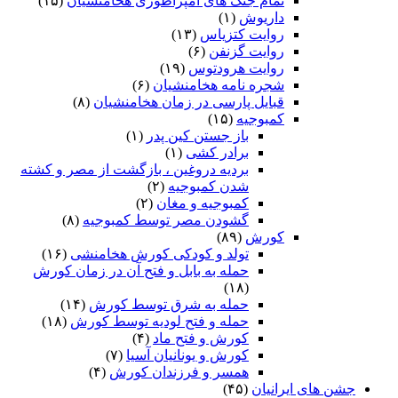
تمام جنگ های امپراطوری هخامنشیان
(۱۵)
داریوش
(۱)
روایت کتزیاس
(۱۳)
روایت گزنفن
(۶)
روایت هرودتوس
(۱۹)
شجره نامه هخامنشیان
(۶)
قبایل پارسی در زمان هخامنشیان
(۸)
کمبوجیه
(۱۵)
باز جستن کین پدر
(۱)
برادر کشی
(۱)
بردیه دروغین ، بازگشت از مصر و کشته
شدن کمبوجیه
(۲)
کمبوجیه و مغان
(۲)
گشودن مصر توسط کمبوجیه
(۸)
کورش
(۸۹)
تولد و کودکی کورش هخامنشی
(۱۶)
حمله به بابل و فتح آن در زمان کورش
(۱۸)
حمله به شرق توسط کورش
(۱۴)
حمله و فتح لودیه توسط کورش
(۱۸)
کورش و فتح ماد
(۴)
کورش و یونانیان آسیا
(۷)
همسر و فرزندان کورش
(۴)
جشن های ایرانیان
(۴۵)