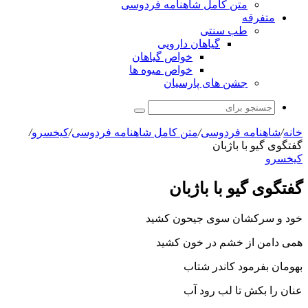
متن کامل شاهنامه فردوسی
متفرقه
طب سنتی
گیاهان دارویی
خواص گیاهان
خواص میوه ها
جشن های پارسیان
جستجو
برای
خانه
/
شاهنامه فردوسی
/
متن کامل شاهنامه فردوسی
/
کیخسرو
/
گفتگوى گیو با باژبان
کیخسرو
گفتگوى گیو با باژبان
خود و سرکشان سوى جیحون کشید
همى دامن از خشم در خون کشید
بهومان بفرمود کاندر شتاب
عنان را بکش تا لب رود آب‏