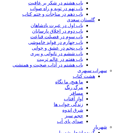
باب هشتم در شکر بر عافیت
باب نهم در توبه و راه صواب
باب دهم در مناجات و ختم کتاب
گلستان سعدی
باب اول در عبرت پادشاهان
باب دوم در اخلاق پارسایان
باب سوم در فضیلت قناعت
باب چهارم در فواید خاموشى
باب پنجم در عشق و جوانى
باب ششم در ناتوانى و پیرى
باب هفتم در عالم تربیت
باب هشتم در آداب صحبت و همنشنى
سهراب سپهری
هشت کتاب
ما هیچ، ما نگاه
مرگ رنگ
مسافر
آواز آفتاب
زندگی خواب ها
شرق اندوه
حجم سبز
صدای پای آب
شهریار
گزیده اشعار شهریار