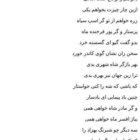
ازین چار چیزت بخواهم یکى‏
زره خواهم از تو گر اسپ سیاه
پرستار و گر پور فرخنده ماه‏
بدو گفت گیو اى گسسته خرد
سخن زان نشان گوى کاندر خورد
بهر باژگر شاه شهرى بدى
ترا زین جهان نیز بهرى بدى‏
که باشى که شه را کنى خواستار
چنین باد پیمایى اى بادسار
و گر مادر شاه خواهى همى
بباژ افسر ماه خواهى همى‏
سه دیگر چو شبرنگ بهزاد را