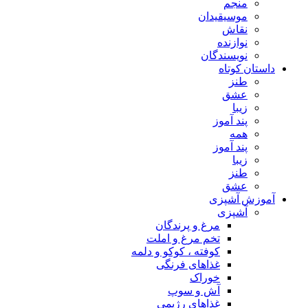
منجم
موسیقیدان
نقاش
نوازنده
نویسندگان
داستان کوتاه
طنز
عشق
زیبا
پند آموز
همه
پند آموز
زیبا
طنز
عشق
آموزش آشپزی
آشپزی
مرغ و پرندگان
تخم مرغ و املت
کوفته ، کوکو و دلمه
غذاهای فرنگی
خوراک
آش و سوپ
غذاهای رژیمی