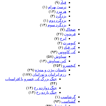
قباد
(۹)
نرسئ بهرام‏
(۱)
هرمزد
(۱۳)
یزدگرد
(۳)
یزدگرد دوم
(۱)
یزدگرد سوم
(۱۴)
ضحاک
(۷)
فریدون
(۲۶)
ایرج
(۷)
کیومرث
(۲)
کی قباد
(۶)
کی کاووس
(۹۳)
سیاوش
(۵۸)
کین سیاوش
(۱۳)
کیخسرو
(۲۵۴)
داستان بیژن و منیژه
(۲۹)
رزم ایرانیان و تورانیان
(۱۷۷)
جنگ بزرگ کی خسرو با افراسیاب
(۴۴)
جنگ دوازده رخ
(۱۴)
جنگ یازده رخ
(۱۴)
گرشاسپ
(۱)
گشتاسب
(۹۳)
اسفندیار
(۴۹)