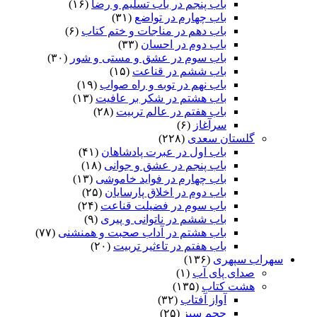
باب پنجم در باب تسلیم و رضا
(۱۶)
باب چهارم در تواضع
(۳۱)
باب دهم در مناجات و ختم کتاب
(۶)
باب دوم در احسان
(۳۳)
باب سوم در عشق و مستی و شور
(۳۰)
باب ششم در قناعت
(۱۵)
باب نهم در توبه و راه صواب
(۱۹)
باب هشتم در شکر بر عافیت
(۱۳)
باب هفتم در عالم تربیت
(۲۸)
سرآغاز
(۶)
گلستان سعدی
(۲۲۸)
باب اول در عبرت پادشاهان
(۴۱)
باب پنجم در عشق و جوانى
(۱۸)
باب چهارم در فواید خاموشى
(۱۳)
باب دوم در اخلاق پارسایان
(۲۵)
باب سوم در فضیلت قناعت
(۲۴)
باب ششم در ناتوانى و پیرى
(۹)
باب هشتم در آداب صحبت و همنشنى
(۷۷)
باب هفتم در تاءثیر تربیت
(۲۰)
سهراب سپهری
(۱۳۶)
صدای پای آب
(۱)
هشت کتاب
(۱۳۵)
آواز آفتاب
(۳۲)
حجم سبز
(۲۵)