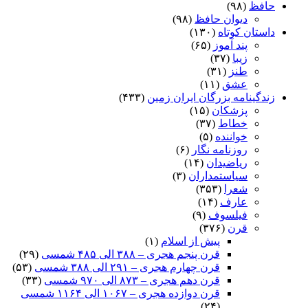
حافظ
(۹۸)
دیوان حافظ
(۹۸)
داستان کوتاه
(۱۳۰)
پند آموز
(۶۵)
زیبا
(۳۷)
طنز
(۳۱)
عشق
(۱۱)
زندگینامه بزرگان ایران زمین
(۴۳۳)
پزشکان
(۱۵)
خطاط
(۳۷)
خواننده
(۵)
روزنامه نگار
(۶)
ریاضیدان
(۱۴)
سیاستمداران
(۳)
شعرا
(۳۵۳)
عارف
(۱۴)
فیلسوف
(۹)
قرن
(۳۷۶)
پیش از اسلام
(۱)
قرن پنجم هجری – ۳۸۸ الی ۴۸۵ شمسی
(۲۹)
قرن چهارم هجری – ۲۹۱ الی ۳۸۸ شمسی
(۵۳)
قرن دهم هجری – ۸۷۳ الی ۹۷۰ شمسی
(۳۳)
قرن دوازده هجری – ۱۰۶۷ الی ۱۱۶۴ شمسی
(۲۴)