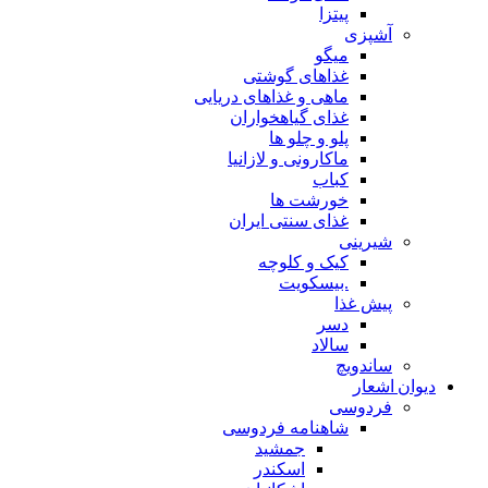
پیتزا
آشپزی
میگو
غذاهای گوشتی
ماهی و غذاهای دریایی
غذای گیاهخواران
پلو و چلو ها
ماکارونی و لازانیا
کباب
خورشت ها
غذای سنتی ایران
شیرینی
کیک و کلوچه
.بیسکویت
پیش غذا
دسر
سالاد
ساندویچ
دیوان اشعار
فردوسی
شاهنامه فردوسی
جمشید
اسکندر