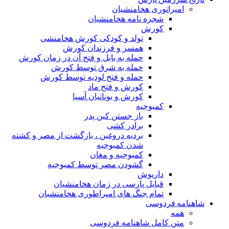
امپراتوری هخامنشیان
شجره نامه هخامنشیان
کورش
تولد و کودکی کورش هخامنشی
همسر و فرزندان کورش
حمله به بابل و فتح آن در زمان کورش
حمله به شرق توسط کورش
حمله و فتح لودیه توسط کورش
کورش و فتح ماد
کورش و یونانیان آسیا
کمبوجیه
باز جستن کین پدر
برادر کشی
بردیه دروغین ، بازگشت از مصر و کشته
شدن کمبوجیه
کمبوجیه و مغان
گشودن مصر توسط کمبوجیه
داریوش
قبایل پارسی در زمان هخامنشیان
تمام جنگ های امپراطوری هخامنشیان
شاهنامه فردوسی
همه
متن کامل شاهنامه فردوسی