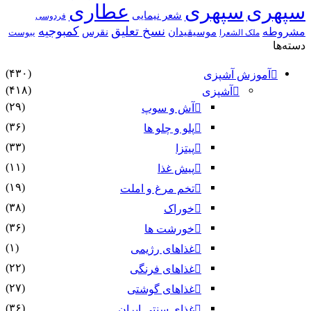
سپهری
سپهری
عطاری
شعر نیمایی
فردوسی
نسخ تعلیق
کمبوجیه
مشروطه
موسیقیدان
نقرس
یبوست
ملک الشعرا
دسته‌ها
(۴۳۰)
آموزش آشپزی
(۴۱۸)
آشپزی
(۲۹)
آش و سوپ
(۳۶)
پلو و چلو ها
(۳۳)
پیتزا
(۱۱)
پیش غذا
(۱۹)
تخم مرغ و املت
(۳۸)
خوراک
(۳۶)
خورشت ها
(۱)
غذاهای رژیمی
(۲۲)
غذاهای فرنگی
(۲۷)
غذاهای گوشتی
(۳۶)
غذای سنتی ایران