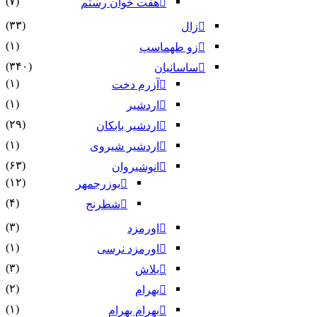
(۷)
هفت خوان رستم‏
(۳۳)
زال
(۱)
زو طهماسپ‏
(۳۴۰)
ساسانیان
(۱)
آزرم دخت
(۱)
اردشیر
(۲۹)
اردشیر بابکان
(۱)
اردشیر شیروی
(۶۳)
انوشیروان
(۱۲)
بوزرجمهر
(۴)
شطرنج
(۳)
اورمزد
(۱)
اورمزد نرسى‏
(۳)
بلاش
(۲)
بهرام
(۱)
بهرام بهرام