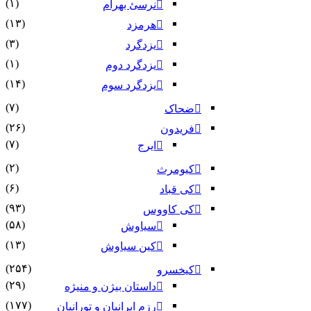
(۱)
نرسئ بهرام‏
(۱۳)
هرمزد
(۳)
یزدگرد
(۱)
یزدگرد دوم
(۱۴)
یزدگرد سوم
(۷)
ضحاک
(۲۶)
فریدون
(۷)
ایرج
(۲)
کیومرث
(۶)
کی قباد
(۹۳)
کی کاووس
(۵۸)
سیاوش
(۱۳)
کین سیاوش
(۲۵۴)
کیخسرو
(۲۹)
داستان بیژن و منیژه
(۱۷۷)
رزم ایرانیان و تورانیان