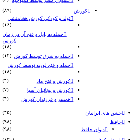
گشودن مصر توسط کمبوجیه
(۸۹)
کورش
تولد و کودکی کورش هخامنشی
(۱۶)
حمله به بابل و فتح آن در زمان
کورش
(۱۸)
(۱۴)
حمله به شرق توسط کورش
حمله و فتح لودیه توسط کورش
(۱۸)
(۴)
کورش و فتح ماد
(۷)
کورش و یونانیان آسیا
(۴)
همسر و فرزندان کورش
(۴۵)
جشن های ایرانیان
(۹۸)
حافظ
(۹۸)
دیوان حافظ
(۱۳۰)