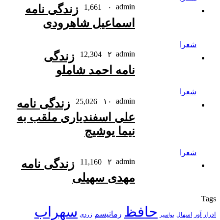
admin
۰
1,661
زندگی نامه
اسماعیل شاهرودی
شعرا
admin
۲
12,304
زندگی
نامه احمد شاملو
شعرا
admin
۱۰
25,026
زندگی نامه
علی اسفندیاری ملقب به
نیما یوشیج
شعرا
admin
۲
11,160
زندگی نامه
مهدی سهیلی
Tags
حافظ
سهراب
رماتیسم
ادرار آور
اسهال
زردی
بواسیر