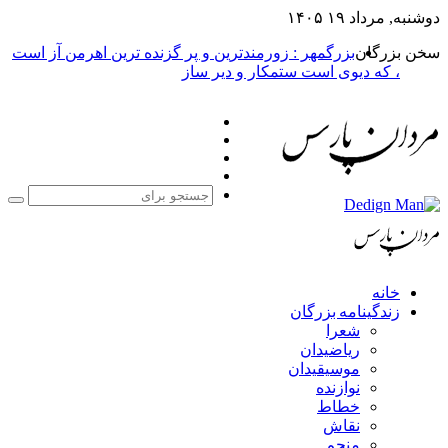
دوشنبه, مرداد ۱۹ ۱۴۰۵
سخن بزرگان
بزرگمهر : زورمندترین و پر گزنده ترین اهرمن آز است
، که دیوی است ستمکار و دیر ساز
فیس
X
بوک
یوتیوب
اینستاگرام
جست
برا
خانه
زندگینامه بزرگان
شعرا
ریاضیدان
موسیقیدان
نوازنده
خطاط
نقاش
منجم