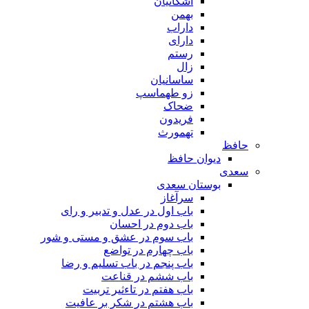
اشکانیان
بهمن
داراب
دارای
رستم
زال
ساسانیان
زو طهماسپ‏
ضحاک
فریدون
تهمورث
حافظ
دیوان حافظ
سعدی
بوستان سعدی
سرآغاز
باب اول در عدل و تدبیر و رای
باب دوم در احسان
باب سوم در عشق و مستی و شور
باب چهارم در تواضع
باب پنجم در باب تسلیم و رضا
باب ششم در قناعت
باب هفتم در تاءثیر تربیت
باب هشتم در شکر بر عافیت