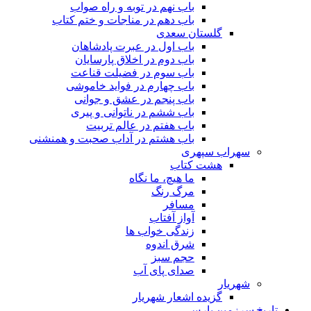
باب نهم در توبه و راه صواب
باب دهم در مناجات و ختم کتاب
گلستان سعدی
باب اول در عبرت پادشاهان
باب دوم در اخلاق پارسایان
باب سوم در فضیلت قناعت
باب چهارم در فواید خاموشى
باب پنجم در عشق و جوانى
باب ششم در ناتوانى و پیرى
باب هفتم در عالم تربیت
باب هشتم در آداب صحبت و همنشنى
سهراب سپهری
هشت کتاب
ما هیچ، ما نگاه
مرگ رنگ
مسافر
آواز آفتاب
زندگی خواب ها
شرق اندوه
حجم سبز
صدای پای آب
شهریار
گزیده اشعار شهریار
تاریخ سرزمین پارس