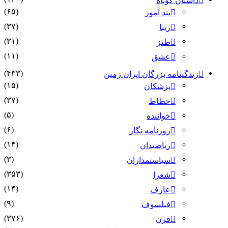
داستان کوتاه
(۶۵)
پند آموز
(۳۷)
زیبا
(۳۱)
طنز
(۱۱)
عشق
(۴۳۳)
زندگینامه بزرگان ایران زمین
(۱۵)
پزشکان
(۳۷)
خطاط
(۵)
خواننده
(۶)
روزنامه نگار
(۱۴)
ریاضیدان
(۳)
سیاستمداران
(۳۵۳)
شعرا
(۱۴)
عارف
(۹)
فیلسوف
(۳۷۶)
قرن