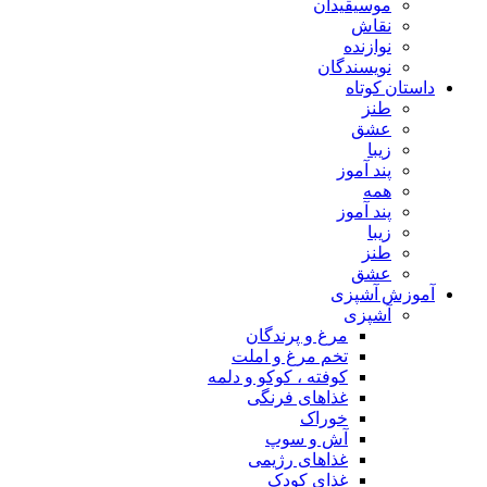
موسیقیدان
نقاش
نوازنده
نویسندگان
داستان کوتاه
طنز
عشق
زیبا
پند آموز
همه
پند آموز
زیبا
طنز
عشق
آموزش آشپزی
آشپزی
مرغ و پرندگان
تخم مرغ و املت
کوفته ، کوکو و دلمه
غذاهای فرنگی
خوراک
آش و سوپ
غذاهای رژیمی
غذای کودک