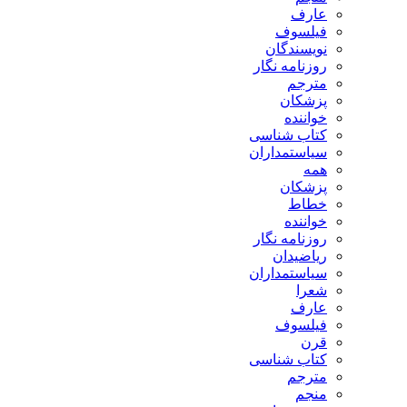
عارف
فیلسوف
نویسندگان
روزنامه نگار
مترجم
پزشکان
خواننده
کتاب شناسی
سیاستمداران
همه
پزشکان
خطاط
خواننده
روزنامه نگار
ریاضیدان
سیاستمداران
شعرا
عارف
فیلسوف
قرن
کتاب شناسی
مترجم
منجم