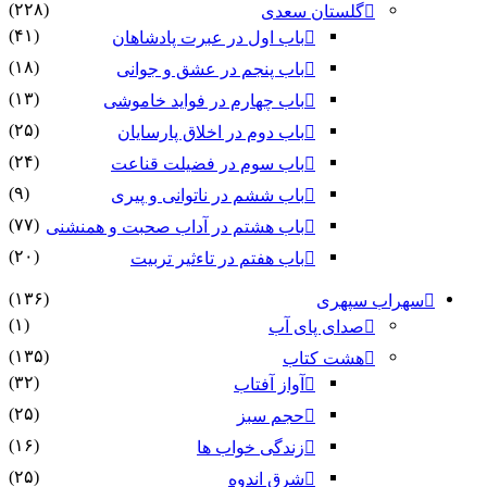
(۲۲۸)
گلستان سعدی
(۴۱)
باب اول در عبرت پادشاهان
(۱۸)
باب پنجم در عشق و جوانى
(۱۳)
باب چهارم در فواید خاموشى
(۲۵)
باب دوم در اخلاق پارسایان
(۲۴)
باب سوم در فضیلت قناعت
(۹)
باب ششم در ناتوانى و پیرى
(۷۷)
باب هشتم در آداب صحبت و همنشنى
(۲۰)
باب هفتم در تاءثیر تربیت
(۱۳۶)
سهراب سپهری
(۱)
صدای پای آب
(۱۳۵)
هشت کتاب
(۳۲)
آواز آفتاب
(۲۵)
حجم سبز
(۱۶)
زندگی خواب ها
(۲۵)
شرق اندوه