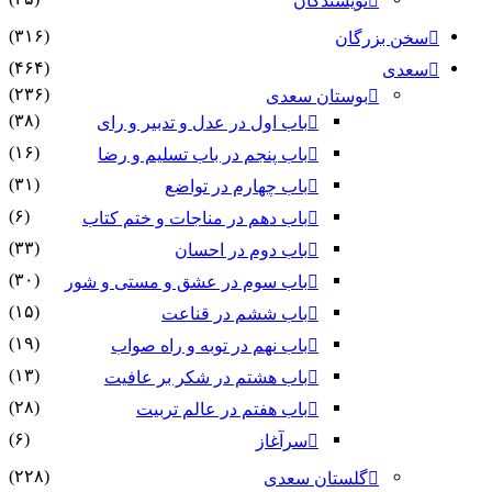
نویسندگان
(۳۱۶)
سخن بزرگان
(۴۶۴)
سعدی
(۲۳۶)
بوستان سعدی
(۳۸)
باب اول در عدل و تدبیر و رای
(۱۶)
باب پنجم در باب تسلیم و رضا
(۳۱)
باب چهارم در تواضع
(۶)
باب دهم در مناجات و ختم کتاب
(۳۳)
باب دوم در احسان
(۳۰)
باب سوم در عشق و مستی و شور
(۱۵)
باب ششم در قناعت
(۱۹)
باب نهم در توبه و راه صواب
(۱۳)
باب هشتم در شکر بر عافیت
(۲۸)
باب هفتم در عالم تربیت
(۶)
سرآغاز
(۲۲۸)
گلستان سعدی