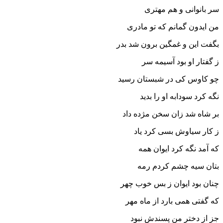
سر بانوانى و هم مهترى
من ایدون گمانم که تو مادرى‏
بگفت این و غمگین برون شد بدر
ز گفتار او بود آسیمه سر
چو کاوس کى در شبستان رسید
نگه کرد سودابه او را بدید
بر شاه شد زان سخن مژده داد
ز کار سیاوش بسى کرد یاد
که آمد نگه کرد ایوان همه
بتان سیه چشم کردم رمه‏
چنان بود ایوان ز بس خوب چهر
که گفتى همى بارد از ماه مهر
جز از دختر من پسندش نبود