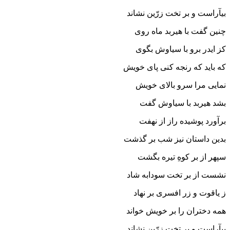
بیآراست و بر تخت زرّین نشاند
چنین گفت با هیربد ماه روى
کز ایدر برو با سیاوش بگوى‏
که باید که رنجه کنى پاى خویش
نمایى مرا سرو بالاى خویش‏
بشد هیربد با سیاوش گفت
برآورد پوشیده راز از نهفت‏
بدین داستان نیز شب بر گذشت
سپهر از بر کوهِ تیره بگشت‏
نشست از بر تخت سودابه شاد
ز یاقوت و زر افسرى بر نهاد
همه دختران را بر خویش خواند
بیآراست و بر تخت زرّین نشاند