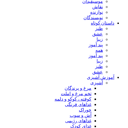
موسیقیدان
نقاش
نوازنده
نویسندگان
داستان کوتاه
طنز
عشق
زیبا
پند آموز
همه
پند آموز
زیبا
طنز
عشق
آموزش آشپزی
آشپزی
مرغ و پرندگان
تخم مرغ و املت
کوفته ، کوکو و دلمه
غذاهای فرنگی
خوراک
آش و سوپ
غذاهای رژیمی
غذای کودک