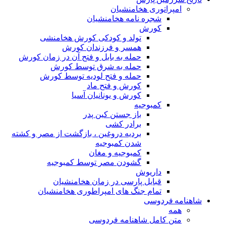
امپراتوری هخامنشیان
شجره نامه هخامنشیان
کورش
تولد و کودکی کورش هخامنشی
همسر و فرزندان کورش
حمله به بابل و فتح آن در زمان کورش
حمله به شرق توسط کورش
حمله و فتح لودیه توسط کورش
کورش و فتح ماد
کورش و یونانیان آسیا
کمبوجیه
باز جستن کین پدر
برادر کشی
بردیه دروغین ، بازگشت از مصر و کشته
شدن کمبوجیه
کمبوجیه و مغان
گشودن مصر توسط کمبوجیه
داریوش
قبایل پارسی در زمان هخامنشیان
تمام جنگ های امپراطوری هخامنشیان
شاهنامه فردوسی
همه
متن کامل شاهنامه فردوسی