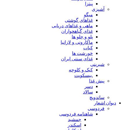
پیتزا
آشپزی
میگو
غذاهای گوشتی
ماهی و غذاهای دریایی
غذای گیاهخواران
پلو و چلو ها
ماکارونی و لازانیا
کباب
خورشت ها
غذای سنتی ایران
شیرینی
کیک و کلوچه
.بیسکویت
پیش غذا
دسر
سالاد
ساندویچ
دیوان اشعار
فردوسی
شاهنامه فردوسی
جمشید
اسکندر