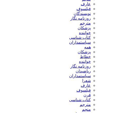
عارف
فیلسوف
نویسندگان
روزنامه نگار
مترجم
پزشکان
خواننده
کتاب شناسی
سیاستمداران
همه
پزشکان
خطاط
خواننده
روزنامه نگار
ریاضیدان
سیاستمداران
شعرا
عارف
فیلسوف
قرن
کتاب شناسی
مترجم
منجم