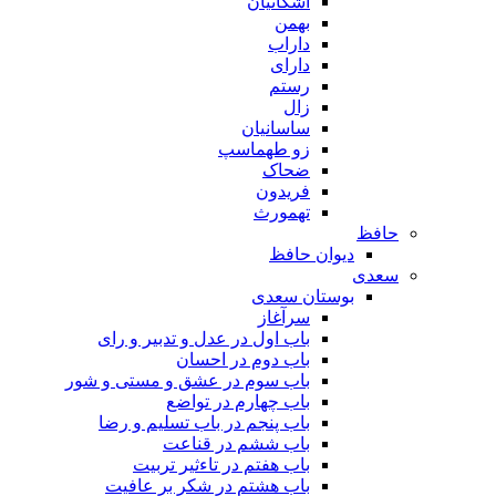
اشکانیان
بهمن
داراب
دارای
رستم
زال
ساسانیان
زو طهماسپ‏
ضحاک
فریدون
تهمورث
حافظ
دیوان حافظ
سعدی
بوستان سعدی
سرآغاز
باب اول در عدل و تدبیر و رای
باب دوم در احسان
باب سوم در عشق و مستی و شور
باب چهارم در تواضع
باب پنجم در باب تسلیم و رضا
باب ششم در قناعت
باب هفتم در تاءثیر تربیت
باب هشتم در شکر بر عافیت