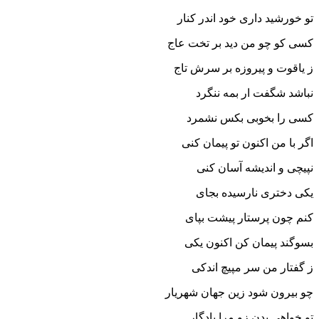
تو خورشید دارى خود اندر کنار
کسى کو چو من دید بر تخت عاج
ز یاقوت و پیروزه بر سرش تاج‏
نباشد شگفت ار بمه ننگرد
کسى را بخوبى بکس نشمرد
اگر با من اکنون تو پیمان کنى
نپیچى و اندیشه آسان کنى‏
یکى دخترى نارسیده بجاى
کنم چون پرستار پیشت بپاى‏
بسوگند پیمان کن اکنون یکى
ز گفتار من سر مپیچ اندکى‏
چو بیرون شود زین جهان شهریار
تو خواهى بدن زو مرا یادگار