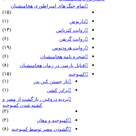
تمام جنگ های امپراطوری هخامنشیان
(۱۵)
(۱)
داریوش
(۱۳)
روایت کتزیاس
(۶)
روایت گزنفن
(۱۹)
روایت هرودتوس
(۶)
شجره نامه هخامنشیان
(۸)
قبایل پارسی در زمان هخامنشیان
(۱۵)
کمبوجیه
(۱)
باز جستن کین پدر
(۱)
برادر کشی
بردیه دروغین ، بازگشت از مصر و
کشته شدن کمبوجیه
(۲)
(۲)
کمبوجیه و مغان
(۸)
گشودن مصر توسط کمبوجیه