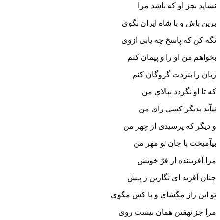
نشاید بجز او که باشد مرا
برین باش و با شاه ایران بگوى
نگه کن که پاسخ چه یابى ازوى‏
بخواهم من او را و پیمان کنم
زبان را بنزدت گروگان کنم‏
که تا او نگردد ببالاى من
نیآید بدیگر کسى راى من‏
و دیگر که پرسیدى از چهر من
بیآمیخت با جان تو مهر من‏
مرا آفریننده از فرّ خویش
چنان آفرید اى نگارین ز پیش‏
تو این راز مگشاى و با کس مگوى
مرا جز نهفتن همان نیست روى‏