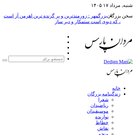
شنبه, مرداد ۱۷ ۱۴۰۵
سخن بزرگان
بزرگمهر : زورمندترین و پر گزنده ترین اهرمن آز است
، که دیوی است ستمکار و دیر ساز
فیس
X
بوک
یوتیوب
اینستاگرام
جست
برا
خانه
زندگینامه بزرگان
شعرا
ریاضیدان
موسیقیدان
نوازنده
خطاط
نقاش
منجم