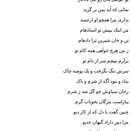
نمانى که آید بمن بر گزند
بدارى مرا همچو او ارجمند
من اینک بپیش تو استاده‏ام
تن و جان شیرین ترا داده‏ام‏
ز من هرچ خواهى همه کام تو
برآرم نپیچم سر از دام تو
سرش تنگ بگرفت و یک پوشه چاک
بداد و نبود آگه از شرم و باک‏
رخان سیاوش چو گل شد ز شرم
بیاراست مژگان بخوناب گرم‏
چنین گفت با دل که از کار دیو
مرا دور داراد گیهان خدیو