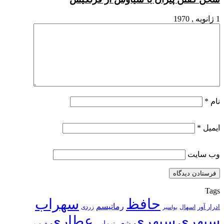
1 ژانویه , 1970
نام
*
ایمیل
*
وب‌ سایت
Tags
حافظ
سهراب
رماتیسم
ادرار آور
اسهال
زردی
بواسیر
سپهری
سپهری
عطاری
شعر نیمایی