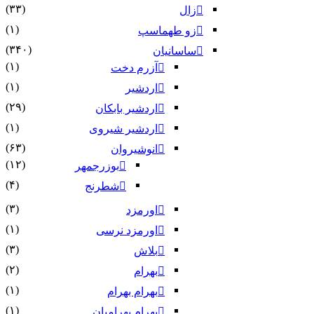
(۳۳)
زال
(۱)
زو طهماسپ‏
(۳۴۰)
ساسانیان
(۱)
آزرم دخت
(۱)
اردشیر
(۲۹)
اردشیر بابکان
(۱)
اردشیر شیروی
(۶۳)
انوشیروان
(۱۲)
بوزرجمهر
(۴)
شطرنج
(۳)
اورمزد
(۱)
اورمزد نرسى‏
(۳)
بلاش
(۲)
بهرام
(۱)
بهرام بهرام
(۱)
بهرام بهرامیان‏