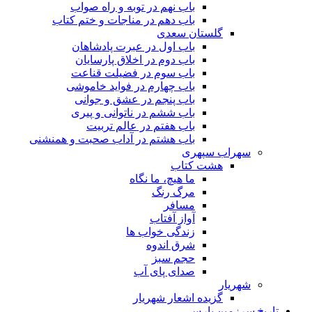
باب نهم در توبه و راه صواب
باب دهم در مناجات و ختم کتاب
گلستان سعدی
باب اول در عبرت پادشاهان
باب دوم در اخلاق پارسایان
باب سوم در فضیلت قناعت
باب چهارم در فواید خاموشى
باب پنجم در عشق و جوانى
باب ششم در ناتوانى و پیرى
باب هفتم در عالم تربیت
باب هشتم در آداب صحبت و همنشنى
سهراب سپهری
هشت کتاب
ما هیچ، ما نگاه
مرگ رنگ
مسافر
آواز آفتاب
زندگی خواب ها
شرق اندوه
حجم سبز
صدای پای آب
شهریار
گزیده اشعار شهریار
تاریخ سرزمین پارس