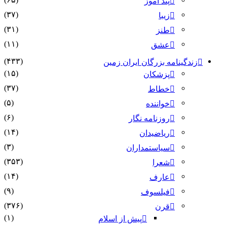
پند آموز
(۳۷)
زیبا
(۳۱)
طنز
(۱۱)
عشق
(۴۳۳)
زندگینامه بزرگان ایران زمین
(۱۵)
پزشکان
(۳۷)
خطاط
(۵)
خواننده
(۶)
روزنامه نگار
(۱۴)
ریاضیدان
(۳)
سیاستمداران
(۳۵۳)
شعرا
(۱۴)
عارف
(۹)
فیلسوف
(۳۷۶)
قرن
(۱)
پیش از اسلام