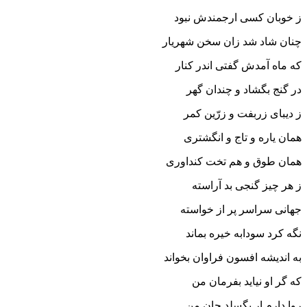
ز خوبان کسى ارجمندش نبود
چنان شاد شد زان سخن شهریار
که ماه آمدش گفتى اندر کنار
در گنج بگشاد و چندان گهر
ز دیباى زربفت و زرّین کمر
همان یاره و تاج و انگشترى
همان طوق و هم تخت کنداورى‏
ز هر چیز گنجى بد آراسته
جهانى سراسر پر از خواسته‏
نگه کرد سودابه خیره بماند
به اندیشه افسون فراوان بخواند
که گر او نیاید بفرمان من
روا دارم ار بگسلد جان من‏