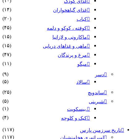
(۱۰)
غذای کودک
(۱۴)
غذای گیاهخواران
(۲۰)
کباب
(۴۵)
کوفته ، کوکو و دلمه
(۱۵)
ماکارونی و لازانیا
(۱۵)
ماهی و غذاهای دریایی
(۴۷)
مرغ و پرندگان
(۱۱)
میگو
(۹)
دسر
(۵)
سالاد
(۲۵)
ساندویچ
(۵)
شیرینی
(۱)
.بیسکویت
(۴)
کیک و کلوچه
(۱۱۷)
تاریخ سرزمین پارس
(۱۱۷)
امپراتوری هخامنشیان