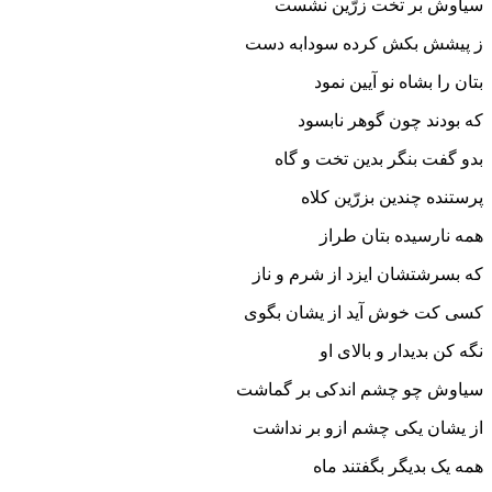
سیاوش بر تخت زرّین نشست
ز پیشش بکش کرده سودابه دست‏
بتان را بشاه نو آیین نمود
که بودند چون گوهر نابسود
بدو گفت بنگر بدین تخت و گاه
پرستنده چندین بزرّین کلاه‏
همه نارسیده بتان طراز
که بسرشتشان ایزد از شرم و ناز
کسى کت خوش آید از یشان بگوى
نگه کن بدیدار و بالاى او
سیاوش چو چشم اندکى بر گماشت
از یشان یکى چشم ازو بر نداشت‏
همه یک بدیگر بگفتند ماه