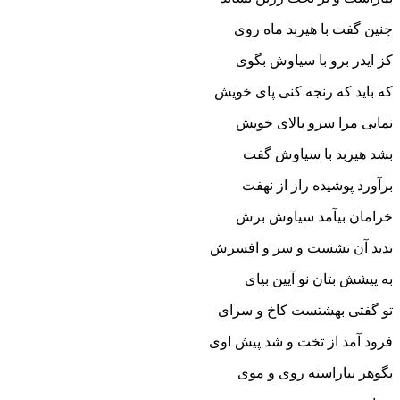
چنین گفت با هیربد ماه روى
کز ایدر برو با سیاوش بگوى‏
که باید که رنجه کنى پاى خویش
نمایى مرا سرو بالاى خویش‏
بشد هیربد با سیاوش گفت
برآورد پوشیده راز از نهفت‏
خرامان بیآمد سیاوش برش
بدید آن نشست و سر و افسرش‏
به پیشش بتان نو آیین بپاى
تو گفتى بهشتست کاخ و سراى‏
فرود آمد از تخت و شد پیش اوى
بگوهر بیاراسته روى و موى‏