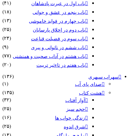
(۴۱)
باب اول در عبرت پادشاهان
(۱۸)
باب پنجم در عشق و جوانى
(۱۳)
باب چهارم در فواید خاموشى
(۲۵)
باب دوم در اخلاق پارسایان
(۲۴)
باب سوم در فضیلت قناعت
(۹)
باب ششم در ناتوانى و پیرى
(۷۷)
باب هشتم در آداب صحبت و همنشنى
(۲۰)
باب هفتم در تاءثیر تربیت
(۱۳۶)
سهراب سپهری
(۱)
صدای پای آب
(۱۳۵)
هشت کتاب
(۳۲)
آواز آفتاب
(۲۵)
حجم سبز
(۱۶)
زندگی خواب ها
(۲۵)
شرق اندوه
(۱۴)
ما هیچ، ما نگاه