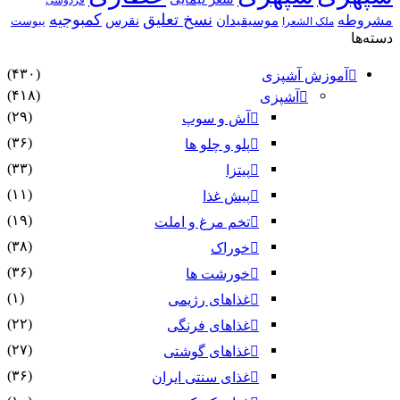
فردوسی
نسخ تعلیق
کمبوجیه
مشروطه
موسیقیدان
نقرس
یبوست
ملک الشعرا
دسته‌ها
(۴۳۰)
آموزش آشپزی
(۴۱۸)
آشپزی
(۲۹)
آش و سوپ
(۳۶)
پلو و چلو ها
(۳۳)
پیتزا
(۱۱)
پیش غذا
(۱۹)
تخم مرغ و املت
(۳۸)
خوراک
(۳۶)
خورشت ها
(۱)
غذاهای رژیمی
(۲۲)
غذاهای فرنگی
(۲۷)
غذاهای گوشتی
(۳۶)
غذای سنتی ایران