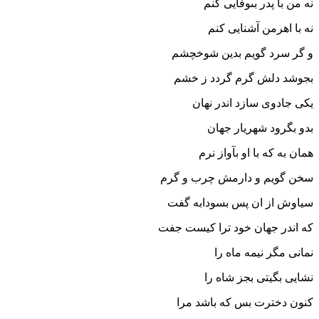
نه من با پدر بى‏وفایى کنم
نه با اهرمن آشنایى کنم‏
و گر سرد گویم بدین شوخ‏چشم
بجوشد دلش گرم گردد ز خشم‏
یکى جادوى سازد اندر نهان
بدو بگرود شهریار جهان‏
همان به که با او بآواز نرم
سخن گویم و دارمش چرب و گرم‏
سیاوش از ان پس بسودابه گفت
که اندر جهان خود ترا کیست جفت‏
نمانى مگر نیمه ماه را
نشایى بگیتى بجز شاه را
کنون دخترت بس که باشد مرا