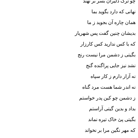
چو ترگ دلیران بسر بر نهند
نهانى که دارد بگوید بما
همان چاره آن بجوید ز ما
بدیشان چنین گفت پس شهریار
که با کس ندارید کس کارزار
بگیتى ز دشمن مرا نیست رنج
نشد نیز جایى پراگنده گنج‏
نه آزار دارم ز کار سپاه
نه اندر شما هست مرد گناه‏
ز دشمن چو کین پدر خواستم
بداد و بدین گیتى آراستم‏
بگیتى پئ خاک تیره نماند
که مهر نگین مرا بر نخواند