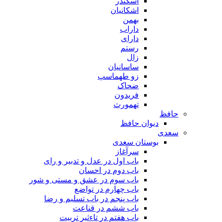
اسکندر
اشکانیان
بهمن
داراب
دارای
رستم
زال
ساسانیان
زو طهماسپ‏
ضحاک
فریدون
تهمورث
حافظ
دیوان حافظ
سعدی
بوستان سعدی
سرآغاز
باب اول در عدل و تدبیر و رای
باب دوم در احسان
باب سوم در عشق و مستی و شور
باب چهارم در تواضع
باب پنجم در باب تسلیم و رضا
باب ششم در قناعت
باب هفتم در تاءثیر تربیت