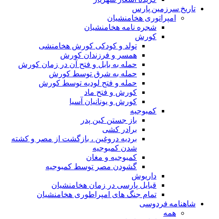
تاریخ سرزمین پارس
امپراتوری هخامنشیان
شجره نامه هخامنشیان
کورش
تولد و کودکی کورش هخامنشی
همسر و فرزندان کورش
حمله به بابل و فتح آن در زمان کورش
حمله به شرق توسط کورش
حمله و فتح لودیه توسط کورش
کورش و فتح ماد
کورش و یونانیان آسیا
کمبوجیه
باز جستن کین پدر
برادر کشی
بردیه دروغین ، بازگشت از مصر و کشته
شدن کمبوجیه
کمبوجیه و مغان
گشودن مصر توسط کمبوجیه
داریوش
قبایل پارسی در زمان هخامنشیان
تمام جنگ های امپراطوری هخامنشیان
شاهنامه فردوسی
همه