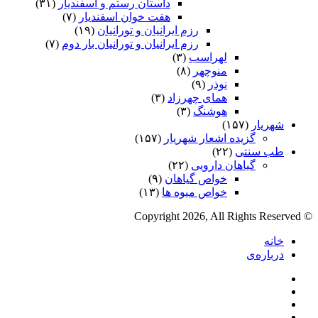
داستان رستم و اسفندیار
(۳۱)
هفت خوان اسفندیار
(۷)
رزم ایرانیان و تورانیان
(۱۹)
رزم ایرانیان و تورانیان بار دوم
(۷)
لهراسب
(۳)
منوچهر
(۸)
نوذر
(۹)
هماى چهرزاد
(۳)
هوشنگ
(۳)
شهریار
(۱۵۷)
گزیده اشعار شهریار
(۱۵۷)
طب سنتی
(۲۲)
گیاهان دارویی
(۲۲)
خواص گیاهان
(۹)
خواص میوه ها
(۱۳)
© Copyright 2026, All Rights Reserved
خانه
درباره‌ی
فیس
X
بوک
یوتیوب
اینستاگرام