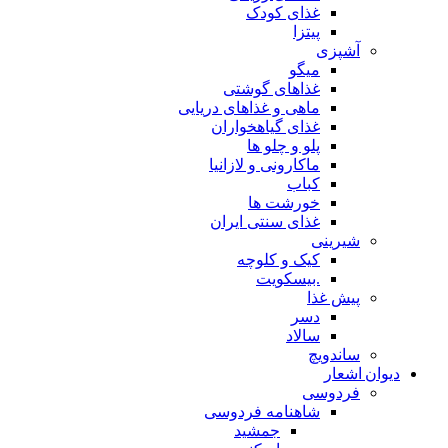
غذای کودک
پیتزا
آشپزی
میگو
غذاهای گوشتی
ماهی و غذاهای دریایی
غذای گیاهخواران
پلو و چلو ها
ماکارونی و لازانیا
کباب
خورشت ها
غذای سنتی ایران
شیرینی
کیک و کلوچه
.بیسکویت
پیش غذا
دسر
سالاد
ساندویچ
دیوان اشعار
فردوسی
شاهنامه فردوسی
جمشید