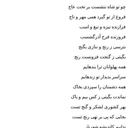
چو تو شاه ننشست بر تخت عاج
فروغ از تو گیرد همى مهر و تاج‏
فرازنده نیزه و تیغ و اسب
فروزنده فرخ آذرگشسب‏
نترسى ز رنج و ننازى بگنج
بگیتى ز گنجت فزونست رنج‏
همه پهلوانان ترا بنده‏ایم
سراسر بدیدار تو زنده‏ایم‏
همه دشمنان را سپردى بخاک
نماندت بگیتى ز کس بیم و باک‏
بهر کشورى لشکر و گنج تست
بجایى که پى بر نهى رنج تست‏
ندانیم کاندیشه شهریار