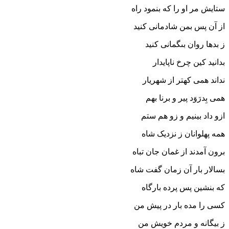
ستایش مر او را که بنمود راه‏
از آن پس بمن شادمانى کنید
ز بدها روان بى‏گمانى کنید
بدانید کین چرخ ناپایدار
نداند همى کهتر از شهریار
همى بِدرَوَد پیر و برنا بهم
ازو داد بینیم و زو هم ستم‏
همه پهلوانان ز نزدیک شاه
برون آمدند از غمان جان تباه‏
بسالار بار آن زمان گفت شاه
که بنشین پس پرده بارگاه‏
کسى را مده بار در پیش من
ز بیگانه و مردم خویش من‏