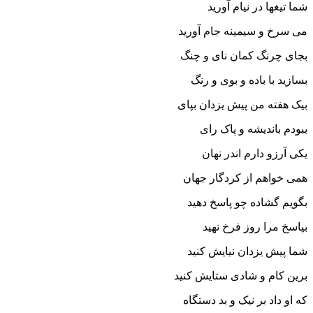
شما تیغها در نیام آورید
مى سرخ و سیمینه جام آورید
بجاى چرنگ کمان ناى و چنگ
بسازید با باده و بوى و رنگ‏
بیک هفته من پیش یزدان بپاى
ببودم باندیشه و پاک راى‏
یکى آرزو دارم اندر نهان
همى خواهم از کردگار جهان‏
بگویم گشاده چو پاسخ دهید
بپاسخ مرا روز فرخ نهید
شما پیش یزدان نیایش کنید
برین کام و شادى ستایش کنید
که او داد بر نیک و بد دستگاه