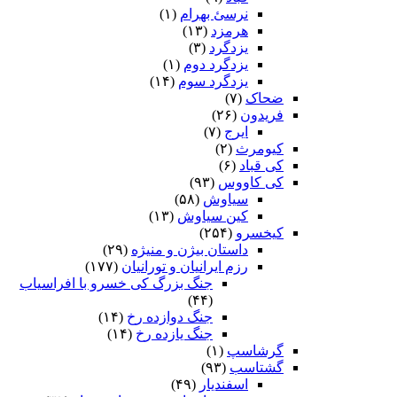
نرسئ بهرام‏
(۱)
هرمزد
(۱۳)
یزدگرد
(۳)
یزدگرد دوم
(۱)
یزدگرد سوم
(۱۴)
ضحاک
(۷)
فریدون
(۲۶)
ایرج
(۷)
کیومرث
(۲)
کی قباد
(۶)
کی کاووس
(۹۳)
سیاوش
(۵۸)
کین سیاوش
(۱۳)
کیخسرو
(۲۵۴)
داستان بیژن و منیژه
(۲۹)
رزم ایرانیان و تورانیان
(۱۷۷)
جنگ بزرگ کی خسرو با افراسیاب
(۴۴)
جنگ دوازده رخ
(۱۴)
جنگ یازده رخ
(۱۴)
گرشاسپ
(۱)
گشتاسب
(۹۳)
اسفندیار
(۴۹)