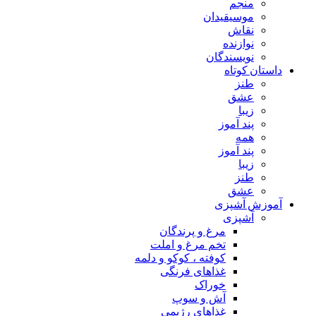
منجم
موسیقیدان
نقاش
نوازنده
نویسندگان
داستان کوتاه
طنز
عشق
زیبا
پند آموز
همه
پند آموز
زیبا
طنز
عشق
آموزش آشپزی
آشپزی
مرغ و پرندگان
تخم مرغ و املت
کوفته ، کوکو و دلمه
غذاهای فرنگی
خوراک
آش و سوپ
غذاهای رژیمی