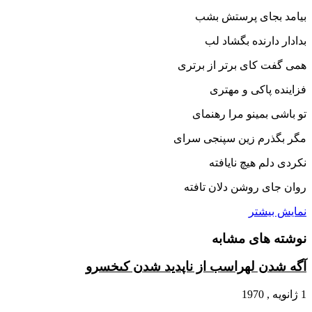
بیامد بجاى پرستش بشب
بدادار دارنده بگشاد لب‏
همى گفت کاى برتر از برترى
فزاینده پاکى و مهترى‏
تو باشى بمینو مرا رهنماى
مگر بگذرم زین سپنجى سراى‏
نکردى دلم هیچ نایافته
روان جاى روشن دلان تافته‏
نمایش بیشتر
نوشته های مشابه
آگه شدن لهراسب از ناپدید شدن کى‏خسرو
1 ژانویه , 1970