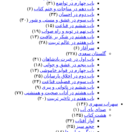
باب چهارم در تواضع
(۳۱)
باب دهم در مناجات و ختم کتاب
(۶)
باب دوم در احسان
(۳۳)
باب سوم در عشق و مستی و شور
(۳۰)
باب ششم در قناعت
(۱۵)
باب نهم در توبه و راه صواب
(۱۹)
باب هشتم در شکر بر عافیت
(۱۳)
باب هفتم در عالم تربیت
(۲۸)
سرآغاز
(۶)
گلستان سعدی
(۲۲۸)
باب اول در عبرت پادشاهان
(۴۱)
باب پنجم در عشق و جوانى
(۱۸)
باب چهارم در فواید خاموشى
(۱۳)
باب دوم در اخلاق پارسایان
(۲۵)
باب سوم در فضیلت قناعت
(۲۴)
باب ششم در ناتوانى و پیرى
(۹)
باب هشتم در آداب صحبت و همنشنى
(۷۷)
باب هفتم در تاءثیر تربیت
(۲۰)
سهراب سپهری
(۱۳۶)
صدای پای آب
(۱)
هشت کتاب
(۱۳۵)
آواز آفتاب
(۳۲)
حجم سبز
(۲۵)
زندگی خواب ها
(۱۶)