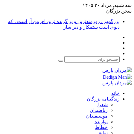
سه شنبه, مرداد ۲۰ ۱۴۰۵
سخن بزرگان
بزرگمهر : زورمندترین و پر گزنده ترین اهرمن آز است ، که
دیوی است ستمکار و دیر ساز
فیس
X
بوک
یوتیوب
اینستاگرام
جستجو
برای
خانه
زندگینامه بزرگان
شعرا
ریاضیدان
موسیقیدان
نوازنده
خطاط
نقاش