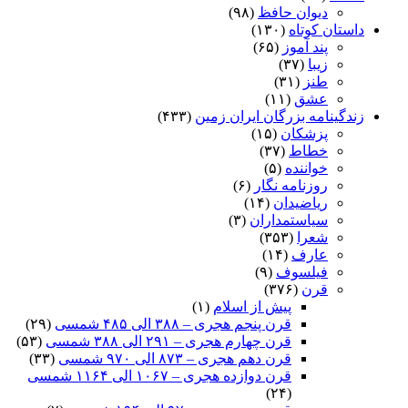
دیوان حافظ
(۹۸)
داستان کوتاه
(۱۳۰)
پند آموز
(۶۵)
زیبا
(۳۷)
طنز
(۳۱)
عشق
(۱۱)
زندگینامه بزرگان ایران زمین
(۴۳۳)
پزشکان
(۱۵)
خطاط
(۳۷)
خواننده
(۵)
روزنامه نگار
(۶)
ریاضیدان
(۱۴)
سیاستمداران
(۳)
شعرا
(۳۵۳)
عارف
(۱۴)
فیلسوف
(۹)
قرن
(۳۷۶)
پیش از اسلام
(۱)
قرن پنجم هجری – ۳۸۸ الی ۴۸۵ شمسی
(۲۹)
قرن چهارم هجری – ۲۹۱ الی ۳۸۸ شمسی
(۵۳)
قرن دهم هجری – ۸۷۳ الی ۹۷۰ شمسی
(۳۳)
قرن دوازده هجری – ۱۰۶۷ الی ۱۱۶۴ شمسی
(۲۴)