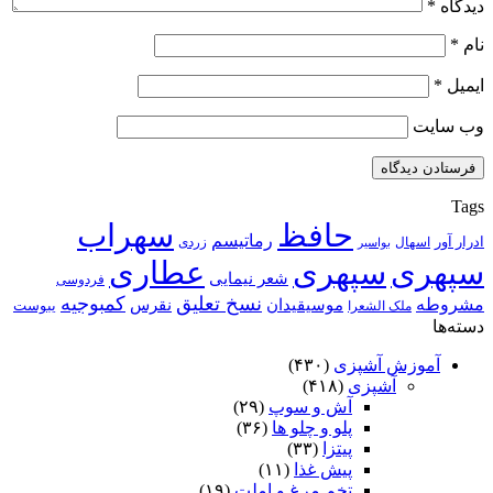
دیدگاه
*
نام
*
ایمیل
*
وب‌ سایت
Tags
حافظ
سهراب
رماتیسم
ادرار آور
اسهال
زردی
بواسیر
سپهری
سپهری
عطاری
شعر نیمایی
فردوسی
نسخ تعلیق
کمبوجیه
مشروطه
موسیقیدان
نقرس
یبوست
ملک الشعرا
دسته‌ها
آموزش آشپزی
(۴۳۰)
آشپزی
(۴۱۸)
آش و سوپ
(۲۹)
پلو و چلو ها
(۳۶)
پیتزا
(۳۳)
پیش غذا
(۱۱)
تخم مرغ و املت
(۱۹)