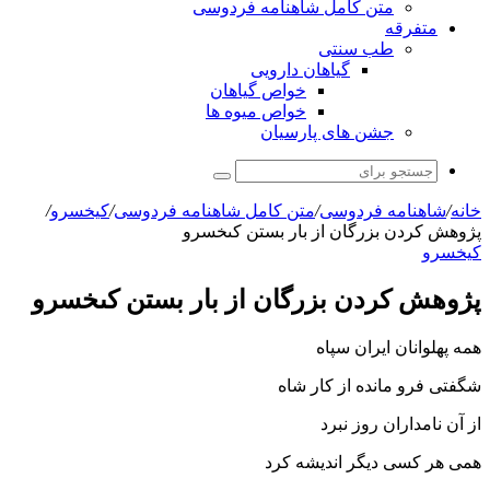
متن کامل شاهنامه فردوسی
متفرقه
طب سنتی
گیاهان دارویی
خواص گیاهان
خواص میوه ها
جشن های پارسیان
جستجو
برای
خانه
/
شاهنامه فردوسی
/
متن کامل شاهنامه فردوسی
/
کیخسرو
/
پژوهش کردن بزرگان از بار بستن کى‏خسرو
کیخسرو
پژوهش کردن بزرگان از بار بستن کى‏خسرو
همه پهلوانان ایران سپاه
شگفتى فرو مانده از کار شاه‏
از آن نامداران روز نبرد
همى هر کسى دیگر اندیشه کرد