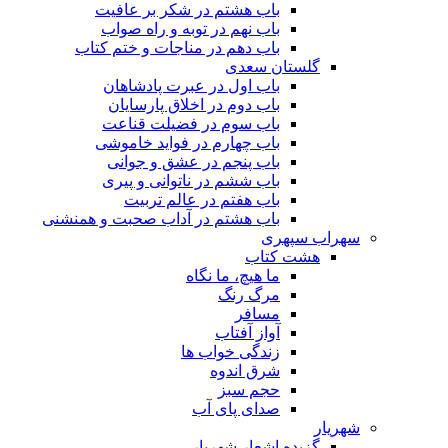
باب هشتم در شکر بر عافیت
باب نهم در توبه و راه صواب
باب دهم در مناجات و ختم کتاب
گلستان سعدی
باب اول در عبرت پادشاهان
باب دوم در اخلاق پارسایان
باب سوم در فضیلت قناعت
باب چهارم در فواید خاموشى
باب پنجم در عشق و جوانى
باب ششم در ناتوانى و پیرى
باب هفتم در عالم تربیت
باب هشتم در آداب صحبت و همنشنى
سهراب سپهری
هشت کتاب
ما هیچ، ما نگاه
مرگ رنگ
مسافر
آواز آفتاب
زندگی خواب ها
شرق اندوه
حجم سبز
صدای پای آب
شهریار
گزیده اشعار شهریار