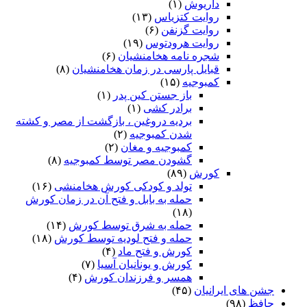
داریوش
(۱)
روایت کتزیاس
(۱۳)
روایت گزنفن
(۶)
روایت هرودتوس
(۱۹)
شجره نامه هخامنشیان
(۶)
قبایل پارسی در زمان هخامنشیان
(۸)
کمبوجیه
(۱۵)
باز جستن کین پدر
(۱)
برادر کشی
(۱)
بردیه دروغین ، بازگشت از مصر و کشته
شدن کمبوجیه
(۲)
کمبوجیه و مغان
(۲)
گشودن مصر توسط کمبوجیه
(۸)
کورش
(۸۹)
تولد و کودکی کورش هخامنشی
(۱۶)
حمله به بابل و فتح آن در زمان کورش
(۱۸)
حمله به شرق توسط کورش
(۱۴)
حمله و فتح لودیه توسط کورش
(۱۸)
کورش و فتح ماد
(۴)
کورش و یونانیان آسیا
(۷)
همسر و فرزندان کورش
(۴)
جشن های ایرانیان
(۴۵)
حافظ
(۹۸)