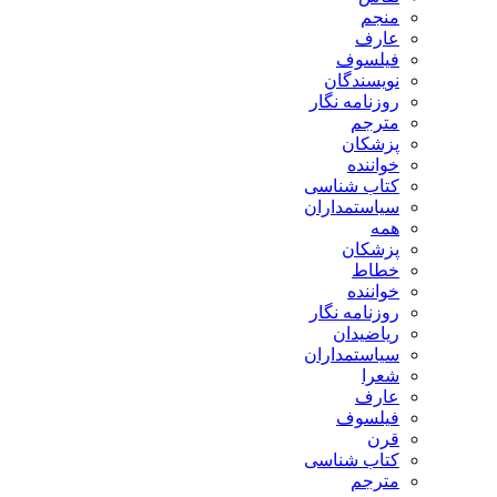
منجم
عارف
فیلسوف
نویسندگان
روزنامه نگار
مترجم
پزشکان
خواننده
کتاب شناسی
سیاستمداران
همه
پزشکان
خطاط
خواننده
روزنامه نگار
ریاضیدان
سیاستمداران
شعرا
عارف
فیلسوف
قرن
کتاب شناسی
مترجم