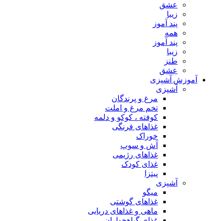
عشق
زیبا
پند آموز
همه
پند آموز
زیبا
طنز
عشق
آموزش آشپزی
آشپزی
مرغ و پرندگان
تخم مرغ و املت
کوفته ، کوکو و دلمه
غذاهای فرنگی
خوراک
آش و سوپ
غذاهای رژیمی
غذای کودک
پیتزا
آشپزی
میگو
غذاهای گوشتی
ماهی و غذاهای دریایی
غذای گیاهخواران