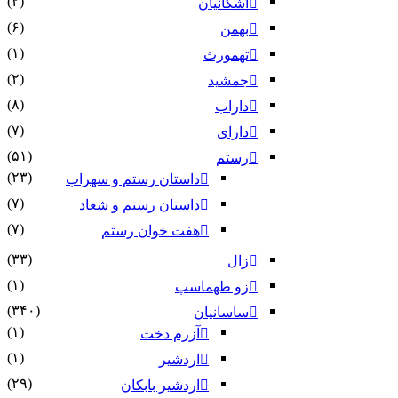
(۲)
اشکانیان
(۶)
بهمن
(۱)
تهمورث
(۲)
جمشید
(۸)
داراب
(۷)
دارای
(۵۱)
رستم
(۲۳)
داستان رستم و سهراب
(۷)
داستان رستم و شغاد
(۷)
هفت خوان رستم‏
(۳۳)
زال
(۱)
زو طهماسپ‏
(۳۴۰)
ساسانیان
(۱)
آزرم دخت
(۱)
اردشیر
(۲۹)
اردشیر بابکان