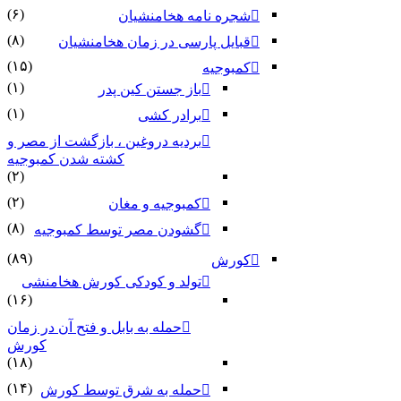
(۶)
شجره نامه هخامنشیان
(۸)
قبایل پارسی در زمان هخامنشیان
(۱۵)
کمبوجیه
(۱)
باز جستن کین پدر
(۱)
برادر کشی
بردیه دروغین ، بازگشت از مصر و
کشته شدن کمبوجیه
(۲)
(۲)
کمبوجیه و مغان
(۸)
گشودن مصر توسط کمبوجیه
(۸۹)
کورش
تولد و کودکی کورش هخامنشی
(۱۶)
حمله به بابل و فتح آن در زمان
کورش
(۱۸)
(۱۴)
حمله به شرق توسط کورش