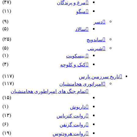
(۴۷)
مرغ و پرندگان
(۱۱)
میگو
(۹)
دسر
(۵)
سالاد
(۲۵)
ساندویچ
(۵)
شیرینی
(۱)
.بیسکویت
(۴)
کیک و کلوچه
(۱۱۷)
تاریخ سرزمین پارس
(۱۱۷)
امپراتوری هخامنشیان
تمام جنگ های امپراطوری هخامنشیان
(۱۵)
(۱)
داریوش
(۱۳)
روایت کتزیاس
(۶)
روایت گزنفن
(۱۹)
روایت هرودتوس