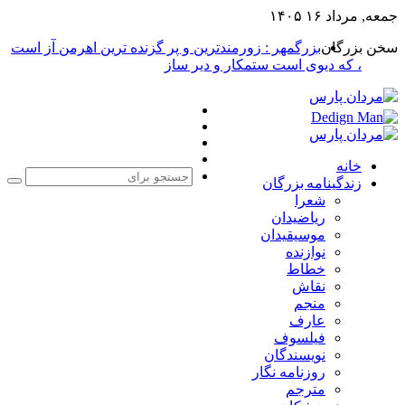
جمعه, مرداد ۱۶ ۱۴۰۵
سخن بزرگان
بزرگمهر : زورمندترین و پر گزنده ترین اهرمن آز است
، که دیوی است ستمکار و دیر ساز
فیس
X
بوک
یوتیوب
اینستاگرام
خانه
زندگینامه بزرگان
جست
شعرا
برا
ریاضیدان
موسیقیدان
نوازنده
خطاط
نقاش
منجم
عارف
فیلسوف
نویسندگان
روزنامه نگار
مترجم