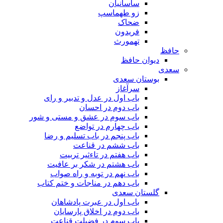
ساسانیان
زو طهماسپ‏
ضحاک
فریدون
تهمورث
حافظ
دیوان حافظ
سعدی
بوستان سعدی
سرآغاز
باب اول در عدل و تدبیر و رای
باب دوم در احسان
باب سوم در عشق و مستی و شور
باب چهارم در تواضع
باب پنجم در باب تسلیم و رضا
باب ششم در قناعت
باب هفتم در تاءثیر تربیت
باب هشتم در شکر بر عافیت
باب نهم در توبه و راه صواب
باب دهم در مناجات و ختم کتاب
گلستان سعدی
باب اول در عبرت پادشاهان
باب دوم در اخلاق پارسایان
باب سوم در فضیلت قناعت