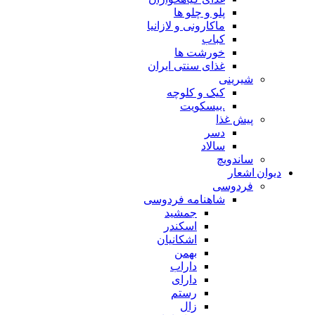
پلو و چلو ها
ماکارونی و لازانیا
کباب
خورشت ها
غذای سنتی ایران
شیرینی
کیک و کلوچه
.بیسکویت
پیش غذا
دسر
سالاد
ساندویچ
دیوان اشعار
فردوسی
شاهنامه فردوسی
جمشید
اسکندر
اشکانیان
بهمن
داراب
دارای
رستم
زال