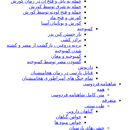
حمله به بابل و فتح آن در زمان کورش
حمله به شرق توسط کورش
حمله و فتح لودیه توسط کورش
کورش و فتح ماد
کورش و یونانیان آسیا
کمبوجیه
باز جستن کین پدر
برادر کشی
بردیه دروغین ، بازگشت از مصر و کشته
شدن کمبوجیه
کمبوجیه و مغان
گشودن مصر توسط کمبوجیه
داریوش
قبایل پارسی در زمان هخامنشیان
تمام جنگ های امپراطوری هخامنشیان
شاهنامه فردوسی
همه
متن کامل شاهنامه فردوسی
متفرقه
طب سنتی
گیاهان دارویی
خواص گیاهان
خواص میوه ها
جشن های پارسیان