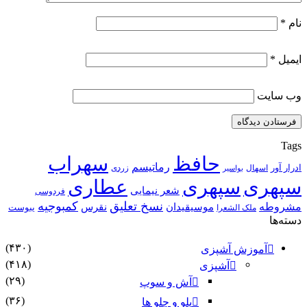
نام
*
ایمیل
*
وب‌ سایت
Tags
حافظ
سهراب
رماتیسم
ادرار آور
اسهال
زردی
بواسیر
سپهری
سپهری
عطاری
شعر نیمایی
فردوسی
نسخ تعلیق
کمبوجیه
مشروطه
موسیقیدان
نقرس
یبوست
ملک الشعرا
دسته‌ها
(۴۳۰)
آموزش آشپزی
(۴۱۸)
آشپزی
(۲۹)
آش و سوپ
(۳۶)
پلو و چلو ها