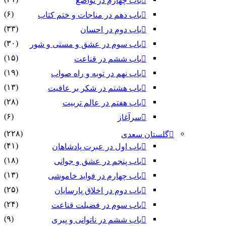
باب چهارم در تواضع
(۶)
باب دهم در مناجات و ختم کتاب
(۳۳)
باب دوم در احسان
(۳۰)
باب سوم در عشق و مستی و شور
(۱۵)
باب ششم در قناعت
(۱۹)
باب نهم در توبه و راه صواب
(۱۳)
باب هشتم در شکر بر عافیت
(۲۸)
باب هفتم در عالم تربیت
(۶)
سرآغاز
(۲۲۸)
گلستان سعدی
(۴۱)
باب اول در عبرت پادشاهان
(۱۸)
باب پنجم در عشق و جوانى
(۱۳)
باب چهارم در فواید خاموشى
(۲۵)
باب دوم در اخلاق پارسایان
(۲۴)
باب سوم در فضیلت قناعت
(۹)
باب ششم در ناتوانى و پیرى