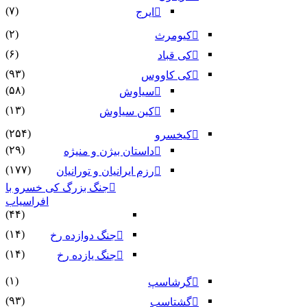
(۷)
ایرج
(۲)
کیومرث
(۶)
کی قباد
(۹۳)
کی کاووس
(۵۸)
سیاوش
(۱۳)
کین سیاوش
(۲۵۴)
کیخسرو
(۲۹)
داستان بیژن و منیژه
(۱۷۷)
رزم ایرانیان و تورانیان
جنگ بزرگ کی خسرو با
افراسیاب
(۴۴)
(۱۴)
جنگ دوازده رخ
(۱۴)
جنگ یازده رخ
(۱)
گرشاسپ
(۹۳)
گشتاسب