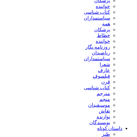
پزشکان
خواننده
کتاب شناسی
سیاستمداران
همه
پزشکان
خطاط
خواننده
روزنامه نگار
ریاضیدان
سیاستمداران
شعرا
عارف
فیلسوف
قرن
کتاب شناسی
مترجم
منجم
موسیقیدان
نقاش
نوازنده
نویسندگان
داستان کوتاه
طنز