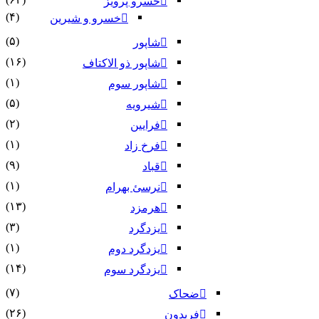
خسرو پرویز
(۴)
خسرو و شیرین
(۵)
شاپور
(۱۶)
شاپور ذو الاکتاف
(۱)
شاپور سوم‏
(۵)
شیرویه
(۲)
فرایین
(۱)
فرخ زاد
(۹)
قباد
(۱)
نرسئ بهرام‏
(۱۳)
هرمزد
(۳)
یزدگرد
(۱)
یزدگرد دوم
(۱۴)
یزدگرد سوم
(۷)
ضحاک
(۲۶)
فریدون