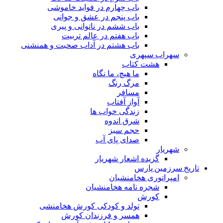
باب چهارم در فواید خاموشى
باب پنجم در عشق و جوانى
باب ششم در ناتوانى و پیرى
باب هفتم در عالم تربیت
باب هشتم در آداب صحبت و همنشنى
سهراب سپهری
هشت کتاب
ما هیچ، ما نگاه
مرگ رنگ
مسافر
آواز آفتاب
زندگی خواب ها
شرق اندوه
حجم سبز
صدای پای آب
شهریار
گزیده اشعار شهریار
تاریخ سرزمین پارس
امپراتوری هخامنشیان
شجره نامه هخامنشیان
کورش
تولد و کودکی کورش هخامنشی
همسر و فرزندان کورش