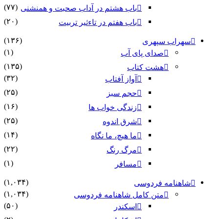
(۷۷)
باب هشتم در آداب صحبت و همنشنى
(۲۰)
باب هفتم در تاءثیر تربیت
(۱۳۶)
سهراب سپهری
(۱)
صدای پای آب
(۱۳۵)
هشت کتاب
(۳۲)
آواز آفتاب
(۲۵)
حجم سبز
(۱۶)
زندگی خواب ها
(۲۵)
شرق اندوه
(۱۴)
ما هیچ، ما نگاه
(۲۲)
مرگ رنگ
(۱)
مسافر
(۱,۰۳۴)
شاهنامه فردوسی
(۱,۰۳۴)
متن کامل شاهنامه فردوسی
(۵۰)
اسکندر