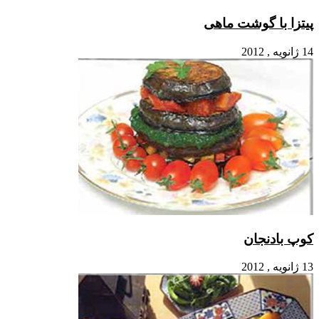
وشت ماهی
ن