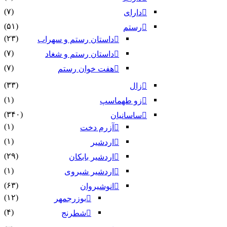
(۷)
دارای
(۵۱)
رستم
(۲۳)
داستان رستم و سهراب
(۷)
داستان رستم و شغاد
(۷)
هفت خوان رستم‏
(۳۳)
زال
(۱)
زو طهماسپ‏
(۳۴۰)
ساسانیان
(۱)
آزرم دخت
(۱)
اردشیر
(۲۹)
اردشیر بابکان
(۱)
اردشیر شیروی
(۶۳)
انوشیروان
(۱۲)
بوزرجمهر
(۴)
شطرنج