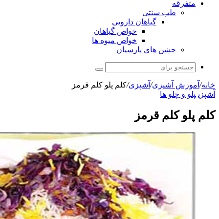
ب سنتی
گیاهان دارویی
خواص گیاهان
خواص میوه ها
شن های پارسیان
جستجو
برای
آشپزی
/
آشپزی
/
کلم پلو کلم قرمز
لو ها
کلم قرمز