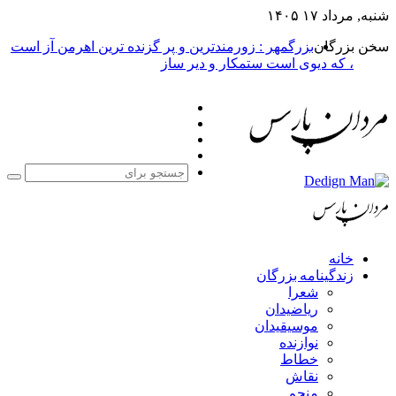
بزرگمهر : زورمندترین و پر گزنده ترین اهرمن آز است
یوی است ستمکار و دیر ساز
فیس
X
بوک
یوتیوب
اینستاگرام
جستجو
برای
مه بزرگان
عرا
یاضیدان
وسیقیدان
وازنده
طاط
قاش
نجم