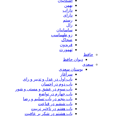
اشکانیان
بهمن
داراب
دارای
رستم
زال
ساسانیان
زو طهماسپ‏
ضحاک
فریدون
تهمورث
افظ
دیوان حافظ
عدی
بوستان سعدی
سرآغاز
باب اول در عدل و تدبیر و رای
باب دوم در احسان
باب سوم در عشق و مستی و شور
باب چهارم در تواضع
باب پنجم در باب تسلیم و رضا
باب ششم در قناعت
باب هفتم در تاءثیر تربیت
باب هشتم در شکر بر عافیت