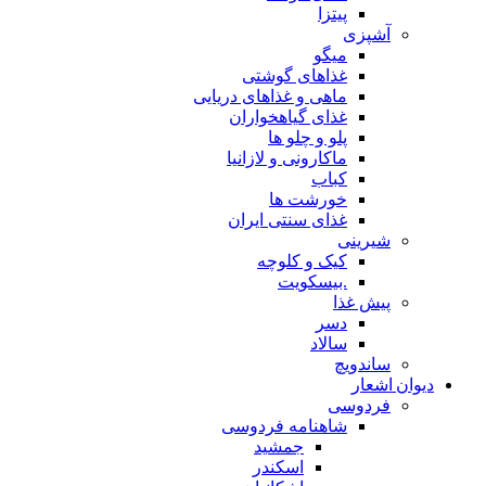
پیتزا
شپزی
میگو
غذاهای گوشتی
ماهی و غذاهای دریایی
غذای گیاهخواران
پلو و چلو ها
ماکارونی و لازانیا
کباب
خورشت ها
غذای سنتی ایران
یرینی
کیک و کلوچه
.بیسکویت
یش غذا
دسر
سالاد
اندویچ
شعار
ردوسی
شاهنامه فردوسی
جمشید
اسکندر