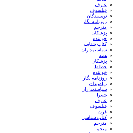
ارف
یلسوف
ویسندگان
وزنامه نگار
ترجم
زشکان
واننده
تاب شناسی
یاستمداران
مه
زشکان
طاط
واننده
وزنامه نگار
یاضیدان
یاستمداران
عرا
ارف
یلسوف
رن
تاب شناسی
ترجم
نجم