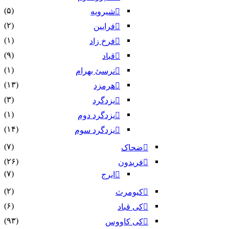
(۵)
شیرویه
(۲)
فرایین
(۱)
فرخ زاد
(۹)
قباد
(۱)
نرسئ بهرام‏
(۱۳)
هرمزد
(۳)
یزدگرد
(۱)
یزدگرد دوم
(۱۴)
یزدگرد سوم
(۷)
ضحاک
(۲۶)
فریدون
(۷)
ایرج
(۲)
کیومرث
(۶)
کی قباد
(۹۳)
کی کاووس