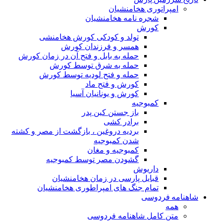
مپراتوری هخامنشیان
شجره نامه هخامنشیان
کورش
تولد و کودکی کورش هخامنشی
همسر و فرزندان کورش
حمله به بابل و فتح آن در زمان کورش
حمله به شرق توسط کورش
حمله و فتح لودیه توسط کورش
کورش و فتح ماد
کورش و یونانیان آسیا
کمبوجیه
باز جستن کین پدر
برادر کشی
بردیه دروغین ، بازگشت از مصر و کشته
شدن کمبوجیه
کمبوجیه و مغان
گشودن مصر توسط کمبوجیه
داریوش
قبایل پارسی در زمان هخامنشیان
تمام جنگ های امپراطوری هخامنشیان
ه فردوسی
مه
تن کامل شاهنامه فردوسی