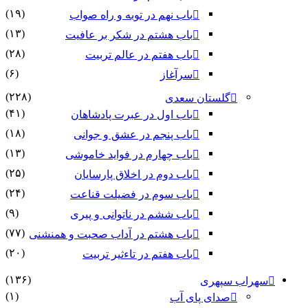
(۱۹)
باب نهم در توبه و راه صواب
(۱۳)
باب هشتم در شکر بر عافیت
(۲۸)
باب هفتم در عالم تربیت
(۶)
سرآغاز
(۲۲۸)
گلستان سعدی
(۴۱)
باب اول در عبرت پادشاهان
(۱۸)
باب پنجم در عشق و جوانى
(۱۳)
باب چهارم در فواید خاموشى
(۲۵)
باب دوم در اخلاق پارسایان
(۲۴)
باب سوم در فضیلت قناعت
(۹)
باب ششم در ناتوانى و پیرى
(۷۷)
باب هشتم در آداب صحبت و همنشنى
(۲۰)
باب هفتم در تاءثیر تربیت
(۱۳۶)
ب سپهری
(۱)
صدای پای آب