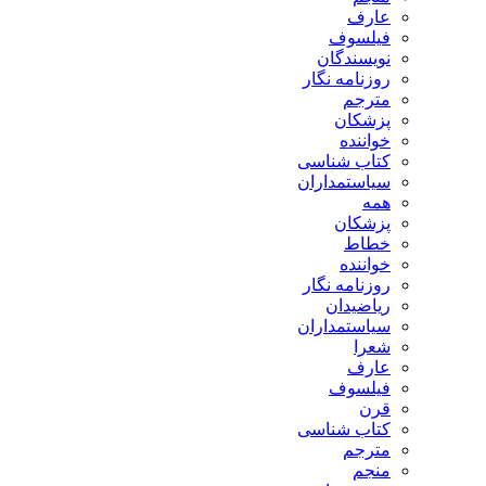
عارف
فیلسوف
نویسندگان
روزنامه نگار
مترجم
پزشکان
خواننده
کتاب شناسی
سیاستمداران
همه
پزشکان
خطاط
خواننده
روزنامه نگار
ریاضیدان
سیاستمداران
شعرا
عارف
فیلسوف
قرن
کتاب شناسی
مترجم
منجم