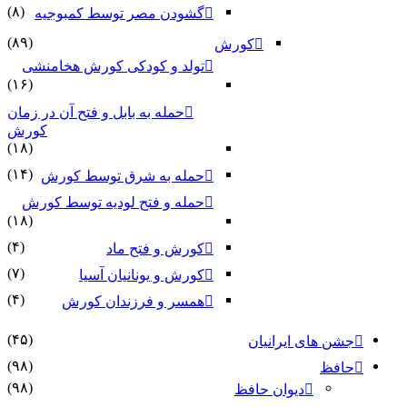
(۸)
گشودن مصر توسط کمبوجیه
(۸۹)
کورش
تولد و کودکی کورش هخامنشی
(۱۶)
حمله به بابل و فتح آن در زمان
کورش
(۱۸)
(۱۴)
حمله به شرق توسط کورش
حمله و فتح لودیه توسط کورش
(۱۸)
(۴)
کورش و فتح ماد
(۷)
کورش و یونانیان آسیا
(۴)
همسر و فرزندان کورش
(۴۵)
جشن های ایرانیان
(۹۸)
حافظ
(۹۸)
دیوان حافظ