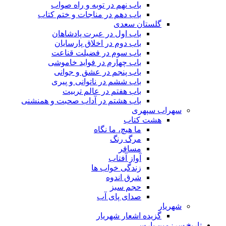
باب نهم در توبه و راه صواب
باب دهم در مناجات و ختم کتاب
گلستان سعدی
باب اول در عبرت پادشاهان
باب دوم در اخلاق پارسایان
باب سوم در فضیلت قناعت
باب چهارم در فواید خاموشى
باب پنجم در عشق و جوانى
باب ششم در ناتوانى و پیرى
باب هفتم در عالم تربیت
باب هشتم در آداب صحبت و همنشنى
سهراب سپهری
هشت کتاب
ما هیچ، ما نگاه
مرگ رنگ
مسافر
آواز آفتاب
زندگی خواب ها
شرق اندوه
حجم سبز
صدای پای آب
شهریار
گزیده اشعار شهریار
تاریخ سرزمین پارس