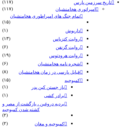
(۱۱۷)
تاریخ سرزمین پارس
(۱۱۷)
امپراتوری هخامنشیان
تمام جنگ های امپراطوری هخامنشیان
(۱۵)
(۱)
داریوش
(۱۳)
روایت کتزیاس
(۶)
روایت گزنفن
(۱۹)
روایت هرودتوس
(۶)
شجره نامه هخامنشیان
(۸)
قبایل پارسی در زمان هخامنشیان
(۱۵)
کمبوجیه
(۱)
باز جستن کین پدر
(۱)
برادر کشی
بردیه دروغین ، بازگشت از مصر و
کشته شدن کمبوجیه
(۲)
(۲)
کمبوجیه و مغان