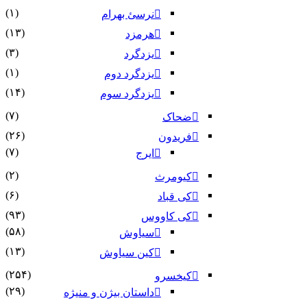
(۱)
نرسئ بهرام‏
(۱۳)
هرمزد
(۳)
یزدگرد
(۱)
یزدگرد دوم
(۱۴)
یزدگرد سوم
(۷)
ضحاک
(۲۶)
فریدون
(۷)
ایرج
(۲)
کیومرث
(۶)
کی قباد
(۹۳)
کی کاووس
(۵۸)
سیاوش
(۱۳)
کین سیاوش
(۲۵۴)
کیخسرو
(۲۹)
داستان بیژن و منیژه