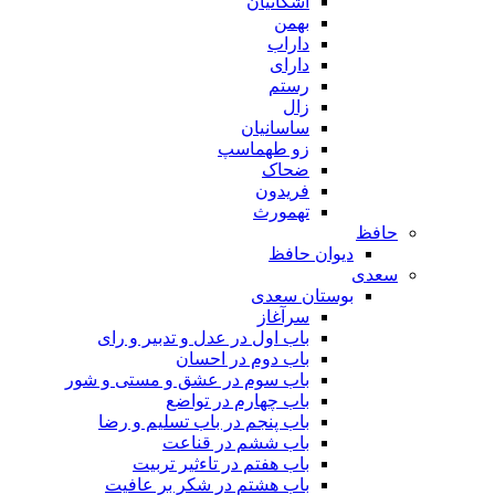
اشکانیان
بهمن
داراب
دارای
رستم
زال
ساسانیان
زو طهماسپ‏
ضحاک
فریدون
تهمورث
حافظ
دیوان حافظ
سعدی
بوستان سعدی
سرآغاز
باب اول در عدل و تدبیر و رای
باب دوم در احسان
باب سوم در عشق و مستی و شور
باب چهارم در تواضع
باب پنجم در باب تسلیم و رضا
باب ششم در قناعت
باب هفتم در تاءثیر تربیت
باب هشتم در شکر بر عافیت