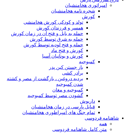
امپراتوری هخامنشیان
شجره نامه هخامنشیان
کورش
تولد و کودکی کورش هخامنشی
همسر و فرزندان کورش
حمله به بابل و فتح آن در زمان کورش
حمله به شرق توسط کورش
حمله و فتح لودیه توسط کورش
کورش و فتح ماد
کورش و یونانیان آسیا
کمبوجیه
باز جستن کین پدر
برادر کشی
بردیه دروغین ، بازگشت از مصر و کشته
شدن کمبوجیه
کمبوجیه و مغان
گشودن مصر توسط کمبوجیه
داریوش
قبایل پارسی در زمان هخامنشیان
تمام جنگ های امپراطوری هخامنشیان
شاهنامه فردوسی
همه
متن کامل شاهنامه فردوسی