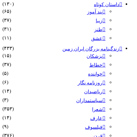
(۱۳۰)
داستان کوتاه
(۶۵)
پند آموز
(۳۷)
زیبا
(۳۱)
طنز
(۱۱)
عشق
(۴۳۳)
زندگینامه بزرگان ایران زمین
(۱۵)
پزشکان
(۳۷)
خطاط
(۵)
خواننده
(۶)
روزنامه نگار
(۱۴)
ریاضیدان
(۳)
سیاستمداران
(۳۵۳)
شعرا
(۱۴)
عارف
(۹)
فیلسوف
(۳۷۶)
قرن