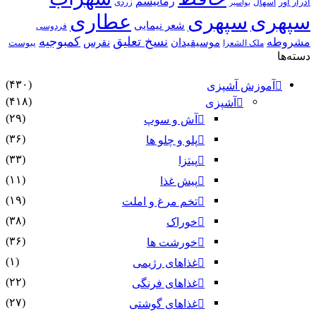
رماتیسم
ادرار آور
اسهال
زردی
بواسیر
سپهری
سپهری
عطاری
شعر نیمایی
فردوسی
نسخ تعلیق
کمبوجیه
مشروطه
موسیقیدان
نقرس
یبوست
ملک الشعرا
دسته‌ها
(۴۳۰)
آموزش آشپزی
(۴۱۸)
آشپزی
(۲۹)
آش و سوپ
(۳۶)
پلو و چلو ها
(۳۳)
پیتزا
(۱۱)
پیش غذا
(۱۹)
تخم مرغ و املت
(۳۸)
خوراک
(۳۶)
خورشت ها
(۱)
غذاهای رژیمی
(۲۲)
غذاهای فرنگی
(۲۷)
غذاهای گوشتی