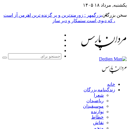
یکشنبه, مرداد ۱۸ ۱۴۰۵
سخن بزرگان
بزرگمهر : زورمندترین و پر گزنده ترین اهرمن آز است
، که دیوی است ستمکار و دیر ساز
فیس
X
بوک
یوتیوب
اینستاگرام
جست
برا
خانه
زندگینامه بزرگان
شعرا
ریاضیدان
موسیقیدان
نوازنده
خطاط
نقاش
منجم