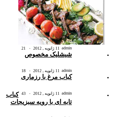
admin
11 ژانویه , 2012
۰
21
شیشلیک مخصوص
admin
11 ژانویه , 2012
۰
18
کباب مرغ با رزماری
admin
11 ژانویه , 2012
۰
43
کباب
تابه ای با رویه سبزیجات