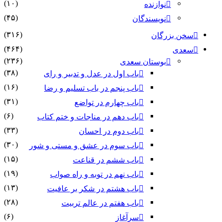
(۱۰)
نوازنده
(۴۵)
نویسندگان
(۳۱۶)
سخن بزرگان
(۴۶۴)
سعدی
(۲۳۶)
بوستان سعدی
(۳۸)
باب اول در عدل و تدبیر و رای
(۱۶)
باب پنجم در باب تسلیم و رضا
(۳۱)
باب چهارم در تواضع
(۶)
باب دهم در مناجات و ختم کتاب
(۳۳)
باب دوم در احسان
(۳۰)
باب سوم در عشق و مستی و شور
(۱۵)
باب ششم در قناعت
(۱۹)
باب نهم در توبه و راه صواب
(۱۳)
باب هشتم در شکر بر عافیت
(۲۸)
باب هفتم در عالم تربیت
(۶)
سرآغاز