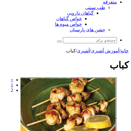
متفرقه
طب سنتی
گیاهان دارویی
خواص گیاهان
خواص میوه ها
جشن های پارسیان
جستجو
برای
خانه
/
آموزش آشپزی
/
آشپزی
/
کباب
کباب
«
1
2