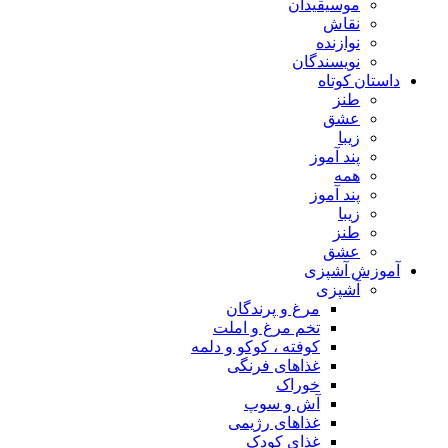
موسیقیدان
نقاش
نوازنده
نویسندگان
داستان کوتاه
طنز
عشق
زیبا
پند آموز
همه
پند آموز
زیبا
طنز
عشق
آموزش آشپزی
آشپزی
مرغ و پرندگان
تخم مرغ و املت
کوفته ، کوکو و دلمه
غذاهای فرنگی
خوراک
آش و سوپ
غذاهای رژیمی
غذای کودک