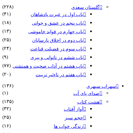
(۲۲۸)
گلستان سعدی
(۴۱)
باب اول در عبرت پادشاهان
(۱۸)
باب پنجم در عشق و جوانى
(۱۳)
باب چهارم در فواید خاموشى
(۲۵)
باب دوم در اخلاق پارسایان
(۲۴)
باب سوم در فضیلت قناعت
(۹)
باب ششم در ناتوانى و پیرى
(۷۷)
باب هشتم در آداب صحبت و همنشنى
(۲۰)
باب هفتم در تاءثیر تربیت
(۱۳۶)
سهراب سپهری
(۱)
صدای پای آب
(۱۳۵)
هشت کتاب
(۳۲)
آواز آفتاب
(۲۵)
حجم سبز
(۱۶)
زندگی خواب ها