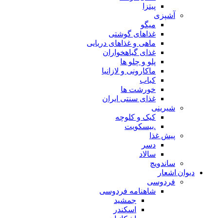
پیتزا
آشپزی
میگو
غذاهای گوشتی
ماهی و غذاهای دریایی
غذای گیاهخواران
پلو و چلو ها
ماکارونی و لازانیا
کباب
خورشت ها
غذای سنتی ایران
شیرینی
کیک و کلوچه
.بیسکویت
پیش غذا
دسر
سالاد
ساندویچ
دیوان اشعار
فردوسی
شاهنامه فردوسی
جمشید
اسکندر