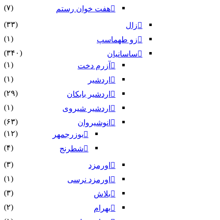
(۷)
هفت خوان رستم‏
(۳۳)
زال
(۱)
زو طهماسپ‏
(۳۴۰)
ساسانیان
(۱)
آزرم دخت
(۱)
اردشیر
(۲۹)
اردشیر بابکان
(۱)
اردشیر شیروی
(۶۳)
انوشیروان
(۱۲)
بوزرجمهر
(۴)
شطرنج
(۳)
اورمزد
(۱)
اورمزد نرسى‏
(۳)
بلاش
(۲)
بهرام