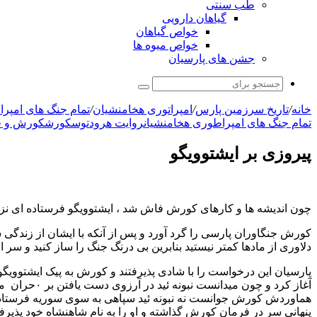
طب سنتی
گیاهان دارویی
خواص گیاهان
خواص میوه ها
جشن های پارسیان
جستجو
برای
خانه
/
تاریخ سرزمین پارس
/
امپراتوری هخامنشیان
/
تمام جنگ های امپر
تمام جنگ های امپراطوری هخامنشیان
روایت هرودتوس
کورش
کورش و فت
پیروزی بر ایشتوویگو
چون اندیشه ها و کارهای کورش فاش شد ، ایشتوویگو فرستاده ای نزد و
کورش جنگاوران پارسی را گرد آورد و پس از آنکه با ایشان از زندگی
دلاوری از مادها کمتر نیستید بنابرین بی درنگ جنگ را ساز کنید و سر از
پارسیان این درخواست را با شادی پذیرفتند و کورش به پیک ایشتوویگو 
هماوردش کورش جوانست نه نبونه ئید سپاهی به سوی سوریه فرستاد تا 
پنهانی سر در فرمان کورش گذاشته و او را به نام شاهنشاه خود پذیرفت