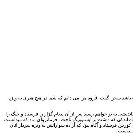
ه باشد سخن گفت افزود من می دانم که شما در هیچ هنری به ویژه
اندیشی به تو خواهم رسید پس از آن پیغام گزار را فرستاد و جنگ را
 میدانست نبونه ئید در آرزوی دست یافتن بر ۰حران میسوزد گشودن آن سامان را به وی واگذاشت و خود در سال ۵۵۳ با سپاه اندکی که داشت بر ایشتوویگو تاخت . فرمانروای ماد که میدانست
ورش فرستاد و آگاه نبود که آزاده سوارانش به ویژه سردار انان
و پیوست