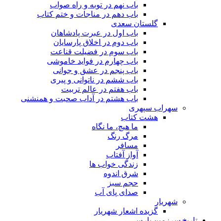
باب نهم در توبه و راه صواب
باب دهم در مناجات و ختم کتاب
گلستان سعدی
باب اول در عبرت پادشاهان
باب دوم در اخلاق پارسایان
باب سوم در فضیلت قناعت
باب چهارم در فواید خاموشى
باب پنجم در عشق و جوانى
باب ششم در ناتوانى و پیرى
باب هفتم در عالم تربیت
باب هشتم در آداب صحبت و همنشنى
سهراب سپهری
هشت کتاب
ما هیچ، ما نگاه
مرگ رنگ
مسافر
آواز آفتاب
زندگی خواب ها
شرق اندوه
حجم سبز
صدای پای آب
شهریار
گزیده اشعار شهریار
تاریخ سرزمین پارس