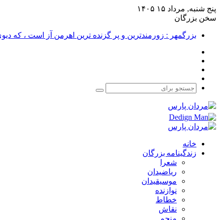
پنج شنبه, مرداد ۱۵ ۱۴۰۵
سخن بزرگان
بزرگمهر : زورمندترین و پر گزنده ترین اهرمن آز است ، که دی
فیس
X
بوک
یوتیوب
اینستاگرام
جستجو
برای
خانه
زندگینامه بزرگان
شعرا
ریاضیدان
موسیقیدان
نوازنده
خطاط
نقاش
منجم