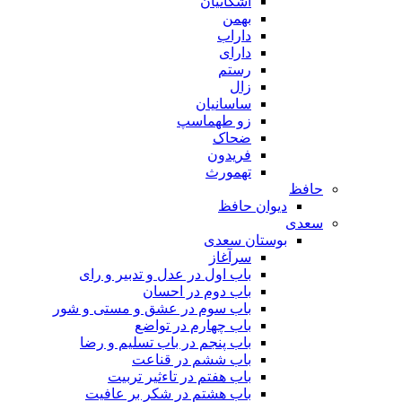
اشکانیان
بهمن
داراب
دارای
رستم
زال
ساسانیان
زو طهماسپ‏
ضحاک
فریدون
تهمورث
حافظ
دیوان حافظ
سعدی
بوستان سعدی
سرآغاز
باب اول در عدل و تدبیر و رای
باب دوم در احسان
باب سوم در عشق و مستی و شور
باب چهارم در تواضع
باب پنجم در باب تسلیم و رضا
باب ششم در قناعت
باب هفتم در تاءثیر تربیت
باب هشتم در شکر بر عافیت