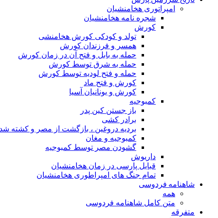
امپراتوری هخامنشیان
شجره نامه هخامنشیان
کورش
تولد و کودکی کورش هخامنشی
همسر و فرزندان کورش
حمله به بابل و فتح آن در زمان کورش
حمله به شرق توسط کورش
حمله و فتح لودیه توسط کورش
کورش و فتح ماد
کورش و یونانیان آسیا
کمبوجیه
باز جستن کین پدر
برادر کشی
بردیه دروغین ، بازگشت از مصر و کشته شد
کمبوجیه و مغان
گشودن مصر توسط کمبوجیه
داریوش
قبایل پارسی در زمان هخامنشیان
تمام جنگ های امپراطوری هخامنشیان
شاهنامه فردوسی
همه
متن کامل شاهنامه فردوسی
متفرقه