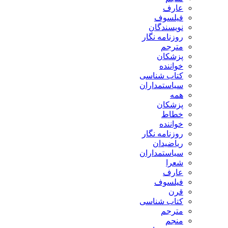
عارف
فیلسوف
نویسندگان
روزنامه نگار
مترجم
پزشکان
خواننده
کتاب شناسی
سیاستمداران
همه
پزشکان
خطاط
خواننده
روزنامه نگار
ریاضیدان
سیاستمداران
شعرا
عارف
فیلسوف
قرن
کتاب شناسی
مترجم
منجم