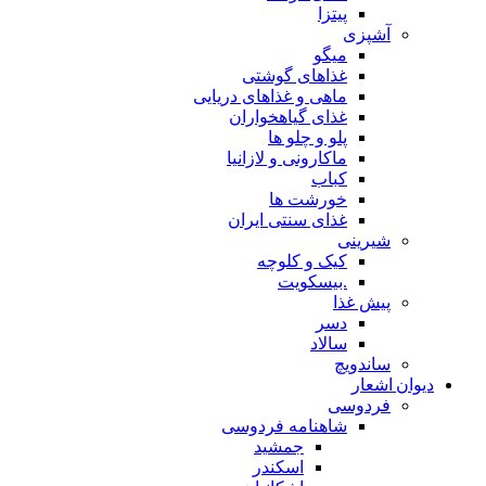
پیتزا
آشپزی
میگو
غذاهای گوشتی
ماهی و غذاهای دریایی
غذای گیاهخواران
پلو و چلو ها
ماکارونی و لازانیا
کباب
خورشت ها
غذای سنتی ایران
شیرینی
کیک و کلوچه
.بیسکویت
پیش غذا
دسر
سالاد
ساندویچ
دیوان اشعار
فردوسی
شاهنامه فردوسی
جمشید
اسکندر