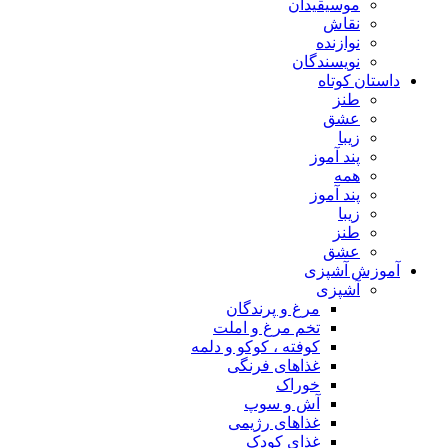
موسیقیدان
نقاش
نوازنده
نویسندگان
داستان کوتاه
طنز
عشق
زیبا
پند آموز
همه
پند آموز
زیبا
طنز
عشق
آموزش آشپزی
آشپزی
مرغ و پرندگان
تخم مرغ و املت
کوفته ، کوکو و دلمه
غذاهای فرنگی
خوراک
آش و سوپ
غذاهای رژیمی
غذای کودک