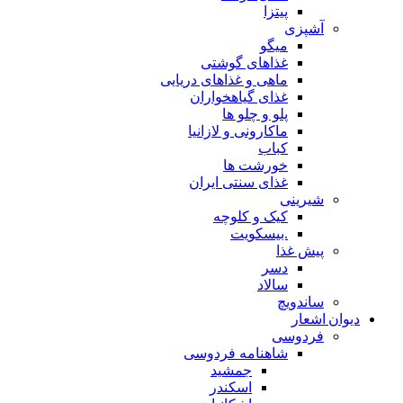
پیتزا
آشپزی
میگو
غذاهای گوشتی
ماهی و غذاهای دریایی
غذای گیاهخواران
پلو و چلو ها
ماکارونی و لازانیا
کباب
خورشت ها
غذای سنتی ایران
شیرینی
کیک و کلوچه
.بیسکویت
پیش غذا
دسر
سالاد
ساندویچ
دیوان اشعار
فردوسی
شاهنامه فردوسی
جمشید
اسکندر