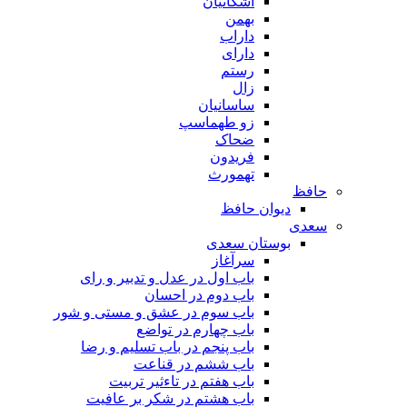
اشکانیان
بهمن
داراب
دارای
رستم
زال
ساسانیان
زو طهماسپ‏
ضحاک
فریدون
تهمورث
حافظ
دیوان حافظ
سعدی
بوستان سعدی
سرآغاز
باب اول در عدل و تدبیر و رای
باب دوم در احسان
باب سوم در عشق و مستی و شور
باب چهارم در تواضع
باب پنجم در باب تسلیم و رضا
باب ششم در قناعت
باب هفتم در تاءثیر تربیت
باب هشتم در شکر بر عافیت