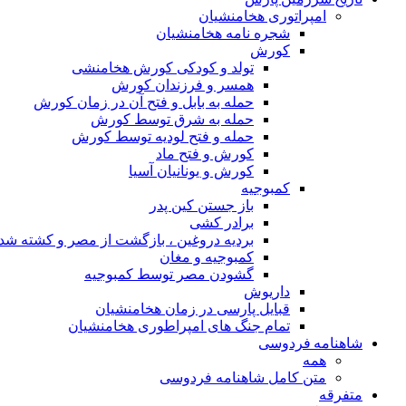
امپراتوری هخامنشیان
شجره نامه هخامنشیان
کورش
تولد و کودکی کورش هخامنشی
همسر و فرزندان کورش
حمله به بابل و فتح آن در زمان کورش
حمله به شرق توسط کورش
حمله و فتح لودیه توسط کورش
کورش و فتح ماد
کورش و یونانیان آسیا
کمبوجیه
باز جستن کین پدر
برادر کشی
بردیه دروغین ، بازگشت از مصر و کشته شد
کمبوجیه و مغان
گشودن مصر توسط کمبوجیه
داریوش
قبایل پارسی در زمان هخامنشیان
تمام جنگ های امپراطوری هخامنشیان
شاهنامه فردوسی
همه
متن کامل شاهنامه فردوسی
متفرقه