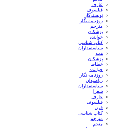
عارف
فیلسوف
نویسندگان
روزنامه نگار
مترجم
پزشکان
خواننده
کتاب شناسی
سیاستمداران
همه
پزشکان
خطاط
خواننده
روزنامه نگار
ریاضیدان
سیاستمداران
شعرا
عارف
فیلسوف
قرن
کتاب شناسی
مترجم
منجم