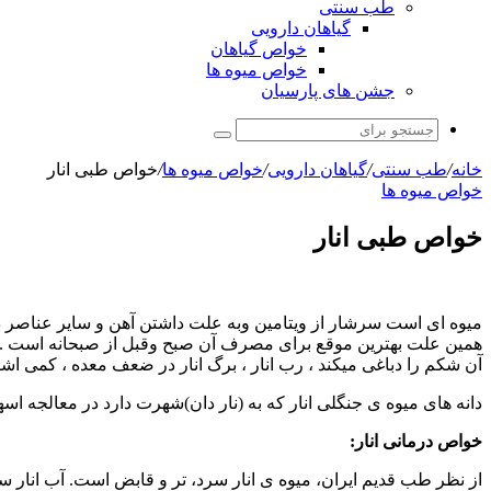
طب سنتی
گیاهان دارویی
خواص گیاهان
خواص میوه ها
جشن های پارسیان
جستجو
برای
خانه
/
طب سنتی
/
گیاهان دارویی
/
خواص میوه ها
/
خواص طبی انار
خواص میوه ها
خواص طبی انار
میوه ای است سرشار از ویتامین وبه علت داشتن آهن و سایر عناصر دیگ
همین علت بهترین موقع برای مصرف آن صبح وقبل از صبحانه است . انا
آن شکم را دباغی میکند ، رب انار ، برگ انار در ضعف معده ، کمی ا
دانه های میوه ی جنگلی انار که به (نار دان)شهرت دارد در معالجه ا
خواص درمانی انار:
از نظر طب قدیم ایران، میوه ی انار سرد، تر و قابض است. آب انار 