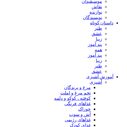
موسیقیدان
نقاش
نوازنده
نویسندگان
داستان کوتاه
طنز
عشق
زیبا
پند آموز
همه
پند آموز
زیبا
طنز
عشق
آموزش آشپزی
آشپزی
مرغ و پرندگان
تخم مرغ و املت
کوفته ، کوکو و دلمه
غذاهای فرنگی
خوراک
آش و سوپ
غذاهای رژیمی
غذای کودک