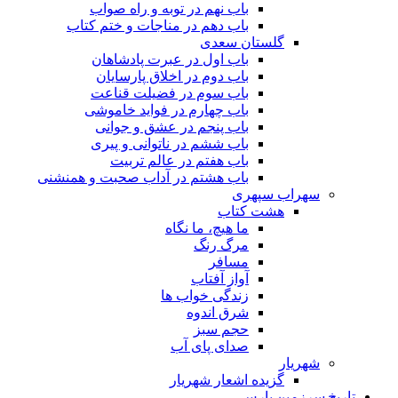
باب نهم در توبه و راه صواب
باب دهم در مناجات و ختم کتاب
گلستان سعدی
باب اول در عبرت پادشاهان
باب دوم در اخلاق پارسایان
باب سوم در فضیلت قناعت
باب چهارم در فواید خاموشى
باب پنجم در عشق و جوانى
باب ششم در ناتوانى و پیرى
باب هفتم در عالم تربیت
باب هشتم در آداب صحبت و همنشنى
سهراب سپهری
هشت کتاب
ما هیچ، ما نگاه
مرگ رنگ
مسافر
آواز آفتاب
زندگی خواب ها
شرق اندوه
حجم سبز
صدای پای آب
شهریار
گزیده اشعار شهریار
تاریخ سرزمین پارس