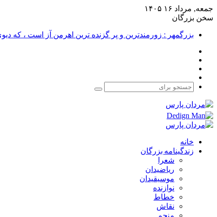
جمعه, مرداد ۱۶ ۱۴۰۵
سخن بزرگان
بزرگمهر : زورمندترین و پر گزنده ترین اهرمن آز است ، که دی
فیس
X
بوک
یوتیوب
اینستاگرام
جستجو
برای
خانه
زندگینامه بزرگان
شعرا
ریاضیدان
موسیقیدان
نوازنده
خطاط
نقاش
منجم