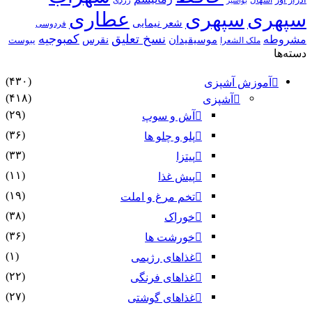
اسهال
زردی
بواسیر
سپهری
سپهری
عطاری
شعر نیمایی
فردوسی
نسخ تعلیق
کمبوجیه
مشروطه
موسیقیدان
نقرس
یبوست
ملک الشعرا
دسته‌ها
(۴۳۰)
آموزش آشپزی
(۴۱۸)
آشپزی
(۲۹)
آش و سوپ
(۳۶)
پلو و چلو ها
(۳۳)
پیتزا
(۱۱)
پیش غذا
(۱۹)
تخم مرغ و املت
(۳۸)
خوراک
(۳۶)
خورشت ها
(۱)
غذاهای رژیمی
(۲۲)
غذاهای فرنگی
(۲۷)
غذاهای گوشتی