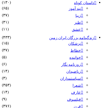
(۱۳۰)
داستان کوتاه
(۶۵)
پند آموز
(۳۷)
زیبا
(۳۱)
طنز
(۱۱)
عشق
(۴۳۳)
زندگینامه بزرگان ایران زمین
(۱۵)
پزشکان
(۳۷)
خطاط
(۵)
خواننده
(۶)
روزنامه نگار
(۱۴)
ریاضیدان
(۳)
سیاستمداران
(۳۵۳)
شعرا
(۱۴)
عارف
(۹)
فیلسوف
(۳۷۶)
قرن