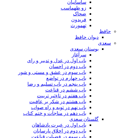
ساسانیان
زو طهماسپ‏
ضحاک
فریدون
تهمورث
حافظ
دیوان حافظ
سعدی
بوستان سعدی
سرآغاز
باب اول در عدل و تدبیر و رای
باب دوم در احسان
باب سوم در عشق و مستی و شور
باب چهارم در تواضع
باب پنجم در باب تسلیم و رضا
باب ششم در قناعت
باب هفتم در تاءثیر تربیت
باب هشتم در شکر بر عافیت
باب نهم در توبه و راه صواب
باب دهم در مناجات و ختم کتاب
گلستان سعدی
باب اول در عبرت پادشاهان
باب دوم در اخلاق پارسایان
باب سوم در فضیلت قناعت