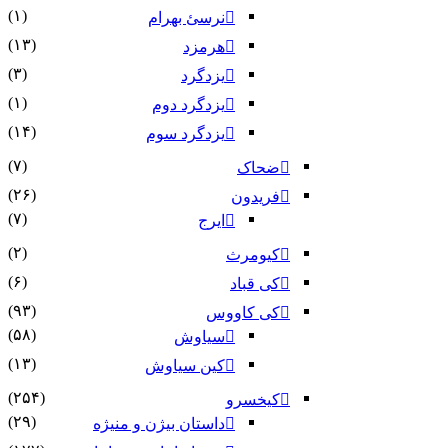
(۱)
نرسئ بهرام‏
(۱۳)
هرمزد
(۳)
یزدگرد
(۱)
یزدگرد دوم
(۱۴)
یزدگرد سوم
(۷)
ضحاک
(۲۶)
فریدون
(۷)
ایرج
(۲)
کیومرث
(۶)
کی قباد
(۹۳)
کی کاووس
(۵۸)
سیاوش
(۱۳)
کین سیاوش
(۲۵۴)
کیخسرو
(۲۹)
داستان بیژن و منیژه