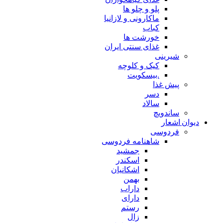
پلو و چلو ها
ماکارونی و لازانیا
کباب
خورشت ها
غذای سنتی ایران
شیرینی
کیک و کلوچه
.بیسکویت
پیش غذا
دسر
سالاد
ساندویچ
دیوان اشعار
فردوسی
شاهنامه فردوسی
جمشید
اسکندر
اشکانیان
بهمن
داراب
دارای
رستم
زال