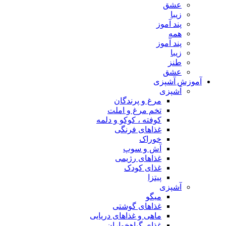
عشق
زیبا
پند آموز
همه
پند آموز
زیبا
طنز
عشق
آموزش آشپزی
آشپزی
مرغ و پرندگان
تخم مرغ و املت
کوفته ، کوکو و دلمه
غذاهای فرنگی
خوراک
آش و سوپ
غذاهای رژیمی
غذای کودک
پیتزا
آشپزی
میگو
غذاهای گوشتی
ماهی و غذاهای دریایی
غذای گیاهخواران