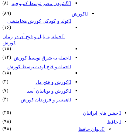
(۸)
گشودن مصر توسط کمبوجیه
(۸۹)
کورش
تولد و کودکی کورش هخامنشی
(۱۶)
حمله به بابل و فتح آن در زمان
کورش
(۱۸)
(۱۴)
حمله به شرق توسط کورش
حمله و فتح لودیه توسط کورش
(۱۸)
(۴)
کورش و فتح ماد
(۷)
کورش و یونانیان آسیا
(۴)
همسر و فرزندان کورش
(۴۵)
جشن های ایرانیان
(۹۸)
حافظ
(۹۸)
دیوان حافظ