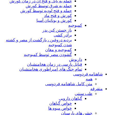
حمله به بابل و فتح آن در زمان کورش
حمله به شرق توسط کورش
حمله و فتح لودیه توسط کورش
کورش و فتح ماد
کورش و یونانیان آسیا
کمبوجیه
باز جستن کین پدر
برادر کشی
بردیه دروغین ، بازگشت از مصر و کشته
شدن کمبوجیه
کمبوجیه و مغان
گشودن مصر توسط کمبوجیه
داریوش
قبایل پارسی در زمان هخامنشیان
تمام جنگ های امپراطوری هخامنشیان
شاهنامه فردوسی
همه
متن کامل شاهنامه فردوسی
متفرقه
طب سنتی
گیاهان دارویی
خواص گیاهان
خواص میوه ها
جشن های پارسیان