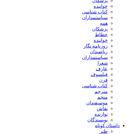
پزشکان
خواننده
کتاب شناسی
سیاستمداران
همه
پزشکان
خطاط
خواننده
روزنامه نگار
ریاضیدان
سیاستمداران
شعرا
عارف
فیلسوف
قرن
کتاب شناسی
مترجم
منجم
موسیقیدان
نقاش
نوازنده
نویسندگان
داستان کوتاه
طنز