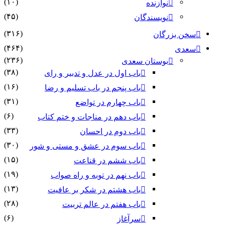
(۱۰)
نوازنده
(۴۵)
نویسندگان
(۳۱۶)
سخن بزرگان
(۴۶۴)
سعدی
(۲۳۶)
بوستان سعدی
(۳۸)
باب اول در عدل و تدبیر و رای
(۱۶)
باب پنجم در باب تسلیم و رضا
(۳۱)
باب چهارم در تواضع
(۶)
باب دهم در مناجات و ختم کتاب
(۳۳)
باب دوم در احسان
(۳۰)
باب سوم در عشق و مستی و شور
(۱۵)
باب ششم در قناعت
(۱۹)
باب نهم در توبه و راه صواب
(۱۳)
باب هشتم در شکر بر عافیت
(۲۸)
باب هفتم در عالم تربیت
(۶)
سرآغاز