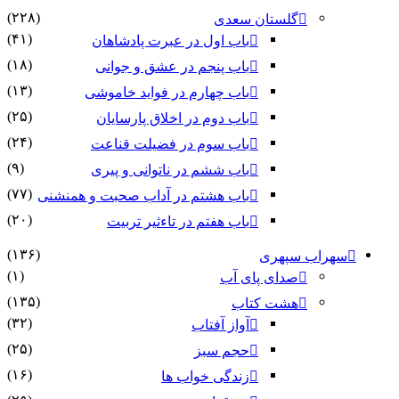
(۲۲۸)
گلستان سعدی
(۴۱)
باب اول در عبرت پادشاهان
(۱۸)
باب پنجم در عشق و جوانى
(۱۳)
باب چهارم در فواید خاموشى
(۲۵)
باب دوم در اخلاق پارسایان
(۲۴)
باب سوم در فضیلت قناعت
(۹)
باب ششم در ناتوانى و پیرى
(۷۷)
باب هشتم در آداب صحبت و همنشنى
(۲۰)
باب هفتم در تاءثیر تربیت
(۱۳۶)
سهراب سپهری
(۱)
صدای پای آب
(۱۳۵)
هشت کتاب
(۳۲)
آواز آفتاب
(۲۵)
حجم سبز
(۱۶)
زندگی خواب ها