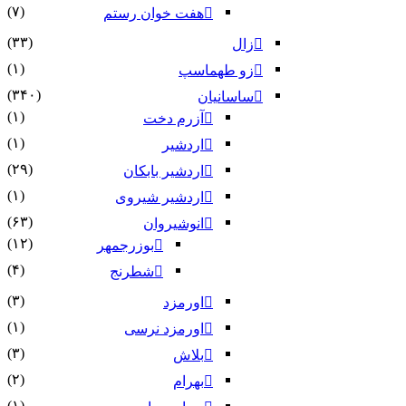
(۷)
هفت خوان رستم‏
(۳۳)
زال
(۱)
زو طهماسپ‏
(۳۴۰)
ساسانیان
(۱)
آزرم دخت
(۱)
اردشیر
(۲۹)
اردشیر بابکان
(۱)
اردشیر شیروی
(۶۳)
انوشیروان
(۱۲)
بوزرجمهر
(۴)
شطرنج
(۳)
اورمزد
(۱)
اورمزد نرسى‏
(۳)
بلاش
(۲)
بهرام
(۱)