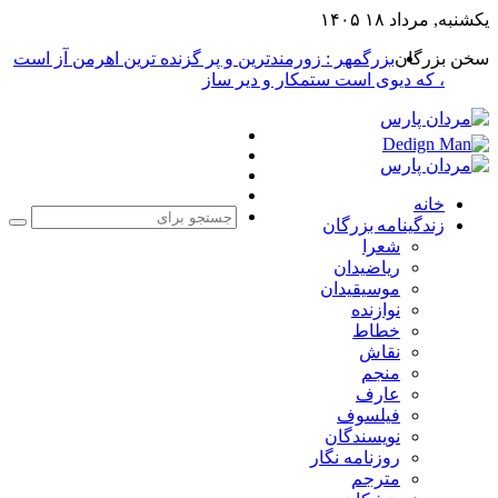
یکشنبه, مرداد ۱۸ ۱۴۰۵
سخن بزرگان
بزرگمهر : زورمندترین و پر گزنده ترین اهرمن آز است
، که دیوی است ستمکار و دیر ساز
فیس
X
بوک
یوتیوب
اینستاگرام
خانه
زندگینامه بزرگان
جست
شعرا
برا
ریاضیدان
موسیقیدان
نوازنده
خطاط
نقاش
منجم
عارف
فیلسوف
نویسندگان
روزنامه نگار
مترجم