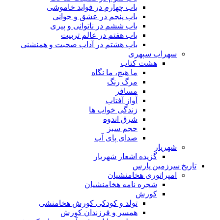
باب چهارم در فواید خاموشى
باب پنجم در عشق و جوانى
باب ششم در ناتوانى و پیرى
باب هفتم در عالم تربیت
باب هشتم در آداب صحبت و همنشنى
سهراب سپهری
هشت کتاب
ما هیچ، ما نگاه
مرگ رنگ
مسافر
آواز آفتاب
زندگی خواب ها
شرق اندوه
حجم سبز
صدای پای آب
شهریار
گزیده اشعار شهریار
تاریخ سرزمین پارس
امپراتوری هخامنشیان
شجره نامه هخامنشیان
کورش
تولد و کودکی کورش هخامنشی
همسر و فرزندان کورش