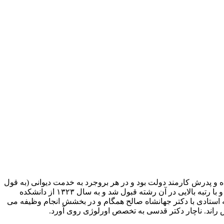
ون به انجام رسانیده و پدرش کارمند دولت بود و در هر بروجرد به خدمت دیوانی (به قول
قدیمیها) اشتال داشت. دکتر امیر موحدی در سال ۱۳۱۷(سالی که بنده تحصیلات ابتدایی را در قم شروع کردم) در کنکور پزشکی شرکت کرد و با رتبه بالایی در آن رشته قبول شد و به سال ۱۳۲۳ از دانشکده
 استادی با دکتر جهانشاه صالح همگام و در بخشش انجام وظیفه می
 راند. ناچار دکتر قدسی به تخصص اورلوژی روی آورد.