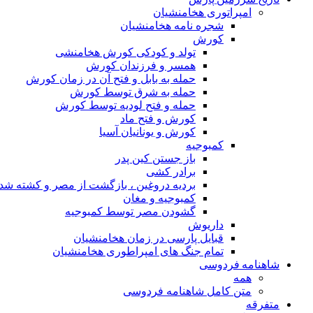
امپراتوری هخامنشیان
شجره نامه هخامنشیان
کورش
تولد و کودکی کورش هخامنشی
همسر و فرزندان کورش
حمله به بابل و فتح آن در زمان کورش
حمله به شرق توسط کورش
حمله و فتح لودیه توسط کورش
کورش و فتح ماد
کورش و یونانیان آسیا
کمبوجیه
باز جستن کین پدر
برادر کشی
بردیه دروغین ، بازگشت از مصر و کشته شد
کمبوجیه و مغان
گشودن مصر توسط کمبوجیه
داریوش
قبایل پارسی در زمان هخامنشیان
تمام جنگ های امپراطوری هخامنشیان
شاهنامه فردوسی
همه
متن کامل شاهنامه فردوسی
متفرقه