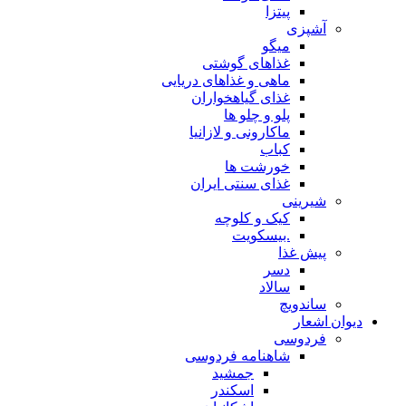
پیتزا
آشپزی
میگو
غذاهای گوشتی
ماهی و غذاهای دریایی
غذای گیاهخواران
پلو و چلو ها
ماکارونی و لازانیا
کباب
خورشت ها
غذای سنتی ایران
شیرینی
کیک و کلوچه
.بیسکویت
پیش غذا
دسر
سالاد
ساندویچ
دیوان اشعار
فردوسی
شاهنامه فردوسی
جمشید
اسکندر