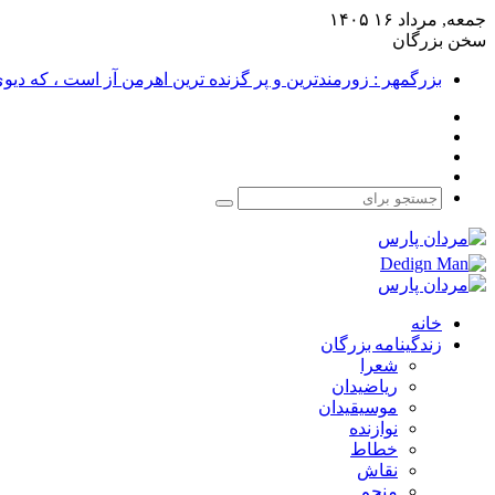
جمعه, مرداد ۱۶ ۱۴۰۵
سخن بزرگان
بزرگمهر : زورمندترین و پر گزنده ترین اهرمن آز است ، که دی
فیس
X
بوک
یوتیوب
اینستاگرام
جستجو
برای
خانه
زندگینامه بزرگان
شعرا
ریاضیدان
موسیقیدان
نوازنده
خطاط
نقاش
منجم