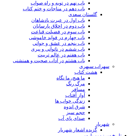
باب نهم در توبه و راه صواب
باب دهم در مناجات و ختم کتاب
گلستان سعدی
باب اول در عبرت پادشاهان
باب دوم در اخلاق پارسایان
باب سوم در فضیلت قناعت
باب چهارم در فواید خاموشى
باب پنجم در عشق و جوانى
باب ششم در ناتوانى و پیرى
باب هفتم در عالم تربیت
باب هشتم در آداب صحبت و همنشنى
سهراب سپهری
هشت کتاب
ما هیچ، ما نگاه
مرگ رنگ
مسافر
آواز آفتاب
زندگی خواب ها
شرق اندوه
حجم سبز
صدای پای آب
شهریار
گزیده اشعار شهریار
تاریخ سرزمین پارس