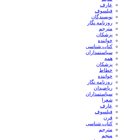
عارف
فیلسوف
نویسندگان
روزنامه نگار
مترجم
پزشکان
خواننده
کتاب شناسی
سیاستمداران
همه
پزشکان
خطاط
خواننده
روزنامه نگار
ریاضیدان
سیاستمداران
شعرا
عارف
فیلسوف
قرن
کتاب شناسی
مترجم
منجم