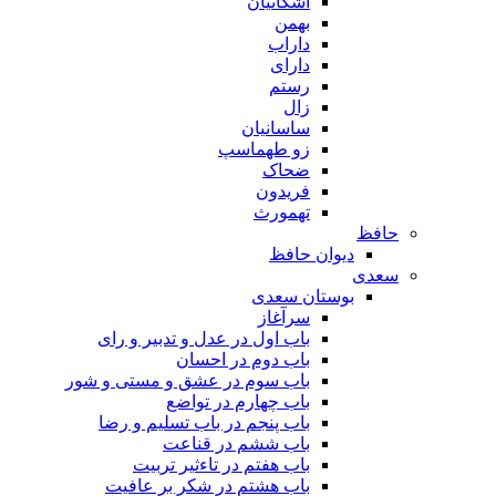
اشکانیان
بهمن
داراب
دارای
رستم
زال
ساسانیان
زو طهماسپ‏
ضحاک
فریدون
تهمورث
حافظ
دیوان حافظ
سعدی
بوستان سعدی
سرآغاز
باب اول در عدل و تدبیر و رای
باب دوم در احسان
باب سوم در عشق و مستی و شور
باب چهارم در تواضع
باب پنجم در باب تسلیم و رضا
باب ششم در قناعت
باب هفتم در تاءثیر تربیت
باب هشتم در شکر بر عافیت