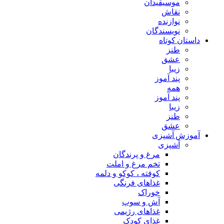
موسیقیدان
نقاش
نوازنده
نویسندگان
داستان کوتاه
طنز
عشق
زیبا
پند آموز
همه
پند آموز
زیبا
طنز
عشق
آموزش آشپزی
آشپزی
مرغ و پرندگان
تخم مرغ و املت
کوفته ، کوکو و دلمه
غذاهای فرنگی
خوراک
آش و سوپ
غذاهای رژیمی
غذای کودک