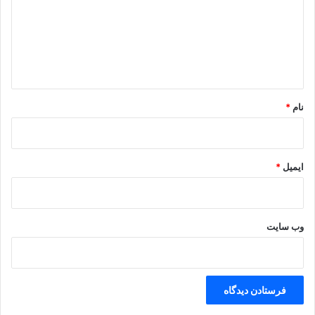
گ
ا
هم بحث شده است
ه
احمد بیشتار در زمینه مکانیک کار میکرد و کتاب
الحیل
او نمونه ای از
*
آن است، همچنین احمد وحسن تلاش کردند کتاب مقطع های
نام
*
مخروطی آپولونیوس را به زبان عربی ترجمه کنند ولی ناموفق بودند
پسران موسی امکان های مالی بسیاری در اختیار داشتند که
ایمیل
*
سخاوتمندانه از این امکانات را در راه ترویج دانش استفاده می
کردند. آنها هیئت هایی را به روم و یونان برای گرد آوری کتاب
میفرستادند و به مترجمان و پژوهشگران علمی کمک های فراوان می
کردند
وب‌ سایت
.