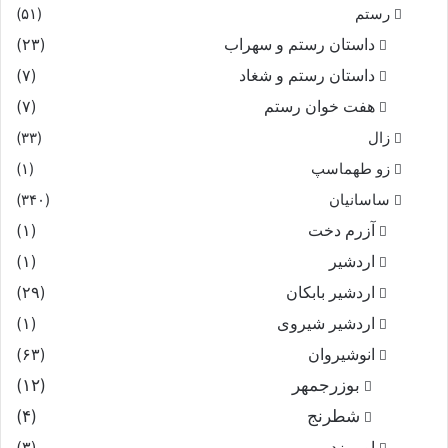
رستم
(۵۱)
داستان رستم و سهراب
(۲۳)
داستان رستم و شغاد
(۷)
هفت خوان رستم‏
(۷)
زال
(۳۳)
زو طهماسپ‏
(۱)
ساسانیان
(۳۴۰)
آزرم دخت
(۱)
اردشیر
(۱)
اردشیر بابکان
(۲۹)
اردشیر شیروی
(۱)
انوشیروان
(۶۳)
بوزرجمهر
(۱۲)
شطرنج
(۴)
اورمزد
(۳)