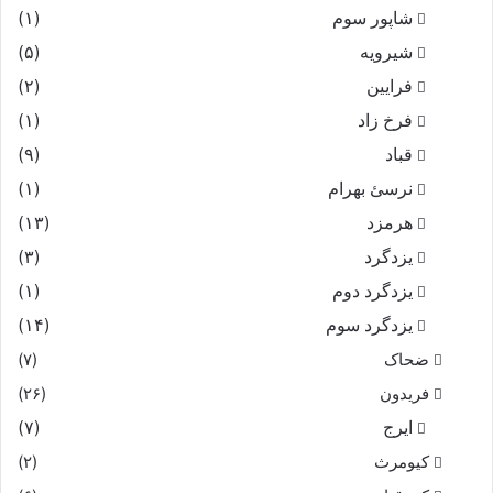
شاپور سوم‏
(۱)
شیرویه
(۵)
فرایین
(۲)
فرخ زاد
(۱)
قباد
(۹)
نرسئ بهرام‏
(۱)
هرمزد
(۱۳)
یزدگرد
(۳)
یزدگرد دوم
(۱)
یزدگرد سوم
(۱۴)
ضحاک
(۷)
فریدون
(۲۶)
ایرج
(۷)
کیومرث
(۲)