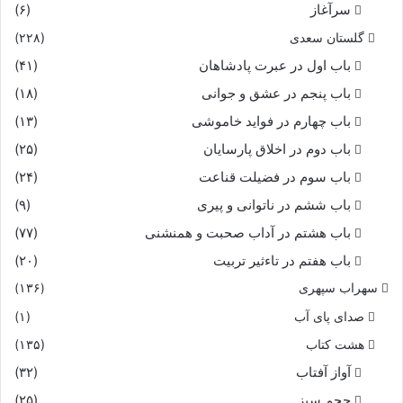
سرآغاز
(۶)
گلستان سعدی
(۲۲۸)
باب اول در عبرت پادشاهان
(۴۱)
باب پنجم در عشق و جوانى
(۱۸)
باب چهارم در فواید خاموشى
(۱۳)
باب دوم در اخلاق پارسایان
(۲۵)
باب سوم در فضیلت قناعت
(۲۴)
باب ششم در ناتوانى و پیرى
(۹)
باب هشتم در آداب صحبت و همنشنى
(۷۷)
باب هفتم در تاءثیر تربیت
(۲۰)
سهراب سپهری
(۱۳۶)
صدای پای آب
(۱)
هشت کتاب
(۱۳۵)
آواز آفتاب
(۳۲)
حجم سبز
(۲۵)