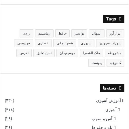
Tags
ادرار آور
اسهال
بواسیر
حافظ
رماتیسم
زردی
سهراب سپهری
سپهری
شعر نیمایی
عطاری
فردوسی
مشروطه
ملک الشعرا
موسیقیدان
نسخ تعلیق
نقرس
کمبوجیه
یبوست
دسته‌ها
آموزش آشپزی
(۴۳۰)
آشپزی
(۴۱۸)
آش و سوپ
(۲۹)
پلو و چلو ها
(۳۶)