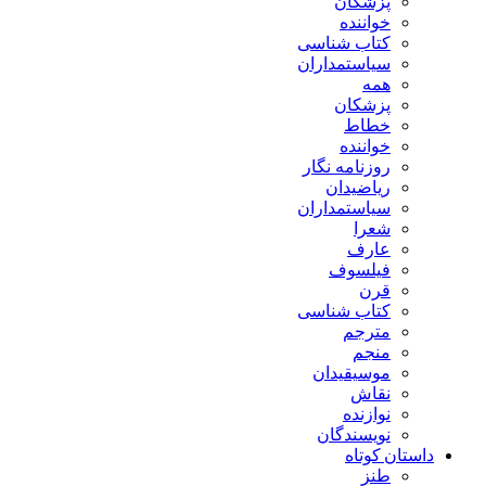
پزشکان
خواننده
کتاب شناسی
سیاستمداران
همه
پزشکان
خطاط
خواننده
روزنامه نگار
ریاضیدان
سیاستمداران
شعرا
عارف
فیلسوف
قرن
کتاب شناسی
مترجم
منجم
موسیقیدان
نقاش
نوازنده
نویسندگان
داستان کوتاه
طنز