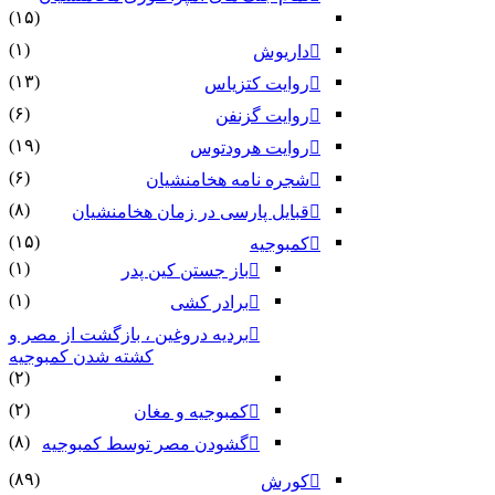
(۱۵)
(۱)
داریوش
(۱۳)
روایت کتزیاس
(۶)
روایت گزنفن
(۱۹)
روایت هرودتوس
(۶)
شجره نامه هخامنشیان
(۸)
قبایل پارسی در زمان هخامنشیان
(۱۵)
کمبوجیه
(۱)
باز جستن کین پدر
(۱)
برادر کشی
بردیه دروغین ، بازگشت از مصر و
کشته شدن کمبوجیه
(۲)
(۲)
کمبوجیه و مغان
(۸)
گشودن مصر توسط کمبوجیه
(۸۹)
کورش