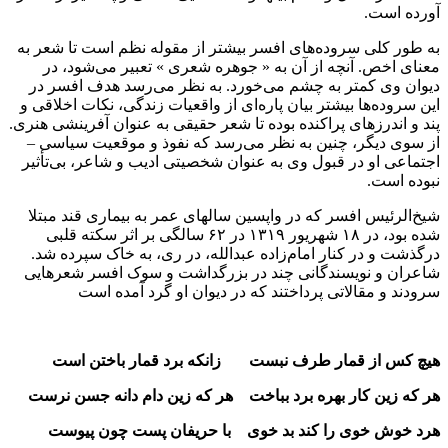
آورده‌ است‌.
به‌ طور کلى‌ سروده‌های‌ افسر بیشتر از مقوله نظم‌ است‌ تا شعر به‌
معنای‌ اخص‌. آنچه‌ از آن‌ به‌ « جوهره شعری‌ » تعبیر مى‌شود، در
دیوان‌ وی‌ کمتر به‌ چشم‌ مى‌خورد. به‌ نظر مى‌رسد هدف‌ افسر در
این‌ سروده‌ها بیشتر بیان‌ پاره‌ای‌ از واقعیات‌ زندگى‌، نکات‌ اخلاقى‌ و
پند و اندرزهای‌ پراکنده‌ بوده‌ تا شعر حقیقى‌ به‌ عنوان‌ آفرینشى‌ هنری‌.
از سوی‌ دیگر، چنین‌ به‌ نظر مى‌رسد که‌ نفوذ و موقعیت‌ سیاسى‌ –
اجتماعى‌ او در قبول‌ وی‌ به‌ عنوان‌ شخصیتى‌ ادیب‌ و شاعر، بى‌تأثیر
نبوده‌ است‌.
شیخ‌الرئیس‌ افسر که‌ در واپسین‌ سالهای‌ عمر به‌ بیماری‌ قند مبتلا
شده‌ بود، در ۱۸ شهریور ۱۳۱۹ در ۶۲ سالگى‌ بر اثر سکته قلبى‌
درگذشت‌ و در کنار امام‌زاده‌ عبدالله‌، در ری‌، به‌ خاک‌ سپرده‌ شد.
شاعران‌ و نویسندگانى‌ چند در بزرگداشت‌ و سوک‌ افسر شعرهایى‌
سرودند و مقالاتى‌ پرداختند که‌ در دیوان‌ او گرد آمده‌ است
هیچ کس از قمار طرف نبست زانکه برد قمار باختن است
هر که زین کار بهره برد بباخت هر که زین دام دانه جسن نرست
هرد خوش خوی را کند بد خوی با حریفان پست چون پیوست