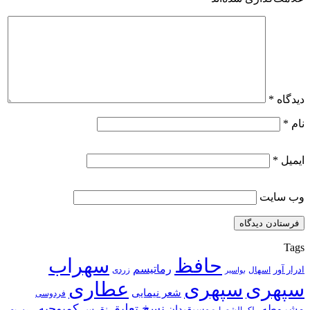
دیدگاه
*
نام
*
ایمیل
*
وب‌ سایت
Tags
حافظ
سهراب
رماتیسم
ادرار آور
اسهال
زردی
بواسیر
سپهری
سپهری
عطاری
شعر نیمایی
فردوسی
نسخ تعلیق
کمبوجیه
مشروطه
موسیقیدان
نقرس
یبوست
ملک الشعرا