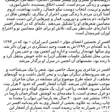
میهنى‌ و زندگى‌ مردم‌ است‌. کسب‌ اخلاق‌ پسندیده‌، دانش‌آموزی‌،
تعلیم‌ و تربیت‌، انتخاب‌ دوست‌ نیکو خصال‌، رعایت‌ بهداشت‌، لزوم‌
آشنا کردن‌ مردم‌ با زندگى‌ نوین‌، احتراز از بیکاری‌، نکوهش‌ نفاق‌ در
خانواده‌، ذم‌ بددهنى‌ و دورویى‌، قمار و چیزهایى‌ از این‌ دست‌ عمده‌
مضامین‌ شعرهای‌ او را تشکیل‌ مى‌دهند . نکته‌ای‌ که‌ در اشعار افسر
تا اندازه‌ای‌ جلب‌نظر مى‌کند، تلاش‌ او برای‌ خلق‌ مضامین‌ نو و اختراع‌
اوزان‌ غیرمبتذل‌ است‌
افسر از نخستین‌ اعضای‌ مؤثر « انجمن‌ ادبى‌ ایران‌ » بود که‌ در ۱۲۹۴
یا به‌ گفته‌ای‌ در ۱۲۹۹ش‌ به‌ همت‌ وحید دستگردی‌ در تهران‌ دائر شد.
وی‌ سالها عهده‌دار ریاست‌ و اداره این‌ انجمن‌ بود، و حتى‌ پس‌ از
مدتى‌ محل‌ تشکیل‌ جلسات‌ هفتگى‌ آن‌را به‌ خانه خویش‌ منتقل‌ کرد و
تا زنده‌ بود، نشستهای‌ آن‌ انجمن‌ در منزل‌ او برگذار مى‌شد
افسر در شاعری‌ پیرو سبک‌ خاصى‌ نبود. شعر را نیک‌ مى‌شناخت‌ و
در نقد سروده‌های‌ دیگران‌ مهارت‌ و تبحر کامل‌ داشت‌ و به‌ گونه‌های‌
مختلف‌، از جمله‌ طرح‌ موضوع‌ برای‌ مسابقه‌ در میان‌ شاعران‌
موجب‌ تشویق‌ آنان‌ مى‌شد. کلیات‌ اشعار افسر که‌ حدود ۴ هزار بیت‌
شامل‌ سرود، قطعه‌، رباعى‌، غزل‌، یک‌ مثنوی‌ کوتاه‌ و دو تضمین‌ از
دو غزل‌ سعدی‌ است‌، با مقدمه‌ای‌ به‌ کوشش‌ عبدالرحمان‌ پارسا در
۱۳۲۱‌ منتشر شد. حدود ۴۰ سال‌ بعد پارسا این‌ دیوان‌ را مجدداً به‌
چاپ‌ رساند. به‌ علاوه‌، بخشى‌ از اشعار وی‌ به‌ نام‌ پندنامه افسر در
۱۳۱۲‌ در شیراز به‌ چاپ‌ رسیده‌ است‌. البته‌ بسیاری‌ از اشعار این‌