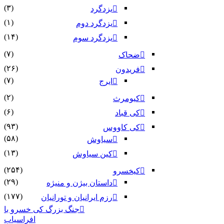
(۳)
یزدگرد
(۱)
یزدگرد دوم
(۱۴)
یزدگرد سوم
(۷)
ضحاک
(۲۶)
فریدون
(۷)
ایرج
(۲)
کیومرث
(۶)
کی قباد
(۹۳)
کی کاووس
(۵۸)
سیاوش
(۱۳)
کین سیاوش
(۲۵۴)
کیخسرو
(۲۹)
داستان بیژن و منیژه
(۱۷۷)
رزم ایرانیان و تورانیان
جنگ بزرگ کی خسرو با
افراسیاب