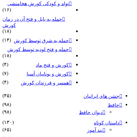
تولد و کودکی کورش هخامنشی
(۱۶)
حمله به بابل و فتح آن در زمان
کورش
(۱۸)
(۱۴)
حمله به شرق توسط کورش
حمله و فتح لودیه توسط کورش
(۱۸)
(۴)
کورش و فتح ماد
(۷)
کورش و یونانیان آسیا
(۴)
همسر و فرزندان کورش
(۴۵)
جشن های ایرانیان
(۹۸)
حافظ
(۹۸)
دیوان حافظ
(۱۳۰)
داستان کوتاه
(۶۵)
پند آموز