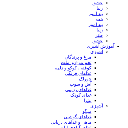
عشق
زیبا
پند آموز
همه
پند آموز
زیبا
طنز
عشق
آموزش آشپزی
آشپزی
مرغ و پرندگان
تخم مرغ و املت
کوفته ، کوکو و دلمه
غذاهای فرنگی
خوراک
آش و سوپ
غذاهای رژیمی
غذای کودک
پیتزا
آشپزی
میگو
غذاهای گوشتی
ماهی و غذاهای دریایی
غذای گیاهخواران