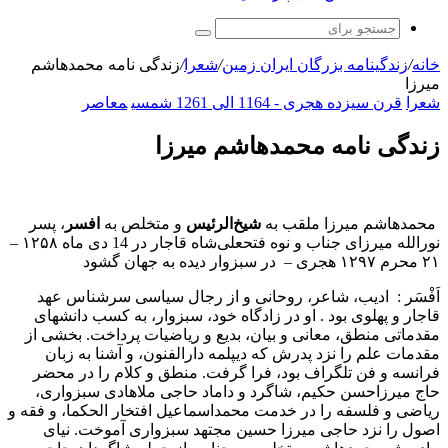
جستجو
برای
خانه
/
زندگینامه بزرگان ایران زمین
/
شعرا
/
زندگی نامه محمدهاشم‌
میرزا
شعرا
قرن سیزده هجری - 1164 الی 1261 شمسی
معاصر
زندگی نامه محمدهاشم‌ میرزا
محمدهاشم‌ میرزا ملقب‌ به‌
شیخ‌الرئیس‌
و متخلص‌ به‌
افسر
، پسر
نورالله‌ میرزای‌ جناب‌ و نوه فتحعلى‌شاه‌ قاجار در 14 دی ماه ۱۲۵۸ –
۲۱ محرم ۱۲۹۷ هجری – در سبزوار دیده به جهان گشود
اَفْسَر : ادیب‌، شاعر، روحانى‌ و از رجال‌ سیاسى‌ سرشناس‌ عهد
قاجار و پهلوی بود ‌. او در زادگاه‌ خود، سبزوار، به‌ کسب‌ دانشهای‌
مقدماتى‌ منطق‌، معانى‌ و بیان‌، بدیع‌ و ریاضیات‌ پرداخت‌. بخشى‌ از
مقدمات‌ علم‌ را نزد پدرش‌ که‌ دیپلمه دارالفنون‌، و آشنا به‌ زبان‌
فرانسه‌ و فن‌ تلگراف‌ بود، فرا گرفت‌. منطق‌ و کلام‌ را در محضر
حاج‌ میرزاحسن‌ حکیم‌، شاگرد و داماد حاجى‌ ملاهادی‌ سبزواری‌،
ریاضى‌ و فلسفه‌ را در خدمت‌ محمداسماعیل‌ افتخار الحکما، و فقه‌ و
اصول‌ را نزد حاجى‌ میرزا حسین‌ مجتهد سبزواری‌ آموخت‌. نیای‌