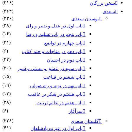
(۳۱۶)
سخن بزرگان
(۴۶۴)
سعدی
(۲۳۶)
بوستان سعدی
(۳۸)
باب اول در عدل و تدبیر و رای
(۱۶)
باب پنجم در باب تسلیم و رضا
(۳۱)
باب چهارم در تواضع
(۶)
باب دهم در مناجات و ختم کتاب
(۳۳)
باب دوم در احسان
(۳۰)
باب سوم در عشق و مستی و شور
(۱۵)
باب ششم در قناعت
(۱۹)
باب نهم در توبه و راه صواب
(۱۳)
باب هشتم در شکر بر عافیت
(۲۸)
باب هفتم در عالم تربیت
(۶)
سرآغاز
(۲۲۸)
گلستان سعدی
(۴۱)
باب اول در عبرت پادشاهان