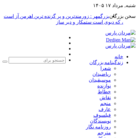
شنبه, مرداد ۱۷ ۱۴۰۵
سخن بزرگان
بزرگمهر : زورمندترین و پر گزنده ترین اهرمن آز است
، که دیوی است ستمکار و دیر ساز
فیس
X
بوک
یوتیوب
اینستاگرام
خانه
زندگینامه بزرگان
جست
شعرا
برا
ریاضیدان
موسیقیدان
نوازنده
خطاط
نقاش
منجم
عارف
فیلسوف
نویسندگان
روزنامه نگار
مترجم