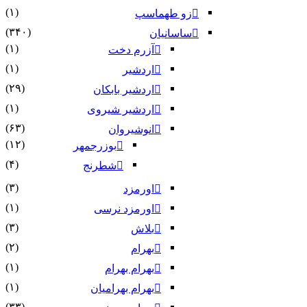
(۱)
زو طهماسپ‏
(۳۴۰)
ساسانیان
(۱)
آزرم دخت
(۱)
اردشیر
(۲۹)
اردشیر بابکان
(۱)
اردشیر شیروی
(۶۳)
انوشیروان
(۱۲)
بوزرجمهر
(۴)
شطرنج
(۳)
اورمزد
(۱)
اورمزد نرسى‏
(۳)
بلاش
(۲)
بهرام
(۱)
بهرام بهرام
(۱)
بهرام بهرامیان‏
(۳۳)