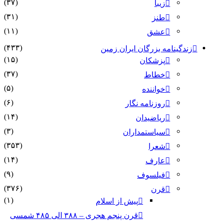
(۳۷)
زیبا
(۳۱)
طنز
(۱۱)
عشق
(۴۳۳)
زندگینامه بزرگان ایران زمین
(۱۵)
پزشکان
(۳۷)
خطاط
(۵)
خواننده
(۶)
روزنامه نگار
(۱۴)
ریاضیدان
(۳)
سیاستمداران
(۳۵۳)
شعرا
(۱۴)
عارف
(۹)
فیلسوف
(۳۷۶)
قرن
(۱)
پیش از اسلام
قرن پنجم هجری – ۳۸۸ الی ۴۸۵ شمسی