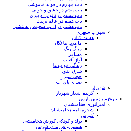
باب چهارم در فواید خاموشى
باب پنجم در عشق و جوانى
باب ششم در ناتوانى و پیرى
باب هفتم در عالم تربیت
باب هشتم در آداب صحبت و همنشنى
سهراب سپهری
هشت کتاب
ما هیچ، ما نگاه
مرگ رنگ
مسافر
آواز آفتاب
زندگی خواب ها
شرق اندوه
حجم سبز
صدای پای آب
شهریار
گزیده اشعار شهریار
تاریخ سرزمین پارس
امپراتوری هخامنشیان
شجره نامه هخامنشیان
کورش
تولد و کودکی کورش هخامنشی
همسر و فرزندان کورش