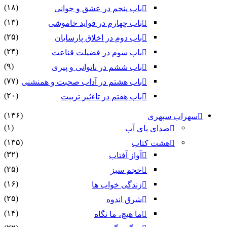
(۱۸)
باب پنجم در عشق و جوانى
(۱۳)
باب چهارم در فواید خاموشى
(۲۵)
باب دوم در اخلاق پارسایان
(۲۴)
باب سوم در فضیلت قناعت
(۹)
باب ششم در ناتوانى و پیرى
(۷۷)
باب هشتم در آداب صحبت و همنشنى
(۲۰)
باب هفتم در تاءثیر تربیت
(۱۳۶)
سهراب سپهری
(۱)
صدای پای آب
(۱۳۵)
هشت کتاب
(۳۲)
آواز آفتاب
(۲۵)
حجم سبز
(۱۶)
زندگی خواب ها
(۲۵)
شرق اندوه
(۱۴)
ما هیچ، ما نگاه