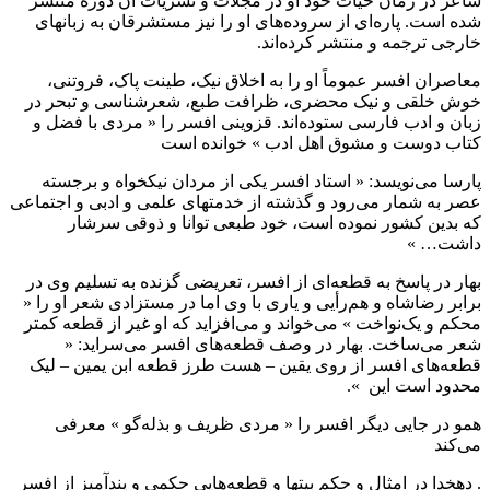
شاعر در زمان‌ حیات‌ خود او در مجلات‌ و نشریات‌ آن‌ دوره‌ منتشر
شده‌ است‌. پاره‌ای‌ از سروده‌های‌ او را نیز مستشرقان‌ به‌ زبانهای‌
خارجى‌ ترجمه‌ و منتشر کرده‌اند.
معاصران‌ افسر عموماً او را به‌ اخلاق‌ نیک‌، طینت‌ پاک‌، فروتنى‌،
خوش‌ خلقى‌ و نیک‌ محضری‌، ظرافت‌ طبع‌، شعرشناسى‌ و تبحر در
زبان‌ و ادب‌ فارسى‌ ستوده‌اند. قزوینى‌ افسر را « مردی‌ با فضل‌ و
کتاب‌ دوست‌ و مشوق‌ اهل‌ ادب‌ » خوانده‌ است‌
پارسا مى‌نویسد: « استاد افسر یکى‌ از مردان‌ نیکخواه‌ و برجسته
عصر به‌ شمار مى‌رود و گذشته‌ از خدمتهای‌ علمى‌ و ادبى‌ و اجتماعى‌
که‌ بدین‌ کشور نموده‌ است‌، خود طبعى‌ توانا و ذوقى‌ سرشار
داشت‌… »
بهار در پاسخ‌ به‌ قطعه‌ای‌ از افسر، تعریضى‌ گزنده‌ به‌ تسلیم‌ وی‌ در
برابر رضاشاه‌ و هم‌رأیى‌ و یاری‌ با وی‌ اما در مستزادی‌ شعر او را «
محکم‌ و یک‌نواخت‌ » مى‌خواند و مى‌افزاید که‌ او غیر از قطعه‌ کمتر
شعر مى‌ساخت‌. بهار در وصف‌ قطعه‌های‌ افسر مى‌سراید: «
قطعه‌های‌ افسر از روی‌ یقین‌ – هست‌ طرز قطعه ابن‌ یمین‌ – لیک‌
محدود است‌ این‌ ».
همو در جایى‌ دیگر افسر را « مردی‌ ظریف‌ و بذله‌گو » معرفى‌
مى‌کند
. دهخدا در امثال‌ و حکم‌ بیتها و قطعه‌هایى‌ حکمى‌ و پندآمیز از افسر