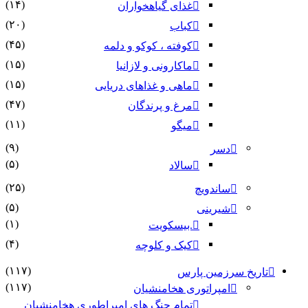
(۱۴)
غذای گیاهخواران
(۲۰)
کباب
(۴۵)
کوفته ، کوکو و دلمه
(۱۵)
ماکارونی و لازانیا
(۱۵)
ماهی و غذاهای دریایی
(۴۷)
مرغ و پرندگان
(۱۱)
میگو
(۹)
دسر
(۵)
سالاد
(۲۵)
ساندویچ
(۵)
شیرینی
(۱)
.بیسکویت
(۴)
کیک و کلوچه
(۱۱۷)
تاریخ سرزمین پارس
(۱۱۷)
امپراتوری هخامنشیان
تمام جنگ های امپراطوری هخامنشیان