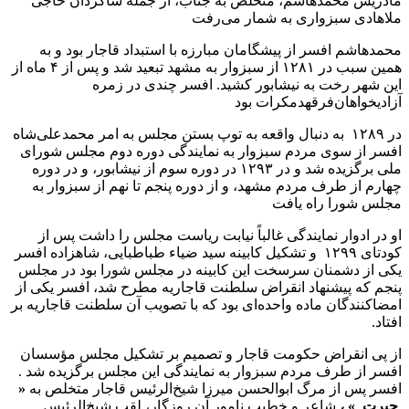
مادریش‌ محمدهاشم‌، متخلص‌ به‌ جناب‌، از جمله‌ شاگردان‌ حاجى‌
ملاهادی‌ سبزواری‌ به‌ شمار مى‌رفت‌
محمدهاشم‌ افسر از پیشگامان‌ مبارزه‌ با استبداد قاجار بود و به‌
همین‌ سبب‌ در ۱۲۸۱ از سبزوار به‌ مشهد تبعید شد و پس‌ از ۴ ماه‌ از
این‌ شهر رخت‌ به‌ نیشابور کشید. افسر چندی‌ در زمره
آزادیخواهان‌فرقهدمکرات‌ بود
در ۱۲۸۹ به‌ دنبال‌ واقعه به‌ توپ‌ بستن‌ مجلس‌ به‌ امر محمدعلى‌شاه‌
افسر از سوی‌ مردم‌ سبزوار به‌ نمایندگى‌ دوره دوم‌ مجلس‌ شورای‌
ملى‌ برگزیده‌ شد و در ۱۲۹۳ در دوره سوم‌ از نیشابور، و در دوره
چهارم‌ از طرف‌ مردم‌ مشهد، و از دوره پنجم‌ تا نهم‌ از سبزوار به‌
مجلس‌ شورا راه‌ یافت‌
او در ادوار نمایندگى‌ غالباً نیابت‌ ریاست‌ مجلس‌ را داشت‌ پس‌ از
کودتای‌ ۱۲۹۹ ‌ و تشکیل‌ کابینه سید ضیاء طباطبایى‌، شاهزاده‌ افسر
یکى‌ از دشمنان‌ سرسخت‌ این‌ کابینه‌ در مجلس‌ شورا بود در مجلس‌
پنجم‌ که‌ پیشنهاد انقراض‌ سلطنت‌ قاجاریه‌ مطرح‌ شد، افسر یکى‌ از
امضاکنندگان‌ ماده واحده‌ای‌ بود که‌ با تصویب‌ آن‌ سلطنت‌ قاجاریه‌ بر
افتاد.
از پى‌ انقراض‌ حکومت‌ قاجار و تصمیم‌ بر تشکیل‌ مجلس‌ مؤسسان‌
افسر از طرف‌ مردم‌ سبزوار به‌ نمایندگى‌ این‌ مجلس‌ برگزیده‌ شد .
افسر پس‌ از مرگ‌ ابوالحسن‌ میرزا شیخ‌الرئیس‌ قاجار متخلص‌ به‌
«
حیرت‌ » ،
شاعر و خطیب‌ نامور آن‌ روزگار، لقب‌ شیخ‌الرئیس‌