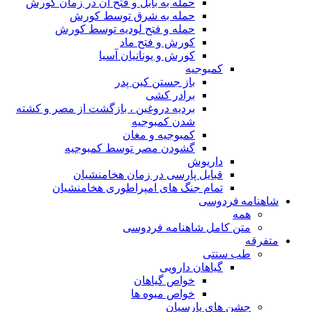
حمله به بابل و فتح آن در زمان کورش
حمله به شرق توسط کورش
حمله و فتح لودیه توسط کورش
کورش و فتح ماد
کورش و یونانیان آسیا
کمبوجیه
باز جستن کین پدر
برادر کشی
بردیه دروغین ، بازگشت از مصر و کشته
شدن کمبوجیه
کمبوجیه و مغان
گشودن مصر توسط کمبوجیه
داریوش
قبایل پارسی در زمان هخامنشیان
تمام جنگ های امپراطوری هخامنشیان
شاهنامه فردوسی
همه
متن کامل شاهنامه فردوسی
متفرقه
طب سنتی
گیاهان دارویی
خواص گیاهان
خواص میوه ها
جشن های پارسیان