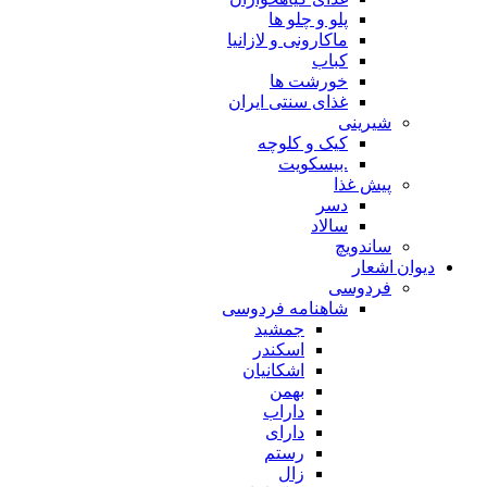
پلو و چلو ها
ماکارونی و لازانیا
کباب
خورشت ها
غذای سنتی ایران
شیرینی
کیک و کلوچه
.بیسکویت
پیش غذا
دسر
سالاد
ساندویچ
دیوان اشعار
فردوسی
شاهنامه فردوسی
جمشید
اسکندر
اشکانیان
بهمن
داراب
دارای
رستم
زال