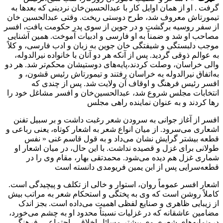
گرفت‌ . او از همان‌ اوایل‌ کار با عبدالحسین‌خان‌ نردینى‌ که‌ بعدها به‌
تیمورتاش‌ معروف‌ شد، طرح‌ دوستى‌ ریخت‌. وقتى‌ عبدالحسین‌ خان‌
از سفر روسیه‌ برگشت‌ و در جوین‌ از سوی‌ پدر حکومت‌ یافت‌، افسر
مصاحب‌ او شد و ضمناً به‌ او فارسى‌ و ادبیات‌ آموخت‌. همین‌ آشنایى‌
موجب‌ دلبستگى‌ و شیفتگى‌ خان‌ جوین‌ به‌ زبان‌ و ادب‌ فارسى‌، و کلاً
به‌ عوالم‌ ذوقى‌ گردید. پس‌ از آنکه‌ هر دو آنان‌ با خانواده نیرالدوله‌،
والى‌ خراسان‌، وصلت‌ کردند،پایه‌های‌ دوستیشان‌ محکم‌تر شد. هر دو
به‌اتفاق‌ نیرالدوله‌ به‌ خراسان‌ رفتند و تیمورتاش‌ رئیس‌ قشون‌، و
افسر رئیس‌ فرهنگ‌ و اوقاف‌ آن‌ ولایت‌ شد. پس‌ از چندی‌ که‌
انتخابات‌ مجلس‌ شروع‌ شد، عبدالحسین‌خان‌ و افسر مشاغل‌ خود را
رها کردند و به‌ عنوان‌ نماینده‌ راهى‌ مجلس‌
افسر از آغاز جوانى‌ به‌ سرودن‌ شعر رغبت‌ داشت‌ و بر سبیل‌ تفنن‌
اشعاری‌ مى‌سرود. از میان‌ انواع‌ شعر به‌ اشعار کوتاه‌، یعنى‌ رباعى‌ و
قطعه‌ بیشتر گرایش‌ نشان‌ مى‌داد و به‌ قول‌ قاسم‌ غنى‌ « نفس‌
طولانى‌ برای‌ غزل‌ و قصیده‌ نداشت‌. با این‌ حال‌، در میان‌ اشعار او
شماری‌ غزل‌ هم‌ دیده‌ مى‌شود. محمدتقى‌ بهار، مقام‌ وی‌ را در
قطعه‌سرایى‌ پس‌ از ابن‌ یمین‌ فریومدی‌ دانسته‌ است‌
اشعار افسر عموماً روان‌، استوار و خالى‌ از تکلف‌ و پیچیدگى‌ است‌.
کاملاً روشن‌ است‌ که‌ وی‌ به‌ پختگى‌ و استحکام‌ شعر به‌ مراتب‌ بیش‌
از زیبایى‌ ظاهری‌ و صنایع‌ لفظى‌ اهمیت‌ مى‌داده‌ است‌. بجز اندک‌
مضامین‌ عاشقانه‌ که‌ در غزلیات‌ نسبتاً محدود او به‌ چشم‌ مى‌خورد،
درونمایه‌های‌ شعری‌ وی‌ بیشتر مسائل‌ اخلاقى‌، اجتماعى‌، فرهنگى‌،