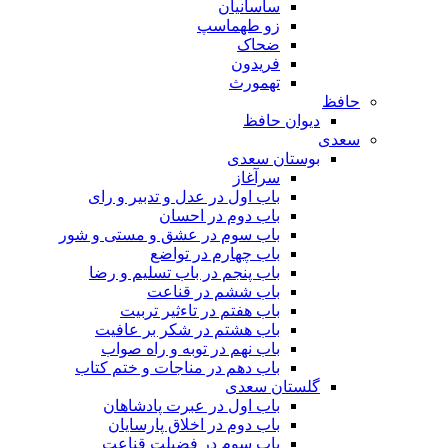
ساسانیان
زو طهماسپ‏
ضحاک
فریدون
تهمورث
حافظ
دیوان حافظ
سعدی
بوستان سعدی
سرآغاز
باب اول در عدل و تدبیر و رای
باب دوم در احسان
باب سوم در عشق و مستی و شور
باب چهارم در تواضع
باب پنجم در باب تسلیم و رضا
باب ششم در قناعت
باب هفتم در تاءثیر تربیت
باب هشتم در شکر بر عافیت
باب نهم در توبه و راه صواب
باب دهم در مناجات و ختم کتاب
گلستان سعدی
باب اول در عبرت پادشاهان
باب دوم در اخلاق پارسایان
باب سوم در فضیلت قناعت