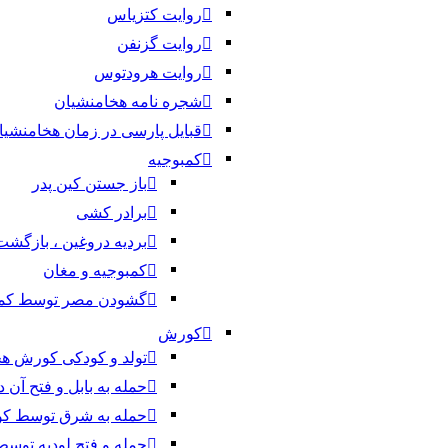
روایت کتزیاس
روایت گزنفن
روایت هرودتوس
شجره نامه هخامنشیان
قبایل پارسی در زمان هخامنشیا
کمبوجیه
باز جستن کین پدر
برادر کشی
بردیه دروغین ، بازگش
کمبوجیه و مغان
گشودن مصر توسط کمب
کورش
تولد و کودکی کورش ه
حمله به بابل و فتح آن
حمله به شرق توسط ک
حمله و فتح لودیه توس