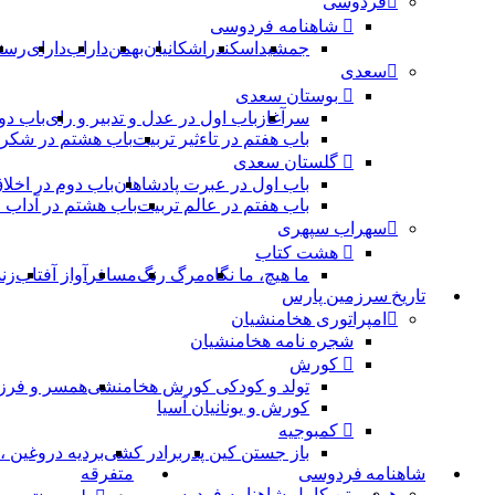
فردوسی
شاهنامه فردوسی
جمشید
اسکندر
اشکانیان
بهمن
داراب
دارای
رست
سعدی
بوستان سعدی
سرآغاز
باب اول در عدل و تدبیر و رای
باب دو
باب هفتم در تاءثیر تربیت
باب هشتم در شکر 
گلستان سعدی
باب اول در عبرت پادشاهان
باب دوم در اخلا
باب هفتم در عالم تربیت
باب هشتم در آداب
سهراب سپهری
هشت کتاب
ما هیچ، ما نگاه
مرگ رنگ
مسافر
آواز آفتاب
زن
تاریخ سرزمین پارس
امپراتوری هخامنشیان
شجره نامه هخامنشیان
کورش
تولد و کودکی کورش هخامنشی
همسر و فرز
کورش و یونانیان آسیا
کمبوجیه
باز جستن کین پدر
برادر کشی
بردیه دروغین 
شاهنامه فردوسی
متفرقه
همه
متن کامل شاهنامه فردوسی