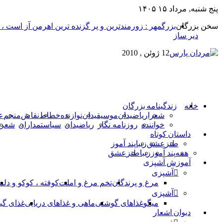
پنج شنبه, مرداد ۱۵ ۱۴۰۵
سخن بزرگان
بزرگمهر : زورمندترین و پر گزنده ترین اهرمن آز است ،
دیر ساز
12 ژوئن , 2010
خانه
زندگینامه بزرگان
شعرا
ریاضیدان
موسیقیدان
نوازنده
خطاط
نقاش
منجم
ع
خواننده
روزنامه نگار
ریاضیدان
سیاستمداران
شعرا
داستان کوتاه
طنز
عشق
زیبا
پند آموز
همه
پند آموز
زیبا
طنز
عشق
آموزش آشپزی
آشپزی
مرغ و پرندگان
تخم مرغ و املت
کوفته ، کوکو و دلم
آشپزی
میگو
غذاهای گوشتی
ماهی و غذاهای دریایی
غذای گی
دیوان اشعار