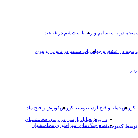
 پنجم در باب تسلیم و رضا
باب ششم در قناعت
 پنجم در عشق و جوانى
باب ششم در ناتوانى و پیرى
یار
ط کورش
حمله و فتح لودیه توسط کورش
کورش و فتح ماد
داریوش
قبایل پارسی در زمان هخامنشیان
تمام جنگ های امپراطوری هخامنشیان
وسط کمبوجیه