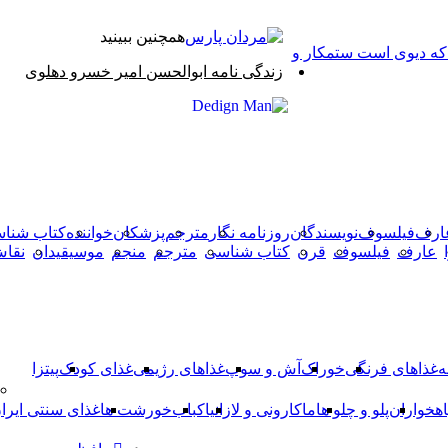
همچنین ببینید
 که دیوی است ستمکار و
بستن
زندگی نامه ابوالحسن امیر خسرو دهلوی
X
وایبر
فیس
دکمه
واتس
تلگرام
آپ
بوک
بازگشت
به
بالا
ارف
فیلسوف
نویسندگان
روزنامه نگار
مترجم
پزشکان
خواننده
کتاب شنا
عارف
فیلسوف
قرن
کتاب شناسی
مترجم
منجم
موسیقیدان
نقا
ه
غذاهای فرنگی
خوراک
آش و سوپ
غذاهای رژیمی
غذای کودک
پیتزا
اهخواران
پلو و چلو ها
ماکارونی و لازانیا
کباب
خورشت ها
غذای سنتی ایرا