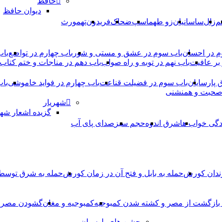
حافظ
دیوان حافظ
م
زال
ساسانیان
زو طهماسپ‏
ضحاک
فریدون
تهمورث
م در احسان
باب سوم در عشق و مستی و شور
باب چهارم در تواضع
باب
بر عافیت
باب نهم در توبه و راه صواب
باب دهم در مناجات و ختم کتاب
ق پارسایان
باب سوم در فضیلت قناعت
باب چهارم در فواید خاموشى
باب
 صحبت و همنشنى
شهریار
گزیده اشعار شهر
دگی خواب ها
شرق اندوه
حجم سبز
صدای پای آب
ندان کورش
حمله به بابل و فتح آن در زمان کورش
حمله به شرق توس
، بازگشت از مصر و کشته شدن کمبوجیه
کمبوجیه و مغان
گشودن مصر ت
جشن های پارسیان