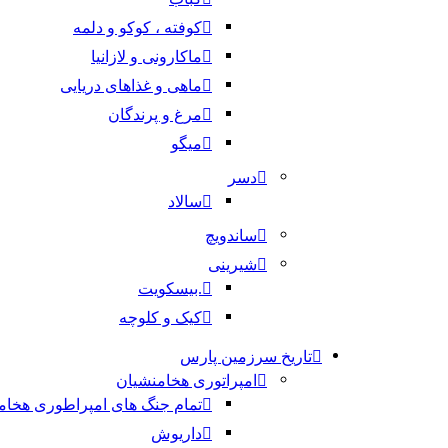
کوفته ، کوکو و دلمه
ماکارونی و لازانیا
ماهی و غذاهای دریایی
مرغ و پرندگان
میگو
دسر
سالاد
ساندویچ
شیرینی
.بیسکویت
کیک و کلوچه
تاریخ سرزمین پارس
امپراتوری هخامنشیان
تمام جنگ های امپراطوری هخام
داریوش