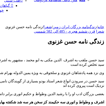
طب سنتی
گیاهان
خو
خانه
/
زندگینامه بزرگان ایران زمین
/
شعرا
/
زندگی نامه حسن غزنوی
شعرا
قرن ششم هجری - 485 الی 582 شمسی
زندگی نامه حسن غزنوی
سید حسن ملقب به اشرف الدین مکنی به ابو محمد ، مشهور به اشرف
سید تخلص کرده است
وی نزد همه پادشاهان غزنوی و سلجوقی به ویژه یمین الدوله بهرام 
سید حسن در سرودن انواع شعر استاد بودو بسیاری از گویندگان نامی چ
نزدیک است پیروی کرده اند
بعضی بزرگان ادب او را با رشید الدین وطواط و حکیم انوری برابر دانس
اشرف و وطواط و انوری سه حکیمند کز سخن هر سه شد شکفته بهار