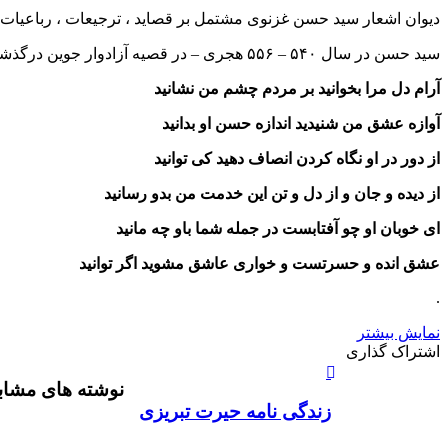
دیوان اشعار سید حسن غزنوی مشتمل بر قصاید ، ترجیعات ، رباعیات 
سید حسن در سال ۵۴۰ – ۵۵۶ هجری – در قصیه آزادوار جوین درگذشت و آرامگاهش در آنجا باقیست
آرام دل مرا بخوانید بر مردم چشم من نشانید
آوازه عشق من شنیدید اندازه حسن او بدانید
از دور در او نگاه کردن انصاف دهید کی توانید
از دیده و جان و از دل و تن این خدمت من بدو رسانید
ای خوبان او چو آفتابست در جمله شما باو چه مانید
عشق انده و حسرتست و خواری عاشق مشوید اگر توانید
.
نمایش بیشتر
X
چاپ
فیس
واتس
تلگرام
لینکدین
اشتراک
اشتراک گذاری
آپ
بوک
گذاری
نوشته های مشاب
از
طریق
زندگی نامه حیرت تبریزی
ایمیل