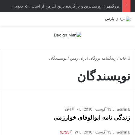
بزرگمهر : زورمندترین و پر گزنده ترین اهرمن آز است ، که دیوی است ستمکار و دیر ساز
خانه
/
زندگینامه بزرگان ایران زمین
/
نویسندگان
نویسندگان
admin
13 آگوست , 2010
۰
294
زندگی نامه ابوالوفای خوارزمی
admin
13 آگوست , 2010
۳۶
9,725