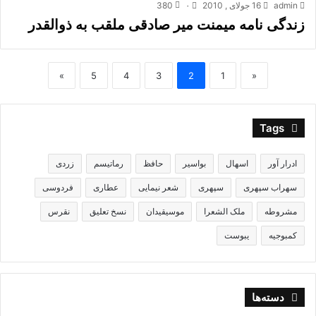
admin
16 جولای , 2010
۰
380
زندگی نامه میمنت میر صادقی ملقب به ذوالقدر
»
5
4
3
2
1
«
Tags
ادرار آور
اسهال
بواسیر
حافظ
رماتیسم
زردی
سهراب سپهری
سپهری
شعر نیمایی
عطاری
فردوسی
مشروطه
ملک الشعرا
موسیقیدان
نسخ تعلیق
نقرس
کمبوجیه
یبوست
دسته‌ها