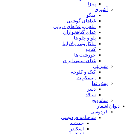
پیتزا
آشپزی
میگو
غذاهای گوشتی
ماهی و غذاهای دریایی
غذای گیاهخواران
پلو و چلو ها
ماکارونی و لازانیا
کباب
خورشت ها
غذای سنتی ایران
شیرینی
کیک و کلوچه
.بیسکویت
پیش غذا
دسر
سالاد
ساندویچ
دیوان اشعار
فردوسی
شاهنامه فردوسی
جمشید
اسکندر