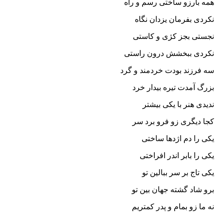
همه بارزو ساختى رسم و راه
نکردى بفرمان یزدان نگاه‏
نجستى بجز کژى و کاستى
نکردى ببخشش درون راستى‏
سه فرزند بودت خردمند و گرد
بزرگ آمدت تیره بیدار خرد
ندیدى هنر با یکى بیشتر
کجا دیگرى زو فرو برد سر
یکى را دم اژدها ساختى
یکى را بابر اندر افراختى‏
یکى تاج بر سر ببالین تو
برو شاد گشته جهان بین تو
نه ما زو بمام و پدر کمتریم