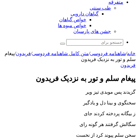
متفرقه
طب سنتی
گیاهان دارویی
خواص گیاهان
خواص میوه ها
جشن های پارسیان
جستجو
برای
خانه
/
شاهنامه فردوسی
/
متن کامل شاهنامه فردوسی
/
فریدون
/
پیغام
سلم و تور به نزدیک فریدون
فریدون
پیغام سلم و تور به نزدیک فریدون
گزیدند پس موبدى تیز ویر
سخن‏گوى و بینا دل و یادگیر
ز بیگانه پردخته کردند جاى
سگالش گرفتند هر گونه راى‏
سخن سلم پیوند کرد از نخست