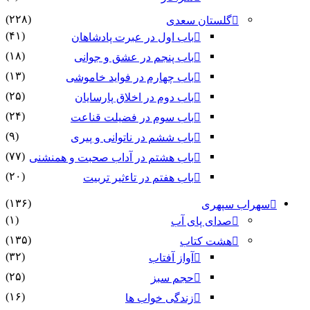
(۲۲۸)
گلستان سعدی
(۴۱)
باب اول در عبرت پادشاهان
(۱۸)
باب پنجم در عشق و جوانى
(۱۳)
باب چهارم در فواید خاموشى
(۲۵)
باب دوم در اخلاق پارسایان
(۲۴)
باب سوم در فضیلت قناعت
(۹)
باب ششم در ناتوانى و پیرى
(۷۷)
باب هشتم در آداب صحبت و همنشنى
(۲۰)
باب هفتم در تاءثیر تربیت
(۱۳۶)
سهراب سپهری
(۱)
صدای پای آب
(۱۳۵)
هشت کتاب
(۳۲)
آواز آفتاب
(۲۵)
حجم سبز
(۱۶)
زندگی خواب ها