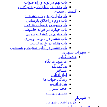
باب نهم در توبه و راه صواب
باب دهم در مناجات و ختم کتاب
گلستان سعدی
باب اول در عبرت پادشاهان
باب دوم در اخلاق پارسایان
باب سوم در فضیلت قناعت
باب چهارم در فواید خاموشى
باب پنجم در عشق و جوانى
باب ششم در ناتوانى و پیرى
باب هفتم در عالم تربیت
باب هشتم در آداب صحبت و همنشنى
سهراب سپهری
هشت کتاب
ما هیچ، ما نگاه
مرگ رنگ
مسافر
آواز آفتاب
زندگی خواب ها
شرق اندوه
حجم سبز
صدای پای آب
شهریار
گزیده اشعار شهریار
تاریخ سرزمین پارس