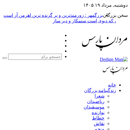
دوشنبه, مرداد ۱۹ ۱۴۰۵
سخن بزرگان
بزرگمهر : زورمندترین و پر گزنده ترین اهرمن آز است
، که دیوی است ستمکار و دیر ساز
فیس
X
بوک
یوتیوب
اینستاگرام
جست
برا
خانه
زندگینامه بزرگان
شعرا
ریاضیدان
موسیقیدان
نوازنده
خطاط
نقاش
منجم