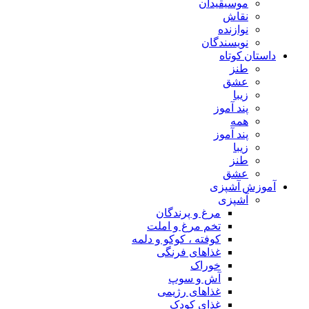
موسیقیدان
نقاش
نوازنده
نویسندگان
داستان کوتاه
طنز
عشق
زیبا
پند آموز
همه
پند آموز
زیبا
طنز
عشق
آموزش آشپزی
آشپزی
مرغ و پرندگان
تخم مرغ و املت
کوفته ، کوکو و دلمه
غذاهای فرنگی
خوراک
آش و سوپ
غذاهای رژیمی
غذای کودک