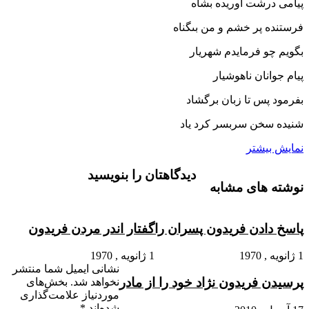
پیامى درشت آوریده بشاه
فرستنده پر خشم و من بى‏گناه‏
بگویم چو فرمایدم شهریار
پیام جوانان ناهوشیار
بفرمود پس تا زبان برگشاد
شنیده سخن سربسر کرد یاد
نمایش بیشتر
دیدگاهتان را بنویسید
نوشته های مشابه
پاسخ دادن فریدون پسران را
گفتار اندر مردن فریدون
1 ژانویه , 1970
1 ژانویه , 1970
نشانی ایمیل شما منتشر
پرسیدن فریدون نژاد خود را از مادر
نخواهد شد.
بخش‌های
موردنیاز علامت‌گذاری
شده‌اند
*