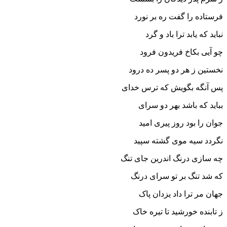
فرستاده را گفت ره بر نورد
نباید که یابد ترا باد و گرد
چو آیى بکاخ فریدون فرود
نخستین ز هر دو پسر ده درود
پس آنگه بگویش که ترس خداى
بباید که باشد بهر دو سراى‏
جوان را بود روز پیرى امید
نگردد سیه موى گشته سپید
چه سازى درنگ اندرین جاى تنگ
که شد تنگ بر تو سراى درنگ‏
جهان مر ترا داد یزدان پاک
ز تابنده خورشید تا تیره خاک‏