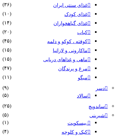
(۳۶)
غذای سنتی ایران
(۱۰)
غذای کودک
(۱۴)
غذای گیاهخواران
(۲۰)
کباب
(۴۵)
کوفته ، کوکو و دلمه
(۱۵)
ماکارونی و لازانیا
(۱۵)
ماهی و غذاهای دریایی
(۴۷)
مرغ و پرندگان
(۱۱)
میگو
(۹)
دسر
(۵)
سالاد
(۲۵)
ساندویچ
(۵)
شیرینی
(۱)
.بیسکویت
(۴)
کیک و کلوچه