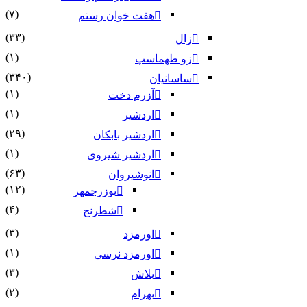
(۷)
هفت خوان رستم‏
(۳۳)
زال
(۱)
زو طهماسپ‏
(۳۴۰)
ساسانیان
(۱)
آزرم دخت
(۱)
اردشیر
(۲۹)
اردشیر بابکان
(۱)
اردشیر شیروی
(۶۳)
انوشیروان
(۱۲)
بوزرجمهر
(۴)
شطرنج
(۳)
اورمزد
(۱)
اورمزد نرسى‏
(۳)
بلاش
(۲)
بهرام