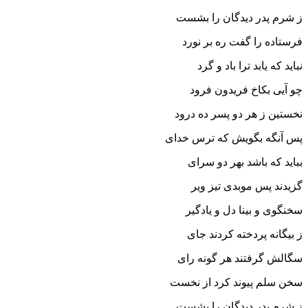
ز شرم پدر دیدگان را بشست‏
فرستاده را گفت ره بر نورد
نباید که یابد ترا باد و گرد
چو آیى بکاخ فریدون فرود
نخستین ز هر دو پسر ده درود
پس آنگه بگویش که ترس خداى
بباید که باشد بهر دو سراى‏
گزیدند پس موبدى تیز ویر
سخن‏گوى و بینا دل و یادگیر
ز بیگانه پردخته کردند جاى
سگالش گرفتند هر گونه راى‏
سخن سلم پیوند کرد از نخست
ز شرم پدر دیدگان را بشست‏