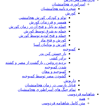
امپراتوری هخامنشیان
شجره نامه هخامنشیان
کورش
تولد و کودکی کورش هخامنشی
همسر و فرزندان کورش
حمله به بابل و فتح آن در زمان کورش
حمله به شرق توسط کورش
حمله و فتح لودیه توسط کورش
کورش و فتح ماد
کورش و یونانیان آسیا
کمبوجیه
باز جستن کین پدر
برادر کشی
بردیه دروغین ، بازگشت از مصر و کشته
شدن کمبوجیه
کمبوجیه و مغان
گشودن مصر توسط کمبوجیه
داریوش
قبایل پارسی در زمان هخامنشیان
تمام جنگ های امپراطوری هخامنشیان
شاهنامه فردوسی
همه
متن کامل شاهنامه فردوسی