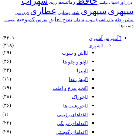
حافظ
سهراب
رماتیسم
ادرار آور
اسهال
زردی
بواسیر
سپهری
سپهری
عطاری
شعر نیمایی
فردوسی
نسخ تعلیق
کمبوجیه
مشروطه
موسیقیدان
نقرس
یبوست
ملک الشعرا
دسته‌ها
(۴۳۰)
آموزش آشپزی
(۴۱۸)
آشپزی
(۲۹)
آش و سوپ
(۳۶)
پلو و چلو ها
(۳۳)
پیتزا
(۱۱)
پیش غذا
(۱۹)
تخم مرغ و املت
(۳۸)
خوراک
(۳۶)
خورشت ها
(۱)
غذاهای رژیمی
(۲۲)
غذاهای فرنگی
(۲۷)
غذاهای گوشتی