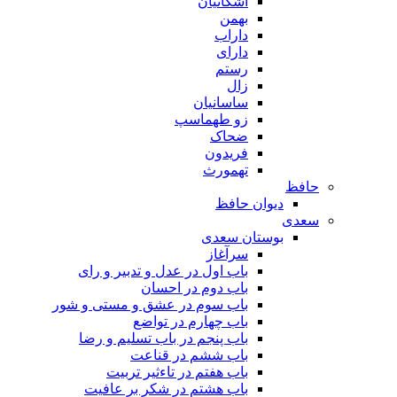
اشکانیان
بهمن
داراب
دارای
رستم
زال
ساسانیان
زو طهماسپ‏
ضحاک
فریدون
تهمورث
حافظ
دیوان حافظ
سعدی
بوستان سعدی
سرآغاز
باب اول در عدل و تدبیر و رای
باب دوم در احسان
باب سوم در عشق و مستی و شور
باب چهارم در تواضع
باب پنجم در باب تسلیم و رضا
باب ششم در قناعت
باب هفتم در تاءثیر تربیت
باب هشتم در شکر بر عافیت