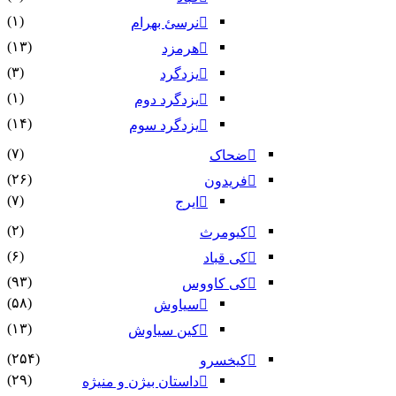
(۱)
نرسئ بهرام‏
(۱۳)
هرمزد
(۳)
یزدگرد
(۱)
یزدگرد دوم
(۱۴)
یزدگرد سوم
(۷)
ضحاک
(۲۶)
فریدون
(۷)
ایرج
(۲)
کیومرث
(۶)
کی قباد
(۹۳)
کی کاووس
(۵۸)
سیاوش
(۱۳)
کین سیاوش
(۲۵۴)
کیخسرو
(۲۹)
داستان بیژن و منیژه