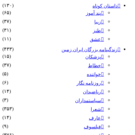
(۱۳۰)
داستان کوتاه
(۶۵)
پند آموز
(۳۷)
زیبا
(۳۱)
طنز
(۱۱)
عشق
(۴۳۳)
زندگینامه بزرگان ایران زمین
(۱۵)
پزشکان
(۳۷)
خطاط
(۵)
خواننده
(۶)
روزنامه نگار
(۱۴)
ریاضیدان
(۳)
سیاستمداران
(۳۵۳)
شعرا
(۱۴)
عارف
(۹)
فیلسوف
(۳۷۶)