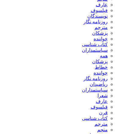
عارف
فیلسوف
نویسندگان
روزنامه نگار
مترجم
پزشکان
خواننده
کتاب شناسی
سیاستمداران
همه
پزشکان
خطاط
خواننده
روزنامه نگار
ریاضیدان
سیاستمداران
شعرا
عارف
فیلسوف
قرن
کتاب شناسی
مترجم
منجم