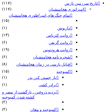
(۱۱۷)
تاریخ سرزمین پارس
(۱۱۷)
امپراتوری هخامنشیان
تمام جنگ های امپراطوری هخامنشیان
(۱۵)
(۱)
داریوش
(۱۳)
روایت کتزیاس
(۶)
روایت گزنفن
(۱۹)
روایت هرودتوس
(۶)
شجره نامه هخامنشیان
(۸)
قبایل پارسی در زمان هخامنشیان
(۱۵)
کمبوجیه
(۱)
باز جستن کین پدر
(۱)
برادر کشی
بردیه دروغین ، بازگشت از مصر و
کشته شدن کمبوجیه
(۲)
(۲)
کمبوجیه و مغان