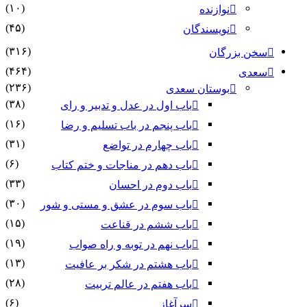
(۱۰)
نوازنده
(۴۵)
نویسندگان
(۳۱۶)
سخن بزرگان
(۴۶۴)
سعدی
(۲۳۶)
بوستان سعدی
(۳۸)
باب اول در عدل و تدبیر و رای
(۱۶)
باب پنجم در باب تسلیم و رضا
(۳۱)
باب چهارم در تواضع
(۶)
باب دهم در مناجات و ختم کتاب
(۳۳)
باب دوم در احسان
(۳۰)
باب سوم در عشق و مستی و شور
(۱۵)
باب ششم در قناعت
(۱۹)
باب نهم در توبه و راه صواب
(۱۳)
باب هشتم در شکر بر عافیت
(۲۸)
باب هفتم در عالم تربیت
(۶)
سرآغاز