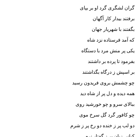
گران لشگرى گرد او بر بپاى‏
برفتند بیدار کار آگهان
بگفتند با شهریار جهان‏
که آمد فرستاده نزد شاه
یکى پر منش مرد با دستگاه‏
بفرمود تا پرده بر داشتند
بر اسپش ز درگاه بگذاشتند
چو چشمش بروى فریدون رسید
همه دیده و دل پر از شاه دید
ببالاى سرو و چو خورشید روى
چو کافور گرد گل سرخ موى‏
دو لب پر ز خنده دو رخ پر ز شرم
کیانى زبان پر ز گفتار نرم‏