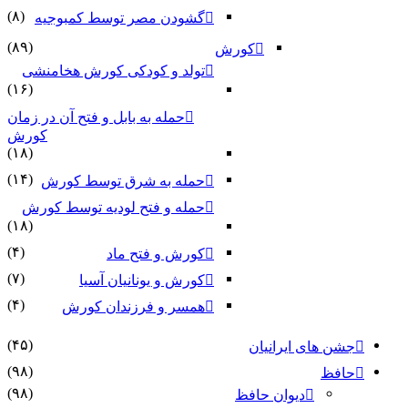
(۸)
گشودن مصر توسط کمبوجیه
(۸۹)
کورش
تولد و کودکی کورش هخامنشی
(۱۶)
حمله به بابل و فتح آن در زمان
کورش
(۱۸)
(۱۴)
حمله به شرق توسط کورش
حمله و فتح لودیه توسط کورش
(۱۸)
(۴)
کورش و فتح ماد
(۷)
کورش و یونانیان آسیا
(۴)
همسر و فرزندان کورش
(۴۵)
جشن های ایرانیان
(۹۸)
حافظ
(۹۸)
دیوان حافظ