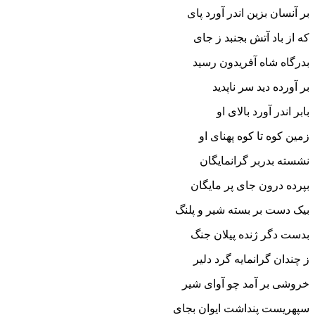
بر آنسان بزین اندر آورد پاى
که از باد آتش بجنبد ز جاى‏
بدرگاه شاه آفریدون رسید
بر آورده دید سر ناپدید
بابر اندر آورد بالاى او
زمین کوه تا کوه پهناى او
نشسته بدربر گرانمایگان
بپرده درون جاى پر مایگان‏
بیک دست بر بسته شیر و پلنگ
بدست دگر ژنده پیلان جنگ‏
ز چندان گرانمایه گرد دلیر
خروشى بر آمد چو آواى شیر
سپهریست پنداشت ایوان بجاى