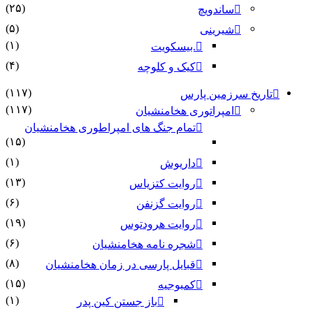
(۲۵)
ساندویچ
(۵)
شیرینی
(۱)
.بیسکویت
(۴)
کیک و کلوچه
(۱۱۷)
تاریخ سرزمین پارس
(۱۱۷)
امپراتوری هخامنشیان
تمام جنگ های امپراطوری هخامنشیان
(۱۵)
(۱)
داریوش
(۱۳)
روایت کتزیاس
(۶)
روایت گزنفن
(۱۹)
روایت هرودتوس
(۶)
شجره نامه هخامنشیان
(۸)
قبایل پارسی در زمان هخامنشیان
(۱۵)
کمبوجیه
(۱)
باز جستن کین پدر