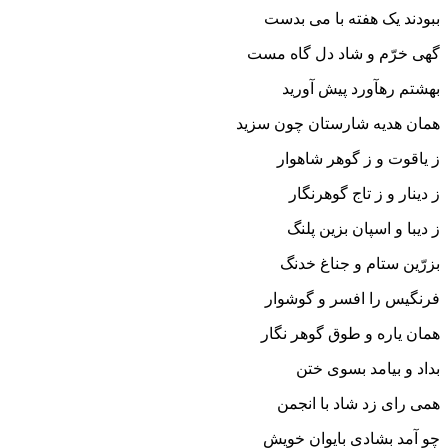
ببودند یک هفته با مى بدست
گهى خرّم و شاد دل گاه مست‏
بهشتم ره‏آورد پیش آورید
همان هدیه شارستان چون سزید
ز یاقوت و ز گوهر شاهوار
ز دینار و ز تاج گوهرنگار
ز دیبا و اسپان بزین پلنگ
بزرّین ستام و جناغ خدنگ‏
فرنگیس را افسر و گوشوار
همان یاره و طوق گوهر نگار
بداد و بیامد بسوى ختن
همى راى زد شاد با انجمن‏
چو آمد بشادى بایوان خویش