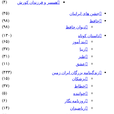
(۴)
همسر و فرزندان کورش
(۴۵)
جشن های ایرانیان
(۹۸)
حافظ
(۹۸)
دیوان حافظ
(۱۳۰)
داستان کوتاه
(۶۵)
پند آموز
(۳۷)
زیبا
(۳۱)
طنز
(۱۱)
عشق
(۴۳۳)
زندگینامه بزرگان ایران زمین
(۱۵)
پزشکان
(۳۷)
خطاط
(۵)
خواننده
(۶)
روزنامه نگار
(۱۴)
ریاضیدان