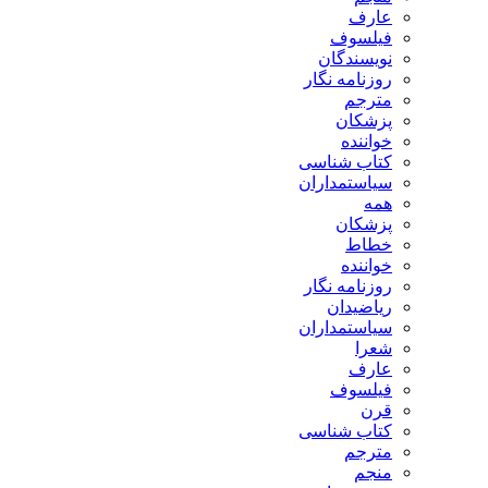
عارف
فیلسوف
نویسندگان
روزنامه نگار
مترجم
پزشکان
خواننده
کتاب شناسی
سیاستمداران
همه
پزشکان
خطاط
خواننده
روزنامه نگار
ریاضیدان
سیاستمداران
شعرا
عارف
فیلسوف
قرن
کتاب شناسی
مترجم
منجم