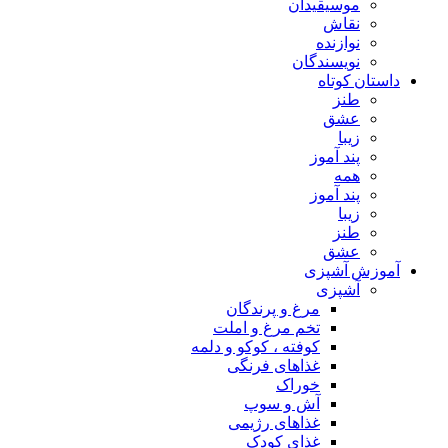
موسیقیدان
نقاش
نوازنده
نویسندگان
داستان کوتاه
طنز
عشق
زیبا
پند آموز
همه
پند آموز
زیبا
طنز
عشق
آموزش آشپزی
آشپزی
مرغ و پرندگان
تخم مرغ و املت
کوفته ، کوکو و دلمه
غذاهای فرنگی
خوراک
آش و سوپ
غذاهای رژیمی
غذای کودک