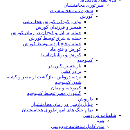
امپراتوری هخامنشیان
شجره نامه هخامنشیان
کورش
تولد و کودکی کورش هخامنشی
همسر و فرزندان کورش
حمله به بابل و فتح آن در زمان کورش
حمله به شرق توسط کورش
حمله و فتح لودیه توسط کورش
کورش و فتح ماد
کورش و یونانیان آسیا
کمبوجیه
باز جستن کین پدر
برادر کشی
بردیه دروغین ، بازگشت از مصر و کشته
شدن کمبوجیه
کمبوجیه و مغان
گشودن مصر توسط کمبوجیه
داریوش
قبایل پارسی در زمان هخامنشیان
تمام جنگ های امپراطوری هخامنشیان
شاهنامه فردوسی
همه
متن کامل شاهنامه فردوسی