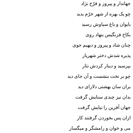
جهاندار و پیروز و فرّخ نژاد
چو یک بهره از شهر خرّم بدید
بایوان و باغ سیاوش رسید
بکاخ فرنگیس بنهاد روى
چنان شاد و پیروز و دیهیم جوى‏
پذیره شدش دختر شهریار
بپرسید و دینار کردش نثار
چو بر تخت بنشست و آن جاى دید
بران سان بهشتى دلاراى دید
بدان نیز چندى ستایش گرفت
جهان آفرین را نیایش گرفت‏
ازان پس بخوردن گرفتند کار
مى و خوان و رامشگر و میگسار