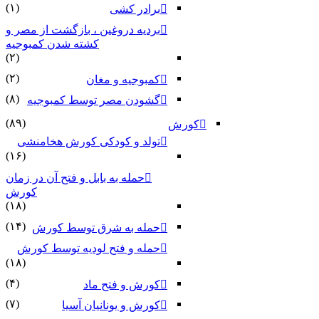
(۱)
برادر کشی
بردیه دروغین ، بازگشت از مصر و
کشته شدن کمبوجیه
(۲)
(۲)
کمبوجیه و مغان
(۸)
گشودن مصر توسط کمبوجیه
(۸۹)
کورش
تولد و کودکی کورش هخامنشی
(۱۶)
حمله به بابل و فتح آن در زمان
کورش
(۱۸)
(۱۴)
حمله به شرق توسط کورش
حمله و فتح لودیه توسط کورش
(۱۸)
(۴)
کورش و فتح ماد
(۷)
کورش و یونانیان آسیا