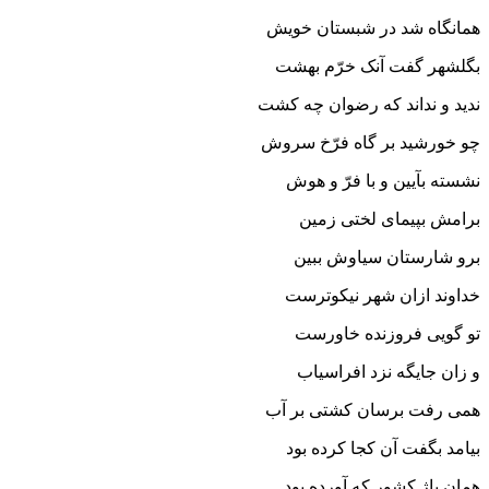
همانگاه شد در شبستان خویش‏
بگلشهر گفت آنک خرّم بهشت
ندید و نداند که رضوان چه کشت‏
چو خورشید بر گاه فرّخ سروش
نشسته بآیین و با فرّ و هوش‏
برامش بپیماى لختى زمین
برو شارستان سیاوش ببین‏
خداوند ازان شهر نیکوترست
تو گویى فروزنده خاورست‏
و زان جایگه نزد افراسیاب
همى رفت برسان کشتى بر آب‏
بیامد بگفت آن کجا کرده بود
همان باژ کشور که آورده بود