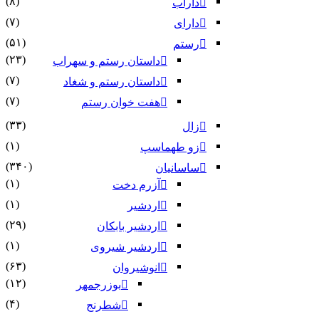
(۸)
داراب
(۷)
دارای
(۵۱)
رستم
(۲۳)
داستان رستم و سهراب
(۷)
داستان رستم و شغاد
(۷)
هفت خوان رستم‏
(۳۳)
زال
(۱)
زو طهماسپ‏
(۳۴۰)
ساسانیان
(۱)
آزرم دخت
(۱)
اردشیر
(۲۹)
اردشیر بابکان
(۱)
اردشیر شیروی
(۶۳)
انوشیروان
(۱۲)
بوزرجمهر
(۴)
شطرنج