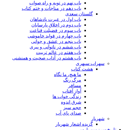
باب نهم در توبه و راه صواب
باب دهم در مناجات و ختم کتاب
گلستان سعدی
باب اول در عبرت پادشاهان
باب دوم در اخلاق پارسایان
باب سوم در فضیلت قناعت
باب چهارم در فواید خاموشى
باب پنجم در عشق و جوانى
باب ششم در ناتوانى و پیرى
باب هفتم در عالم تربیت
باب هشتم در آداب صحبت و همنشنى
سهراب سپهری
هشت کتاب
ما هیچ، ما نگاه
مرگ رنگ
مسافر
آواز آفتاب
زندگی خواب ها
شرق اندوه
حجم سبز
صدای پای آب
شهریار
گزیده اشعار شهریار
تاریخ سرزمین پارس