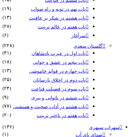
باب ششم در قناعت
(۱۹)
باب نهم در توبه و راه صواب
(۱۳)
باب هشتم در شکر بر عافیت
(۲۸)
باب هفتم در عالم تربیت
(۶)
سرآغاز
(۲۲۸)
گلستان سعدی
(۴۱)
باب اول در عبرت پادشاهان
(۱۸)
باب پنجم در عشق و جوانى
(۱۳)
باب چهارم در فواید خاموشى
(۲۵)
باب دوم در اخلاق پارسایان
(۲۴)
باب سوم در فضیلت قناعت
(۹)
باب ششم در ناتوانى و پیرى
(۷۷)
باب هشتم در آداب صحبت و همنشنى
(۲۰)
باب هفتم در تاءثیر تربیت
(۱۳۶)
سهراب سپهری
(۱)
صدای پای آب