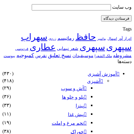
وب‌ سایت
Tags
حافظ
سهراب
رماتیسم
ادرار آور
اسهال
زردی
بواسیر
سپهری
سپهری
عطاری
شعر نیمایی
فردوسی
نسخ تعلیق
کمبوجیه
مشروطه
موسیقیدان
نقرس
یبوست
ملک الشعرا
دسته‌ها
(۴۳۰)
آموزش آشپزی
(۴۱۸)
آشپزی
(۲۹)
آش و سوپ
(۳۶)
پلو و چلو ها
(۳۳)
پیتزا
(۱۱)
پیش غذا
(۱۹)
تخم مرغ و املت
(۳۸)
خوراک