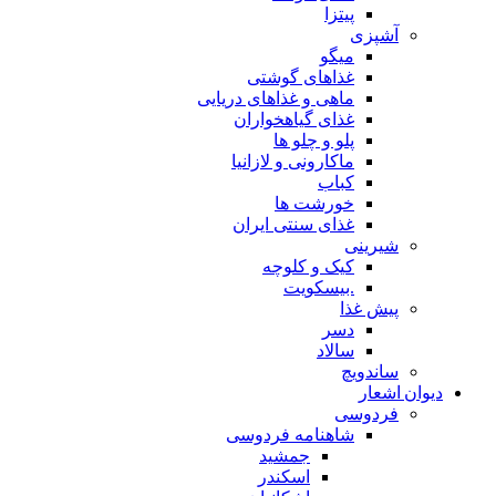
پیتزا
آشپزی
میگو
غذاهای گوشتی
ماهی و غذاهای دریایی
غذای گیاهخواران
پلو و چلو ها
ماکارونی و لازانیا
کباب
خورشت ها
غذای سنتی ایران
شیرینی
کیک و کلوچه
.بیسکویت
پیش غذا
دسر
سالاد
ساندویچ
دیوان اشعار
فردوسی
شاهنامه فردوسی
جمشید
اسکندر