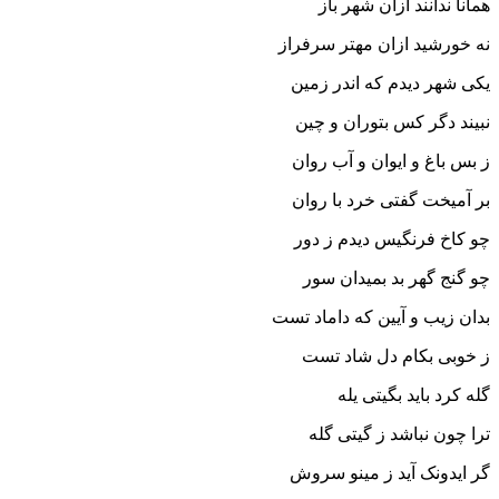
همانا ندانند ازان شهر باز
نه خورشید ازان مهتر سرفراز
یکى شهر دیدم که اندر زمین
نبیند دگر کس بتوران و چین‏
ز بس باغ و ایوان و آب روان
بر آمیخت گفتى خرد با روان‏
چو کاخ فرنگیس دیدم ز دور
چو گنج گهر بد بمیدان سور
بدان زیب و آیین که داماد تست
ز خوبى بکام دل شاد تست‏
گله کرد باید بگیتى یله
ترا چون نباشد ز گیتى گله‏
گر ایدونک آید ز مینو سروش