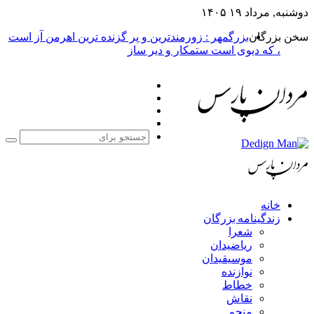
دوشنبه, مرداد ۱۹ ۱۴۰۵
سخن بزرگان
بزرگمهر : زورمندترین و پر گزنده ترین اهرمن آز است
، که دیوی است ستمکار و دیر ساز
فیس
X
بوک
یوتیوب
اینستاگرام
جست
برا
خانه
زندگینامه بزرگان
شعرا
ریاضیدان
موسیقیدان
نوازنده
خطاط
نقاش
منجم