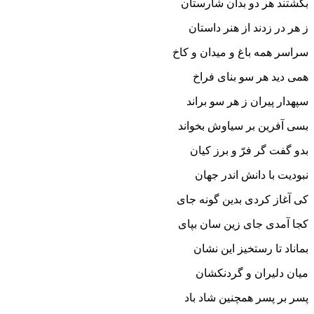
بگشتند هر دو بدان شارستان
ز هر در زدند از هنر داستان‏
سراسر همه باغ و میدان و کاخ
همى دید هر سو بناى فراخ‏
سپهدار پیران ز هر سو براند
بسى آفرین بر سیاوش بخواند
بدو گفت گر فرّ و برز کیان
نبودیت با دانش اندر جهان‏
کى آغاز کردى بدین گونه جاى
کجا آمدى جاى زین سان بپاى‏
بماناد تا رستخیز این نشان
میان دلیران و گردنکشان‏
پسر بر پسر همچنین شاد باد