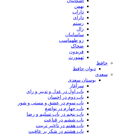
اشکانیان
بهمن
داراب
دارای
رستم
زال
ساسانیان
زو طهماسپ‏
ضحاک
فریدون
تهمورث
حافظ
دیوان حافظ
سعدی
بوستان سعدی
سرآغاز
باب اول در عدل و تدبیر و رای
باب دوم در احسان
باب سوم در عشق و مستی و شور
باب چهارم در تواضع
باب پنجم در باب تسلیم و رضا
باب ششم در قناعت
باب هفتم در تاءثیر تربیت
باب هشتم در شکر بر عافیت