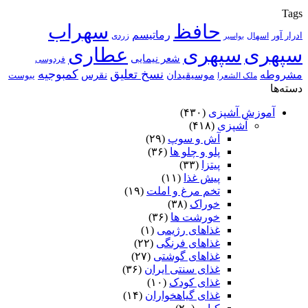
Tags
حافظ
سهراب
رماتیسم
ادرار آور
اسهال
زردی
بواسیر
سپهری
سپهری
عطاری
شعر نیمایی
فردوسی
نسخ تعلیق
کمبوجیه
مشروطه
موسیقیدان
نقرس
یبوست
ملک الشعرا
دسته‌ها
آموزش آشپزی
(۴۳۰)
آشپزی
(۴۱۸)
آش و سوپ
(۲۹)
پلو و چلو ها
(۳۶)
پیتزا
(۳۳)
پیش غذا
(۱۱)
تخم مرغ و املت
(۱۹)
خوراک
(۳۸)
خورشت ها
(۳۶)
غذاهای رژیمی
(۱)
غذاهای فرنگی
(۲۲)
غذاهای گوشتی
(۲۷)
غذای سنتی ایران
(۳۶)
غذای کودک
(۱۰)
غذای گیاهخواران
(۱۴)