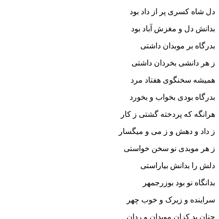
دل شاه کسرى پر از داد بود
بدانش دل و مغزش آباد بود
بدرگاه بر موبدان داشتى
ز هر دانشى بخردان داشتى‏
همیشه سخن‏گوى هفتاد مرد
بدرگاه بودى بخواب و بخورد
هرانگه که پردخته گشتى ز کار
ز داد و دهش و ز مى و میگسار
ز هر موبدى نو سخن خواستى
دلش را بدانش بیاراستى‏
بدانگاه نو بود بوزرجمهر
سراینده و زیرک و خوب چهر
چنان بد کزان موبدان و ردان