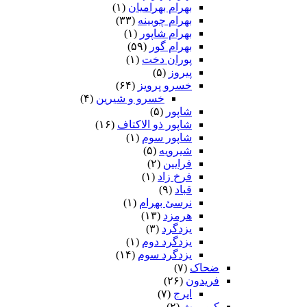
بهرام بهرامیان‏
(۱)
بهرام چوبینه
(۳۳)
بهرام شاپور
(۱)
بهرام گور
(۵۹)
پوران دخت
(۱)
پیروز
(۵)
خسرو پرویز
(۶۴)
خسرو و شیرین
(۴)
شاپور
(۵)
شاپور ذو الاکتاف
(۱۶)
شاپور سوم‏
(۱)
شیرویه
(۵)
فرایین
(۲)
فرخ زاد
(۱)
قباد
(۹)
نرسئ بهرام‏
(۱)
هرمزد
(۱۳)
یزدگرد
(۳)
یزدگرد دوم
(۱)
یزدگرد سوم
(۱۴)
ضحاک
(۷)
فریدون
(۲۶)
ایرج
(۷)
کیومرث
(۲)