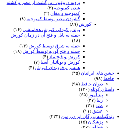
بردیه دروغین ، بازگشت از مصر و کشته
شدن کمبوجیه
(۲)
کمبوجیه و مغان
(۲)
گشودن مصر توسط کمبوجیه
(۸)
کورش
(۸۹)
تولد و کودکی کورش هخامنشی
(۱۶)
حمله به بابل و فتح آن در زمان کورش
(۱۸)
حمله به شرق توسط کورش
(۱۴)
حمله و فتح لودیه توسط کورش
(۱۸)
کورش و فتح ماد
(۴)
کورش و یونانیان آسیا
(۷)
همسر و فرزندان کورش
(۴)
جشن های ایرانیان
(۴۵)
حافظ
(۹۸)
دیوان حافظ
(۹۸)
داستان کوتاه
(۱۳۰)
پند آموز
(۶۵)
زیبا
(۳۷)
طنز
(۳۱)
عشق
(۱۱)
زندگینامه بزرگان ایران زمین
(۴۳۳)
پزشکان
(۱۵)
خطاط
(۳۷)