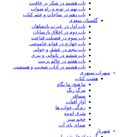
باب هشتم در شکر بر عافیت
باب نهم در توبه و راه صواب
باب دهم در مناجات و ختم کتاب
گلستان سعدی
باب اول در عبرت پادشاهان
باب دوم در اخلاق پارسایان
باب سوم در فضیلت قناعت
باب چهارم در فواید خاموشى
باب پنجم در عشق و جوانى
باب ششم در ناتوانى و پیرى
باب هفتم در عالم تربیت
باب هشتم در آداب صحبت و همنشنى
سهراب سپهری
هشت کتاب
ما هیچ، ما نگاه
مرگ رنگ
مسافر
آواز آفتاب
زندگی خواب ها
شرق اندوه
حجم سبز
صدای پای آب
شهریار
گزیده اشعار شهریار