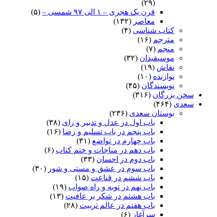
(۲۹)
قرن یک هجری – ۱ الی ۹۷ شمسی –
(۵)
معاصر
(۱۳۲)
کتاب شناسی
(۴)
مترجم
(۱۶)
منجم
(۷)
موسیقیدان
(۳۲)
نقاش
(۱۹)
نوازنده
(۱۰)
نویسندگان
(۴۵)
سخن بزرگان
(۳۱۶)
سعدی
(۴۶۴)
بوستان سعدی
(۲۳۶)
باب اول در عدل و تدبیر و رای
(۳۸)
باب پنجم در باب تسلیم و رضا
(۱۶)
باب چهارم در تواضع
(۳۱)
باب دهم در مناجات و ختم کتاب
(۶)
باب دوم در احسان
(۳۳)
باب سوم در عشق و مستی و شور
(۳۰)
باب ششم در قناعت
(۱۵)
باب نهم در توبه و راه صواب
(۱۹)
باب هشتم در شکر بر عافیت
(۱۳)
باب هفتم در عالم تربیت
(۲۸)
سرآغاز
(۶)