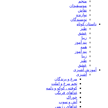
منجم
موسیقیدان
نقاش
نوازنده
نویسندگان
داستان کوتاه
طنز
عشق
زیبا
پند آموز
همه
پند آموز
زیبا
طنز
عشق
آموزش آشپزی
آشپزی
مرغ و پرندگان
تخم مرغ و املت
کوفته ، کوکو و دلمه
غذاهای فرنگی
خوراک
آش و سوپ
غذاهای رژیمی