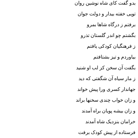
بدو گفت کاى شاه نوشین روان
تویى خفته بیدار و دولت جوان‏
برفتم ز درگاه شاها بمرو
بگشتم چو اندر گلستان تذرو
ز فرهنگیان کودکى یافتم
بیاوردم و تیز بشتافتم‏
بگفت آن سخن کز لب او شنید
ز مار سیاه آن شگفتى که دید
جهاندار کسرى ورا پیش خواند
و زان خواب چندى سخنها براند
و زان بیشه پویان براه آمدند
خرامان بنزدیک شاه آمدند
فرستاده از پیش کودک برفت