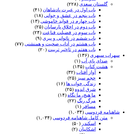
گلستان سعدی
(۲۲۸)
باب اول در عبرت پادشاهان
(۴۱)
باب پنجم در عشق و جوانى
(۱۸)
باب چهارم در فواید خاموشى
(۱۳)
باب دوم در اخلاق پارسایان
(۲۵)
باب سوم در فضیلت قناعت
(۲۴)
باب ششم در ناتوانى و پیرى
(۹)
باب هشتم در آداب صحبت و همنشنى
(۷۷)
باب هفتم در تاءثیر تربیت
(۲۰)
سهراب سپهری
(۱۳۶)
صدای پای آب
(۱)
هشت کتاب
(۱۳۵)
آواز آفتاب
(۳۲)
حجم سبز
(۲۵)
زندگی خواب ها
(۱۶)
شرق اندوه
(۲۵)
ما هیچ، ما نگاه
(۱۴)
مرگ رنگ
(۲۲)
مسافر
(۱)
شاهنامه فردوسی
(۱,۰۳۴)
متن کامل شاهنامه فردوسی
(۱,۰۳۴)
اسکندر
(۵۰)
اشکانیان
(۲)