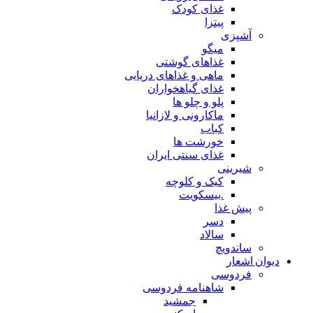
غذای کودک
پیتزا
آشپزی
میگو
غذاهای گوشتی
ماهی و غذاهای دریایی
غذای گیاهخواران
پلو و چلو ها
ماکارونی و لازانیا
کباب
خورشت ها
غذای سنتی ایران
شیرینی
کیک و کلوچه
.بیسکویت
پیش غذا
دسر
سالاد
ساندویچ
دیوان اشعار
فردوسی
شاهنامه فردوسی
جمشید