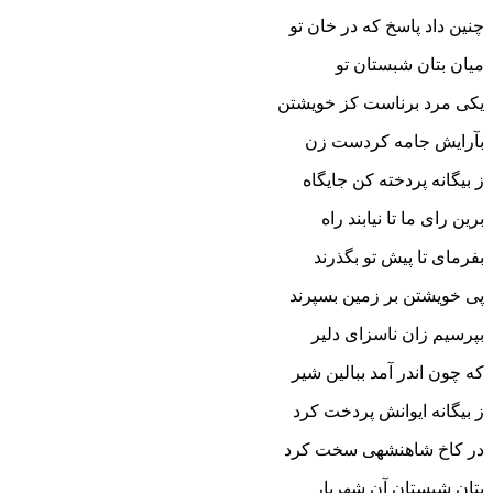
چنین داد پاسخ که در خان تو
میان بتان شبستان تو
یکى مرد برناست کز خویشتن
بآرایش جامه کردست زن‏
ز بیگانه پردخته کن جایگاه
برین راى ما تا نیابند راه‏
بفرماى تا پیش تو بگذرند
پى خویشتن بر زمین بسپرند
بپرسیم زان ناسزاى دلیر
که چون اندر آمد ببالین شیر
ز بیگانه ایوانش پردخت کرد
در کاخ شاهنشهى سخت کرد
بتان شبستان آن شهریار