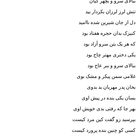
ببالاى سرو و بچهر کیان‏
تنش لرز لرزان بکردار بید
دل از جان شیرین شده ناامید
کنیزک بدان حجره هفتاد بود
که هر یک بتن سرو آزاد بود
یکى دخترى مهتر چاج بود
ببالاى سرو و ببر عاج بود
غلامى سمن پیکر و مشک بوى
بخان پدر مهربان بد بدوى‏
بسان یکى بنده در پیش اوى
بهر جا که رفتى بدى خویش اوى‏
بپرسید زو گفت کین مرد کیست
کسى کو چنین بنده پرورد کیست‏