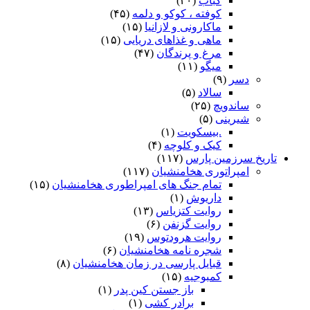
کباب
(۲۰)
کوفته ، کوکو و دلمه
(۴۵)
ماکارونی و لازانیا
(۱۵)
ماهی و غذاهای دریایی
(۱۵)
مرغ و پرندگان
(۴۷)
میگو
(۱۱)
دسر
(۹)
سالاد
(۵)
ساندویچ
(۲۵)
شیرینی
(۵)
.بیسکویت
(۱)
کیک و کلوچه
(۴)
تاریخ سرزمین پارس
(۱۱۷)
امپراتوری هخامنشیان
(۱۱۷)
تمام جنگ های امپراطوری هخامنشیان
(۱۵)
داریوش
(۱)
روایت کتزیاس
(۱۳)
روایت گزنفن
(۶)
روایت هرودتوس
(۱۹)
شجره نامه هخامنشیان
(۶)
قبایل پارسی در زمان هخامنشیان
(۸)
کمبوجیه
(۱۵)
باز جستن کین پدر
(۱)
برادر کشی
(۱)