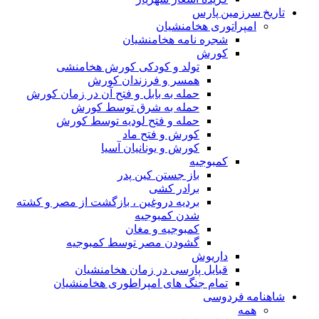
تاریخ سرزمین پارس
امپراتوری هخامنشیان
شجره نامه هخامنشیان
کورش
تولد و کودکی کورش هخامنشی
همسر و فرزندان کورش
حمله به بابل و فتح آن در زمان کورش
حمله به شرق توسط کورش
حمله و فتح لودیه توسط کورش
کورش و فتح ماد
کورش و یونانیان آسیا
کمبوجیه
باز جستن کین پدر
برادر کشی
بردیه دروغین ، بازگشت از مصر و کشته
شدن کمبوجیه
کمبوجیه و مغان
گشودن مصر توسط کمبوجیه
داریوش
قبایل پارسی در زمان هخامنشیان
تمام جنگ های امپراطوری هخامنشیان
شاهنامه فردوسی
همه