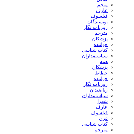
منجم
عارف
فیلسوف
نویسندگان
روزنامه نگار
مترجم
پزشکان
خواننده
کتاب شناسی
سیاستمداران
همه
پزشکان
خطاط
خواننده
روزنامه نگار
ریاضیدان
سیاستمداران
شعرا
عارف
فیلسوف
قرن
کتاب شناسی
مترجم