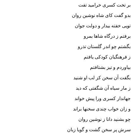
بر تخت کسرى خرامید تفت‏
بدو گفت کاى شاه نوشین روان
تویى خفته بیدار و دولت جوان‏
برفتم ز درگاه شاها بمرو
بگشتم چو اندر گلستان تذرو
ز فرهنگیان کودکى یافتم
بیاوردم و تیز بشتافتم‏
بگفت آن سخن کز لب او شنید
ز مار سیاه آن شگفتى که دید
جهاندار کسرى ورا پیش خواند
و زان خواب چندى سخنها براند
چو بشنید دانا ز نوشین روان
سرش پر سخن گشت و گویا زبان‏