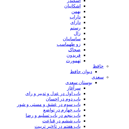
اسکندر
اشکانیان
بهمن
داراب
دارای
رستم
زال
ساسانیان
زو طهماسپ‏
ضحاک
فریدون
تهمورث
حافظ
دیوان حافظ
سعدی
بوستان سعدی
سرآغاز
باب اول در عدل و تدبیر و رای
باب دوم در احسان
باب سوم در عشق و مستی و شور
باب چهارم در تواضع
باب پنجم در باب تسلیم و رضا
باب ششم در قناعت
باب هفتم در تاءثیر تربیت