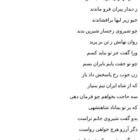
ز دیدار پیران فرو ماندند
خیو زیر لبها برافشاندند
چو شیروى رخسار شیرین بدید
روان نهانش ز تن بر پرید
ورا گفت جز تو نباید کسم
چو تو جفت یابم بایران بسم‏
زن خوب رخ پاسخش داد باز
که از شاه ایران نیم بى‏نیاز
سه حاجت بخواهم چو فرمان دهى
که بر تو بماناد شاهنشهى‏
بدو گفت شیروى جانم تراست
دگر آرزو هرچ خواهى رواست‏