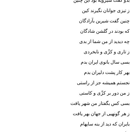
بدو گفت شیرویه بود این چنین
ز تیزى جوانان نگیرند کین‏
چنین گفت شیرین بآزادگان
که بودند در گلشن شادگان‏
چه دیدید از من شما از بدى
ز تارى و کژّى و نابخردى‏
بسى سال بانوى ایران بدم
بهر کار پشت دلیران بدم‏
نجستم همیشه جز از راستى
ز من دور بر کژّى و کاستى‏
بسى کس بگفتار من شهر یافت
ز هر گونه‏یى از جهان بهر یافت‏
بایران که دید از بنه سایه‏ام