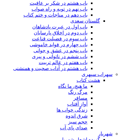
باب هشتم در شکر بر عافیت
باب نهم در توبه و راه صواب
باب دهم در مناجات و ختم کتاب
گلستان سعدی
باب اول در عبرت پادشاهان
باب دوم در اخلاق پارسایان
باب سوم در فضیلت قناعت
باب چهارم در فواید خاموشى
باب پنجم در عشق و جوانى
باب ششم در ناتوانى و پیرى
باب هفتم در عالم تربیت
باب هشتم در آداب صحبت و همنشنى
سهراب سپهری
هشت کتاب
ما هیچ، ما نگاه
مرگ رنگ
مسافر
آواز آفتاب
زندگی خواب ها
شرق اندوه
حجم سبز
صدای پای آب
شهریار
گزیده اشعار شهریار