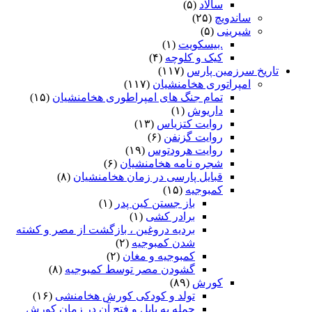
سالاد
(۵)
ساندویچ
(۲۵)
شیرینی
(۵)
.بیسکویت
(۱)
کیک و کلوچه
(۴)
تاریخ سرزمین پارس
(۱۱۷)
امپراتوری هخامنشیان
(۱۱۷)
تمام جنگ های امپراطوری هخامنشیان
(۱۵)
داریوش
(۱)
روایت کتزیاس
(۱۳)
روایت گزنفن
(۶)
روایت هرودتوس
(۱۹)
شجره نامه هخامنشیان
(۶)
قبایل پارسی در زمان هخامنشیان
(۸)
کمبوجیه
(۱۵)
باز جستن کین پدر
(۱)
برادر کشی
(۱)
بردیه دروغین ، بازگشت از مصر و کشته
شدن کمبوجیه
(۲)
کمبوجیه و مغان
(۲)
گشودن مصر توسط کمبوجیه
(۸)
کورش
(۸۹)
تولد و کودکی کورش هخامنشی
(۱۶)
حمله به بابل و فتح آن در زمان کورش