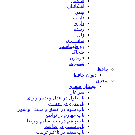
اسکندر
اشکانیان
بهمن
داراب
دارای
رستم
زال
ساسانیان
زو طهماسپ‏
ضحاک
فریدون
تهمورث
حافظ
دیوان حافظ
سعدی
بوستان سعدی
سرآغاز
باب اول در عدل و تدبیر و رای
باب دوم در احسان
باب سوم در عشق و مستی و شور
باب چهارم در تواضع
باب پنجم در باب تسلیم و رضا
باب ششم در قناعت
باب هفتم در تاءثیر تربیت