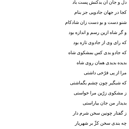
دل و جان آن بدکنش پست باد
کجا در جهان جادویى جز بنام
شنو دست و بو دست زان شادکام‏
و گر شاه ازین رسم و اندازه بود
که راى وى از جادوى تازه بود
که جادو بدى کس بمشکوى شاه
بدیده بدیدى همان روى شاه‏
مرا از پى فرّخى داشتى
که شبگیر چون چشم بگماشتى‏
ز مشکوى زرّین مرا خواستى
بدیدار من جان بیاراستى‏
ز گفتار چونین سخن شرم دار
چه بندى سخن کژّ بر شهریار