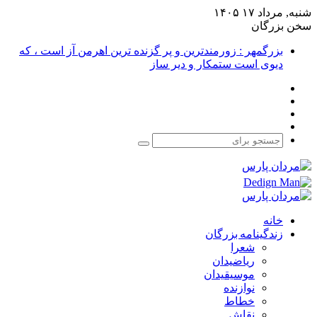
شنبه, مرداد ۱۷ ۱۴۰۵
سخن بزرگان
بزرگمهر : زورمندترین و پر گزنده ترین اهرمن آز است ، که
دیوی است ستمکار و دیر ساز
فیس
X
بوک
یوتیوب
اینستاگرام
جستجو
برای
خانه
زندگینامه بزرگان
شعرا
ریاضیدان
موسیقیدان
نوازنده
خطاط
نقاش