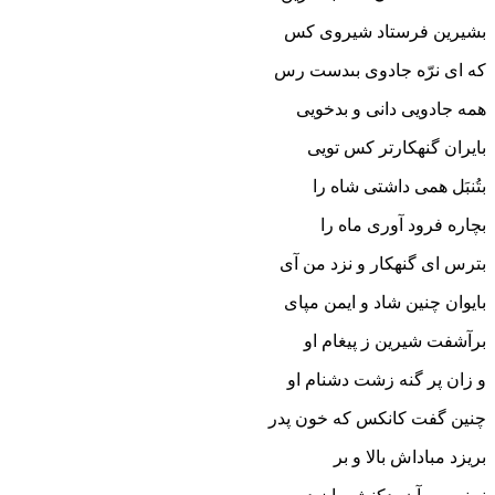
بشیرین فرستاد شیروى کس
که اى نرّه جادوى بى‏دست رس‏
همه جادویى دانى و بدخویى
بایران گنهکارتر کس تویى‏
بتُنبَل همى داشتى شاه را
بچاره فرود آورى ماه را
بترس اى گنهکار و نزد من آى
بایوان چنین شاد و ایمن مپاى‏
برآشفت شیرین ز پیغام او
و زان پر گنه زشت دشنام او
چنین گفت کانکس که خون پدر
بریزد مباداش بالا و بر