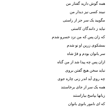
همه گوش دارید گفتار من
نبیند کسى نیز دیدار من‏
مگویید یک سر جز از راستى
نیاید ز دانندگان کاستى‏
که زان پس که من نزد خسرو شدم
بمشکوى زرین او نو شدم‏
سر بانوان بودم و فرّ شاه
ازان پس چه پیدا شد از من گناه‏
نباید سخن هیچ گفتن بروى
چه روى آید اندر زنى چاره جوى‏
همه یک سر از جاى برخاستند
زبانها بپاسخ بیاراستند
که اى نامور بانوى بانوان