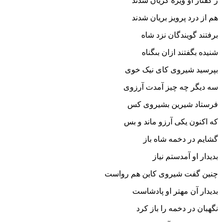
ز گفتار او ویژه گریان شدند
هم از درد پرویز بریان شدند
برفتند گویندگان نزد شاه
شنیده بگفتند ازان بى‏گناه‏
بپرسید شیروى کاى نیک خوى
سه دیگر چه چیز آمدت آرزوى‏
فرستاد شیرین بشیروى کس
که اکنون یکى آرزو ماند و بس‏
گشایم در دخمه شاه باز
بدیدار او آمدستم نیاز
چنین گفت شیروى کاین هم رواست
بدیدار آن مهتر او پادشاست‏
نگهبان در دخمه را باز کرد