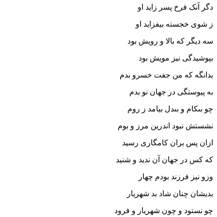
دگر آنک فرخ پسر زاید او
ز شوى خجسته بیفزاید او
سه دیگر که بالا و رویش بود
بپوشیدگى نیز مویش بود
بدانگه که من جفت خسرو بدم
به پیوستگى در جهان نو بدم‏
چو بى‏کام و بى‏دل بیامد ز روم
نشستش نبود اندرین مرز و بوم‏
ازان پس بران کامگارى رسید
که کس در جهان آن ندید و شنید
وزو نیز فرزند بودم چهار
بدیشان چنان شاد بد شهریار
چو نستود و چون شهریار و فرود