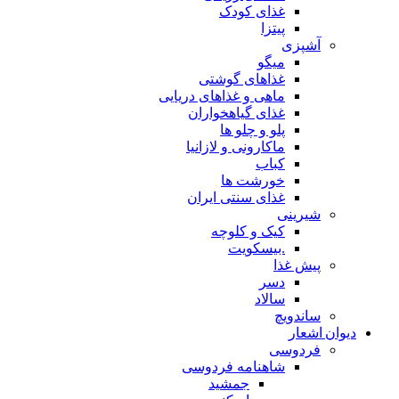
غذای کودک
پیتزا
آشپزی
میگو
غذاهای گوشتی
ماهی و غذاهای دریایی
غذای گیاهخواران
پلو و چلو ها
ماکارونی و لازانیا
کباب
خورشت ها
غذای سنتی ایران
شیرینی
کیک و کلوچه
.بیسکویت
پیش غذا
دسر
سالاد
ساندویچ
دیوان اشعار
فردوسی
شاهنامه فردوسی
جمشید