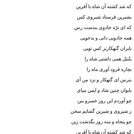
که شد کشته آن شاه با آفرین‏
بشیرین فرستاد شیروى کس
که اى نرّه جادوى بى‏دست رس‏
همه جادویى دانى و بدخویى
بایران گنهکارتر کس تویى‏
بتُنبَل همى داشتى شاه را
بچاره فرود آورى ماه را
بترس اى گنهکار و نزد من آى
بایوان چنین شاد و ایمن مپاى‏
چو آوردم این روز خسرو ببن
ز شیروى و شیرین گشایم سخن‏
چو پنجاه و سه روز بگذشت زین
که شد کشته آن شاه با آفرین‏