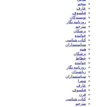
منجم
عارف
فیلسوف
نویسندگان
روزنامه نگار
مترجم
پزشکان
خواننده
کتاب شناسی
سیاستمداران
همه
پزشکان
خطاط
خواننده
روزنامه نگار
ریاضیدان
سیاستمداران
شعرا
عارف
فیلسوف
قرن
کتاب شناسی
مترجم