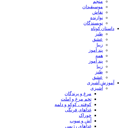
منجم
موسیقیدان
نقاش
نوازنده
نویسندگان
داستان کوتاه
طنز
عشق
زیبا
پند آموز
همه
پند آموز
زیبا
طنز
عشق
آموزش آشپزی
آشپزی
مرغ و پرندگان
تخم مرغ و املت
کوفته ، کوکو و دلمه
غذاهای فرنگی
خوراک
آش و سوپ
غذاهای رژیمی