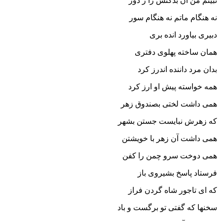
نبینم من آن بدکنش را ز دور
نه هنگام ماتم نه هنگام سور
دبیرى بیاورد انده برى
همان ساخته پهلوى دفترى‏
بدان مرد داننده اندرز کرد
همه خواسته پیش او ارز کرد
همى داشت لختى بصندوق زهر
که زهرش نبایست جستن بشهر
همى داشت آن زهر با خویشتن
همى دوخت سرو چمن را کفن‏
فرستاد پاسخ بشیروى باز
که اى تاجور شاه گردن فراز
سخنها که گفتى تو برگست و باد