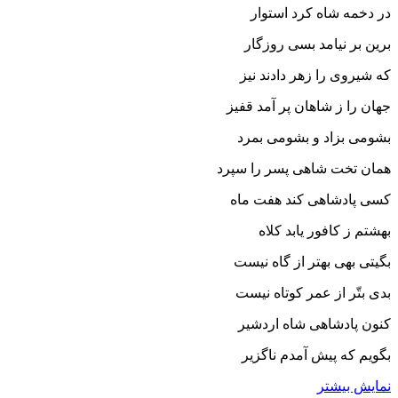
در دخمه شاه کرد استوار
برین بر نیامد بسى روزگار
که شیروى را زهر دادند نیز
جهان را ز شاهان پر آمد قفیز
بشومى بزاد و بشومى بمرد
همان تخت شاهى پسر را سپرد
کسى پادشاهى کند هفت ماه
بهشتم ز کافور یابد کلاه‏
بگیتى بهى بهتر از گاه نیست
بدى بتّر از عمر کوتاه نیست‏
کنون پادشاهى شاه اردشیر
بگویم که پیش آمدم ناگزیر
نمایش بیشتر