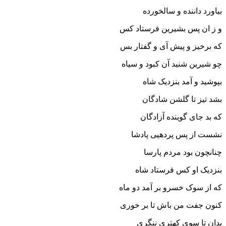
بیاورد داننده و سالخورده‏
و ز ان پس بشیرین فرستاد کس
که برخیز و پیش آى و گفتار بس‏
چو شیرین شنید آن کبود و سیاه
بپوشید و آمد بنزدیک شاه‏
بشد تیز تا گلشن شادگان
که بد جاى گوینده آزادگان‏
نشست از پس پرده‏یى پادشا
چنانچون بود مردم پارسا
بنزدیک او کس فرستاد شاه
که از سوک خسرو بر آمد دو ماه‏
کنون جفت من باش تا بر خورى
بدان تا سوى کهترى ننگرى‏