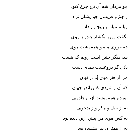
چو مردان شه آن تاج چرخ کبود
ز جمّ و فریدون چو ایشان نزاد
زبانم مباد ار بپیچم ز داد
بگفت این و بگشاد چادر ز روى
همه روى ماه و همه پشت موى‏
سه دیگر چنین است رویم که هست
یکى گر دروغست بنماى دست‏
مرا از هنر موى بُد در نهان
که آن را ندیدى کس اندر جهان‏
نمودم همه پیشت ازین جادویى
نه از تنبل و مکر و ز بدخویى‏
نه کس موى من پیش ازین دیده بود
نه از مهتران نیز بشنیده بود