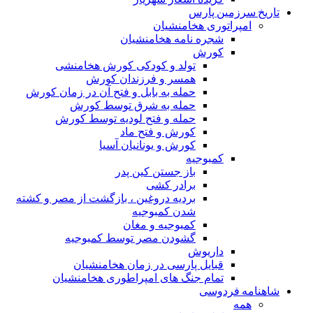
تاریخ سرزمین پارس
امپراتوری هخامنشیان
شجره نامه هخامنشیان
کورش
تولد و کودکی کورش هخامنشی
همسر و فرزندان کورش
حمله به بابل و فتح آن در زمان کورش
حمله به شرق توسط کورش
حمله و فتح لودیه توسط کورش
کورش و فتح ماد
کورش و یونانیان آسیا
کمبوجیه
باز جستن کین پدر
برادر کشی
بردیه دروغین ، بازگشت از مصر و کشته
شدن کمبوجیه
کمبوجیه و مغان
گشودن مصر توسط کمبوجیه
داریوش
قبایل پارسی در زمان هخامنشیان
تمام جنگ های امپراطوری هخامنشیان
شاهنامه فردوسی
همه