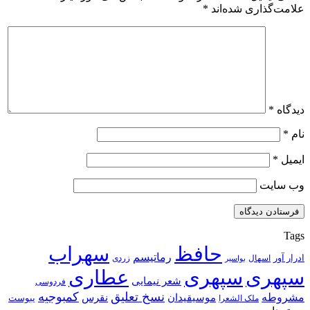
علامت‌گذاری شده‌اند
*
دیدگاه
*
نام
*
ایمیل
*
وب‌ سایت
Tags
حافظ
سهراب
رماتیسم
ادرار آور
اسهال
زردی
بواسیر
سپهری
سپهری
عطاری
شعر نیمایی
فردوسی
نسخ تعلیق
کمبوجیه
مشروطه
موسیقیدان
نقرس
یبوست
ملک الشعرا