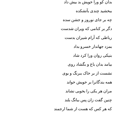
بدان کو ورا خویش بد بیش داد
ببخشید چندى بآتشکده
چه بر جاى نوروز و جشن سده‏
دگر بر کنامى که ویران شدست
رباطى که آرام شیران بدست‏
بمزد جهاندار خسرو بداد
بنیکى روان ورا کرد شاد
بیامد بدان باغ و بگشاد روى
نشست از بر خاک بى‏رنگ و بوى‏
همه بندگانرا بر خویش خواند
مران هر یکى را بخوبى نشاند
چنین گفت زان پس ببانگ بلند
که هر کس که هست از شما ارجمند