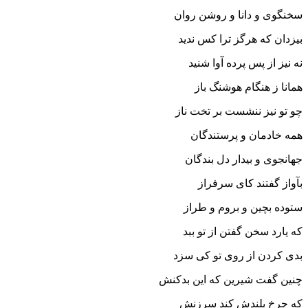
سخن‏گوى و دانا و روشن روان‏
بیزدان که هرگز ترا کس ندید
نه نیز از پس پرده آوا شنید
همانا ز هنگام هوشنگ باز
چو تو نیز ننشست بر تخت ناز
همه خادمان و پرستندگان
جهانجوى و بیدار دل بندگان‏
بآواز گفتند کاى سرفراز
ستوده بچین و بروم و طراز
که یارد سخن گفتن از تو ببد
بدى کردن از روى تو کى سزد
چنین گفت شیرین که این بدکنش
که چرخ بلندش کند سرزنش‏