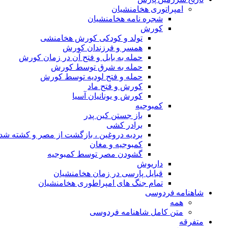
امپراتوری هخامنشیان
شجره نامه هخامنشیان
کورش
تولد و کودکی کورش هخامنشی
همسر و فرزندان کورش
حمله به بابل و فتح آن در زمان کورش
حمله به شرق توسط کورش
حمله و فتح لودیه توسط کورش
کورش و فتح ماد
کورش و یونانیان آسیا
کمبوجیه
باز جستن کین پدر
برادر کشی
بردیه دروغین ، بازگشت از مصر و کشته شد
کمبوجیه و مغان
گشودن مصر توسط کمبوجیه
داریوش
قبایل پارسی در زمان هخامنشیان
تمام جنگ های امپراطوری هخامنشیان
شاهنامه فردوسی
همه
متن کامل شاهنامه فردوسی
متفرقه