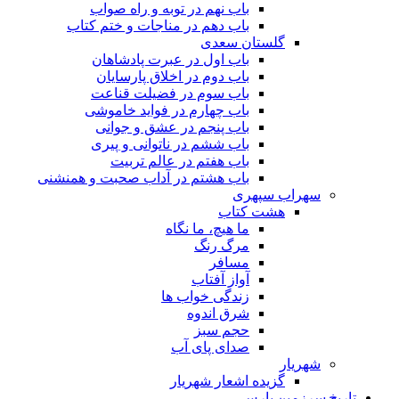
باب نهم در توبه و راه صواب
باب دهم در مناجات و ختم کتاب
گلستان سعدی
باب اول در عبرت پادشاهان
باب دوم در اخلاق پارسایان
باب سوم در فضیلت قناعت
باب چهارم در فواید خاموشى
باب پنجم در عشق و جوانى
باب ششم در ناتوانى و پیرى
باب هفتم در عالم تربیت
باب هشتم در آداب صحبت و همنشنى
سهراب سپهری
هشت کتاب
ما هیچ، ما نگاه
مرگ رنگ
مسافر
آواز آفتاب
زندگی خواب ها
شرق اندوه
حجم سبز
صدای پای آب
شهریار
گزیده اشعار شهریار
تاریخ سرزمین پارس