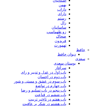
اشکانیان
بهمن
داراب
دارای
رستم
زال
ساسانیان
زو طهماسپ‏
ضحاک
فریدون
تهمورث
حافظ
دیوان حافظ
سعدی
بوستان سعدی
سرآغاز
باب اول در عدل و تدبیر و رای
باب دوم در احسان
باب سوم در عشق و مستی و شور
باب چهارم در تواضع
باب پنجم در باب تسلیم و رضا
باب ششم در قناعت
باب هفتم در تاءثیر تربیت
باب هشتم در شکر بر عافیت