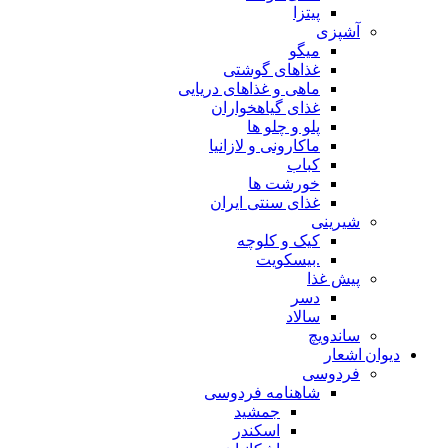
پیتزا
آشپزی
میگو
غذاهای گوشتی
ماهی و غذاهای دریایی
غذای گیاهخواران
پلو و چلو ها
ماکارونی و لازانیا
کباب
خورشت ها
غذای سنتی ایران
شیرینی
کیک و کلوچه
.بیسکویت
پیش غذا
دسر
سالاد
ساندویچ
دیوان اشعار
فردوسی
شاهنامه فردوسی
جمشید
اسکندر