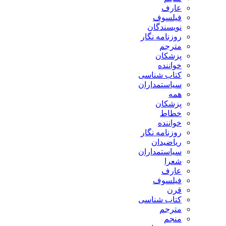
عارف
فیلسوف
نویسندگان
روزنامه نگار
مترجم
پزشکان
خواننده
کتاب شناسی
سیاستمداران
همه
پزشکان
خطاط
خواننده
روزنامه نگار
ریاضیدان
سیاستمداران
شعرا
عارف
فیلسوف
قرن
کتاب شناسی
مترجم
منجم