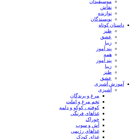
موسیقیدان
نقاش
نوازنده
نویسندگان
داستان کوتاه
طنز
عشق
زیبا
پند آموز
همه
پند آموز
زیبا
طنز
عشق
آموزش آشپزی
آشپزی
مرغ و پرندگان
تخم مرغ و املت
کوفته ، کوکو و دلمه
غذاهای فرنگی
خوراک
آش و سوپ
غذاهای رژیمی
غذای کودک