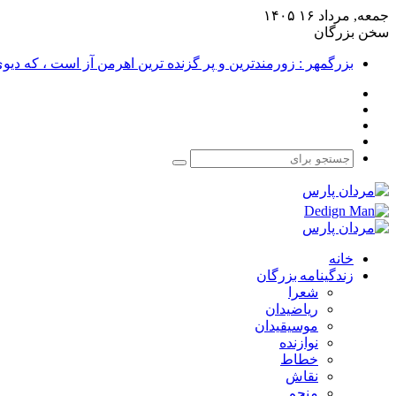
جمعه, مرداد ۱۶ ۱۴۰۵
سخن بزرگان
بزرگمهر : زورمندترین و پر گزنده ترین اهرمن آز است ، که دی
فیس
X
بوک
یوتیوب
اینستاگرام
جستجو
برای
خانه
زندگینامه بزرگان
شعرا
ریاضیدان
موسیقیدان
نوازنده
خطاط
نقاش
منجم