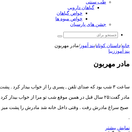
طب سنتی
گیاهان دارویی
خواص گیاهان
خواص میوه ها
جشن های پارسیان
جستجو
برای
خانه
/
داستان کوتاه
/
پند آموز
/
مادر مهربون
پند آموز
زیبا
مادر مهربون
ساعت ۳ شب بود که صدای تلفن , پسری را از خواب بیدار کرد . پشت خط مادرش بود . پسر با عصبانیت گفت: چرا این وقت شب مرا از خواب بیدار کردی؟
مادر گفت:۲۵ سال قبل در همین موقع شب تو مرا از خواب بیدار کردی؟ فقط خواستم بگویم تولدت مبارک . پسر از اینکه دل مادرش را شکسته بود تا صبح خوابش نبرد ,
صبح سراغ مادرش رفت . وقتی داخل خانه شد مادرش را پشت میز تلفن ب
.
نمایش بیشتر