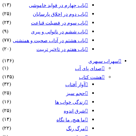
(۱۳)
باب چهارم در فواید خاموشى
(۲۵)
باب دوم در اخلاق پارسایان
(۲۴)
باب سوم در فضیلت قناعت
(۹)
باب ششم در ناتوانى و پیرى
(۷۷)
باب هشتم در آداب صحبت و همنشنى
(۲۰)
باب هفتم در تاءثیر تربیت
(۱۳۶)
سهراب سپهری
(۱)
صدای پای آب
(۱۳۵)
هشت کتاب
(۳۲)
آواز آفتاب
(۲۵)
حجم سبز
(۱۶)
زندگی خواب ها
(۲۵)
شرق اندوه
(۱۴)
ما هیچ، ما نگاه
(۲۲)
مرگ رنگ