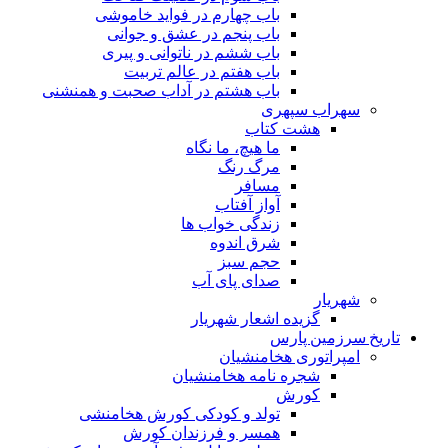
باب چهارم در فواید خاموشى
باب پنجم در عشق و جوانى
باب ششم در ناتوانى و پیرى
باب هفتم در عالم تربیت
باب هشتم در آداب صحبت و همنشنى
سهراب سپهری
هشت کتاب
ما هیچ، ما نگاه
مرگ رنگ
مسافر
آواز آفتاب
زندگی خواب ها
شرق اندوه
حجم سبز
صدای پای آب
شهریار
گزیده اشعار شهریار
تاریخ سرزمین پارس
امپراتوری هخامنشیان
شجره نامه هخامنشیان
کورش
تولد و کودکی کورش هخامنشی
همسر و فرزندان کورش