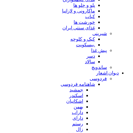
پلو و چلو ها
ماکارونی و لازانیا
کباب
خورشت ها
غذای سنتی ایران
شیرینی
کیک و کلوچه
.بیسکویت
پیش غذا
دسر
سالاد
ساندویچ
دیوان اشعار
فردوسی
شاهنامه فردوسی
جمشید
اسکندر
اشکانیان
بهمن
داراب
دارای
رستم
زال