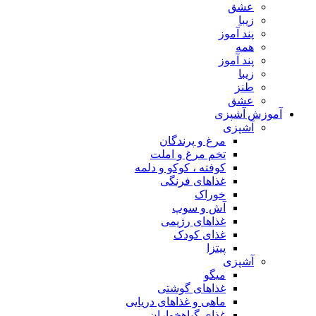
عشق
زیبا
پند آموز
همه
پند آموز
زیبا
طنز
عشق
آموزش آشپزی
آشپزی
مرغ و پرندگان
تخم مرغ و املت
کوفته ، کوکو و دلمه
غذاهای فرنگی
خوراک
آش و سوپ
غذاهای رژیمی
غذای کودک
پیتزا
آشپزی
میگو
غذاهای گوشتی
ماهی و غذاهای دریایی
غذای گیاهخواران