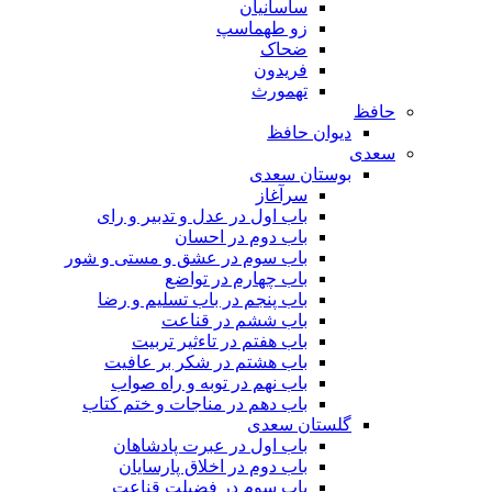
ساسانیان
زو طهماسپ‏
ضحاک
فریدون
تهمورث
حافظ
دیوان حافظ
سعدی
بوستان سعدی
سرآغاز
باب اول در عدل و تدبیر و رای
باب دوم در احسان
باب سوم در عشق و مستی و شور
باب چهارم در تواضع
باب پنجم در باب تسلیم و رضا
باب ششم در قناعت
باب هفتم در تاءثیر تربیت
باب هشتم در شکر بر عافیت
باب نهم در توبه و راه صواب
باب دهم در مناجات و ختم کتاب
گلستان سعدی
باب اول در عبرت پادشاهان
باب دوم در اخلاق پارسایان
باب سوم در فضیلت قناعت