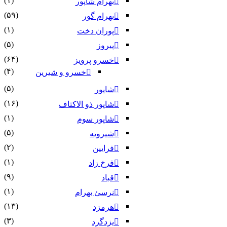
(۱)
بهرام شاپور
(۵۹)
بهرام گور
(۱)
پوران دخت
(۵)
پیروز
(۶۴)
خسرو پرویز
(۴)
خسرو و شیرین
(۵)
شاپور
(۱۶)
شاپور ذو الاکتاف
(۱)
شاپور سوم‏
(۵)
شیرویه
(۲)
فرایین
(۱)
فرخ زاد
(۹)
قباد
(۱)
نرسئ بهرام‏
(۱۳)
هرمزد
(۳)
یزدگرد