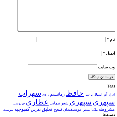
نام
*
ایمیل
*
وب‌ سایت
Tags
حافظ
سهراب
رماتیسم
ادرار آور
اسهال
زردی
بواسیر
سپهری
سپهری
عطاری
شعر نیمایی
فردوسی
نسخ تعلیق
کمبوجیه
مشروطه
موسیقیدان
نقرس
یبوست
ملک الشعرا
دسته‌ها