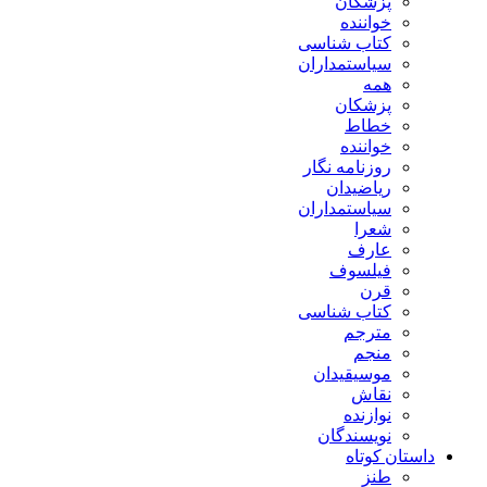
پزشکان
خواننده
کتاب شناسی
سیاستمداران
همه
پزشکان
خطاط
خواننده
روزنامه نگار
ریاضیدان
سیاستمداران
شعرا
عارف
فیلسوف
قرن
کتاب شناسی
مترجم
منجم
موسیقیدان
نقاش
نوازنده
نویسندگان
داستان کوتاه
طنز