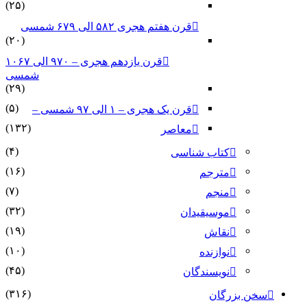
(۲۵)
قرن هفتم هجری ۵۸۲ الی ۶۷۹ شمسی
(۲۰)
قرن یازدهم هجری – ۹۷۰ الی ۱۰۶۷
شمسی
(۲۹)
(۵)
قرن یک هجری – ۱ الی ۹۷ شمسی –
(۱۳۲)
معاصر
(۴)
کتاب شناسی
(۱۶)
مترجم
(۷)
منجم
(۳۲)
موسیقیدان
(۱۹)
نقاش
(۱۰)
نوازنده
(۴۵)
نویسندگان
(۳۱۶)
سخن بزرگان