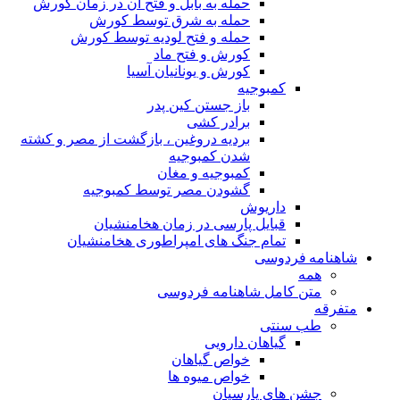
حمله به بابل و فتح آن در زمان کورش
حمله به شرق توسط کورش
حمله و فتح لودیه توسط کورش
کورش و فتح ماد
کورش و یونانیان آسیا
کمبوجیه
باز جستن کین پدر
برادر کشی
بردیه دروغین ، بازگشت از مصر و کشته
شدن کمبوجیه
کمبوجیه و مغان
گشودن مصر توسط کمبوجیه
داریوش
قبایل پارسی در زمان هخامنشیان
تمام جنگ های امپراطوری هخامنشیان
شاهنامه فردوسی
همه
متن کامل شاهنامه فردوسی
متفرقه
طب سنتی
گیاهان دارویی
خواص گیاهان
خواص میوه ها
جشن های پارسیان