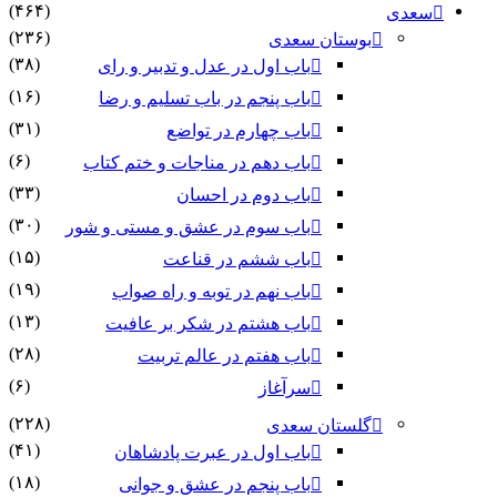
(۴۶۴)
سعدی
(۲۳۶)
بوستان سعدی
(۳۸)
باب اول در عدل و تدبیر و رای
(۱۶)
باب پنجم در باب تسلیم و رضا
(۳۱)
باب چهارم در تواضع
(۶)
باب دهم در مناجات و ختم کتاب
(۳۳)
باب دوم در احسان
(۳۰)
باب سوم در عشق و مستی و شور
(۱۵)
باب ششم در قناعت
(۱۹)
باب نهم در توبه و راه صواب
(۱۳)
باب هشتم در شکر بر عافیت
(۲۸)
باب هفتم در عالم تربیت
(۶)
سرآغاز
(۲۲۸)
گلستان سعدی
(۴۱)
باب اول در عبرت پادشاهان
(۱۸)
باب پنجم در عشق و جوانى