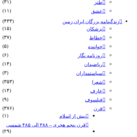
(۳۱)
طنز
(۱۱)
عشق
(۴۳۳)
زندگینامه بزرگان ایران زمین
(۱۵)
پزشکان
(۳۷)
خطاط
(۵)
خواننده
(۶)
روزنامه نگار
(۱۴)
ریاضیدان
(۳)
سیاستمداران
(۳۵۳)
شعرا
(۱۴)
عارف
(۹)
فیلسوف
(۳۷۶)
قرن
(۱)
پیش از اسلام
قرن پنجم هجری – ۳۸۸ الی ۴۸۵ شمسی
(۲۹)