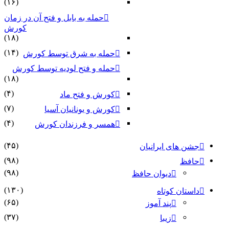
(۱۶)
حمله به بابل و فتح آن در زمان
کورش
(۱۸)
(۱۴)
حمله به شرق توسط کورش
حمله و فتح لودیه توسط کورش
(۱۸)
(۴)
کورش و فتح ماد
(۷)
کورش و یونانیان آسیا
(۴)
همسر و فرزندان کورش
(۴۵)
جشن های ایرانیان
(۹۸)
حافظ
(۹۸)
دیوان حافظ
(۱۳۰)
داستان کوتاه
(۶۵)
پند آموز
(۳۷)
زیبا