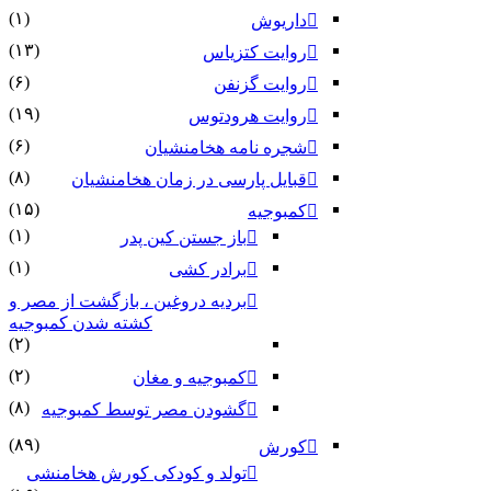
(۱)
داریوش
(۱۳)
روایت کتزیاس
(۶)
روایت گزنفن
(۱۹)
روایت هرودتوس
(۶)
شجره نامه هخامنشیان
(۸)
قبایل پارسی در زمان هخامنشیان
(۱۵)
کمبوجیه
(۱)
باز جستن کین پدر
(۱)
برادر کشی
بردیه دروغین ، بازگشت از مصر و
کشته شدن کمبوجیه
(۲)
(۲)
کمبوجیه و مغان
(۸)
گشودن مصر توسط کمبوجیه
(۸۹)
کورش
تولد و کودکی کورش هخامنشی