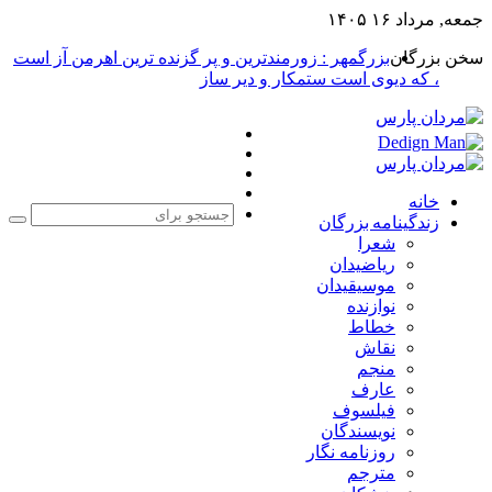
جمعه, مرداد ۱۶ ۱۴۰۵
سخن بزرگان
بزرگمهر : زورمندترین و پر گزنده ترین اهرمن آز است
، که دیوی است ستمکار و دیر ساز
فیس
X
بوک
یوتیوب
اینستاگرام
خانه
زندگینامه بزرگان
جست
شعرا
برا
ریاضیدان
موسیقیدان
نوازنده
خطاط
نقاش
منجم
عارف
فیلسوف
نویسندگان
روزنامه نگار
مترجم