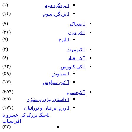
(۱)
یزدگرد دوم
(۱۴)
یزدگرد سوم
(۷)
ضحاک
(۲۶)
فریدون
(۷)
ایرج
(۲)
کیومرث
(۶)
کی قباد
(۹۳)
کی کاووس
(۵۸)
سیاوش
(۱۳)
کین سیاوش
(۲۵۴)
کیخسرو
(۲۹)
داستان بیژن و منیژه
(۱۷۷)
رزم ایرانیان و تورانیان
جنگ بزرگ کی خسرو با
افراسیاب
(۴۴)