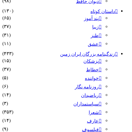
(۹۸)
دیوان حافظ
(۱۳۰)
داستان کوتاه
(۶۵)
پند آموز
(۳۷)
زیبا
(۳۱)
طنز
(۱۱)
عشق
(۴۳۳)
زندگینامه بزرگان ایران زمین
(۱۵)
پزشکان
(۳۷)
خطاط
(۵)
خواننده
(۶)
روزنامه نگار
(۱۴)
ریاضیدان
(۳)
سیاستمداران
(۳۵۳)
شعرا
(۱۴)
عارف
(۹)
فیلسوف