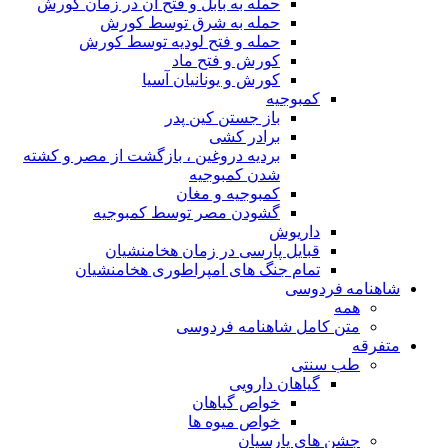
حمله به بابل و فتح آن در زمان کورش
حمله به شرق توسط کورش
حمله و فتح لودیه توسط کورش
کورش و فتح ماد
کورش و یونانیان آسیا
کمبوجیه
باز جستن کین پدر
برادر کشی
بردیه دروغین ، بازگشت از مصر و کشته
شدن کمبوجیه
کمبوجیه و مغان
گشودن مصر توسط کمبوجیه
داریوش
قبایل پارسی در زمان هخامنشیان
تمام جنگ های امپراطوری هخامنشیان
شاهنامه فردوسی
همه
متن کامل شاهنامه فردوسی
متفرقه
طب سنتی
گیاهان دارویی
خواص گیاهان
خواص میوه ها
جشن های پارسیان