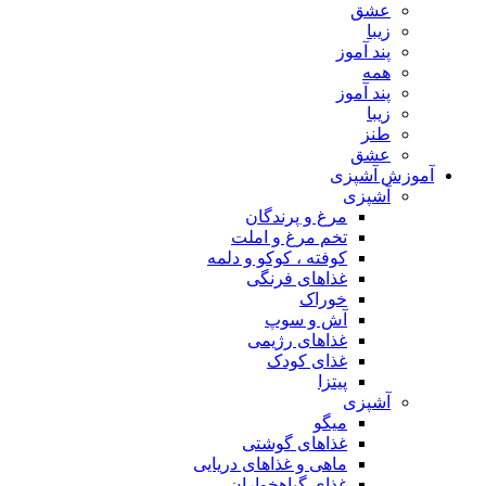
عشق
زیبا
پند آموز
همه
پند آموز
زیبا
طنز
عشق
آموزش آشپزی
آشپزی
مرغ و پرندگان
تخم مرغ و املت
کوفته ، کوکو و دلمه
غذاهای فرنگی
خوراک
آش و سوپ
غذاهای رژیمی
غذای کودک
پیتزا
آشپزی
میگو
غذاهای گوشتی
ماهی و غذاهای دریایی
غذای گیاهخواران