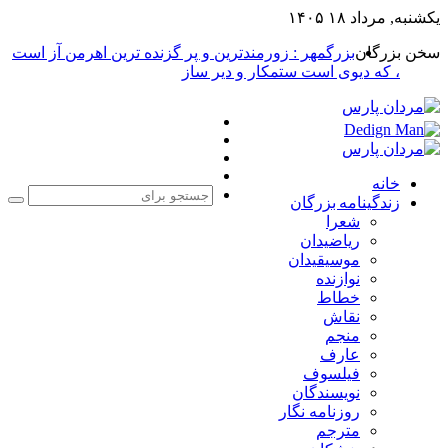
یکشنبه, مرداد ۱۸ ۱۴۰۵
سخن بزرگان
بزرگمهر : زورمندترین و پر گزنده ترین اهرمن آز است
، که دیوی است ستمکار و دیر ساز
فیس
X
بوک
یوتیوب
اینستاگرام
خانه
زندگینامه بزرگان
جست
شعرا
برا
ریاضیدان
موسیقیدان
نوازنده
خطاط
نقاش
منجم
عارف
فیلسوف
نویسندگان
روزنامه نگار
مترجم