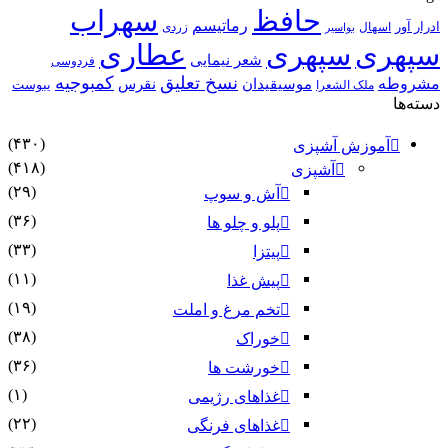
حافظ
سهراب
رماتیسم
ادرار آور
اسهال
زردی
بواسیر
سپهری
سپهری
عطاری
شعر نیمایی
فردوسی
نسخ تعلیق
کمبوجیه
مشروطه
موسیقیدان
نقرس
یبوست
ملک الشعرا
دسته‌ها
(۴۳۰)
آموزش آشپزی
(۴۱۸)
آشپزی
(۲۹)
آش و سوپ
(۳۶)
پلو و چلو ها
(۳۳)
پیتزا
(۱۱)
پیش غذا
(۱۹)
تخم مرغ و املت
(۳۸)
خوراک
(۳۶)
خورشت ها
(۱)
غذاهای رژیمی
(۲۲)
غذاهای فرنگی