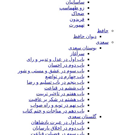
ساسانیان
زو طهماسپ‏
ضحاک
فریدون
تهمورث
حافظ
دیوان حافظ
سعدی
بوستان سعدی
سرآغاز
باب اول در عدل و تدبیر و رای
باب دوم در احسان
باب سوم در عشق و مستی و شور
باب چهارم در تواضع
باب پنجم در باب تسلیم و رضا
باب ششم در قناعت
باب هفتم در تاءثیر تربیت
باب هشتم در شکر بر عافیت
باب نهم در توبه و راه صواب
باب دهم در مناجات و ختم کتاب
گلستان سعدی
باب اول در عبرت پادشاهان
باب دوم در اخلاق پارسایان
باب سوم در فضیلت قناعت