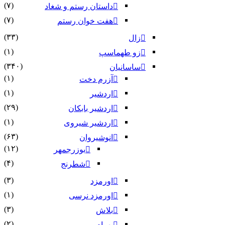
(۷)
داستان رستم و شغاد
(۷)
هفت خوان رستم‏
(۳۳)
زال
(۱)
زو طهماسپ‏
(۳۴۰)
ساسانیان
(۱)
آزرم دخت
(۱)
اردشیر
(۲۹)
اردشیر بابکان
(۱)
اردشیر شیروی
(۶۳)
انوشیروان
(۱۲)
بوزرجمهر
(۴)
شطرنج
(۳)
اورمزد
(۱)
اورمزد نرسى‏
(۳)
بلاش
(۲)
بهرام