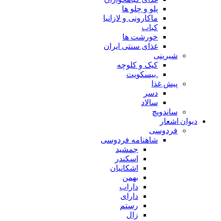
پلو و چلو ها
ماکارونی و لازانیا
کباب
خورشت ها
غذای سنتی ایران
شیرینی
کیک و کلوچه
.بیسکویت
پیش غذا
دسر
سالاد
ساندویچ
دیوان اشعار
فردوسی
شاهنامه فردوسی
جمشید
اسکندر
اشکانیان
بهمن
داراب
دارای
رستم
زال