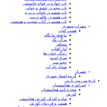
باب چهارم در فواید خاموشى
باب پنجم در عشق و جوانى
باب ششم در ناتوانى و پیرى
باب هفتم در عالم تربیت
باب هشتم در آداب صحبت و همنشنى
سهراب سپهری
هشت کتاب
ما هیچ، ما نگاه
مرگ رنگ
مسافر
آواز آفتاب
زندگی خواب ها
شرق اندوه
حجم سبز
صدای پای آب
شهریار
گزیده اشعار شهریار
تاریخ سرزمین پارس
امپراتوری هخامنشیان
شجره نامه هخامنشیان
کورش
تولد و کودکی کورش هخامنشی
همسر و فرزندان کورش