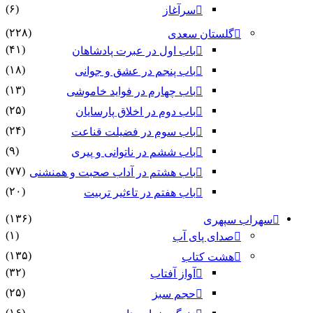
(۶)
سرآغاز
(۲۲۸)
گلستان سعدی
(۴۱)
باب اول در عبرت پادشاهان
(۱۸)
باب پنجم در عشق و جوانى
(۱۳)
باب چهارم در فواید خاموشى
(۲۵)
باب دوم در اخلاق پارسایان
(۲۴)
باب سوم در فضیلت قناعت
(۹)
باب ششم در ناتوانى و پیرى
(۷۷)
باب هشتم در آداب صحبت و همنشنى
(۲۰)
باب هفتم در تاءثیر تربیت
(۱۳۶)
سهراب سپهری
(۱)
صدای پای آب
(۱۳۵)
هشت کتاب
(۳۲)
آواز آفتاب
(۲۵)
حجم سبز
(۱۶)