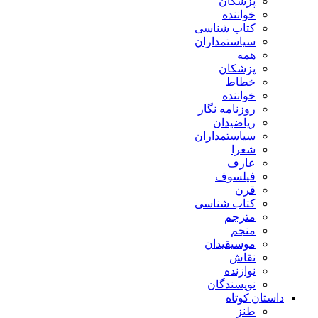
پزشکان
خواننده
کتاب شناسی
سیاستمداران
همه
پزشکان
خطاط
خواننده
روزنامه نگار
ریاضیدان
سیاستمداران
شعرا
عارف
فیلسوف
قرن
کتاب شناسی
مترجم
منجم
موسیقیدان
نقاش
نوازنده
نویسندگان
داستان کوتاه
طنز