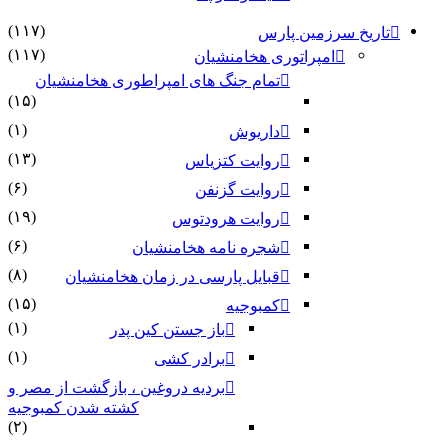
(۱۱۷)
تاریخ سرزمین پارس
(۱۱۷)
امپراتوری هخامنشیان
تمام جنگ های امپراطوری هخامنشیان
(۱۵)
(۱)
داریوش
(۱۳)
روایت کتزیاس
(۶)
روایت گزنفن
(۱۹)
روایت هرودتوس
(۶)
شجره نامه هخامنشیان
(۸)
قبایل پارسی در زمان هخامنشیان
(۱۵)
کمبوجیه
(۱)
باز جستن کین پدر
(۱)
برادر کشی
بردیه دروغین ، بازگشت از مصر و
کشته شدن کمبوجیه
(۲)