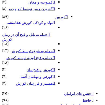
(۲)
کمبوجیه و مغان
(۸)
گشودن مصر توسط کمبوجیه
(۸۹)
کورش
تولد و کودکی کورش هخامنشی
(۱۶)
حمله به بابل و فتح آن در زمان
کورش
(۱۸)
(۱۴)
حمله به شرق توسط کورش
حمله و فتح لودیه توسط کورش
(۱۸)
(۴)
کورش و فتح ماد
(۷)
کورش و یونانیان آسیا
(۴)
همسر و فرزندان کورش
(۴۵)
جشن های ایرانیان
(۹۸)
حافظ