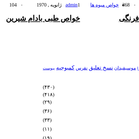
۰
368
خواص میوه ها
1 ژانویه , 1970
admin
۰
104
فرنگی
خواص طبی بادام شیرین
نسخ تعلیق
کمبوجیه
موسیقیدان
نقرس
یبوست
ا
(۴۳۰)
(۴۱۸)
(۲۹)
(۳۶)
(۳۳)
(۱۱)
(۱۹)