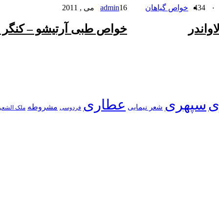
۰
434
خواص گیاهان
16 می , 2011
admin
واندر
خواص طبی آرتیشو – کنگر 
ی
سپهری
عطاری
شعر نیمایی
مشروطه
فردوسی
ملک الشعر