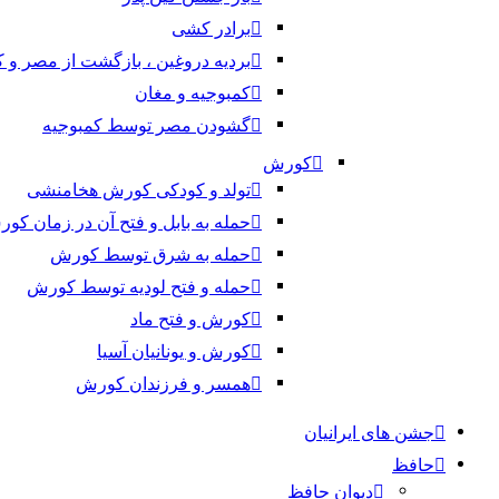
برادر کشی
بردیه دروغین ، بازگشت از مصر و 
کمبوجیه و مغان
گشودن مصر توسط کمبوجیه
کورش
تولد و کودکی کورش هخامنشی
حمله به بابل و فتح آن در زمان کو
حمله به شرق توسط کورش
حمله و فتح لودیه توسط کورش
کورش و فتح ماد
کورش و یونانیان آسیا
همسر و فرزندان کورش
جشن های ایرانیان
حافظ
دیوان حافظ