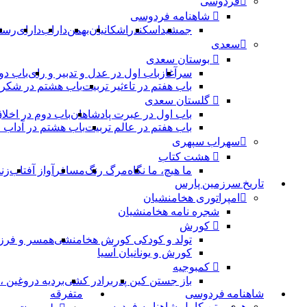
فردوسی
شاهنامه فردوسی
جمشید
اسکندر
اشکانیان
بهمن
داراب
دارای
رست
سعدی
بوستان سعدی
سرآغاز
باب اول در عدل و تدبیر و رای
باب دو
باب هفتم در تاءثیر تربیت
باب هشتم در شکر 
گلستان سعدی
باب اول در عبرت پادشاهان
باب دوم در اخلا
باب هفتم در عالم تربیت
باب هشتم در آداب
سهراب سپهری
هشت کتاب
ما هیچ، ما نگاه
مرگ رنگ
مسافر
آواز آفتاب
زن
تاریخ سرزمین پارس
امپراتوری هخامنشیان
شجره نامه هخامنشیان
کورش
تولد و کودکی کورش هخامنشی
همسر و فرز
کورش و یونانیان آسیا
کمبوجیه
باز جستن کین پدر
برادر کشی
بردیه دروغین 
شاهنامه فردوسی
متفرقه
همه
متن کامل شاهنامه فردوسی