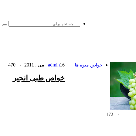
جست
برا
خواص میوه ها
16 می , 2011
admin
۰
470
خواص طبی انجیر
172
۰