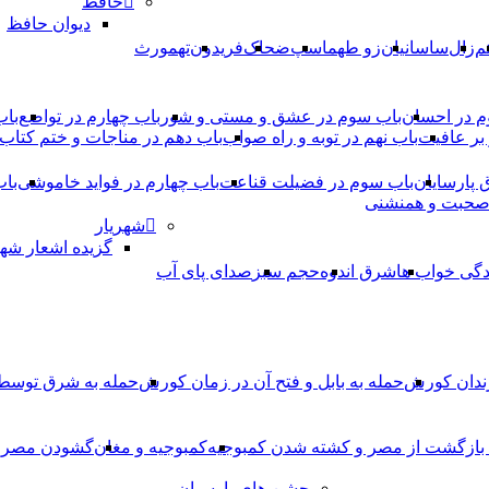
حافظ
دیوان حافظ
م
زال
ساسانیان
زو طهماسپ‏
ضحاک
فریدون
تهمورث
م در احسان
باب سوم در عشق و مستی و شور
باب چهارم در تواضع
باب
بر عافیت
باب نهم در توبه و راه صواب
باب دهم در مناجات و ختم کتاب
ق پارسایان
باب سوم در فضیلت قناعت
باب چهارم در فواید خاموشى
باب
 صحبت و همنشنى
شهریار
گزیده اشعار شهر
دگی خواب ها
شرق اندوه
حجم سبز
صدای پای آب
ندان کورش
حمله به بابل و فتح آن در زمان کورش
حمله به شرق توس
، بازگشت از مصر و کشته شدن کمبوجیه
کمبوجیه و مغان
گشودن مصر ت
جشن های پارسیان