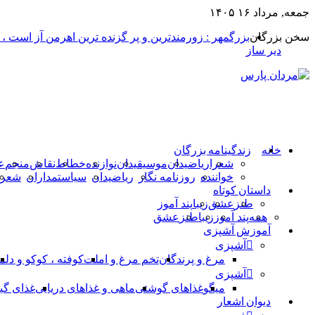
جمعه, مرداد ۱۶ ۱۴۰۵
سخن بزرگان
بزرگمهر : زورمندترین و پر گزنده ترین اهرمن آز است ،
دیر ساز
خانه
زندگینامه بزرگان
شعرا
ریاضیدان
موسیقیدان
نوازنده
خطاط
نقاش
منجم
ع
خواننده
روزنامه نگار
ریاضیدان
سیاستمداران
شعرا
داستان کوتاه
طنز
عشق
زیبا
پند آموز
همه
پند آموز
زیبا
طنز
عشق
آموزش آشپزی
آشپزی
مرغ و پرندگان
تخم مرغ و املت
کوفته ، کوکو و دلم
آشپزی
میگو
غذاهای گوشتی
ماهی و غذاهای دریایی
غذای گی
دیوان اشعار