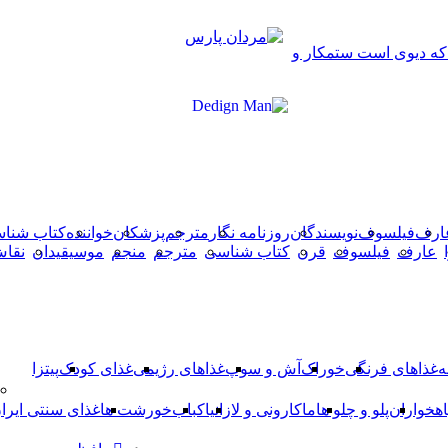
دکمه
 که دیوی است ستمکار و
بازگشت
به
بالا
ارف
فیلسوف
نویسندگان
روزنامه نگار
مترجم
پزشکان
خواننده
کتاب شنا
عارف
فیلسوف
قرن
کتاب شناسی
مترجم
منجم
موسیقیدان
نقا
ه
غذاهای فرنگی
خوراک
آش و سوپ
غذاهای رژیمی
غذای کودک
پیتزا
اهخواران
پلو و چلو ها
ماکارونی و لازانیا
کباب
خورشت ها
غذای سنتی ایرا