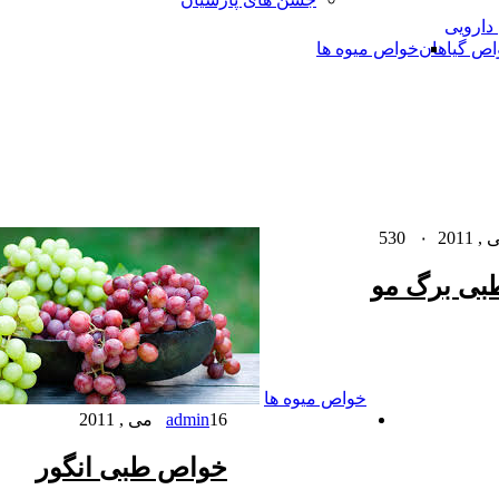
 دارویی
اص گیاهان
خواص میوه ها
530
۰
ی برگ مو
خواص میوه ها
16 می , 2011
admin
خواص طبی انگور