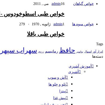
خواص گیاهان
16 می , 2011
admin
خواص طبی اسطوخودوس -لا
خواص میوه ها
1 ژانویه , 1970
admin
۰
279
خواص طبی باقلا
Tags
حافظ
سهراب سپهر
رماتیسم
ادرار آور
اسهال
زردی
بواسیر
دسته‌ها
آموزش آشپزی
آشپزی
آش و سوپ
پلو و چلو ها
پیتزا
پیش غذا
تخم مرغ و املت