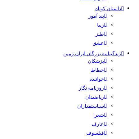
داستان کوتاه
پند آموز
زیبا
طنز
عشق
زندگینامه بزرگان ایران زمین
پزشکان
خطاط
خواننده
روزنامه نگار
ریاضیدان
سیاستمداران
شعرا
عارف
فیلسوف