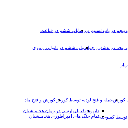
 پنجم در باب تسلیم و رضا
باب ششم در قناعت
 پنجم در عشق و جوانى
باب ششم در ناتوانى و پیرى
یار
ط کورش
حمله و فتح لودیه توسط کورش
کورش و فتح ماد
داریوش
قبایل پارسی در زمان هخامنشیان
تمام جنگ های امپراطوری هخامنشیان
وسط کمبوجیه