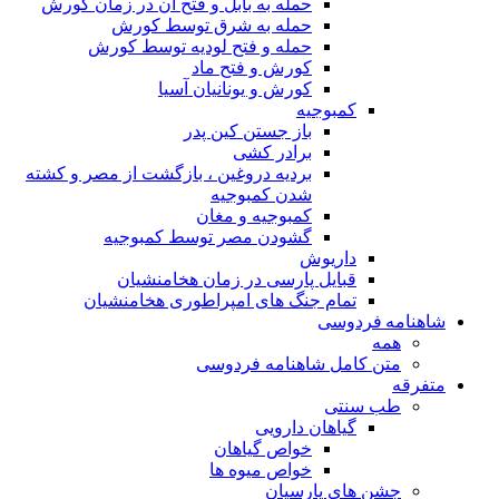
حمله به بابل و فتح آن در زمان کورش
حمله به شرق توسط کورش
حمله و فتح لودیه توسط کورش
کورش و فتح ماد
کورش و یونانیان آسیا
کمبوجیه
باز جستن کین پدر
برادر کشی
بردیه دروغین ، بازگشت از مصر و کشته
شدن کمبوجیه
کمبوجیه و مغان
گشودن مصر توسط کمبوجیه
داریوش
قبایل پارسی در زمان هخامنشیان
تمام جنگ های امپراطوری هخامنشیان
شاهنامه فردوسی
همه
متن کامل شاهنامه فردوسی
متفرقه
طب سنتی
گیاهان دارویی
خواص گیاهان
خواص میوه ها
جشن های پارسیان