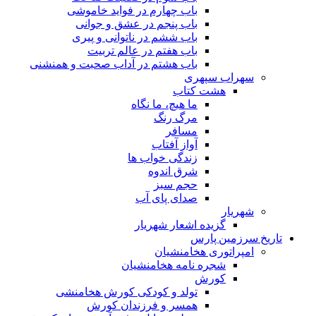
باب چهارم در فواید خاموشى
باب پنجم در عشق و جوانى
باب ششم در ناتوانى و پیرى
باب هفتم در عالم تربیت
باب هشتم در آداب صحبت و همنشنى
سهراب سپهری
هشت کتاب
ما هیچ، ما نگاه
مرگ رنگ
مسافر
آواز آفتاب
زندگی خواب ها
شرق اندوه
حجم سبز
صدای پای آب
شهریار
گزیده اشعار شهریار
تاریخ سرزمین پارس
امپراتوری هخامنشیان
شجره نامه هخامنشیان
کورش
تولد و کودکی کورش هخامنشی
همسر و فرزندان کورش