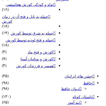
تولد و کودکی کورش هخامنشی
(۱۶)
حمله به بابل و فتح آن در زمان
کورش
(۱۸)
(۱۴)
حمله به شرق توسط کورش
حمله و فتح لودیه توسط کورش
(۱۸)
(۴)
کورش و فتح ماد
(۷)
کورش و یونانیان آسیا
(۴)
همسر و فرزندان کورش
(۴۵)
جشن های ایرانیان
(۹۸)
حافظ
(۹۸)
دیوان حافظ
(۱۳۰)
داستان کوتاه
(۶۵)
پند آموز