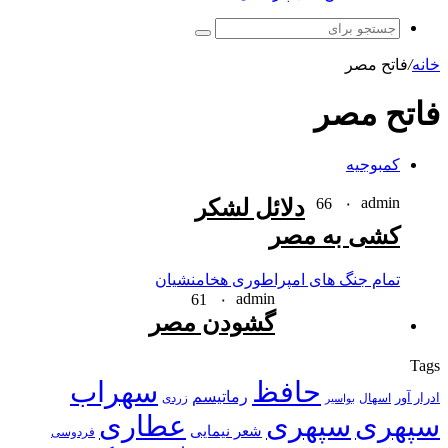
جستجو
برای
خانه
/
فاتح مصر
فاتح مصر
کمبوجیه
admin
۰
66
دلائل لشکر
کشی به مصر
تمام جنگ های امپراطوری هخامنشیان
admin
61
۰
گشودن مصر
Tags
حافظ
سهراب
رماتیسم
ادرار آور
اسهال
زردی
بواسیر
سپهری
سپهری
عطاری
شعر نیمایی
فردوسی