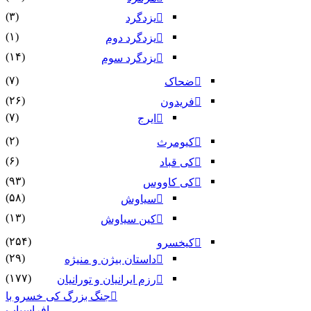
(۳)
یزدگرد
(۱)
یزدگرد دوم
(۱۴)
یزدگرد سوم
(۷)
ضحاک
(۲۶)
فریدون
(۷)
ایرج
(۲)
کیومرث
(۶)
کی قباد
(۹۳)
کی کاووس
(۵۸)
سیاوش
(۱۳)
کین سیاوش
(۲۵۴)
کیخسرو
(۲۹)
داستان بیژن و منیژه
(۱۷۷)
رزم ایرانیان و تورانیان
جنگ بزرگ کی خسرو با
افراسیاب