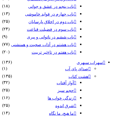
(۱۸)
باب پنجم در عشق و جوانى
(۱۳)
باب چهارم در فواید خاموشى
(۲۵)
باب دوم در اخلاق پارسایان
(۲۴)
باب سوم در فضیلت قناعت
(۹)
باب ششم در ناتوانى و پیرى
(۷۷)
باب هشتم در آداب صحبت و همنشنى
(۲۰)
باب هفتم در تاءثیر تربیت
(۱۳۶)
سهراب سپهری
(۱)
صدای پای آب
(۱۳۵)
هشت کتاب
(۳۲)
آواز آفتاب
(۲۵)
حجم سبز
(۱۶)
زندگی خواب ها
(۲۵)
شرق اندوه
(۱۴)
ما هیچ، ما نگاه