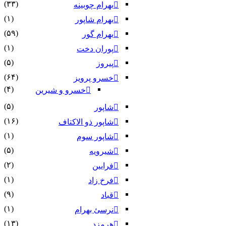
(۳۳)
بهرام چوبینه
(۱)
بهرام شاپور
(۵۹)
بهرام گور
(۱)
پوران دخت
(۵)
پیروز
(۶۴)
خسرو پرویز
(۴)
خسرو و شیرین
(۵)
شاپور
(۱۶)
شاپور ذو الاکتاف
(۱)
شاپور سوم‏
(۵)
شیرویه
(۲)
فرایین
(۱)
فرخ زاد
(۹)
قباد
(۱)
نرسئ بهرام‏
(۱۳)
هرمزد