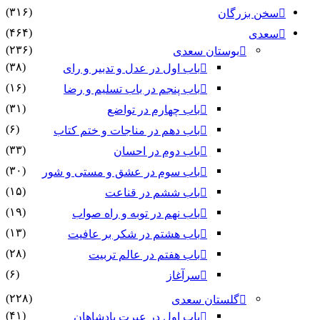
(۳۱۶)
سخن بزرگان
(۴۶۴)
سعدی
(۲۳۶)
بوستان سعدی
(۳۸)
باب اول در عدل و تدبیر و رای
(۱۶)
باب پنجم در باب تسلیم و رضا
(۳۱)
باب چهارم در تواضع
(۶)
باب دهم در مناجات و ختم کتاب
(۳۳)
باب دوم در احسان
(۳۰)
باب سوم در عشق و مستی و شور
(۱۵)
باب ششم در قناعت
(۱۹)
باب نهم در توبه و راه صواب
(۱۳)
باب هشتم در شکر بر عافیت
(۲۸)
باب هفتم در عالم تربیت
(۶)
سرآغاز
(۲۲۸)
گلستان سعدی
(۴۱)
باب اول در عبرت پادشاهان