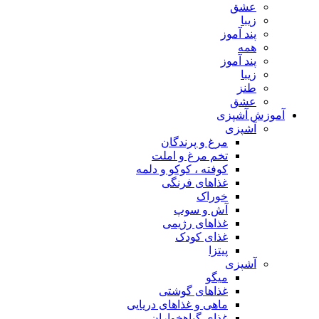
عشق
زیبا
پند آموز
همه
پند آموز
زیبا
طنز
عشق
آموزش آشپزی
آشپزی
مرغ و پرندگان
تخم مرغ و املت
کوفته ، کوکو و دلمه
غذاهای فرنگی
خوراک
آش و سوپ
غذاهای رژیمی
غذای کودک
پیتزا
آشپزی
میگو
غذاهای گوشتی
ماهی و غذاهای دریایی
غذای گیاهخواران