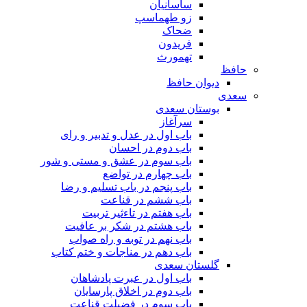
ساسانیان
زو طهماسپ‏
ضحاک
فریدون
تهمورث
حافظ
دیوان حافظ
سعدی
بوستان سعدی
سرآغاز
باب اول در عدل و تدبیر و رای
باب دوم در احسان
باب سوم در عشق و مستی و شور
باب چهارم در تواضع
باب پنجم در باب تسلیم و رضا
باب ششم در قناعت
باب هفتم در تاءثیر تربیت
باب هشتم در شکر بر عافیت
باب نهم در توبه و راه صواب
باب دهم در مناجات و ختم کتاب
گلستان سعدی
باب اول در عبرت پادشاهان
باب دوم در اخلاق پارسایان
باب سوم در فضیلت قناعت