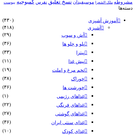
نسخ تعلیق
کمبوجیه
مشروطه
موسیقیدان
نقرس
یبوست
ملک الشعرا
دسته‌ها
(۴۳۰)
آموزش آشپزی
(۴۱۸)
آشپزی
(۲۹)
آش و سوپ
(۳۶)
پلو و چلو ها
(۳۳)
پیتزا
(۱۱)
پیش غذا
(۱۹)
تخم مرغ و املت
(۳۸)
خوراک
(۳۶)
خورشت ها
(۱)
غذاهای رژیمی
(۲۲)
غذاهای فرنگی
(۲۷)
غذاهای گوشتی
(۳۶)
غذای سنتی ایران
(۱۰)
غذای کودک