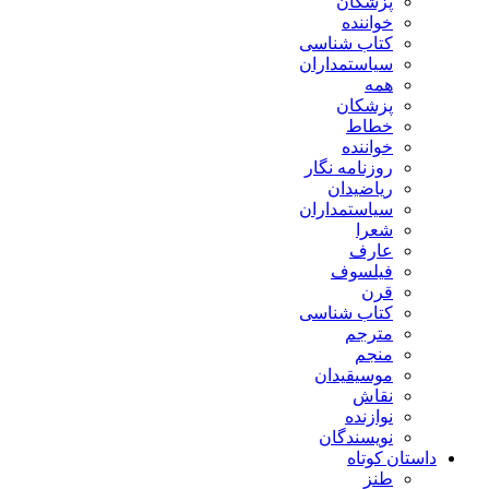
پزشکان
خواننده
کتاب شناسی
سیاستمداران
همه
پزشکان
خطاط
خواننده
روزنامه نگار
ریاضیدان
سیاستمداران
شعرا
عارف
فیلسوف
قرن
کتاب شناسی
مترجم
منجم
موسیقیدان
نقاش
نوازنده
نویسندگان
داستان کوتاه
طنز