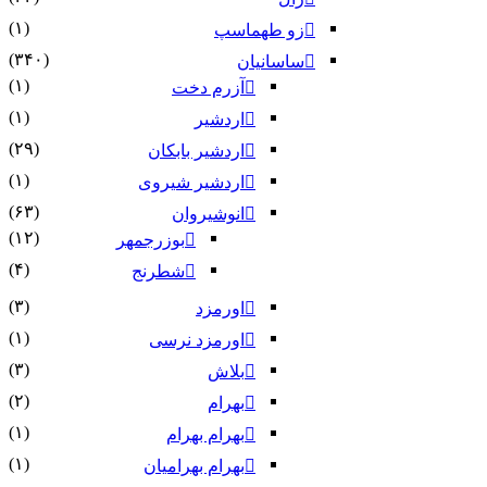
(۱)
زو طهماسپ‏
(۳۴۰)
ساسانیان
(۱)
آزرم دخت
(۱)
اردشیر
(۲۹)
اردشیر بابکان
(۱)
اردشیر شیروی
(۶۳)
انوشیروان
(۱۲)
بوزرجمهر
(۴)
شطرنج
(۳)
اورمزد
(۱)
اورمزد نرسى‏
(۳)
بلاش
(۲)
بهرام
(۱)
بهرام بهرام
(۱)
بهرام بهرامیان‏