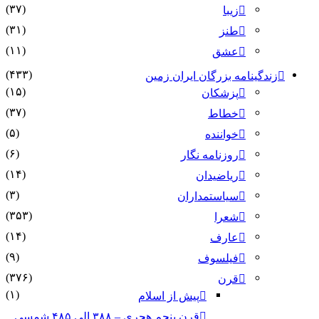
(۳۷)
زیبا
(۳۱)
طنز
(۱۱)
عشق
(۴۳۳)
زندگینامه بزرگان ایران زمین
(۱۵)
پزشکان
(۳۷)
خطاط
(۵)
خواننده
(۶)
روزنامه نگار
(۱۴)
ریاضیدان
(۳)
سیاستمداران
(۳۵۳)
شعرا
(۱۴)
عارف
(۹)
فیلسوف
(۳۷۶)
قرن
(۱)
پیش از اسلام
قرن پنجم هجری – ۳۸۸ الی ۴۸۵ شمسی