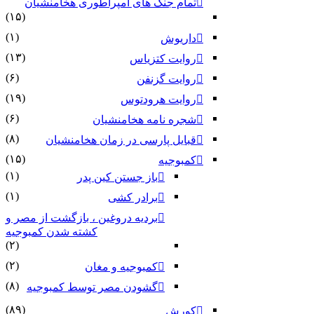
تمام جنگ های امپراطوری هخامنشیان
(۱۵)
(۱)
داریوش
(۱۳)
روایت کتزیاس
(۶)
روایت گزنفن
(۱۹)
روایت هرودتوس
(۶)
شجره نامه هخامنشیان
(۸)
قبایل پارسی در زمان هخامنشیان
(۱۵)
کمبوجیه
(۱)
باز جستن کین پدر
(۱)
برادر کشی
بردیه دروغین ، بازگشت از مصر و
کشته شدن کمبوجیه
(۲)
(۲)
کمبوجیه و مغان
(۸)
گشودن مصر توسط کمبوجیه
(۸۹)
کورش