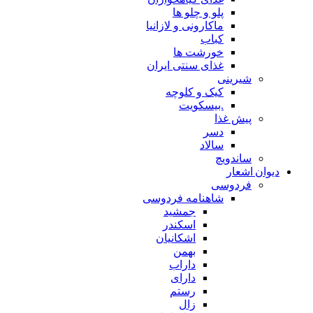
پلو و چلو ها
ماکارونی و لازانیا
کباب
خورشت ها
غذای سنتی ایران
شیرینی
کیک و کلوچه
.بیسکویت
پیش غذا
دسر
سالاد
ساندویچ
دیوان اشعار
فردوسی
شاهنامه فردوسی
جمشید
اسکندر
اشکانیان
بهمن
داراب
دارای
رستم
زال