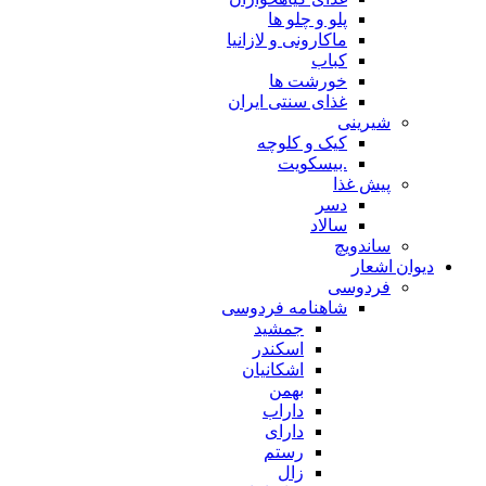
پلو و چلو ها
ماکارونی و لازانیا
کباب
خورشت ها
غذای سنتی ایران
شیرینی
کیک و کلوچه
.بیسکویت
پیش غذا
دسر
سالاد
ساندویچ
دیوان اشعار
فردوسی
شاهنامه فردوسی
جمشید
اسکندر
اشکانیان
بهمن
داراب
دارای
رستم
زال