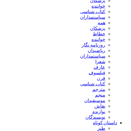
پزشکان
خواننده
کتاب شناسی
سیاستمداران
همه
پزشکان
خطاط
خواننده
روزنامه نگار
ریاضیدان
سیاستمداران
شعرا
عارف
فیلسوف
قرن
کتاب شناسی
مترجم
منجم
موسیقیدان
نقاش
نوازنده
نویسندگان
داستان کوتاه
طنز