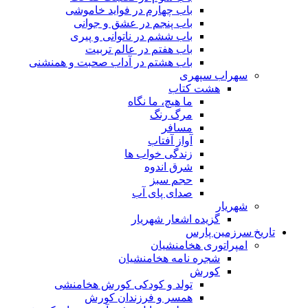
باب چهارم در فواید خاموشى
باب پنجم در عشق و جوانى
باب ششم در ناتوانى و پیرى
باب هفتم در عالم تربیت
باب هشتم در آداب صحبت و همنشنى
سهراب سپهری
هشت کتاب
ما هیچ، ما نگاه
مرگ رنگ
مسافر
آواز آفتاب
زندگی خواب ها
شرق اندوه
حجم سبز
صدای پای آب
شهریار
گزیده اشعار شهریار
تاریخ سرزمین پارس
امپراتوری هخامنشیان
شجره نامه هخامنشیان
کورش
تولد و کودکی کورش هخامنشی
همسر و فرزندان کورش