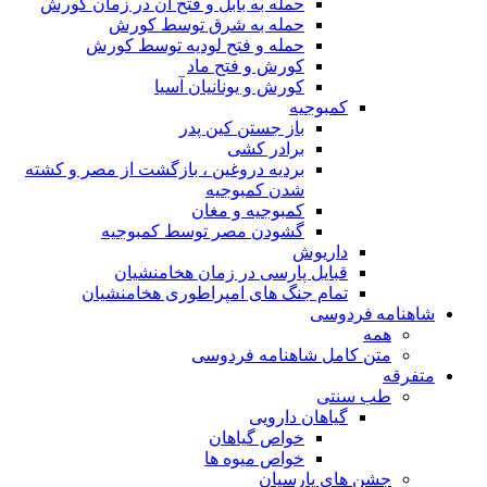
حمله به بابل و فتح آن در زمان کورش
حمله به شرق توسط کورش
حمله و فتح لودیه توسط کورش
کورش و فتح ماد
کورش و یونانیان آسیا
کمبوجیه
باز جستن کین پدر
برادر کشی
بردیه دروغین ، بازگشت از مصر و کشته
شدن کمبوجیه
کمبوجیه و مغان
گشودن مصر توسط کمبوجیه
داریوش
قبایل پارسی در زمان هخامنشیان
تمام جنگ های امپراطوری هخامنشیان
شاهنامه فردوسی
همه
متن کامل شاهنامه فردوسی
متفرقه
طب سنتی
گیاهان دارویی
خواص گیاهان
خواص میوه ها
جشن های پارسیان