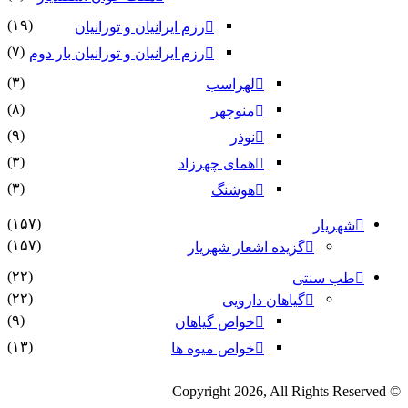
(۱۹)
رزم ایرانیان و تورانیان
(۷)
رزم ایرانیان و تورانیان بار دوم
(۳)
لهراسب
(۸)
منوچهر
(۹)
نوذر
(۳)
هماى چهرزاد
(۳)
هوشنگ
(۱۵۷)
شهریار
(۱۵۷)
گزیده اشعار شهریار
(۲۲)
طب سنتی
(۲۲)
گیاهان دارویی
(۹)
خواص گیاهان
(۱۳)
خواص میوه ها
© Copyright 2026, All Rights Reserved