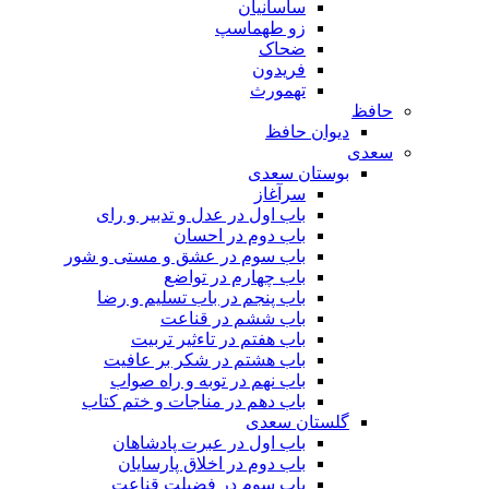
ساسانیان
زو طهماسپ‏
ضحاک
فریدون
تهمورث
حافظ
دیوان حافظ
سعدی
بوستان سعدی
سرآغاز
باب اول در عدل و تدبیر و رای
باب دوم در احسان
باب سوم در عشق و مستی و شور
باب چهارم در تواضع
باب پنجم در باب تسلیم و رضا
باب ششم در قناعت
باب هفتم در تاءثیر تربیت
باب هشتم در شکر بر عافیت
باب نهم در توبه و راه صواب
باب دهم در مناجات و ختم کتاب
گلستان سعدی
باب اول در عبرت پادشاهان
باب دوم در اخلاق پارسایان
باب سوم در فضیلت قناعت