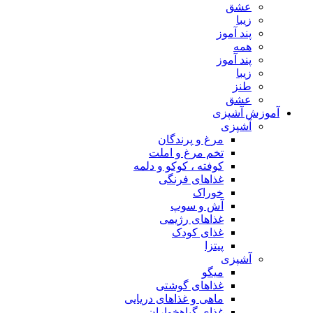
عشق
زیبا
پند آموز
همه
پند آموز
زیبا
طنز
عشق
آموزش آشپزی
آشپزی
مرغ و پرندگان
تخم مرغ و املت
کوفته ، کوکو و دلمه
غذاهای فرنگی
خوراک
آش و سوپ
غذاهای رژیمی
غذای کودک
پیتزا
آشپزی
میگو
غذاهای گوشتی
ماهی و غذاهای دریایی
غذای گیاهخواران