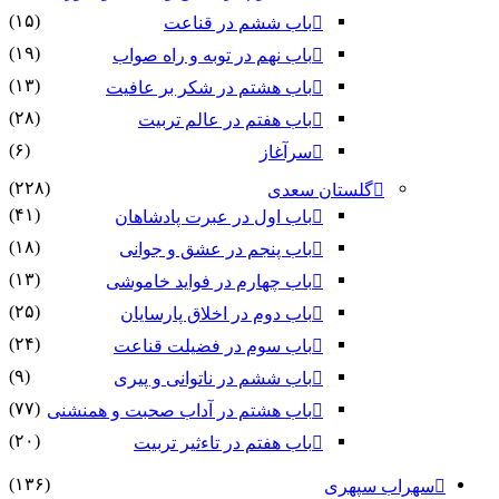
(۱۵)
باب ششم در قناعت
(۱۹)
باب نهم در توبه و راه صواب
(۱۳)
باب هشتم در شکر بر عافیت
(۲۸)
باب هفتم در عالم تربیت
(۶)
سرآغاز
(۲۲۸)
گلستان سعدی
(۴۱)
باب اول در عبرت پادشاهان
(۱۸)
باب پنجم در عشق و جوانى
(۱۳)
باب چهارم در فواید خاموشى
(۲۵)
باب دوم در اخلاق پارسایان
(۲۴)
باب سوم در فضیلت قناعت
(۹)
باب ششم در ناتوانى و پیرى
(۷۷)
باب هشتم در آداب صحبت و همنشنى
(۲۰)
باب هفتم در تاءثیر تربیت
(۱۳۶)
سهراب سپهری