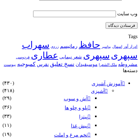
وب‌ سایت
Tags
حافظ
سهراب
رماتیسم
ادرار آور
اسهال
زردی
بواسیر
سپهری
سپهری
عطاری
شعر نیمایی
فردوسی
نسخ تعلیق
کمبوجیه
مشروطه
موسیقیدان
نقرس
یبوست
ملک الشعرا
دسته‌ها
(۴۳۰)
آموزش آشپزی
(۴۱۸)
آشپزی
(۲۹)
آش و سوپ
(۳۶)
پلو و چلو ها
(۳۳)
پیتزا
(۱۱)
پیش غذا
(۱۹)
تخم مرغ و املت