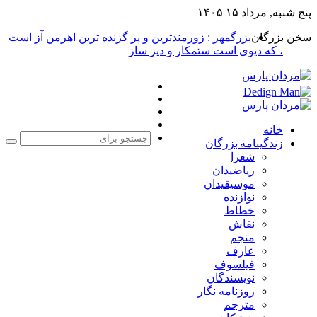
پنج شنبه, مرداد ۱۵ ۱۴۰۵
سخن بزرگان
بزرگمهر : زورمندترین و پر گزنده ترین اهرمن آز است
، که دیوی است ستمکار و دیر ساز
فیس
X
بوک
یوتیوب
اینستاگرام
خانه
زندگینامه بزرگان
جست
شعرا
برا
ریاضیدان
موسیقیدان
نوازنده
خطاط
نقاش
منجم
عارف
فیلسوف
نویسندگان
روزنامه نگار
مترجم