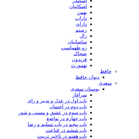
اسکندر
اشکانیان
بهمن
داراب
دارای
رستم
زال
ساسانیان
زو طهماسپ‏
ضحاک
فریدون
تهمورث
حافظ
دیوان حافظ
سعدی
بوستان سعدی
سرآغاز
باب اول در عدل و تدبیر و رای
باب دوم در احسان
باب سوم در عشق و مستی و شور
باب چهارم در تواضع
باب پنجم در باب تسلیم و رضا
باب ششم در قناعت
باب هفتم در تاءثیر تربیت