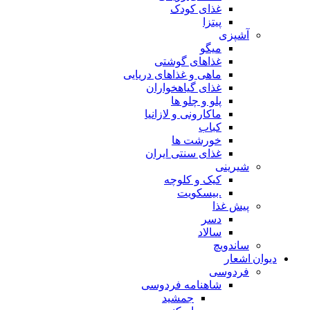
غذای کودک
پیتزا
آشپزی
میگو
غذاهای گوشتی
ماهی و غذاهای دریایی
غذای گیاهخواران
پلو و چلو ها
ماکارونی و لازانیا
کباب
خورشت ها
غذای سنتی ایران
شیرینی
کیک و کلوچه
.بیسکویت
پیش غذا
دسر
سالاد
ساندویچ
دیوان اشعار
فردوسی
شاهنامه فردوسی
جمشید