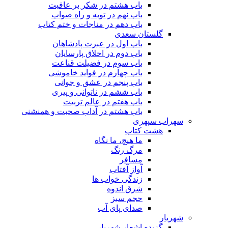
باب هشتم در شکر بر عافیت
باب نهم در توبه و راه صواب
باب دهم در مناجات و ختم کتاب
گلستان سعدی
باب اول در عبرت پادشاهان
باب دوم در اخلاق پارسایان
باب سوم در فضیلت قناعت
باب چهارم در فواید خاموشى
باب پنجم در عشق و جوانى
باب ششم در ناتوانى و پیرى
باب هفتم در عالم تربیت
باب هشتم در آداب صحبت و همنشنى
سهراب سپهری
هشت کتاب
ما هیچ، ما نگاه
مرگ رنگ
مسافر
آواز آفتاب
زندگی خواب ها
شرق اندوه
حجم سبز
صدای پای آب
شهریار
گزیده اشعار شهریار