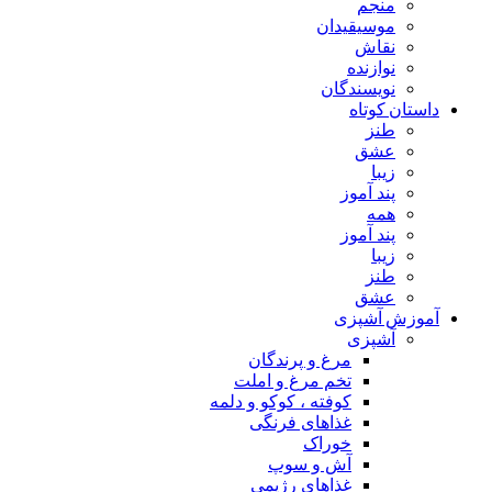
منجم
موسیقیدان
نقاش
نوازنده
نویسندگان
داستان کوتاه
طنز
عشق
زیبا
پند آموز
همه
پند آموز
زیبا
طنز
عشق
آموزش آشپزی
آشپزی
مرغ و پرندگان
تخم مرغ و املت
کوفته ، کوکو و دلمه
غذاهای فرنگی
خوراک
آش و سوپ
غذاهای رژیمی