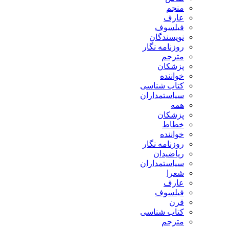
منجم
عارف
فیلسوف
نویسندگان
روزنامه نگار
مترجم
پزشکان
خواننده
کتاب شناسی
سیاستمداران
همه
پزشکان
خطاط
خواننده
روزنامه نگار
ریاضیدان
سیاستمداران
شعرا
عارف
فیلسوف
قرن
کتاب شناسی
مترجم