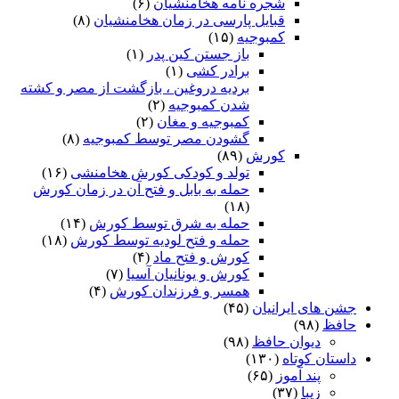
شجره نامه هخامنشیان
(۶)
قبایل پارسی در زمان هخامنشیان
(۸)
کمبوجیه
(۱۵)
باز جستن کین پدر
(۱)
برادر کشی
(۱)
بردیه دروغین ، بازگشت از مصر و کشته
شدن کمبوجیه
(۲)
کمبوجیه و مغان
(۲)
گشودن مصر توسط کمبوجیه
(۸)
کورش
(۸۹)
تولد و کودکی کورش هخامنشی
(۱۶)
حمله به بابل و فتح آن در زمان کورش
(۱۸)
حمله به شرق توسط کورش
(۱۴)
حمله و فتح لودیه توسط کورش
(۱۸)
کورش و فتح ماد
(۴)
کورش و یونانیان آسیا
(۷)
همسر و فرزندان کورش
(۴)
جشن های ایرانیان
(۴۵)
حافظ
(۹۸)
دیوان حافظ
(۹۸)
داستان کوتاه
(۱۳۰)
پند آموز
(۶۵)
زیبا
(۳۷)