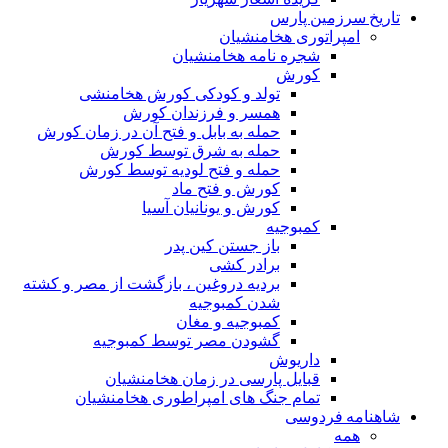
تاریخ سرزمین پارس
امپراتوری هخامنشیان
شجره نامه هخامنشیان
کورش
تولد و کودکی کورش هخامنشی
همسر و فرزندان کورش
حمله به بابل و فتح آن در زمان کورش
حمله به شرق توسط کورش
حمله و فتح لودیه توسط کورش
کورش و فتح ماد
کورش و یونانیان آسیا
کمبوجیه
باز جستن کین پدر
برادر کشی
بردیه دروغین ، بازگشت از مصر و کشته
شدن کمبوجیه
کمبوجیه و مغان
گشودن مصر توسط کمبوجیه
داریوش
قبایل پارسی در زمان هخامنشیان
تمام جنگ های امپراطوری هخامنشیان
شاهنامه فردوسی
همه