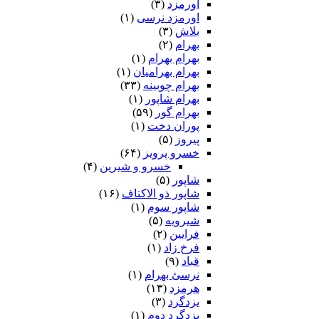
اورمزد
(۳)
اورمزد نرسى‏
(۱)
بلاش
(۳)
بهرام
(۲)
بهرام بهرام
(۱)
بهرام بهرامیان‏
(۱)
بهرام چوبینه
(۳۳)
بهرام شاپور
(۱)
بهرام گور
(۵۹)
پوران دخت
(۱)
پیروز
(۵)
خسرو پرویز
(۶۴)
خسرو و شیرین
(۴)
شاپور
(۵)
شاپور ذو الاکتاف
(۱۶)
شاپور سوم‏
(۱)
شیرویه
(۵)
فرایین
(۲)
فرخ زاد
(۱)
قباد
(۹)
نرسئ بهرام‏
(۱)
هرمزد
(۱۳)
یزدگرد
(۳)
یزدگرد دوم
(۱)