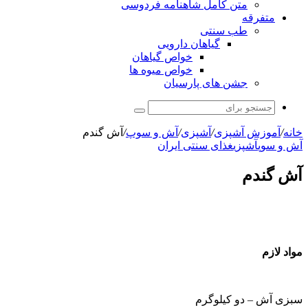
متن کامل شاهنامه فردوسی
متفرقه
طب سنتی
گیاهان دارویی
خواص گیاهان
خواص میوه ها
جشن های پارسیان
جستجو
برای
خانه
/
آموزش آشپزی
/
آشپزی
/
آش و سوپ
/
آش گندم
آش و سوپ
آشپزی
غذای سنتی ایران
آش گندم
مواد لازم
سبزی آش – دو کیلوگرم