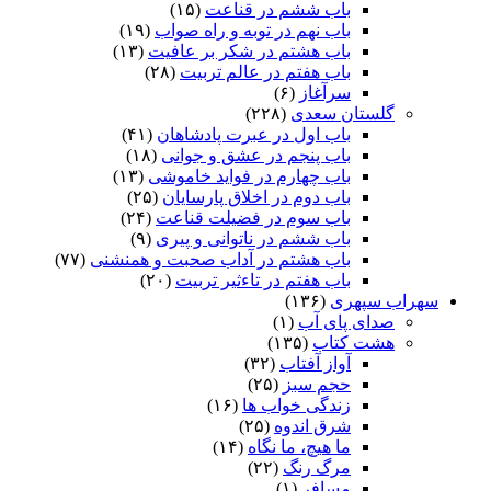
باب ششم در قناعت
(۱۵)
باب نهم در توبه و راه صواب
(۱۹)
باب هشتم در شکر بر عافیت
(۱۳)
باب هفتم در عالم تربیت
(۲۸)
سرآغاز
(۶)
گلستان سعدی
(۲۲۸)
باب اول در عبرت پادشاهان
(۴۱)
باب پنجم در عشق و جوانى
(۱۸)
باب چهارم در فواید خاموشى
(۱۳)
باب دوم در اخلاق پارسایان
(۲۵)
باب سوم در فضیلت قناعت
(۲۴)
باب ششم در ناتوانى و پیرى
(۹)
باب هشتم در آداب صحبت و همنشنى
(۷۷)
باب هفتم در تاءثیر تربیت
(۲۰)
سهراب سپهری
(۱۳۶)
صدای پای آب
(۱)
هشت کتاب
(۱۳۵)
آواز آفتاب
(۳۲)
حجم سبز
(۲۵)
زندگی خواب ها
(۱۶)
شرق اندوه
(۲۵)
ما هیچ، ما نگاه
(۱۴)
مرگ رنگ
(۲۲)
مسافر
(۱)