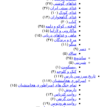
غذاهای گوشتی
(۲۷)
غذای سنتی ایران
(۳۶)
غذای کودک
(۱۰)
غذای گیاهخواران
(۱۴)
کباب
(۲۰)
کوفته ، کوکو و دلمه
(۴۵)
ماکارونی و لازانیا
(۱۵)
ماهی و غذاهای دریایی
(۱۵)
مرغ و پرندگان
(۴۷)
میگو
(۱۱)
دسر
(۹)
سالاد
(۵)
ساندویچ
(۲۵)
شیرینی
(۵)
.بیسکویت
(۱)
کیک و کلوچه
(۴)
تاریخ سرزمین پارس
(۱۱۷)
امپراتوری هخامنشیان
(۱۱۷)
تمام جنگ های امپراطوری هخامنشیان
(۱۵)
داریوش
(۱)
روایت کتزیاس
(۱۳)
روایت گزنفن
(۶)
روایت هرودتوس
(۱۹)