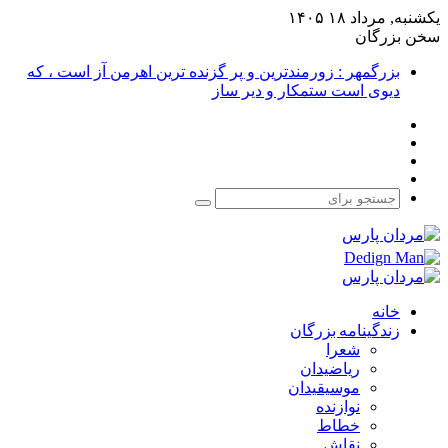
یکشنبه, مرداد ۱۸ ۱۴۰۵
سخن بزرگان
بزرگمهر : زورمندترین و پر گزنده ترین اهرمن آز است ، که
دیوی است ستمکار و دیر ساز
فیس
X
بوک
یوتیوب
اینستاگرام
جستجو
برای
خانه
زندگینامه بزرگان
شعرا
ریاضیدان
موسیقیدان
نوازنده
خطاط
نقاش