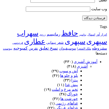
وب‌ سایت
Tags
حافظ
سهراب
رماتیسم
ادرار آور
اسهال
زردی
بواسیر
سپهری
سپهری
عطاری
شعر نیمایی
فردوسی
نسخ تعلیق
کمبوجیه
مشروطه
موسیقیدان
نقرس
یبوست
ملک الشعرا
دسته‌ها
آموزش آشپزی
(۴۳۰)
آشپزی
(۴۱۸)
آش و سوپ
(۲۹)
پلو و چلو ها
(۳۶)
پیتزا
(۳۳)
پیش غذا
(۱۱)
تخم مرغ و املت
(۱۹)
خوراک
(۳۸)
خورشت ها
(۳۶)
غذاهای رژیمی
(۱)
غذاهای فرنگی
(۲۲)