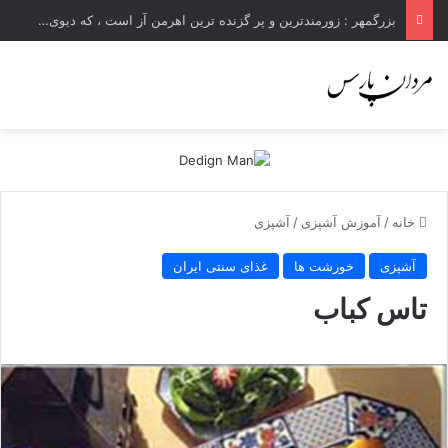
بزرگمهر : زورمندترین و پر گزنده ترین اهرمن آز است ، که دیوی است ستمکار و دیر ساز
خانه
/
آموزش آشپزی
/
آشپزی
آشپزی
خورشت ها
غذای سنتی ایران
تاس کباب