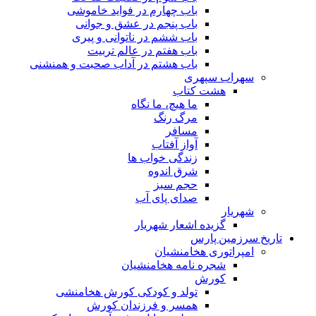
باب چهارم در فواید خاموشى
باب پنجم در عشق و جوانى
باب ششم در ناتوانى و پیرى
باب هفتم در عالم تربیت
باب هشتم در آداب صحبت و همنشنى
سهراب سپهری
هشت کتاب
ما هیچ، ما نگاه
مرگ رنگ
مسافر
آواز آفتاب
زندگی خواب ها
شرق اندوه
حجم سبز
صدای پای آب
شهریار
گزیده اشعار شهریار
تاریخ سرزمین پارس
امپراتوری هخامنشیان
شجره نامه هخامنشیان
کورش
تولد و کودکی کورش هخامنشی
همسر و فرزندان کورش