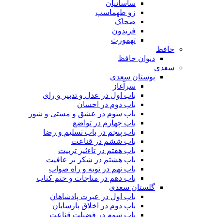
ساسانیان
زو طهماسپ‏
ضحاک
فریدون
تهمورث
حافظ
دیوان حافظ
سعدی
بوستان سعدی
سرآغاز
باب اول در عدل و تدبیر و رای
باب دوم در احسان
باب سوم در عشق و مستی و شور
باب چهارم در تواضع
باب پنجم در باب تسلیم و رضا
باب ششم در قناعت
باب هفتم در تاءثیر تربیت
باب هشتم در شکر بر عافیت
باب نهم در توبه و راه صواب
باب دهم در مناجات و ختم کتاب
گلستان سعدی
باب اول در عبرت پادشاهان
باب دوم در اخلاق پارسایان
باب سوم در فضیلت قناعت