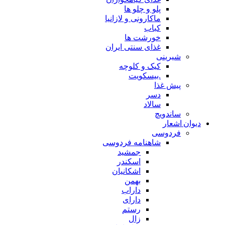
پلو و چلو ها
ماکارونی و لازانیا
کباب
خورشت ها
غذای سنتی ایران
شیرینی
کیک و کلوچه
.بیسکویت
پیش غذا
دسر
سالاد
ساندویچ
دیوان اشعار
فردوسی
شاهنامه فردوسی
جمشید
اسکندر
اشکانیان
بهمن
داراب
دارای
رستم
زال