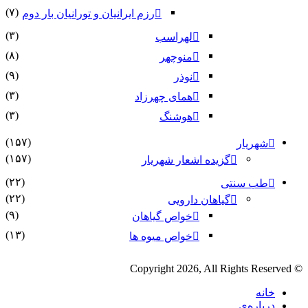
(۷)
رزم ایرانیان و تورانیان بار دوم
(۳)
لهراسب
(۸)
منوچهر
(۹)
نوذر
(۳)
هماى چهرزاد
(۳)
هوشنگ
(۱۵۷)
شهریار
(۱۵۷)
گزیده اشعار شهریار
(۲۲)
طب سنتی
(۲۲)
گیاهان دارویی
(۹)
خواص گیاهان
(۱۳)
خواص میوه ها
© Copyright 2026, All Rights Reserved
خانه
درباره‌ی