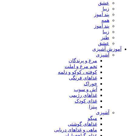
عشق
زیبا
پند آموز
همه
پند آموز
زیبا
طنز
عشق
آموزش آشپزی
آشپزی
مرغ و پرندگان
تخم مرغ و املت
کوفته ، کوکو و دلمه
غذاهای فرنگی
خوراک
آش و سوپ
غذاهای رژیمی
غذای کودک
پیتزا
آشپزی
میگو
غذاهای گوشتی
ماهی و غذاهای دریایی
غذای گیاهخواران