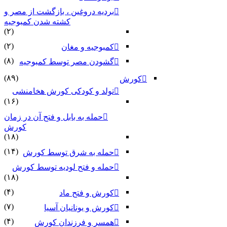
بردیه دروغین ، بازگشت از مصر و
کشته شدن کمبوجیه
(۲)
(۲)
کمبوجیه و مغان
(۸)
گشودن مصر توسط کمبوجیه
(۸۹)
کورش
تولد و کودکی کورش هخامنشی
(۱۶)
حمله به بابل و فتح آن در زمان
کورش
(۱۸)
(۱۴)
حمله به شرق توسط کورش
حمله و فتح لودیه توسط کورش
(۱۸)
(۴)
کورش و فتح ماد
(۷)
کورش و یونانیان آسیا
(۴)
همسر و فرزندان کورش