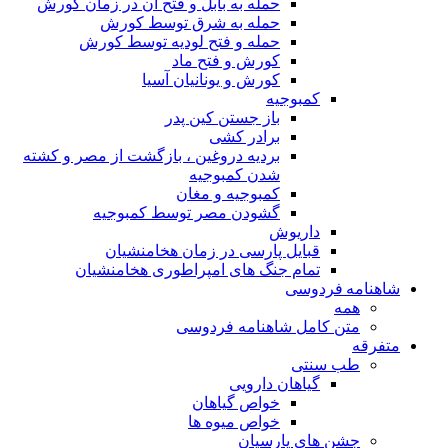
حمله به بابل و فتح آن در زمان کورش
حمله به شرق توسط کورش
حمله و فتح لودیه توسط کورش
کورش و فتح ماد
کورش و یونانیان آسیا
کمبوجیه
باز جستن کین پدر
برادر کشی
بردیه دروغین ، بازگشت از مصر و کشته
شدن کمبوجیه
کمبوجیه و مغان
گشودن مصر توسط کمبوجیه
داریوش
قبایل پارسی در زمان هخامنشیان
تمام جنگ های امپراطوری هخامنشیان
شاهنامه فردوسی
همه
متن کامل شاهنامه فردوسی
متفرقه
طب سنتی
گیاهان دارویی
خواص گیاهان
خواص میوه ها
جشن های پارسیان