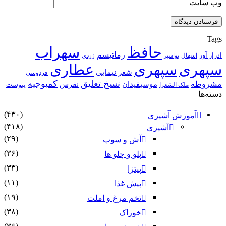
وب‌ سایت
Tags
حافظ
سهراب
رماتیسم
ادرار آور
اسهال
زردی
بواسیر
سپهری
سپهری
عطاری
شعر نیمایی
فردوسی
نسخ تعلیق
کمبوجیه
مشروطه
موسیقیدان
نقرس
یبوست
ملک الشعرا
دسته‌ها
(۴۳۰)
آموزش آشپزی
(۴۱۸)
آشپزی
(۲۹)
آش و سوپ
(۳۶)
پلو و چلو ها
(۳۳)
پیتزا
(۱۱)
پیش غذا
(۱۹)
تخم مرغ و املت
(۳۸)
خوراک