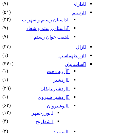
(۷)
دارای
(۵۱)
رستم
(۲۳)
داستان رستم و سهراب
(۷)
داستان رستم و شغاد
(۷)
هفت خوان رستم‏
(۳۳)
زال
(۱)
زو طهماسپ‏
(۳۴۰)
ساسانیان
(۱)
آزرم دخت
(۱)
اردشیر
(۲۹)
اردشیر بابکان
(۱)
اردشیر شیروی
(۶۳)
انوشیروان
(۱۲)
بوزرجمهر
(۴)
شطرنج
(۳)
اورمزد