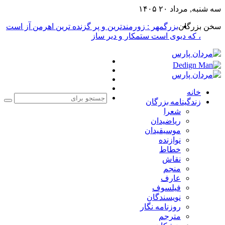
سه شنبه, مرداد ۲۰ ۱۴۰۵
سخن بزرگان
بزرگمهر : زورمندترین و پر گزنده ترین اهرمن آز است
، که دیوی است ستمکار و دیر ساز
فیس
X
بوک
یوتیوب
اینستاگرام
خانه
زندگینامه بزرگان
جست
شعرا
برا
ریاضیدان
موسیقیدان
نوازنده
خطاط
نقاش
منجم
عارف
فیلسوف
نویسندگان
روزنامه نگار
مترجم