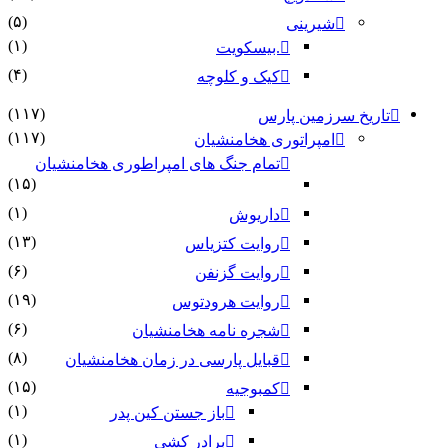
(۵)
شیرینی
(۱)
.بیسکویت
(۴)
کیک و کلوچه
(۱۱۷)
تاریخ سرزمین پارس
(۱۱۷)
امپراتوری هخامنشیان
تمام جنگ های امپراطوری هخامنشیان
(۱۵)
(۱)
داریوش
(۱۳)
روایت کتزیاس
(۶)
روایت گزنفن
(۱۹)
روایت هرودتوس
(۶)
شجره نامه هخامنشیان
(۸)
قبایل پارسی در زمان هخامنشیان
(۱۵)
کمبوجیه
(۱)
باز جستن کین پدر
(۱)
برادر کشی