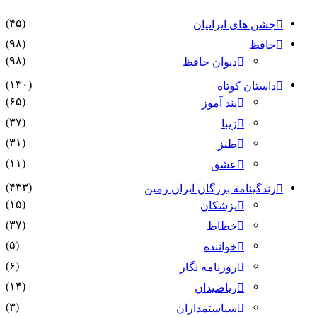
(۴۵)
جشن های ایرانیان
(۹۸)
حافظ
(۹۸)
دیوان حافظ
(۱۳۰)
داستان کوتاه
(۶۵)
پند آموز
(۳۷)
زیبا
(۳۱)
طنز
(۱۱)
عشق
(۴۳۳)
زندگینامه بزرگان ایران زمین
(۱۵)
پزشکان
(۳۷)
خطاط
(۵)
خواننده
(۶)
روزنامه نگار
(۱۴)
ریاضیدان
(۳)
سیاستمداران