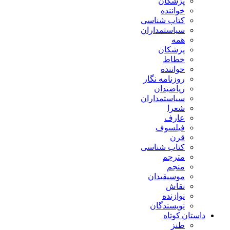
پزشکان
خواننده
کتاب شناسی
سیاستمداران
همه
پزشکان
خطاط
خواننده
روزنامه نگار
ریاضیدان
سیاستمداران
شعرا
عارف
فیلسوف
قرن
کتاب شناسی
مترجم
منجم
موسیقیدان
نقاش
نوازنده
نویسندگان
داستان کوتاه
طنز