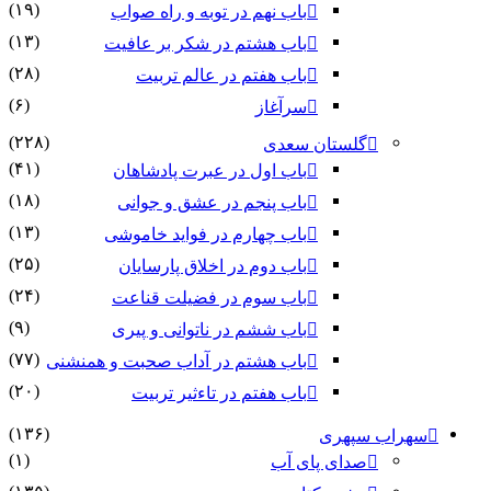
(۱۹)
باب نهم در توبه و راه صواب
(۱۳)
باب هشتم در شکر بر عافیت
(۲۸)
باب هفتم در عالم تربیت
(۶)
سرآغاز
(۲۲۸)
گلستان سعدی
(۴۱)
باب اول در عبرت پادشاهان
(۱۸)
باب پنجم در عشق و جوانى
(۱۳)
باب چهارم در فواید خاموشى
(۲۵)
باب دوم در اخلاق پارسایان
(۲۴)
باب سوم در فضیلت قناعت
(۹)
باب ششم در ناتوانى و پیرى
(۷۷)
باب هشتم در آداب صحبت و همنشنى
(۲۰)
باب هفتم در تاءثیر تربیت
(۱۳۶)
سهراب سپهری
(۱)
صدای پای آب