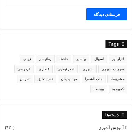
Tags
ادرار آور
اسهال
بواسیر
حافظ
رماتیسم
زردی
سهراب سپهری
سپهری
شعر نیمایی
عطاری
فردوسی
مشروطه
ملک الشعرا
موسیقیدان
نسخ تعلیق
نقرس
کمبوجیه
یبوست
دسته‌ها
آموزش آشپزی
(۴۳۰)