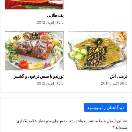
فر را از قبل با دمای ۱۸۰ درجه سانتی‌گراد یا ۲۶۰ درجه فارنهایت
روشن کنید تا داغ شود، اطراف سوسیس‌ها را با کره چرب کنید و
پف طلایی
آنها را درون سینی فر بچینید. سینی را به مدت ۱۵ الی ۱۸ دقیقه یا تا
13 ژانویه , 2012
زمانی که دلمه‌های سوسیس طلایی شوند، درون فر قرار دهید .
.
ترشی آش
تورندو با سس ترخون و گشنیز
30 اکتبر , 2011
13 ژانویه , 2012
دیدگاهتان را بنویسید
نشانی ایمیل شما منتشر نخواهد شد.
بخش‌های موردنیاز علامت‌گذاری
شده‌اند
*