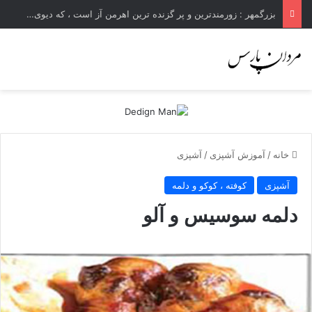
بزرگمهر : زورمندترین و پر گزنده ترین اهرمن آز است ، که دیوی است ستمکار و دیر ساز
خانه
/
آموزش آشپزی
/
آشپزی
آشپزی
کوفته ، کوکو و دلمه
دلمه سوسیس و آلو