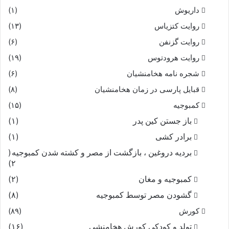
داریوش
(۱)
روایت کتزیاس
(۱۳)
روایت گزنفن
(۶)
روایت هرودتوس
(۱۹)
شجره نامه هخامنشیان
(۶)
قبایل پارسی در زمان هخامنشیان
(۸)
کمبوجیه
(۱۵)
باز جستن کین پدر
(۱)
برادر کشی
(۱)
بردیه دروغین ، بازگشت از مصر و کشته شدن کمبوجیه
(
۲)
کمبوجیه و مغان
(۲)
گشودن مصر توسط کمبوجیه
(۸)
کورش
(۸۹)
تولد و کودکی کورش هخامنشی
(۱۶)