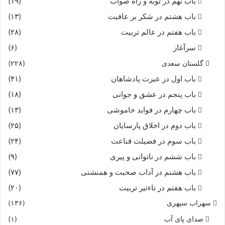
باب نهم در توبه و راه صواب
(۱۹)
باب هشتم در شکر بر عافیت
(۱۳)
باب هفتم در عالم تربیت
(۲۸)
سرآغاز
(۶)
گلستان سعدی
(۲۲۸)
باب اول در عبرت پادشاهان
(۴۱)
باب پنجم در عشق و جوانى
(۱۸)
باب چهارم در فواید خاموشى
(۱۳)
باب دوم در اخلاق پارسایان
(۲۵)
باب سوم در فضیلت قناعت
(۲۴)
باب ششم در ناتوانى و پیرى
(۹)
باب هشتم در آداب صحبت و همنشنى
(۷۷)
باب هفتم در تاءثیر تربیت
(۲۰)
سهراب سپهری
(۱۳۶)
صدای پای آب
(۱)