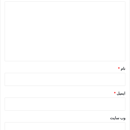
د
ی
د
گ
ا
ه
*
نام
*
ایمیل
*
وب‌ سایت