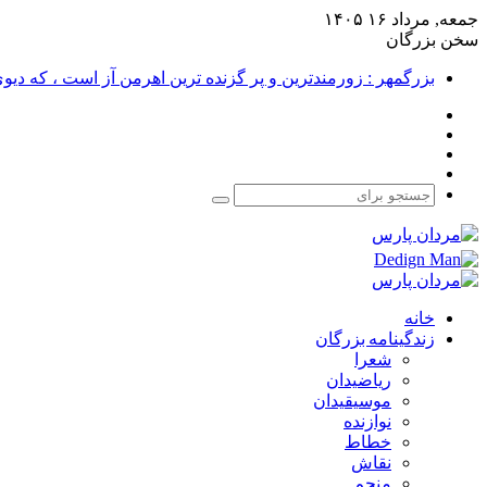
جمعه, مرداد ۱۶ ۱۴۰۵
سخن بزرگان
بزرگمهر : زورمندترین و پر گزنده ترین اهرمن آز است ، که دی
فیس
X
بوک
یوتیوب
اینستاگرام
جستجو
برای
خانه
زندگینامه بزرگان
شعرا
ریاضیدان
موسیقیدان
نوازنده
خطاط
نقاش
منجم