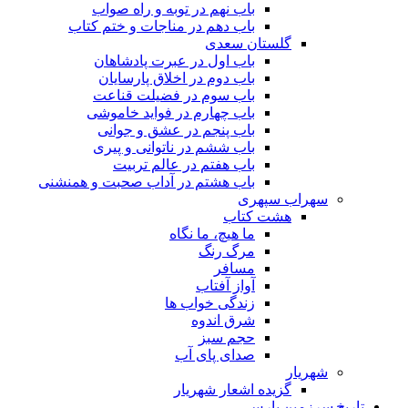
باب نهم در توبه و راه صواب
باب دهم در مناجات و ختم کتاب
گلستان سعدی
باب اول در عبرت پادشاهان
باب دوم در اخلاق پارسایان
باب سوم در فضیلت قناعت
باب چهارم در فواید خاموشى
باب پنجم در عشق و جوانى
باب ششم در ناتوانى و پیرى
باب هفتم در عالم تربیت
باب هشتم در آداب صحبت و همنشنى
سهراب سپهری
هشت کتاب
ما هیچ، ما نگاه
مرگ رنگ
مسافر
آواز آفتاب
زندگی خواب ها
شرق اندوه
حجم سبز
صدای پای آب
شهریار
گزیده اشعار شهریار
تاریخ سرزمین پارس