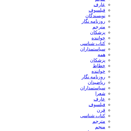
عارف
فیلسوف
نویسندگان
روزنامه نگار
مترجم
پزشکان
خواننده
کتاب شناسی
سیاستمداران
همه
پزشکان
خطاط
خواننده
روزنامه نگار
ریاضیدان
سیاستمداران
شعرا
عارف
فیلسوف
قرن
کتاب شناسی
مترجم
منجم