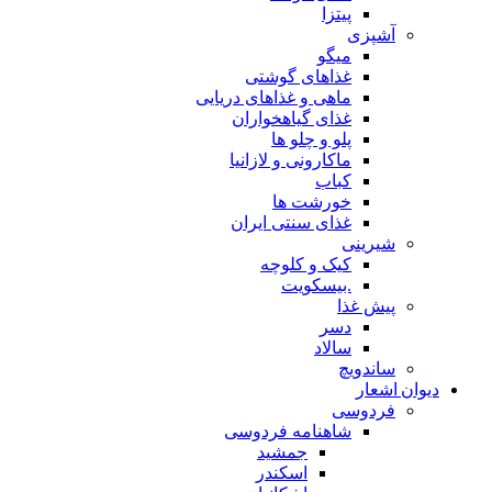
پیتزا
آشپزی
میگو
غذاهای گوشتی
ماهی و غذاهای دریایی
غذای گیاهخواران
پلو و چلو ها
ماکارونی و لازانیا
کباب
خورشت ها
غذای سنتی ایران
شیرینی
کیک و کلوچه
.بیسکویت
پیش غذا
دسر
سالاد
ساندویچ
دیوان اشعار
فردوسی
شاهنامه فردوسی
جمشید
اسکندر