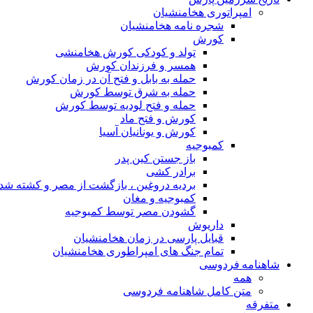
امپراتوری هخامنشیان
شجره نامه هخامنشیان
کورش
تولد و کودکی کورش هخامنشی
همسر و فرزندان کورش
حمله به بابل و فتح آن در زمان کورش
حمله به شرق توسط کورش
حمله و فتح لودیه توسط کورش
کورش و فتح ماد
کورش و یونانیان آسیا
کمبوجیه
باز جستن کین پدر
برادر کشی
بردیه دروغین ، بازگشت از مصر و کشته شد
کمبوجیه و مغان
گشودن مصر توسط کمبوجیه
داریوش
قبایل پارسی در زمان هخامنشیان
تمام جنگ های امپراطوری هخامنشیان
شاهنامه فردوسی
همه
متن کامل شاهنامه فردوسی
متفرقه