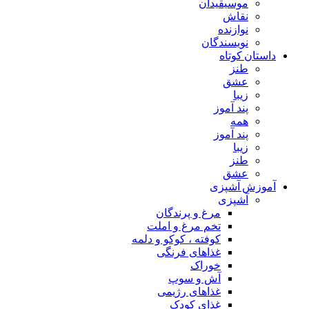
موسیقیدان
نقاش
نوازنده
نویسندگان
داستان کوتاه
طنز
عشق
زیبا
پند آموز
همه
پند آموز
زیبا
طنز
عشق
آموزش آشپزی
آشپزی
مرغ و پرندگان
تخم مرغ و املت
کوفته ، کوکو و دلمه
غذاهای فرنگی
خوراک
آش و سوپ
غذاهای رژیمی
غذای کودک