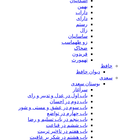
اشکانیان
بهمن
داراب
دارای
رستم
زال
ساسانیان
زو طهماسپ‏
ضحاک
فریدون
تهمورث
حافظ
دیوان حافظ
سعدی
بوستان سعدی
سرآغاز
باب اول در عدل و تدبیر و رای
باب دوم در احسان
باب سوم در عشق و مستی و شور
باب چهارم در تواضع
باب پنجم در باب تسلیم و رضا
باب ششم در قناعت
باب هفتم در تاءثیر تربیت
باب هشتم در شکر بر عافیت