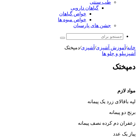
طب سنتی
گیاهان دارویی
خواص گیاهان
خواص میوه ها
جشن های پارسیان
جستجو
برای
خانه
/
آموزش آشپزی
/
آشپزی
/
دمپختک
آشپزی
پلو و چلو ها
دمپختک
مواد لازم
لپه باقالای زرد یک پیمانه
برنج دو پیمانه
زعفران دم کرده نصف پیمانه
پیاز یک عدد