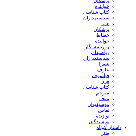
پزشکان
خواننده
کتاب شناسی
سیاستمداران
همه
پزشکان
خطاط
خواننده
روزنامه نگار
ریاضیدان
سیاستمداران
شعرا
عارف
فیلسوف
قرن
کتاب شناسی
مترجم
منجم
موسیقیدان
نقاش
نوازنده
نویسندگان
داستان کوتاه
طنز