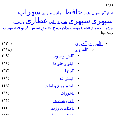
Tags
حافظ
سهراب
رماتیسم
ادرار آور
اسهال
زردی
بواسیر
سپهری
سپهری
عطاری
شعر نیمایی
فردوسی
نسخ تعلیق
کمبوجیه
مشروطه
موسیقیدان
نقرس
یبوست
ملک الشعرا
دسته‌ها
(۴۳۰)
آموزش آشپزی
(۴۱۸)
آشپزی
(۲۹)
آش و سوپ
(۳۶)
پلو و چلو ها
(۳۳)
پیتزا
(۱۱)
پیش غذا
(۱۹)
تخم مرغ و املت
(۳۸)
خوراک
(۳۶)
خورشت ها
(۱)
غذاهای رژیمی