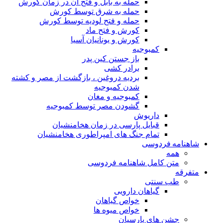
حمله به بابل و فتح آن در زمان کورش
حمله به شرق توسط کورش
حمله و فتح لودیه توسط کورش
کورش و فتح ماد
کورش و یونانیان آسیا
کمبوجیه
باز جستن کین پدر
برادر کشی
بردیه دروغین ، بازگشت از مصر و کشته
شدن کمبوجیه
کمبوجیه و مغان
گشودن مصر توسط کمبوجیه
داریوش
قبایل پارسی در زمان هخامنشیان
تمام جنگ های امپراطوری هخامنشیان
شاهنامه فردوسی
همه
متن کامل شاهنامه فردوسی
متفرقه
طب سنتی
گیاهان دارویی
خواص گیاهان
خواص میوه ها
جشن های پارسیان