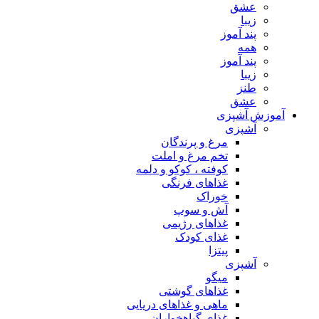
عشق
زیبا
پند آموز
همه
پند آموز
زیبا
طنز
عشق
آموزش آشپزی
آشپزی
مرغ و پرندگان
تخم مرغ و املت
کوفته ، کوکو و دلمه
غذاهای فرنگی
خوراک
آش و سوپ
غذاهای رژیمی
غذای کودک
پیتزا
آشپزی
میگو
غذاهای گوشتی
ماهی و غذاهای دریایی
غذای گیاهخواران