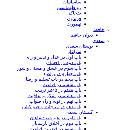
ساسانیان
زو طهماسپ‏
ضحاک
فریدون
تهمورث
حافظ
دیوان حافظ
سعدی
بوستان سعدی
سرآغاز
باب اول در عدل و تدبیر و رای
باب دوم در احسان
باب سوم در عشق و مستی و شور
باب چهارم در تواضع
باب پنجم در باب تسلیم و رضا
باب ششم در قناعت
باب هفتم در تاءثیر تربیت
باب هشتم در شکر بر عافیت
باب نهم در توبه و راه صواب
باب دهم در مناجات و ختم کتاب
گلستان سعدی
باب اول در عبرت پادشاهان
باب دوم در اخلاق پارسایان
باب سوم در فضیلت قناعت