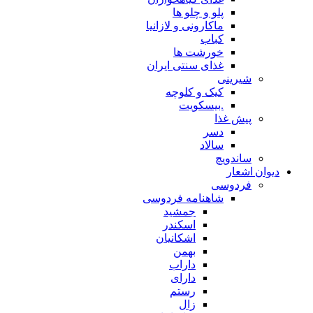
پلو و چلو ها
ماکارونی و لازانیا
کباب
خورشت ها
غذای سنتی ایران
شیرینی
کیک و کلوچه
.بیسکویت
پیش غذا
دسر
سالاد
ساندویچ
دیوان اشعار
فردوسی
شاهنامه فردوسی
جمشید
اسکندر
اشکانیان
بهمن
داراب
دارای
رستم
زال