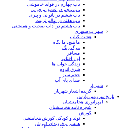
باب چهارم در فواید خاموشى
باب پنجم در عشق و جوانى
باب ششم در ناتوانى و پیرى
باب هفتم در عالم تربیت
باب هشتم در آداب صحبت و همنشنى
سهراب سپهری
هشت کتاب
ما هیچ، ما نگاه
مرگ رنگ
مسافر
آواز آفتاب
زندگی خواب ها
شرق اندوه
حجم سبز
صدای پای آب
شهریار
گزیده اشعار شهریار
تاریخ سرزمین پارس
امپراتوری هخامنشیان
شجره نامه هخامنشیان
کورش
تولد و کودکی کورش هخامنشی
همسر و فرزندان کورش