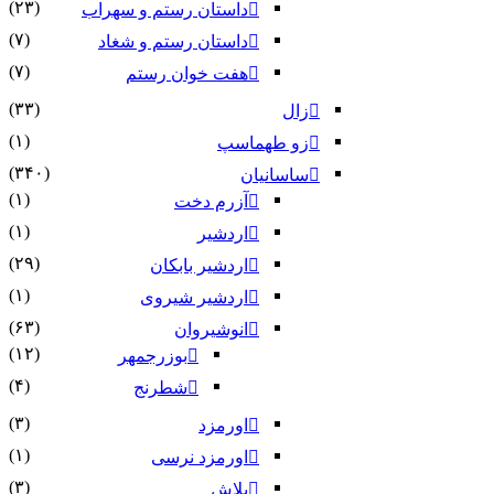
(۲۳)
داستان رستم و سهراب
(۷)
داستان رستم و شغاد
(۷)
هفت خوان رستم‏
(۳۳)
زال
(۱)
زو طهماسپ‏
(۳۴۰)
ساسانیان
(۱)
آزرم دخت
(۱)
اردشیر
(۲۹)
اردشیر بابکان
(۱)
اردشیر شیروی
(۶۳)
انوشیروان
(۱۲)
بوزرجمهر
(۴)
شطرنج
(۳)
اورمزد
(۱)
اورمزد نرسى‏
(۳)
بلاش