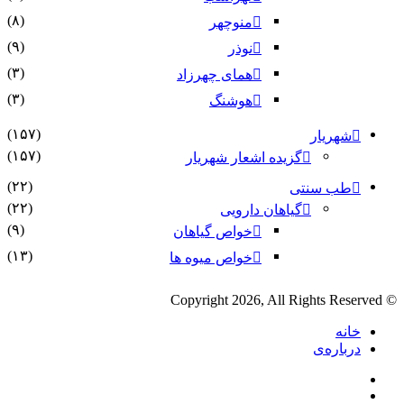
(۸)
منوچهر
(۹)
نوذر
(۳)
هماى چهرزاد
(۳)
هوشنگ
(۱۵۷)
شهریار
(۱۵۷)
گزیده اشعار شهریار
(۲۲)
طب سنتی
(۲۲)
گیاهان دارویی
(۹)
خواص گیاهان
(۱۳)
خواص میوه ها
© Copyright 2026, All Rights Reserved
خانه
درباره‌ی
فیس
X
بوک