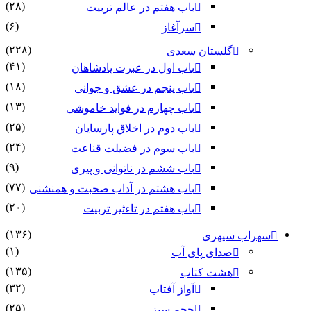
(۲۸)
باب هفتم در عالم تربیت
(۶)
سرآغاز
(۲۲۸)
گلستان سعدی
(۴۱)
باب اول در عبرت پادشاهان
(۱۸)
باب پنجم در عشق و جوانى
(۱۳)
باب چهارم در فواید خاموشى
(۲۵)
باب دوم در اخلاق پارسایان
(۲۴)
باب سوم در فضیلت قناعت
(۹)
باب ششم در ناتوانى و پیرى
(۷۷)
باب هشتم در آداب صحبت و همنشنى
(۲۰)
باب هفتم در تاءثیر تربیت
(۱۳۶)
سهراب سپهری
(۱)
صدای پای آب
(۱۳۵)
هشت کتاب
(۳۲)
آواز آفتاب
(۲۵)
حجم سبز