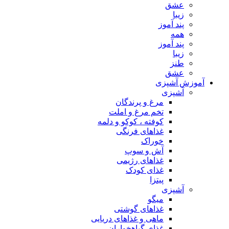
عشق
زیبا
پند آموز
همه
پند آموز
زیبا
طنز
عشق
آموزش آشپزی
آشپزی
مرغ و پرندگان
تخم مرغ و املت
کوفته ، کوکو و دلمه
غذاهای فرنگی
خوراک
آش و سوپ
غذاهای رژیمی
غذای کودک
پیتزا
آشپزی
میگو
غذاهای گوشتی
ماهی و غذاهای دریایی
غذای گیاهخواران