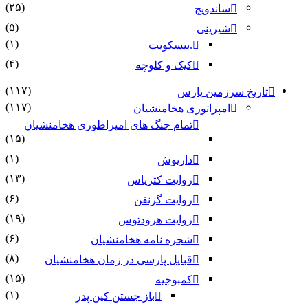
(۲۵)
ساندویچ
(۵)
شیرینی
(۱)
.بیسکویت
(۴)
کیک و کلوچه
(۱۱۷)
تاریخ سرزمین پارس
(۱۱۷)
امپراتوری هخامنشیان
تمام جنگ های امپراطوری هخامنشیان
(۱۵)
(۱)
داریوش
(۱۳)
روایت کتزیاس
(۶)
روایت گزنفن
(۱۹)
روایت هرودتوس
(۶)
شجره نامه هخامنشیان
(۸)
قبایل پارسی در زمان هخامنشیان
(۱۵)
کمبوجیه
(۱)
باز جستن کین پدر