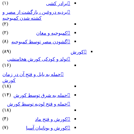
(۱)
برادر کشی
بردیه دروغین ، بازگشت از مصر و
کشته شدن کمبوجیه
(۲)
(۲)
کمبوجیه و مغان
(۸)
گشودن مصر توسط کمبوجیه
(۸۹)
کورش
تولد و کودکی کورش هخامنشی
(۱۶)
حمله به بابل و فتح آن در زمان
کورش
(۱۸)
(۱۴)
حمله به شرق توسط کورش
حمله و فتح لودیه توسط کورش
(۱۸)
(۴)
کورش و فتح ماد
(۷)
کورش و یونانیان آسیا