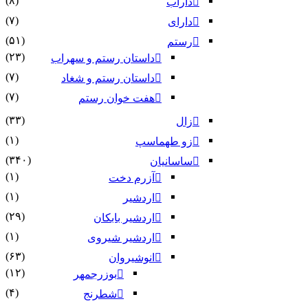
(۸)
داراب
(۷)
دارای
(۵۱)
رستم
(۲۳)
داستان رستم و سهراب
(۷)
داستان رستم و شغاد
(۷)
هفت خوان رستم‏
(۳۳)
زال
(۱)
زو طهماسپ‏
(۳۴۰)
ساسانیان
(۱)
آزرم دخت
(۱)
اردشیر
(۲۹)
اردشیر بابکان
(۱)
اردشیر شیروی
(۶۳)
انوشیروان
(۱۲)
بوزرجمهر
(۴)
شطرنج