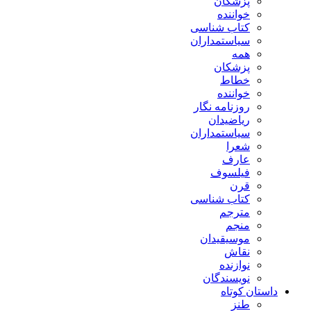
پزشکان
خواننده
کتاب شناسی
سیاستمداران
همه
پزشکان
خطاط
خواننده
روزنامه نگار
ریاضیدان
سیاستمداران
شعرا
عارف
فیلسوف
قرن
کتاب شناسی
مترجم
منجم
موسیقیدان
نقاش
نوازنده
نویسندگان
داستان کوتاه
طنز