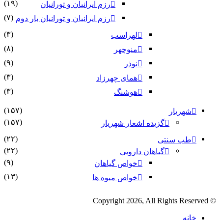
(۱۹)
رزم ایرانیان و تورانیان
(۷)
رزم ایرانیان و تورانیان بار دوم
(۳)
لهراسب
(۸)
منوچهر
(۹)
نوذر
(۳)
هماى چهرزاد
(۳)
هوشنگ
(۱۵۷)
شهریار
(۱۵۷)
گزیده اشعار شهریار
(۲۲)
طب سنتی
(۲۲)
گیاهان دارویی
(۹)
خواص گیاهان
(۱۳)
خواص میوه ها
© Copyright 2026, All Rights Reserved
خانه