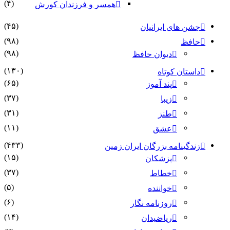
(۴)
همسر و فرزندان کورش
(۴۵)
جشن های ایرانیان
(۹۸)
حافظ
(۹۸)
دیوان حافظ
(۱۳۰)
داستان کوتاه
(۶۵)
پند آموز
(۳۷)
زیبا
(۳۱)
طنز
(۱۱)
عشق
(۴۳۳)
زندگینامه بزرگان ایران زمین
(۱۵)
پزشکان
(۳۷)
خطاط
(۵)
خواننده
(۶)
روزنامه نگار
(۱۴)
ریاضیدان