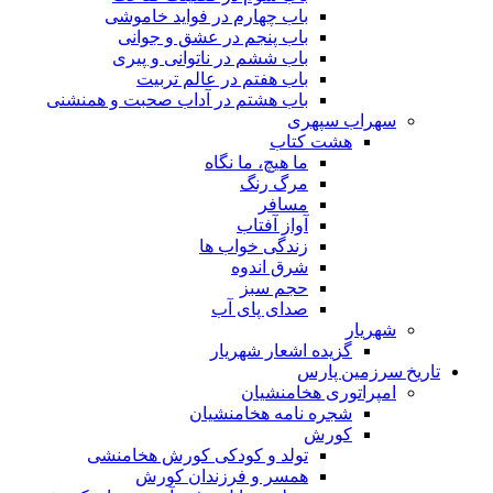
باب چهارم در فواید خاموشى
باب پنجم در عشق و جوانى
باب ششم در ناتوانى و پیرى
باب هفتم در عالم تربیت
باب هشتم در آداب صحبت و همنشنى
سهراب سپهری
هشت کتاب
ما هیچ، ما نگاه
مرگ رنگ
مسافر
آواز آفتاب
زندگی خواب ها
شرق اندوه
حجم سبز
صدای پای آب
شهریار
گزیده اشعار شهریار
تاریخ سرزمین پارس
امپراتوری هخامنشیان
شجره نامه هخامنشیان
کورش
تولد و کودکی کورش هخامنشی
همسر و فرزندان کورش