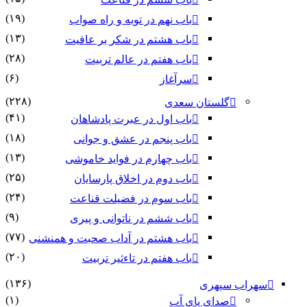
(۱۹)
باب نهم در توبه و راه صواب
(۱۳)
باب هشتم در شکر بر عافیت
(۲۸)
باب هفتم در عالم تربیت
(۶)
سرآغاز
(۲۲۸)
گلستان سعدی
(۴۱)
باب اول در عبرت پادشاهان
(۱۸)
باب پنجم در عشق و جوانى
(۱۳)
باب چهارم در فواید خاموشى
(۲۵)
باب دوم در اخلاق پارسایان
(۲۴)
باب سوم در فضیلت قناعت
(۹)
باب ششم در ناتوانى و پیرى
(۷۷)
باب هشتم در آداب صحبت و همنشنى
(۲۰)
باب هفتم در تاءثیر تربیت
(۱۳۶)
سهراب سپهری
(۱)
صدای پای آب