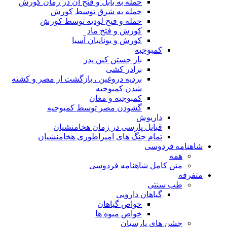
حمله به بابل و فتح آن در زمان کورش
حمله به شرق توسط کورش
حمله و فتح لودیه توسط کورش
کورش و فتح ماد
کورش و یونانیان آسیا
کمبوجیه
باز جستن کین پدر
برادر کشی
بردیه دروغین ، بازگشت از مصر و کشته
شدن کمبوجیه
کمبوجیه و مغان
گشودن مصر توسط کمبوجیه
داریوش
قبایل پارسی در زمان هخامنشیان
تمام جنگ های امپراطوری هخامنشیان
شاهنامه فردوسی
همه
متن کامل شاهنامه فردوسی
متفرقه
طب سنتی
گیاهان دارویی
خواص گیاهان
خواص میوه ها
جشن های پارسیان