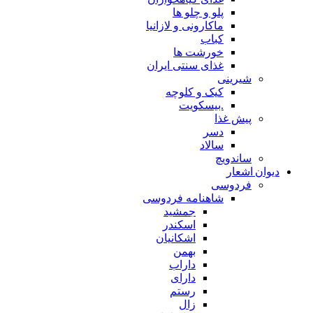
پلو و چلو ها
ماکارونی و لازانیا
کباب
خورشت ها
غذای سنتی ایران
شیرینی
کیک و کلوچه
.بیسکویت
پیش غذا
دسر
سالاد
ساندویچ
دیوان اشعار
فردوسی
شاهنامه فردوسی
جمشید
اسکندر
اشکانیان
بهمن
داراب
دارای
رستم
زال