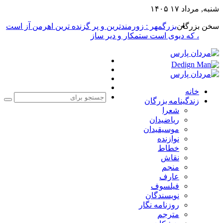
شنبه, مرداد ۱۷ ۱۴۰۵
سخن بزرگان
بزرگمهر : زورمندترین و پر گزنده ترین اهرمن آز است
، که دیوی است ستمکار و دیر ساز
فیس
X
بوک
یوتیوب
اینستاگرام
خانه
زندگینامه بزرگان
جست
شعرا
برا
ریاضیدان
موسیقیدان
نوازنده
خطاط
نقاش
منجم
عارف
فیلسوف
نویسندگان
روزنامه نگار
مترجم