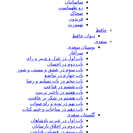
ساسانیان
زو طهماسپ‏
ضحاک
فریدون
تهمورث
حافظ
دیوان حافظ
سعدی
بوستان سعدی
سرآغاز
باب اول در عدل و تدبیر و رای
باب دوم در احسان
باب سوم در عشق و مستی و شور
باب چهارم در تواضع
باب پنجم در باب تسلیم و رضا
باب ششم در قناعت
باب هفتم در تاءثیر تربیت
باب هشتم در شکر بر عافیت
باب نهم در توبه و راه صواب
باب دهم در مناجات و ختم کتاب
گلستان سعدی
باب اول در عبرت پادشاهان
باب دوم در اخلاق پارسایان
باب سوم در فضیلت قناعت