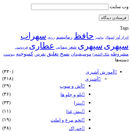
وب‌ سایت
Tags
حافظ
سهراب
رماتیسم
ادرار آور
اسهال
زردی
بواسیر
سپهری
سپهری
عطاری
شعر نیمایی
فردوسی
نسخ تعلیق
کمبوجیه
مشروطه
موسیقیدان
نقرس
یبوست
ملک الشعرا
دسته‌ها
(۴۳۰)
آموزش آشپزی
(۴۱۸)
آشپزی
(۲۹)
آش و سوپ
(۳۶)
پلو و چلو ها
(۳۳)
پیتزا
(۱۱)
پیش غذا
(۱۹)
تخم مرغ و املت
(۳۸)
خوراک