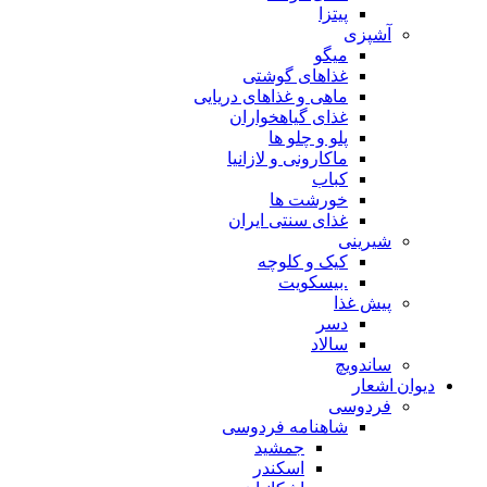
پیتزا
آشپزی
میگو
غذاهای گوشتی
ماهی و غذاهای دریایی
غذای گیاهخواران
پلو و چلو ها
ماکارونی و لازانیا
کباب
خورشت ها
غذای سنتی ایران
شیرینی
کیک و کلوچه
.بیسکویت
پیش غذا
دسر
سالاد
ساندویچ
دیوان اشعار
فردوسی
شاهنامه فردوسی
جمشید
اسکندر