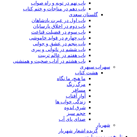
باب نهم در توبه و راه صواب
باب دهم در مناجات و ختم کتاب
گلستان سعدی
باب اول در عبرت پادشاهان
باب دوم در اخلاق پارسایان
باب سوم در فضیلت قناعت
باب چهارم در فواید خاموشى
باب پنجم در عشق و جوانى
باب ششم در ناتوانى و پیرى
باب هفتم در عالم تربیت
باب هشتم در آداب صحبت و همنشنى
سهراب سپهری
هشت کتاب
ما هیچ، ما نگاه
مرگ رنگ
مسافر
آواز آفتاب
زندگی خواب ها
شرق اندوه
حجم سبز
صدای پای آب
شهریار
گزیده اشعار شهریار
تاریخ سرزمین پارس