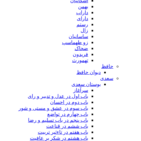
اشکانیان
بهمن
داراب
دارای
رستم
زال
ساسانیان
زو طهماسپ‏
ضحاک
فریدون
تهمورث
حافظ
دیوان حافظ
سعدی
بوستان سعدی
سرآغاز
باب اول در عدل و تدبیر و رای
باب دوم در احسان
باب سوم در عشق و مستی و شور
باب چهارم در تواضع
باب پنجم در باب تسلیم و رضا
باب ششم در قناعت
باب هفتم در تاءثیر تربیت
باب هشتم در شکر بر عافیت