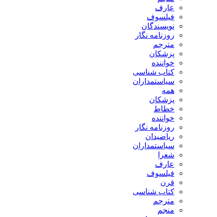
عارف
فیلسوف
نویسندگان
روزنامه نگار
مترجم
پزشکان
خواننده
کتاب شناسی
سیاستمداران
همه
پزشکان
خطاط
خواننده
روزنامه نگار
ریاضیدان
سیاستمداران
شعرا
عارف
فیلسوف
قرن
کتاب شناسی
مترجم
منجم