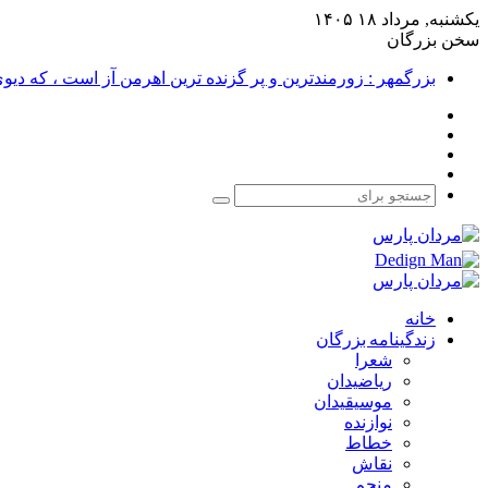
یکشنبه, مرداد ۱۸ ۱۴۰۵
سخن بزرگان
بزرگمهر : زورمندترین و پر گزنده ترین اهرمن آز است ، که دی
فیس
X
بوک
یوتیوب
اینستاگرام
جستجو
برای
خانه
زندگینامه بزرگان
شعرا
ریاضیدان
موسیقیدان
نوازنده
خطاط
نقاش
منجم