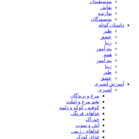
موسیقیدان
نقاش
نوازنده
نویسندگان
داستان کوتاه
طنز
عشق
زیبا
پند آموز
همه
پند آموز
زیبا
طنز
عشق
آموزش آشپزی
آشپزی
مرغ و پرندگان
تخم مرغ و املت
کوفته ، کوکو و دلمه
غذاهای فرنگی
خوراک
آش و سوپ
غذاهای رژیمی
غذای کودک