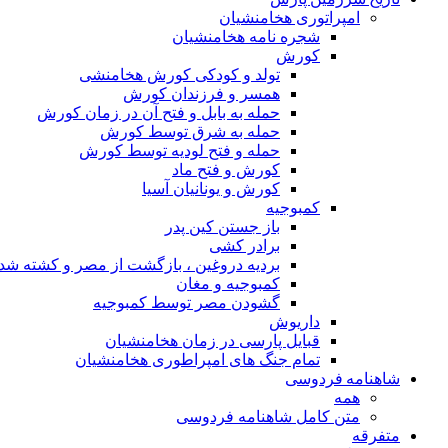
امپراتوری هخامنشیان
شجره نامه هخامنشیان
کورش
تولد و کودکی کورش هخامنشی
همسر و فرزندان کورش
حمله به بابل و فتح آن در زمان کورش
حمله به شرق توسط کورش
حمله و فتح لودیه توسط کورش
کورش و فتح ماد
کورش و یونانیان آسیا
کمبوجیه
باز جستن کین پدر
برادر کشی
بردیه دروغین ، بازگشت از مصر و کشته شد
کمبوجیه و مغان
گشودن مصر توسط کمبوجیه
داریوش
قبایل پارسی در زمان هخامنشیان
تمام جنگ های امپراطوری هخامنشیان
شاهنامه فردوسی
همه
متن کامل شاهنامه فردوسی
متفرقه