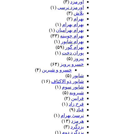
اورمزد
(۳)
اورمزد نرسى‏
(۱)
بلاش
(۳)
بهرام
(۲)
بهرام بهرام
(۱)
بهرام بهرامیان‏
(۱)
بهرام چوبینه
(۳۳)
بهرام شاپور
(۱)
بهرام گور
(۵۹)
پوران دخت
(۱)
پیروز
(۵)
خسرو پرویز
(۶۴)
خسرو و شیرین
(۴)
شاپور
(۵)
شاپور ذو الاکتاف
(۱۶)
شاپور سوم‏
(۱)
شیرویه
(۵)
فرایین
(۲)
فرخ زاد
(۱)
قباد
(۹)
نرسئ بهرام‏
(۱)
هرمزد
(۱۳)
یزدگرد
(۳)
یزدگرد دوم
(۱)