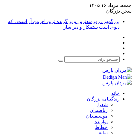
جمعه, مرداد ۱۶ ۱۴۰۵
سخن بزرگان
بزرگمهر : زورمندترین و پر گزنده ترین اهرمن آز است ، که
دیوی است ستمکار و دیر ساز
فیس
X
بوک
یوتیوب
اینستاگرام
جستجو
برای
خانه
زندگینامه بزرگان
شعرا
ریاضیدان
موسیقیدان
نوازنده
خطاط
نقاش