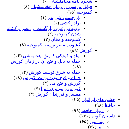
شجره نامه هخامنشیان
(۶)
قبایل پارسی در زمان هخامنشیان
(۸)
کمبوجیه
(۱۵)
باز جستن کین پدر
(۱)
برادر کشی
(۱)
بردیه دروغین ، بازگشت از مصر و کشته
شدن کمبوجیه
(۲)
کمبوجیه و مغان
(۲)
گشودن مصر توسط کمبوجیه
(۸)
کورش
(۸۹)
تولد و کودکی کورش هخامنشی
(۱۶)
حمله به بابل و فتح آن در زمان کورش
(۱۸)
حمله به شرق توسط کورش
(۱۴)
حمله و فتح لودیه توسط کورش
(۱۸)
کورش و فتح ماد
(۴)
کورش و یونانیان آسیا
(۷)
همسر و فرزندان کورش
(۴)
جشن های ایرانیان
(۴۵)
حافظ
(۹۸)
دیوان حافظ
(۹۸)
داستان کوتاه
(۱۳۰)
پند آموز
(۶۵)
زیبا
(۳۷)