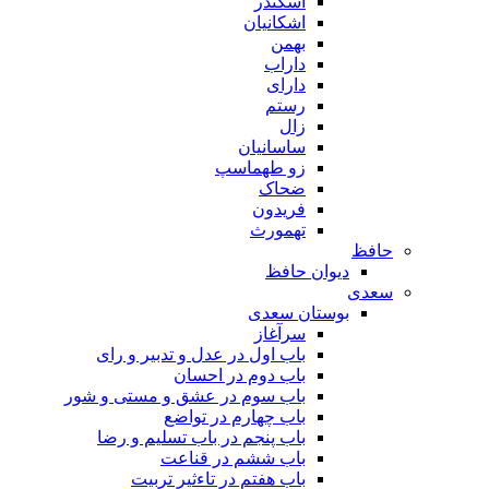
اسکندر
اشکانیان
بهمن
داراب
دارای
رستم
زال
ساسانیان
زو طهماسپ‏
ضحاک
فریدون
تهمورث
حافظ
دیوان حافظ
سعدی
بوستان سعدی
سرآغاز
باب اول در عدل و تدبیر و رای
باب دوم در احسان
باب سوم در عشق و مستی و شور
باب چهارم در تواضع
باب پنجم در باب تسلیم و رضا
باب ششم در قناعت
باب هفتم در تاءثیر تربیت