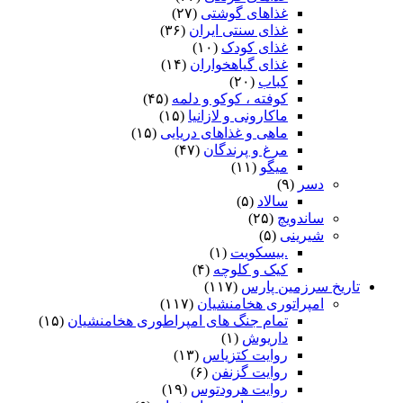
غذاهای گوشتی
(۲۷)
غذای سنتی ایران
(۳۶)
غذای کودک
(۱۰)
غذای گیاهخواران
(۱۴)
کباب
(۲۰)
کوفته ، کوکو و دلمه
(۴۵)
ماکارونی و لازانیا
(۱۵)
ماهی و غذاهای دریایی
(۱۵)
مرغ و پرندگان
(۴۷)
میگو
(۱۱)
دسر
(۹)
سالاد
(۵)
ساندویچ
(۲۵)
شیرینی
(۵)
.بیسکویت
(۱)
کیک و کلوچه
(۴)
تاریخ سرزمین پارس
(۱۱۷)
امپراتوری هخامنشیان
(۱۱۷)
تمام جنگ های امپراطوری هخامنشیان
(۱۵)
داریوش
(۱)
روایت کتزیاس
(۱۳)
روایت گزنفن
(۶)
روایت هرودتوس
(۱۹)