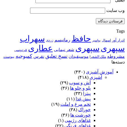
وب‌ سایت
Tags
حافظ
سهراب
رماتیسم
ادرار آور
اسهال
زردی
بواسیر
سپهری
سپهری
عطاری
شعر نیمایی
فردوسی
نسخ تعلیق
کمبوجیه
مشروطه
موسیقیدان
نقرس
یبوست
ملک الشعرا
دسته‌ها
آموزش آشپزی
(۴۳۰)
آشپزی
(۴۱۸)
آش و سوپ
(۲۹)
پلو و چلو ها
(۳۶)
پیتزا
(۳۳)
پیش غذا
(۱۱)
تخم مرغ و املت
(۱۹)
خوراک
(۳۸)
خورشت ها
(۳۶)
غذاهای رژیمی
(۱)
غذاهای فرنگی
(۲۲)