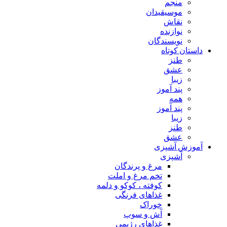
منجم
موسیقیدان
نقاش
نوازنده
نویسندگان
داستان کوتاه
طنز
عشق
زیبا
پند آموز
همه
پند آموز
زیبا
طنز
عشق
آموزش آشپزی
آشپزی
مرغ و پرندگان
تخم مرغ و املت
کوفته ، کوکو و دلمه
غذاهای فرنگی
خوراک
آش و سوپ
غذاهای رژیمی