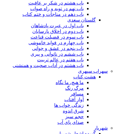
باب هشتم در شکر بر عافیت
باب نهم در توبه و راه صواب
باب دهم در مناجات و ختم کتاب
گلستان سعدی
باب اول در عبرت پادشاهان
باب دوم در اخلاق پارسایان
باب سوم در فضیلت قناعت
باب چهارم در فواید خاموشى
باب پنجم در عشق و جوانى
باب ششم در ناتوانى و پیرى
باب هفتم در عالم تربیت
باب هشتم در آداب صحبت و همنشنى
سهراب سپهری
هشت کتاب
ما هیچ، ما نگاه
مرگ رنگ
مسافر
آواز آفتاب
زندگی خواب ها
شرق اندوه
حجم سبز
صدای پای آب
شهریار
گزیده اشعار شهریار