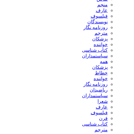
منجم
عارف
فیلسوف
نویسندگان
روزنامه نگار
مترجم
پزشکان
خواننده
کتاب شناسی
سیاستمداران
همه
پزشکان
خطاط
خواننده
روزنامه نگار
ریاضیدان
سیاستمداران
شعرا
عارف
فیلسوف
قرن
کتاب شناسی
مترجم