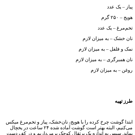
پیاز – یک عدد
هویج – ۲۵۰ گرم
تخم‌مرغ – یک عدد
نان خشک – به میزان لازم
نمک و فلفل – به میزان لازم
نان همبرگری – به میزان لازم
روغن – به میزان لازم
طرز تهیه
ابتدا گوشت چرخ کرده را با هویج، نان‌خشک، پیاز و تخم‌مرغ میکس
می‌کنیم، البته بهتر است گوشت آماده شده ۲۴ ساعت در یخچال
بماند. سپس به اندازه یک پرتقال کوچک برمی‌داریم و در کف دست