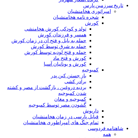
تاریخ سرزمین پارس
امپراتوری هخامنشیان
شجره نامه هخامنشیان
کورش
تولد و کودکی کورش هخامنشی
همسر و فرزندان کورش
حمله به بابل و فتح آن در زمان کورش
حمله به شرق توسط کورش
حمله و فتح لودیه توسط کورش
کورش و فتح ماد
کورش و یونانیان آسیا
کمبوجیه
باز جستن کین پدر
برادر کشی
بردیه دروغین ، بازگشت از مصر و کشته
شدن کمبوجیه
کمبوجیه و مغان
گشودن مصر توسط کمبوجیه
داریوش
قبایل پارسی در زمان هخامنشیان
تمام جنگ های امپراطوری هخامنشیان
شاهنامه فردوسی
همه