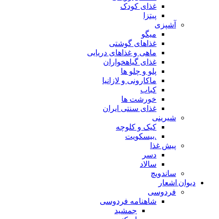
غذای کودک
پیتزا
آشپزی
میگو
غذاهای گوشتی
ماهی و غذاهای دریایی
غذای گیاهخواران
پلو و چلو ها
ماکارونی و لازانیا
کباب
خورشت ها
غذای سنتی ایران
شیرینی
کیک و کلوچه
.بیسکویت
پیش غذا
دسر
سالاد
ساندویچ
دیوان اشعار
فردوسی
شاهنامه فردوسی
جمشید