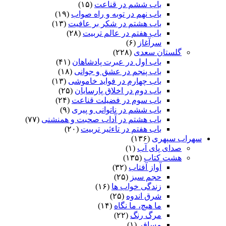
باب ششم در قناعت
(۱۵)
باب نهم در توبه و راه صواب
(۱۹)
باب هشتم در شکر بر عافیت
(۱۳)
باب هفتم در عالم تربیت
(۲۸)
سرآغاز
(۶)
گلستان سعدی
(۲۲۸)
باب اول در عبرت پادشاهان
(۴۱)
باب پنجم در عشق و جوانى
(۱۸)
باب چهارم در فواید خاموشى
(۱۳)
باب دوم در اخلاق پارسایان
(۲۵)
باب سوم در فضیلت قناعت
(۲۴)
باب ششم در ناتوانى و پیرى
(۹)
باب هشتم در آداب صحبت و همنشنى
(۷۷)
باب هفتم در تاءثیر تربیت
(۲۰)
سهراب سپهری
(۱۳۶)
صدای پای آب
(۱)
هشت کتاب
(۱۳۵)
آواز آفتاب
(۳۲)
حجم سبز
(۲۵)
زندگی خواب ها
(۱۶)
شرق اندوه
(۲۵)
ما هیچ، ما نگاه
(۱۴)
مرگ رنگ
(۲۲)
مسافر
(۱)