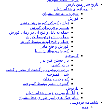
تاریخ سرزمین پارس
امپراتوری هخامنشیان
شجره نامه هخامنشیان
کورش
تولد و کودکی کورش هخامنشی
همسر و فرزندان کورش
حمله به بابل و فتح آن در زمان کورش
حمله به شرق توسط کورش
حمله و فتح لودیه توسط کورش
کورش و فتح ماد
کورش و یونانیان آسیا
کمبوجیه
باز جستن کین پدر
برادر کشی
بردیه دروغین ، بازگشت از مصر و کشته
شدن کمبوجیه
کمبوجیه و مغان
گشودن مصر توسط کمبوجیه
داریوش
قبایل پارسی در زمان هخامنشیان
تمام جنگ های امپراطوری هخامنشیان
شاهنامه فردوسی
همه