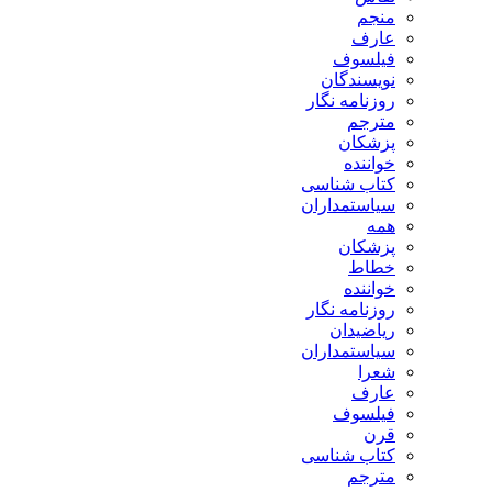
منجم
عارف
فیلسوف
نویسندگان
روزنامه نگار
مترجم
پزشکان
خواننده
کتاب شناسی
سیاستمداران
همه
پزشکان
خطاط
خواننده
روزنامه نگار
ریاضیدان
سیاستمداران
شعرا
عارف
فیلسوف
قرن
کتاب شناسی
مترجم