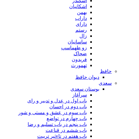
اسکندر
اشکانیان
بهمن
داراب
دارای
رستم
زال
ساسانیان
زو طهماسپ‏
ضحاک
فریدون
تهمورث
حافظ
دیوان حافظ
سعدی
بوستان سعدی
سرآغاز
باب اول در عدل و تدبیر و رای
باب دوم در احسان
باب سوم در عشق و مستی و شور
باب چهارم در تواضع
باب پنجم در باب تسلیم و رضا
باب ششم در قناعت
باب هفتم در تاءثیر تربیت