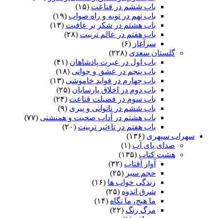
باب ششم در قناعت
(۱۵)
باب نهم در توبه و راه صواب
(۱۹)
باب هشتم در شکر بر عافیت
(۱۳)
باب هفتم در عالم تربیت
(۲۸)
سرآغاز
(۶)
گلستان سعدی
(۲۲۸)
باب اول در عبرت پادشاهان
(۴۱)
باب پنجم در عشق و جوانى
(۱۸)
باب چهارم در فواید خاموشى
(۱۳)
باب دوم در اخلاق پارسایان
(۲۵)
باب سوم در فضیلت قناعت
(۲۴)
باب ششم در ناتوانى و پیرى
(۹)
باب هشتم در آداب صحبت و همنشنى
(۷۷)
باب هفتم در تاءثیر تربیت
(۲۰)
سهراب سپهری
(۱۳۶)
صدای پای آب
(۱)
هشت کتاب
(۱۳۵)
آواز آفتاب
(۳۲)
حجم سبز
(۲۵)
زندگی خواب ها
(۱۶)
شرق اندوه
(۲۵)
ما هیچ، ما نگاه
(۱۴)
مرگ رنگ
(۲۲)