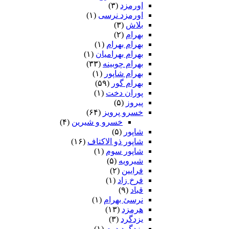
اورمزد
(۳)
اورمزد نرسى‏
(۱)
بلاش
(۳)
بهرام
(۲)
بهرام بهرام
(۱)
بهرام بهرامیان‏
(۱)
بهرام چوبینه
(۳۳)
بهرام شاپور
(۱)
بهرام گور
(۵۹)
پوران دخت
(۱)
پیروز
(۵)
خسرو پرویز
(۶۴)
خسرو و شیرین
(۴)
شاپور
(۵)
شاپور ذو الاکتاف
(۱۶)
شاپور سوم‏
(۱)
شیرویه
(۵)
فرایین
(۲)
فرخ زاد
(۱)
قباد
(۹)
نرسئ بهرام‏
(۱)
هرمزد
(۱۳)
یزدگرد
(۳)
یزدگرد دوم
(۱)