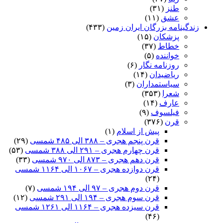
طنز
(۳۱)
عشق
(۱۱)
زندگینامه بزرگان ایران زمین
(۴۳۳)
پزشکان
(۱۵)
خطاط
(۳۷)
خواننده
(۵)
روزنامه نگار
(۶)
ریاضیدان
(۱۴)
سیاستمداران
(۳)
شعرا
(۳۵۳)
عارف
(۱۴)
فیلسوف
(۹)
قرن
(۳۷۶)
پیش از اسلام
(۱)
قرن پنجم هجری – ۳۸۸ الی ۴۸۵ شمسی
(۲۹)
قرن چهارم هجری – ۲۹۱ الی ۳۸۸ شمسی
(۵۳)
قرن دهم هجری – ۸۷۳ الی ۹۷۰ شمسی
(۳۳)
قرن دوازده هجری – ۱۰۶۷ الی ۱۱۶۴ شمسی
(۲۴)
قرن دوم هجری – ۹۷ الی ۱۹۴ شمسی
(۷)
قرن سوم هجری – ۱۹۴ الی ۲۹۱ شمسی
(۱۲)
قرن سیزده هجری – ۱۱۶۴ الی ۱۲۶۱ شمسی
(۴۶)