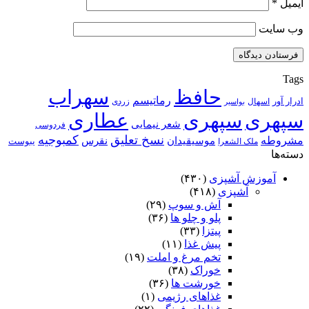
ایمیل
*
وب‌ سایت
Tags
حافظ
سهراب
رماتیسم
ادرار آور
اسهال
زردی
بواسیر
سپهری
سپهری
عطاری
شعر نیمایی
فردوسی
نسخ تعلیق
کمبوجیه
مشروطه
موسیقیدان
نقرس
یبوست
ملک الشعرا
دسته‌ها
آموزش آشپزی
(۴۳۰)
آشپزی
(۴۱۸)
آش و سوپ
(۲۹)
پلو و چلو ها
(۳۶)
پیتزا
(۳۳)
پیش غذا
(۱۱)
تخم مرغ و املت
(۱۹)
خوراک
(۳۸)
خورشت ها
(۳۶)
غذاهای رژیمی
(۱)