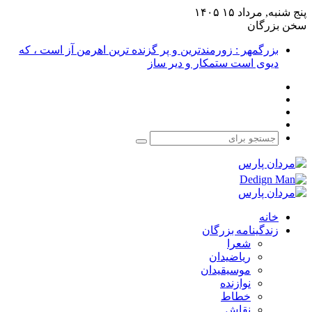
پنج شنبه, مرداد ۱۵ ۱۴۰۵
سخن بزرگان
بزرگمهر : زورمندترین و پر گزنده ترین اهرمن آز است ، که
دیوی است ستمکار و دیر ساز
فیس
X
بوک
یوتیوب
اینستاگرام
جستجو
برای
خانه
زندگینامه بزرگان
شعرا
ریاضیدان
موسیقیدان
نوازنده
خطاط
نقاش