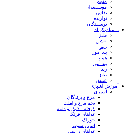
منجم
موسیقیدان
نقاش
نوازنده
نویسندگان
داستان کوتاه
طنز
عشق
زیبا
پند آموز
همه
پند آموز
زیبا
طنز
عشق
آموزش آشپزی
آشپزی
مرغ و پرندگان
تخم مرغ و املت
کوفته ، کوکو و دلمه
غذاهای فرنگی
خوراک
آش و سوپ
غذاهای رژیمی