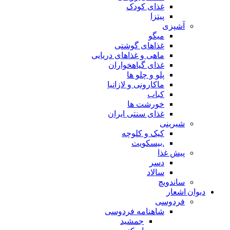
غذای کودک
پیتزا
آشپزی
میگو
غذاهای گوشتی
ماهی و غذاهای دریایی
غذای گیاهخواران
پلو و چلو ها
ماکارونی و لازانیا
کباب
خورشت ها
غذای سنتی ایران
شیرینی
کیک و کلوچه
.بیسکویت
پیش غذا
دسر
سالاد
ساندویچ
دیوان اشعار
فردوسی
شاهنامه فردوسی
جمشید