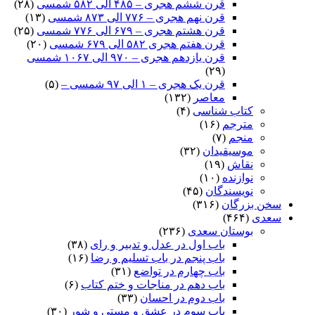
قرن ششم هجری – ۴۸۵ الی ۵۸۲ شمسی
(۲۸)
قرن نهم هجری – ۷۷۶ الی ۸۷۳ شمسی
(۱۳)
قرن هشتم هجری – ۶۷۹ الی ۷۷۶ شمسی
(۲۵)
قرن هفتم هجری ۵۸۲ الی ۶۷۹ شمسی
(۲۰)
قرن یازدهم هجری – ۹۷۰ الی ۱۰۶۷ شمسی
(۲۹)
قرن یک هجری – ۱ الی ۹۷ شمسی –
(۵)
معاصر
(۱۳۲)
کتاب شناسی
(۴)
مترجم
(۱۶)
منجم
(۷)
موسیقیدان
(۳۲)
نقاش
(۱۹)
نوازنده
(۱۰)
نویسندگان
(۴۵)
سخن بزرگان
(۳۱۶)
سعدی
(۴۶۴)
بوستان سعدی
(۲۳۶)
باب اول در عدل و تدبیر و رای
(۳۸)
باب پنجم در باب تسلیم و رضا
(۱۶)
باب چهارم در تواضع
(۳۱)
باب دهم در مناجات و ختم کتاب
(۶)
باب دوم در احسان
(۳۳)
باب سوم در عشق و مستی و شور
(۳۰)