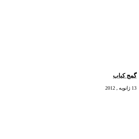
گمج کباب
13 ژانویه , 2012