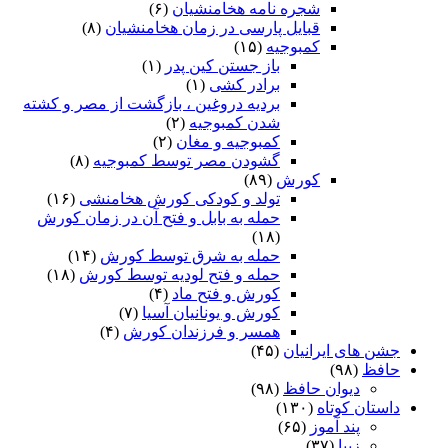
شجره نامه هخامنشیان
(۶)
قبایل پارسی در زمان هخامنشیان
(۸)
کمبوجیه
(۱۵)
باز جستن کین پدر
(۱)
برادر کشی
(۱)
بردیه دروغین ، بازگشت از مصر و کشته
شدن کمبوجیه
(۲)
کمبوجیه و مغان
(۲)
گشودن مصر توسط کمبوجیه
(۸)
کورش
(۸۹)
تولد و کودکی کورش هخامنشی
(۱۶)
حمله به بابل و فتح آن در زمان کورش
(۱۸)
حمله به شرق توسط کورش
(۱۴)
حمله و فتح لودیه توسط کورش
(۱۸)
کورش و فتح ماد
(۴)
کورش و یونانیان آسیا
(۷)
همسر و فرزندان کورش
(۴)
جشن های ایرانیان
(۴۵)
حافظ
(۹۸)
دیوان حافظ
(۹۸)
داستان کوتاه
(۱۳۰)
پند آموز
(۶۵)
زیبا
(۳۷)