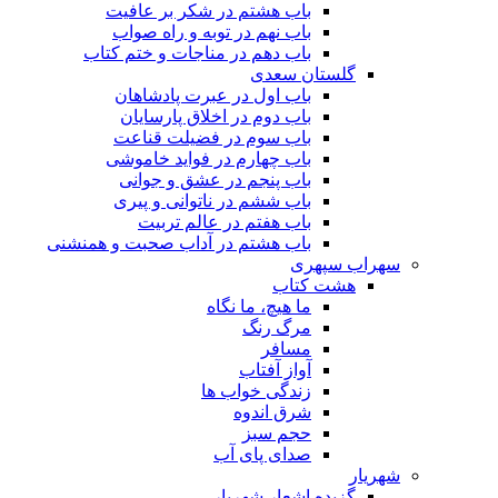
باب هشتم در شکر بر عافیت
باب نهم در توبه و راه صواب
باب دهم در مناجات و ختم کتاب
گلستان سعدی
باب اول در عبرت پادشاهان
باب دوم در اخلاق پارسایان
باب سوم در فضیلت قناعت
باب چهارم در فواید خاموشى
باب پنجم در عشق و جوانى
باب ششم در ناتوانى و پیرى
باب هفتم در عالم تربیت
باب هشتم در آداب صحبت و همنشنى
سهراب سپهری
هشت کتاب
ما هیچ، ما نگاه
مرگ رنگ
مسافر
آواز آفتاب
زندگی خواب ها
شرق اندوه
حجم سبز
صدای پای آب
شهریار
گزیده اشعار شهریار