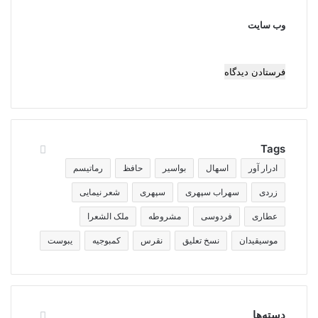
وب‌ سایت
Tags
ادرار آور
اسهال
بواسیر
حافظ
رماتیسم
زردی
سهراب سپهری
سپهری
شعر نیمایی
عطاری
فردوسی
مشروطه
ملک الشعرا
موسیقیدان
نسخ تعلیق
نقرس
کمبوجیه
یبوست
دسته‌ها