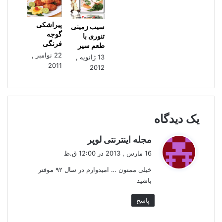
پیراشکی
سیب زمینی
گوجه
تنوری با
فرنگی
طعم سیر
22 نوامبر ,
13 ژانویه ,
2011
2012
یک دیدگاه
گ
مجله اینترنتی لوپر
ف
16 مارس , 2013 در 12:00 ق.ظ
ت
خیلی ممنون … امیدوارم در سال ۹۲ موفتر
:
باشید
پاسخ