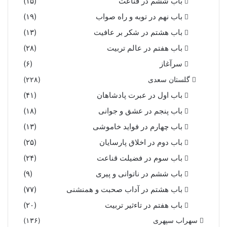
باب ششم در قناعت
(۱۵)
باب نهم در توبه و راه صواب
(۱۹)
باب هشتم در شکر بر عافیت
(۱۳)
باب هفتم در عالم تربیت
(۲۸)
سرآغاز
(۶)
گلستان سعدی
(۲۲۸)
باب اول در عبرت پادشاهان
(۴۱)
باب پنجم در عشق و جوانى
(۱۸)
باب چهارم در فواید خاموشى
(۱۳)
باب دوم در اخلاق پارسایان
(۲۵)
باب سوم در فضیلت قناعت
(۲۴)
باب ششم در ناتوانى و پیرى
(۹)
باب هشتم در آداب صحبت و همنشنى
(۷۷)
باب هفتم در تاءثیر تربیت
(۲۰)
سهراب سپهری
(۱۳۶)