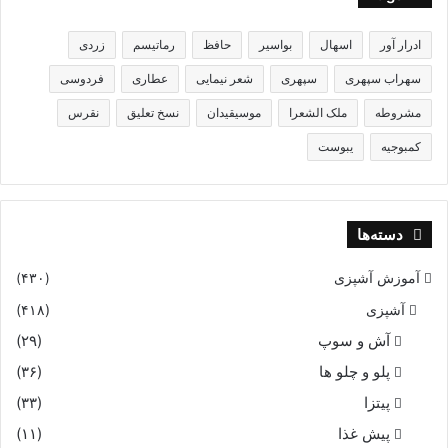
ادرار آور
اسهال
بواسیر
حافظ
رماتیسم
زردی
سهراب سپهری
سپهری
شعر نیمایی
عطاری
فردوسی
مشروطه
ملک الشعرا
موسیقیدان
نسخ تعلیق
نقرس
کمبوجیه
یبوست
دسته‌ها
آموزش آشپزی
(۴۳۰)
آشپزی
(۴۱۸)
آش و سوپ
(۲۹)
پلو و چلو ها
(۳۶)
پیتزا
(۳۳)
پیش غذا
(۱۱)