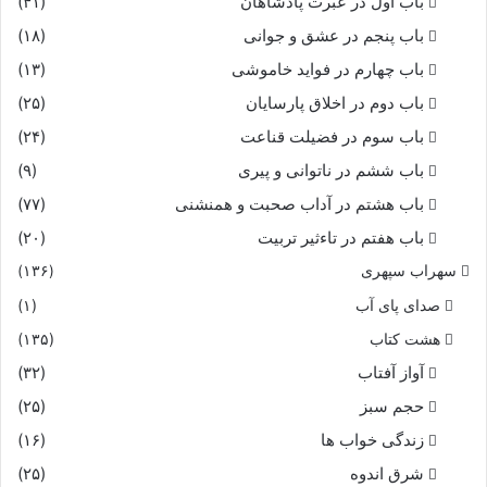
باب اول در عبرت پادشاهان
(۴۱)
باب پنجم در عشق و جوانى
(۱۸)
باب چهارم در فواید خاموشى
(۱۳)
باب دوم در اخلاق پارسایان
(۲۵)
باب سوم در فضیلت قناعت
(۲۴)
باب ششم در ناتوانى و پیرى
(۹)
باب هشتم در آداب صحبت و همنشنى
(۷۷)
باب هفتم در تاءثیر تربیت
(۲۰)
سهراب سپهری
(۱۳۶)
صدای پای آب
(۱)
هشت کتاب
(۱۳۵)
آواز آفتاب
(۳۲)
حجم سبز
(۲۵)
زندگی خواب ها
(۱۶)
شرق اندوه
(۲۵)