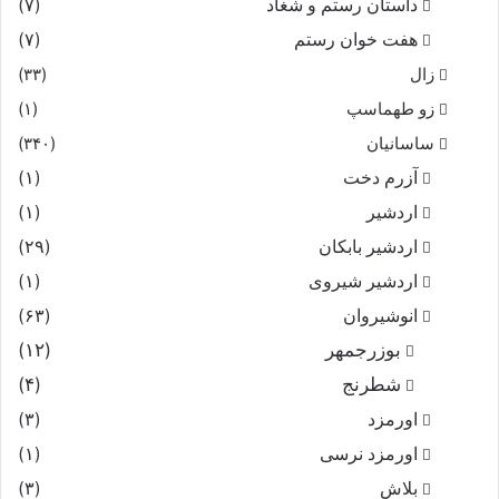
داستان رستم و شغاد
(۷)
هفت خوان رستم‏
(۷)
زال
(۳۳)
زو طهماسپ‏
(۱)
ساسانیان
(۳۴۰)
آزرم دخت
(۱)
اردشیر
(۱)
اردشیر بابکان
(۲۹)
اردشیر شیروی
(۱)
انوشیروان
(۶۳)
بوزرجمهر
(۱۲)
شطرنج
(۴)
اورمزد
(۳)
اورمزد نرسى‏
(۱)
بلاش
(۳)