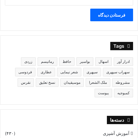
Tags
ادرار آور
اسهال
بواسیر
حافظ
رماتیسم
زردی
سهراب سپهری
سپهری
شعر نیمایی
عطاری
فردوسی
مشروطه
ملک الشعرا
موسیقیدان
نسخ تعلیق
نقرس
کمبوجیه
یبوست
دسته‌ها
آموزش آشپزی
(۴۳۰)