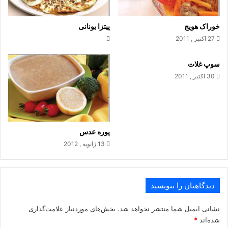
خوراک هویج
پیتزا یونانی
27 اکتبر , 2011
خمیر را با وردنه به شکل دایره‌ای به قطر ۳۰ سانتی‌متر پهن کنید .
سوپ غلات
روی خمیر روغن‌زیتون بمالید و طوری با توری روی حرارت متوسط
30 اکتبر , 2011
قرار دهید که سمت چرب شده زیر قرار بگیرد. بعد از شش الی
هشت دقیقه که زیر خمیر طلایی و برشته شد آن را از روی حرارت
بردارید و روی آن روغن‌زیتون بمالید و خمیر را برگردانید .
پوره عدس
آن‌گاه سس باربکیو یا کچاپ را با سس تند مخلوط کرده، روی خمیر
13 ژانویه , 2012
بمالید. پیاز، گوجه‌فرنگی و پنیر را روی سس بچینید و روی آن نمک و
فلفل بپاشید .
دیدگاهتان را بنویسید
پیتزا را به مدت ۱۰ دقیقه روی حرارت بگذارید تا طرف دیگر خمیر هم
طلایی شود. قبل از سرو روی پیتزا ریحان بپاشید .
نشانی ایمیل شما منتشر نخواهد شد.
بخش‌های موردنیاز علامت‌گذاری
شده‌اند
*