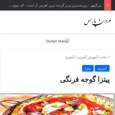
بزرگمهر : زورمندترین و پر گزنده ترین اهرمن آز است ، که دیوی است ستمکار و دیر ساز
خانه
/
آموزش آشپزی
/
آشپزی
آشپزی
پیتزا
پیتزا گوجه فرنگی