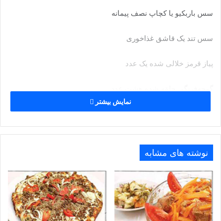
سس باربکیو یا کچاپ نصف پیمانه
سس تند یک قاشق غذاخوری
پیاز قرمز خلالی شده یک عدد
گوجه‌فرنگی حلقه شده هشت عدد
نمایش بیشتر
پنیر صبحانه یا پنیر پیتزا ورقه شده ۱۲۰ گرم
برگ ریحان خرد شده سه قاشق غذاخوری
نوشته های مشابه
روغن‌زیتون، نمک و فلفل‌سیاه به میزان لازم
طرزتهیه