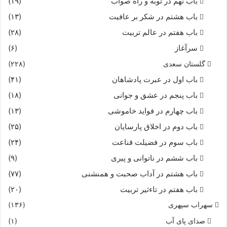
باب نهم در توبه و راه صواب
(۱۹)
باب هشتم در شکر بر عافیت
(۱۳)
باب هفتم در عالم تربیت
(۲۸)
سرآغاز
(۶)
گلستان سعدی
(۲۲۸)
باب اول در عبرت پادشاهان
(۴۱)
باب پنجم در عشق و جوانى
(۱۸)
باب چهارم در فواید خاموشى
(۱۳)
باب دوم در اخلاق پارسایان
(۲۵)
باب سوم در فضیلت قناعت
(۲۴)
باب ششم در ناتوانى و پیرى
(۹)
باب هشتم در آداب صحبت و همنشنى
(۷۷)
باب هفتم در تاءثیر تربیت
(۲۰)
سهراب سپهری
(۱۳۶)
صدای پای آب
(۱)