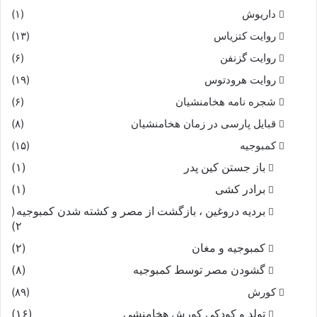
داریوش
(۱)
روایت کتزیاس
(۱۳)
روایت گزنفن
(۶)
روایت هرودتوس
(۱۹)
شجره نامه هخامنشیان
(۶)
قبایل پارسی در زمان هخامنشیان
(۸)
کمبوجیه
(۱۵)
باز جستن کین پدر
(۱)
برادر کشی
(۱)
بردیه دروغین ، بازگشت از مصر و کشته شدن کمبوجیه
(
۲)
کمبوجیه و مغان
(۲)
گشودن مصر توسط کمبوجیه
(۸)
کورش
(۸۹)
تولد و کودکی کورش هخامنشی
(۱۶)