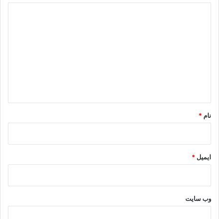
د
ی
.
د
گ
ا
ه
*
نام
*
ایمیل
*
وب‌ سایت