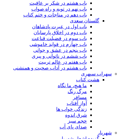
باب هشتم در شکر بر عافیت
باب نهم در توبه و راه صواب
باب دهم در مناجات و ختم کتاب
گلستان سعدی
باب اول در عبرت پادشاهان
باب دوم در اخلاق پارسایان
باب سوم در فضیلت قناعت
باب چهارم در فواید خاموشى
باب پنجم در عشق و جوانى
باب ششم در ناتوانى و پیرى
باب هفتم در عالم تربیت
باب هشتم در آداب صحبت و همنشنى
سهراب سپهری
هشت کتاب
ما هیچ، ما نگاه
مرگ رنگ
مسافر
آواز آفتاب
زندگی خواب ها
شرق اندوه
حجم سبز
صدای پای آب
شهریار
گزیده اشعار شهریار