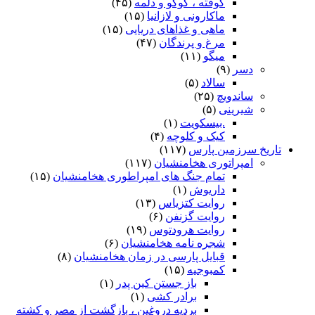
کوفته ، کوکو و دلمه
(۴۵)
ماکارونی و لازانیا
(۱۵)
ماهی و غذاهای دریایی
(۱۵)
مرغ و پرندگان
(۴۷)
میگو
(۱۱)
دسر
(۹)
سالاد
(۵)
ساندویچ
(۲۵)
شیرینی
(۵)
.بیسکویت
(۱)
کیک و کلوچه
(۴)
تاریخ سرزمین پارس
(۱۱۷)
امپراتوری هخامنشیان
(۱۱۷)
تمام جنگ های امپراطوری هخامنشیان
(۱۵)
داریوش
(۱)
روایت کتزیاس
(۱۳)
روایت گزنفن
(۶)
روایت هرودتوس
(۱۹)
شجره نامه هخامنشیان
(۶)
قبایل پارسی در زمان هخامنشیان
(۸)
کمبوجیه
(۱۵)
باز جستن کین پدر
(۱)
برادر کشی
(۱)
بردیه دروغین ، بازگشت از مصر و کشته