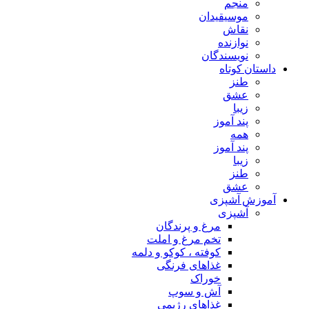
منجم
موسیقیدان
نقاش
نوازنده
نویسندگان
داستان کوتاه
طنز
عشق
زیبا
پند آموز
همه
پند آموز
زیبا
طنز
عشق
آموزش آشپزی
آشپزی
مرغ و پرندگان
تخم مرغ و املت
کوفته ، کوکو و دلمه
غذاهای فرنگی
خوراک
آش و سوپ
غذاهای رژیمی