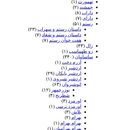
تهمورث
(۱)
جمشید
(۲)
داراب
(۸)
دارای
(۷)
رستم
(۵۱)
داستان رستم و سهراب
(۲۳)
داستان رستم و شغاد
(۷)
هفت خوان رستم‏
(۷)
زال
(۳۳)
زو طهماسپ‏
(۱)
ساسانیان
(۳۴۰)
آزرم دخت
(۱)
اردشیر
(۱)
اردشیر بابکان
(۲۹)
اردشیر شیروی
(۱)
انوشیروان
(۶۳)
بوزرجمهر
(۱۲)
شطرنج
(۴)
اورمزد
(۳)
اورمزد نرسى‏
(۱)
بلاش
(۳)
بهرام
(۲)
بهرام بهرام
(۱)
بهرام بهرامیان‏
(۱)