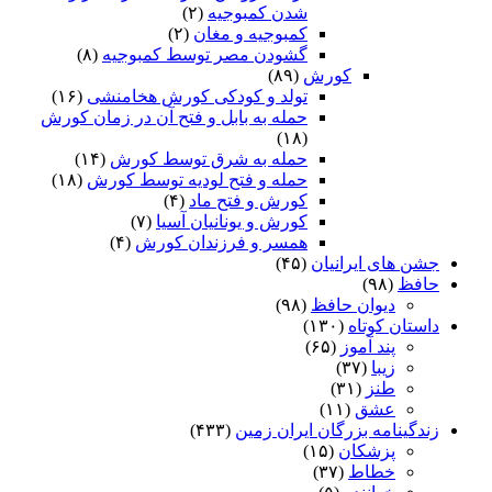
شدن کمبوجیه
(۲)
کمبوجیه و مغان
(۲)
گشودن مصر توسط کمبوجیه
(۸)
کورش
(۸۹)
تولد و کودکی کورش هخامنشی
(۱۶)
حمله به بابل و فتح آن در زمان کورش
(۱۸)
حمله به شرق توسط کورش
(۱۴)
حمله و فتح لودیه توسط کورش
(۱۸)
کورش و فتح ماد
(۴)
کورش و یونانیان آسیا
(۷)
همسر و فرزندان کورش
(۴)
جشن های ایرانیان
(۴۵)
حافظ
(۹۸)
دیوان حافظ
(۹۸)
داستان کوتاه
(۱۳۰)
پند آموز
(۶۵)
زیبا
(۳۷)
طنز
(۳۱)
عشق
(۱۱)
زندگینامه بزرگان ایران زمین
(۴۳۳)
پزشکان
(۱۵)
خطاط
(۳۷)