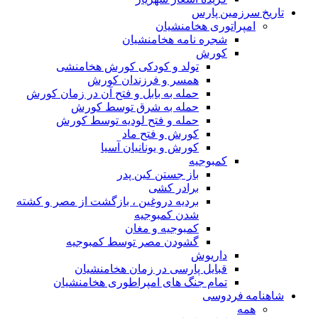
تاریخ سرزمین پارس
امپراتوری هخامنشیان
شجره نامه هخامنشیان
کورش
تولد و کودکی کورش هخامنشی
همسر و فرزندان کورش
حمله به بابل و فتح آن در زمان کورش
حمله به شرق توسط کورش
حمله و فتح لودیه توسط کورش
کورش و فتح ماد
کورش و یونانیان آسیا
کمبوجیه
باز جستن کین پدر
برادر کشی
بردیه دروغین ، بازگشت از مصر و کشته
شدن کمبوجیه
کمبوجیه و مغان
گشودن مصر توسط کمبوجیه
داریوش
قبایل پارسی در زمان هخامنشیان
تمام جنگ های امپراطوری هخامنشیان
شاهنامه فردوسی
همه