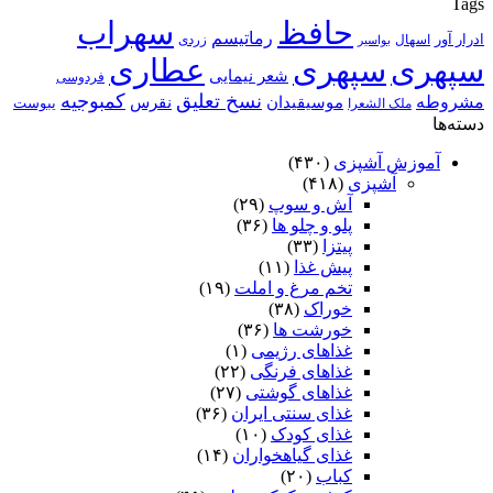
Tags
حافظ
سهراب
رماتیسم
ادرار آور
اسهال
زردی
بواسیر
سپهری
سپهری
عطاری
شعر نیمایی
فردوسی
نسخ تعلیق
کمبوجیه
مشروطه
موسیقیدان
نقرس
یبوست
ملک الشعرا
دسته‌ها
آموزش آشپزی
(۴۳۰)
آشپزی
(۴۱۸)
آش و سوپ
(۲۹)
پلو و چلو ها
(۳۶)
پیتزا
(۳۳)
پیش غذا
(۱۱)
تخم مرغ و املت
(۱۹)
خوراک
(۳۸)
خورشت ها
(۳۶)
غذاهای رژیمی
(۱)
غذاهای فرنگی
(۲۲)
غذاهای گوشتی
(۲۷)
غذای سنتی ایران
(۳۶)
غذای کودک
(۱۰)
غذای گیاهخواران
(۱۴)
کباب
(۲۰)