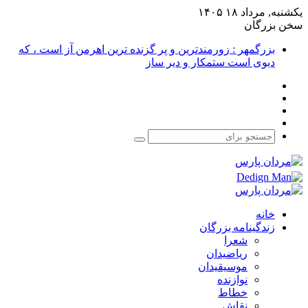
یکشنبه, مرداد ۱۸ ۱۴۰۵
سخن بزرگان
بزرگمهر : زورمندترین و پر گزنده ترین اهرمن آز است ، که
دیوی است ستمکار و دیر ساز
فیس
X
بوک
یوتیوب
اینستاگرام
جستجو
برای
خانه
زندگینامه بزرگان
شعرا
ریاضیدان
موسیقیدان
نوازنده
خطاط
نقاش