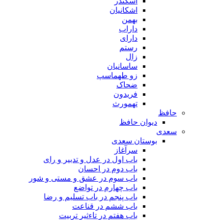
اسکندر
اشکانیان
بهمن
داراب
دارای
رستم
زال
ساسانیان
زو طهماسپ‏
ضحاک
فریدون
تهمورث
حافظ
دیوان حافظ
سعدی
بوستان سعدی
سرآغاز
باب اول در عدل و تدبیر و رای
باب دوم در احسان
باب سوم در عشق و مستی و شور
باب چهارم در تواضع
باب پنجم در باب تسلیم و رضا
باب ششم در قناعت
باب هفتم در تاءثیر تربیت