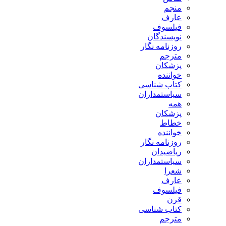
منجم
عارف
فیلسوف
نویسندگان
روزنامه نگار
مترجم
پزشکان
خواننده
کتاب شناسی
سیاستمداران
همه
پزشکان
خطاط
خواننده
روزنامه نگار
ریاضیدان
سیاستمداران
شعرا
عارف
فیلسوف
قرن
کتاب شناسی
مترجم