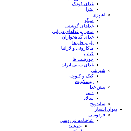
غذای کودک
پیتزا
آشپزی
میگو
غذاهای گوشتی
ماهی و غذاهای دریایی
غذای گیاهخواران
پلو و چلو ها
ماکارونی و لازانیا
کباب
خورشت ها
غذای سنتی ایران
شیرینی
کیک و کلوچه
.بیسکویت
پیش غذا
دسر
سالاد
ساندویچ
دیوان اشعار
فردوسی
شاهنامه فردوسی
جمشید