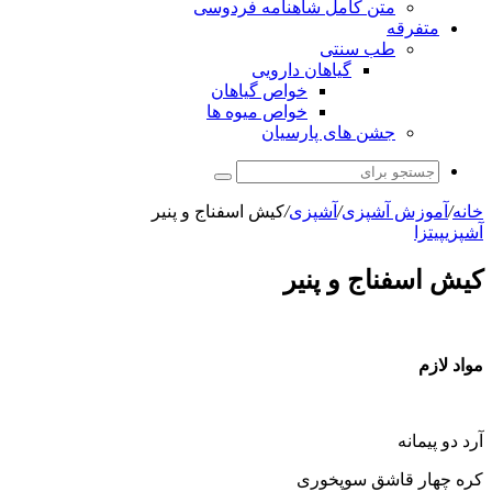
متن کامل شاهنامه فردوسی
متفرقه
طب سنتی
گیاهان دارویی
خواص گیاهان
خواص میوه ها
جشن های پارسیان
جستجو
برای
خانه
/
آموزش آشپزی
/
آشپزی
/
کیش اسفناج و پنیر
آشپزی
پیتزا
کیش اسفناج و پنیر
مواد لازم
آرد دو پیمانه
کره چهار قاشق سوپخوری