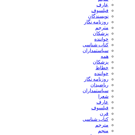
ارف
یلسوف
ویسندگان
وزنامه نگار
ترجم
زشکان
واننده
تاب شناسی
یاستمداران
مه
زشکان
طاط
واننده
وزنامه نگار
یاضیدان
یاستمداران
عرا
ارف
یلسوف
رن
تاب شناسی
ترجم
نجم