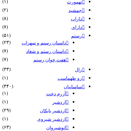
(۱)
تهمورث
(۲)
جمشید
(۸)
داراب
(۷)
دارای
(۵۱)
رستم
(۲۳)
داستان رستم و سهراب
(۷)
داستان رستم و شغاد
(۷)
هفت خوان رستم‏
(۳۳)
زال
(۱)
زو طهماسپ‏
(۳۴۰)
ساسانیان
(۱)
آزرم دخت
(۱)
اردشیر
(۲۹)
اردشیر بابکان
(۱)
اردشیر شیروی
(۶۳)
انوشیروان