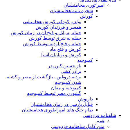
مپراتوری هخامنشیان
شجره نامه هخامنشیان
کورش
تولد و کودکی کورش هخامنشی
همسر و فرزندان کورش
حمله به بابل و فتح آن در زمان کورش
حمله به شرق توسط کورش
حمله و فتح لودیه توسط کورش
کورش و فتح ماد
کورش و یونانیان آسیا
کمبوجیه
باز جستن کین پدر
برادر کشی
بردیه دروغین ، بازگشت از مصر و کشته
شدن کمبوجیه
کمبوجیه و مغان
گشودن مصر توسط کمبوجیه
داریوش
قبایل پارسی در زمان هخامنشیان
تمام جنگ های امپراطوری هخامنشیان
ه فردوسی
مه
تن کامل شاهنامه فردوسی