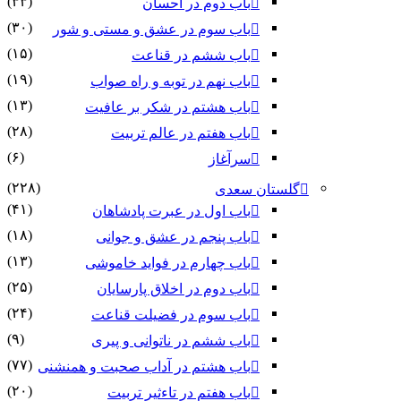
(۳۳)
باب دوم در احسان
(۳۰)
باب سوم در عشق و مستی و شور
(۱۵)
باب ششم در قناعت
(۱۹)
باب نهم در توبه و راه صواب
(۱۳)
باب هشتم در شکر بر عافیت
(۲۸)
باب هفتم در عالم تربیت
(۶)
سرآغاز
(۲۲۸)
گلستان سعدی
(۴۱)
باب اول در عبرت پادشاهان
(۱۸)
باب پنجم در عشق و جوانى
(۱۳)
باب چهارم در فواید خاموشى
(۲۵)
باب دوم در اخلاق پارسایان
(۲۴)
باب سوم در فضیلت قناعت
(۹)
باب ششم در ناتوانى و پیرى
(۷۷)
باب هشتم در آداب صحبت و همنشنى
(۲۰)
باب هفتم در تاءثیر تربیت