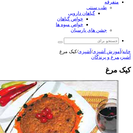
ب سنتی
گیاهان دارویی
خواص گیاهان
خواص میوه ها
شن های پارسیان
جستجو
برای
آشپزی
/
آشپزی
/
کیک مرغ
پرندگان