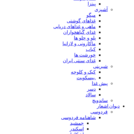
پیتزا
شپزی
میگو
غذاهای گوشتی
ماهی و غذاهای دریایی
غذای گیاهخواران
پلو و چلو ها
ماکارونی و لازانیا
کباب
خورشت ها
غذای سنتی ایران
یرینی
کیک و کلوچه
.بیسکویت
یش غذا
دسر
سالاد
اندویچ
شعار
ردوسی
شاهنامه فردوسی
جمشید
اسکندر