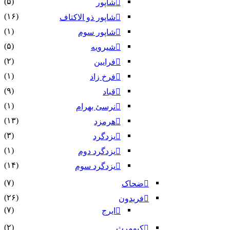
(۵)
شاپور
(۱۶)
شاپور ذو الاکتاف
(۱)
شاپور سوم‏
(۵)
شیرویه
(۲)
فرایین
(۱)
فرخ زاد
(۹)
قباد
(۱)
نرسئ بهرام‏
(۱۳)
هرمزد
(۳)
یزدگرد
(۱)
یزدگرد دوم
(۱۴)
یزدگرد سوم
(۷)
ضحاک
(۲۶)
فریدون
(۷)
ایرج
(۲)
کیومرث