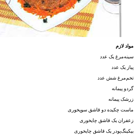
عدد
 عدد
 دو قاشق سوپخوری
اشق چایخوری
یک قاشق چایخوری