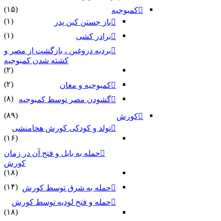
(۱۵)
کمبوجیه
(۱)
باز جستن کین پدر
(۱)
برادر کشی
بردیه دروغین ، بازگشت از مصر و
کشته شدن کمبوجیه
(۲)
(۲)
کمبوجیه و مغان
(۸)
گشودن مصر توسط کمبوجیه
(۸۹)
کورش
تولد و کودکی کورش هخامنشی
(۱۶)
حمله به بابل و فتح آن در زمان
کورش
(۱۸)
(۱۴)
حمله به شرق توسط کورش
حمله و فتح لودیه توسط کورش
(۱۸)