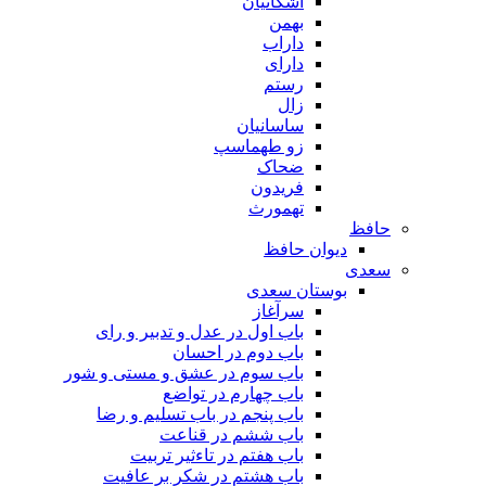
اشکانیان
بهمن
داراب
دارای
رستم
زال
ساسانیان
زو طهماسپ‏
ضحاک
فریدون
تهمورث
افظ
دیوان حافظ
عدی
بوستان سعدی
سرآغاز
باب اول در عدل و تدبیر و رای
باب دوم در احسان
باب سوم در عشق و مستی و شور
باب چهارم در تواضع
باب پنجم در باب تسلیم و رضا
باب ششم در قناعت
باب هفتم در تاءثیر تربیت
باب هشتم در شکر بر عافیت