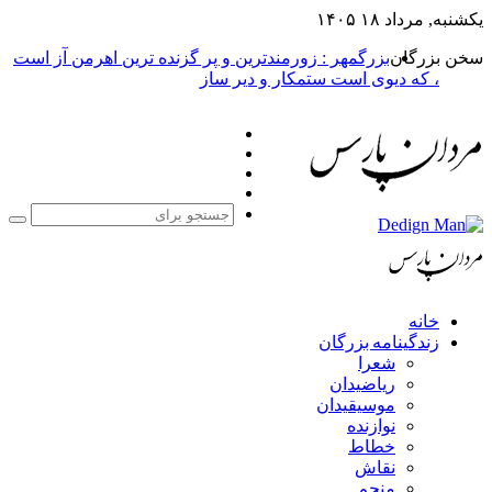
۱۴
بزرگمهر : زورمندترین و پر گزنده ترین اهرمن آز است
یوی است ستمکار و دیر ساز
فیس
X
بوک
یوتیوب
اینستاگرام
جستجو
برای
مه بزرگان
عرا
یاضیدان
وسیقیدان
وازنده
طاط
قاش
نجم