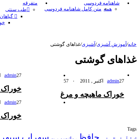
شاهنامه فردوسی
متفرقه
همه
متن کامل شاهنامه فردوسی
طب سنتی
گیاهان
خو
خانه
/
آموزش آشپزی
/
آشپزی
/
غذاهای گوشتی
غذاهای گوشتی
27 اکتبر , 2011
admin
27 اکتبر , 2011
admin
۰
57
خوراک 
خوراک ماهیچه و مرغ
27 اکتبر , 2011
admin
خوراک 
Tags
حافظ
سهراب سپهر
رماتیسم
ادرار آور
اسهال
زردی