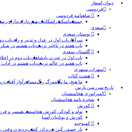
دیوان اشعار
فردوسی
شاهنامه فردوسی
جمشید
اسکندر
اشکانیان
بهمن
داراب
دارای
رست
سعدی
بوستان سعدی
سرآغاز
باب اول در عدل و تدبیر و رای
باب دو
باب هفتم در تاءثیر تربیت
باب هشتم در شکر 
گلستان سعدی
باب اول در عبرت پادشاهان
باب دوم در اخلا
باب هفتم در عالم تربیت
باب هشتم در آداب
سهراب سپهری
هشت کتاب
ما هیچ، ما نگاه
مرگ رنگ
مسافر
آواز آفتاب
زن
تاریخ سرزمین پارس
امپراتوری هخامنشیان
شجره نامه هخامنشیان
کورش
تولد و کودکی کورش هخامنشی
همسر و فرز
کورش و یونانیان آسیا
کمبوجیه
باز جستن کین پدر
برادر کشی
بردیه دروغین 