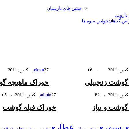
جشن های پارسیان
 دارویی
اص گیاهان
خواص میوه ها
۰
16
27 اکتبر , 2011
admin
گوشت زنجبیلی
خوراک ماهیچه گو
۰
22
27 اکتبر , 2011
admin
۰
15
گوشت و پیاز
خوراک فیله گوشت
ی
سپهری
عطاری
شعر نیمایی
مشروطه
فردوسی
ملک الشعر