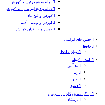
حمله به شرق توسط کورش
حمله و فتح لودیه توسط کورش
کورش و فتح ماد
کورش و یونانیان آسیا
همسر و فرزندان کورش
جشن های ایرانیان
حافظ
دیوان حافظ
داستان کوتاه
پند آموز
زیبا
طنز
عشق
زندگینامه بزرگان ایران زمین
پزشکان