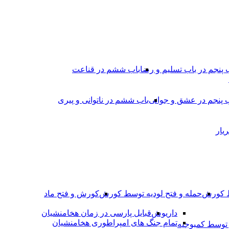
 پنجم در باب تسلیم و رضا
باب ششم در قناعت
 پنجم در عشق و جوانى
باب ششم در ناتوانى و پیرى
یار
ط کورش
حمله و فتح لودیه توسط کورش
کورش و فتح ماد
داریوش
قبایل پارسی در زمان هخامنشیان
تمام جنگ های امپراطوری هخامنشیان
وسط کمبوجیه