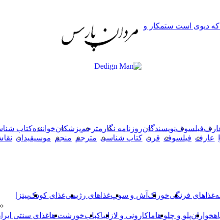
دکمه
 که دیوی است ستمکار و
بازگشت
به
بالا
ارف
فیلسوف
نویسندگان
روزنامه نگار
مترجم
پزشکان
خواننده
کتاب شنا
عارف
فیلسوف
قرن
کتاب شناسی
مترجم
منجم
موسیقیدان
نقا
ه
غذاهای فرنگی
خوراک
آش و سوپ
غذاهای رژیمی
غذای کودک
پیتزا
اهخواران
پلو و چلو ها
ماکارونی و لازانیا
کباب
خورشت ها
غذای سنتی ایرا