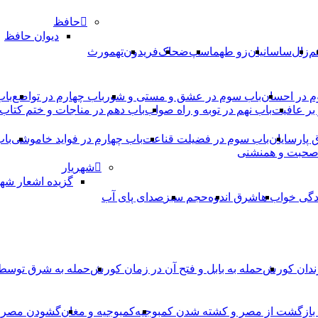
حافظ
دیوان حافظ
م
زال
ساسانیان
زو طهماسپ‏
ضحاک
فریدون
تهمورث
م در احسان
باب سوم در عشق و مستی و شور
باب چهارم در تواضع
باب
بر عافیت
باب نهم در توبه و راه صواب
باب دهم در مناجات و ختم کتاب
ق پارسایان
باب سوم در فضیلت قناعت
باب چهارم در فواید خاموشى
باب
 صحبت و همنشنى
شهریار
گزیده اشعار شهر
دگی خواب ها
شرق اندوه
حجم سبز
صدای پای آب
ندان کورش
حمله به بابل و فتح آن در زمان کورش
حمله به شرق توس
، بازگشت از مصر و کشته شدن کمبوجیه
کمبوجیه و مغان
گشودن مصر ت