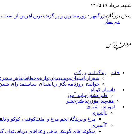
شنبه, مرداد ۱۷ ۱۴۰۵
سخن بزرگان
بزرگمهر : زورمندترین و پر گزنده ترین اهرمن آز است ،
دیر ساز
خانه
زندگینامه بزرگان
شعرا
ریاضیدان
موسیقیدان
نوازنده
خطاط
نقاش
منجم
ع
خواننده
روزنامه نگار
ریاضیدان
سیاستمداران
شعرا
داستان کوتاه
طنز
عشق
زیبا
پند آموز
همه
پند آموز
زیبا
طنز
عشق
آموزش آشپزی
آشپزی
مرغ و پرندگان
تخم مرغ و املت
کوفته ، کوکو و دلم
آشپزی
میگو
غذاهای گوشتی
ماهی و غذاهای دریایی
غذای گی