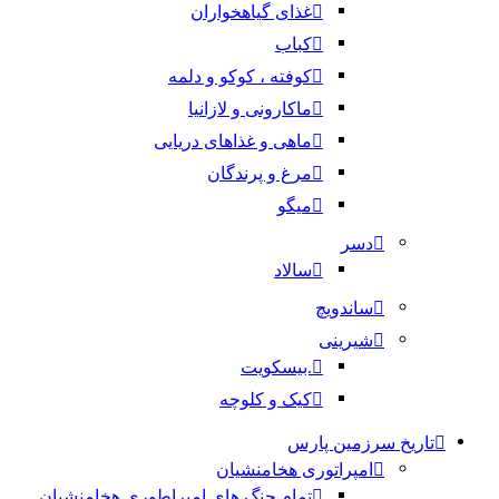
غذای گیاهخواران
کباب
کوفته ، کوکو و دلمه
ماکارونی و لازانیا
ماهی و غذاهای دریایی
مرغ و پرندگان
میگو
دسر
سالاد
ساندویچ
شیرینی
.بیسکویت
کیک و کلوچه
تاریخ سرزمین پارس
امپراتوری هخامنشیان
تمام جنگ های امپراطوری هخامنشیان