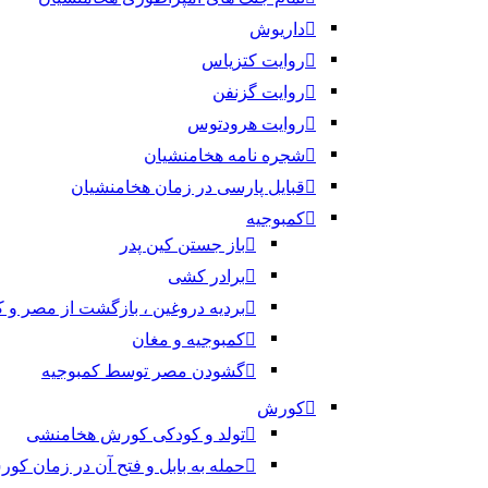
داریوش
روایت کتزیاس
روایت گزنفن
روایت هرودتوس
شجره نامه هخامنشیان
قبایل پارسی در زمان هخامنشیان
کمبوجیه
باز جستن کین پدر
برادر کشی
بردیه دروغین ، بازگشت از مصر و 
کمبوجیه و مغان
گشودن مصر توسط کمبوجیه
کورش
تولد و کودکی کورش هخامنشی
حمله به بابل و فتح آن در زمان کو