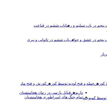
 پنجم در باب تسلیم و رضا
باب ششم در قناعت
 پنجم در عشق و جوانى
باب ششم در ناتوانى و پیرى
یار
ط کورش
حمله و فتح لودیه توسط کورش
کورش و فتح ماد
داریوش
قبایل پارسی در زمان هخامنشیان
تمام جنگ های امپراطوری هخامنشیان
وسط کمبوجیه