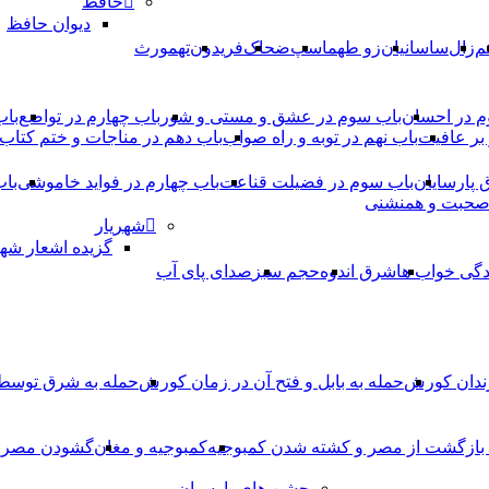
حافظ
دیوان حافظ
م
زال
ساسانیان
زو طهماسپ‏
ضحاک
فریدون
تهمورث
م در احسان
باب سوم در عشق و مستی و شور
باب چهارم در تواضع
باب
بر عافیت
باب نهم در توبه و راه صواب
باب دهم در مناجات و ختم کتاب
ق پارسایان
باب سوم در فضیلت قناعت
باب چهارم در فواید خاموشى
باب
 صحبت و همنشنى
شهریار
گزیده اشعار شهر
دگی خواب ها
شرق اندوه
حجم سبز
صدای پای آب
ندان کورش
حمله به بابل و فتح آن در زمان کورش
حمله به شرق توس
، بازگشت از مصر و کشته شدن کمبوجیه
کمبوجیه و مغان
گشودن مصر ت
جشن های پارسیان