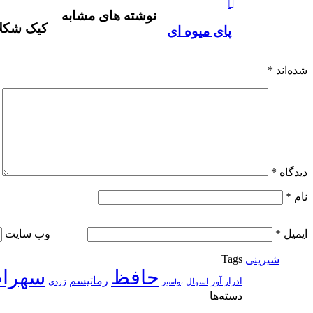
آپ
بوک
گذاری
نوشته های مشابه
از
کیک شکلا
طریق
پای میوه ای
ایمیل
شده‌اند
*
دیدگاه
*
نام
*
ایمیل
*
وب‌ سایت
Tags
شیرینی
حافظ
سهرا
رماتیسم
ادرار آور
اسهال
زردی
بواسیر
دسته‌ها