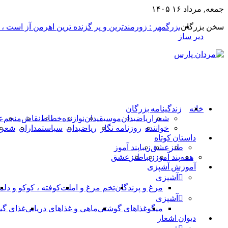
جمعه, مرداد ۱۶ ۱۴۰۵
سخن بزرگان
بزرگمهر : زورمندترین و پر گزنده ترین اهرمن آز است ،
دیر ساز
خانه
زندگینامه بزرگان
شعرا
ریاضیدان
موسیقیدان
نوازنده
خطاط
نقاش
منجم
ع
خواننده
روزنامه نگار
ریاضیدان
سیاستمداران
شعرا
داستان کوتاه
طنز
عشق
زیبا
پند آموز
همه
پند آموز
زیبا
طنز
عشق
آموزش آشپزی
آشپزی
مرغ و پرندگان
تخم مرغ و املت
کوفته ، کوکو و دلم
آشپزی
میگو
غذاهای گوشتی
ماهی و غذاهای دریایی
غذای گی
دیوان اشعار