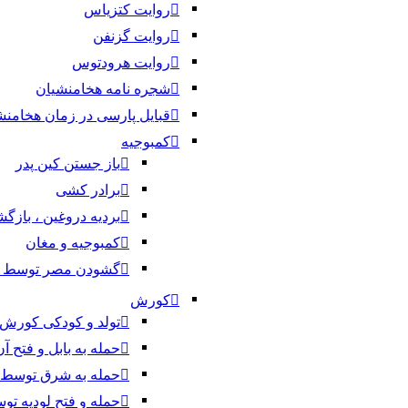
روایت کتزیاس
روایت گزنفن
روایت هرودتوس
شجره نامه هخامنشیان
قبایل پارسی در زمان هخامنش
کمبوجیه
باز جستن کین پدر
برادر کشی
بردیه دروغین ، باز
کمبوجیه و مغان
گشودن مصر توسط ک
کورش
تولد و کودکی کورش
حمله به بابل و فتح 
حمله به شرق توسط
حمله و فتح لودیه ت