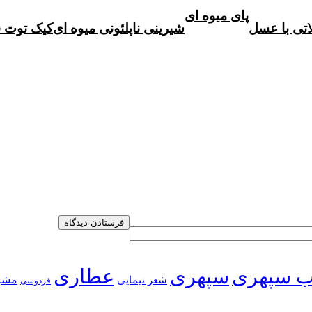
پای میوه ای
تی با عسل
شیرینی ناپلئونی میوه ای
کیک توت 
ب سپهری
سپهری
عطاری
شعر نیمایی
مشر
فردوسی