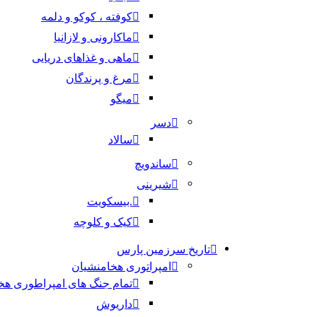
کوفته ، کوکو و دلمه
ماکارونی و لازانیا
ماهی و غذاهای دریایی
مرغ و پرندگان
میگو
دسر
سالاد
ساندویچ
شیرینی
.بیسکویت
کیک و کلوچه
تاریخ سرزمین پارس
امپراتوری هخامنشیان
تمام جنگ های امپراطوری هخ
داریوش