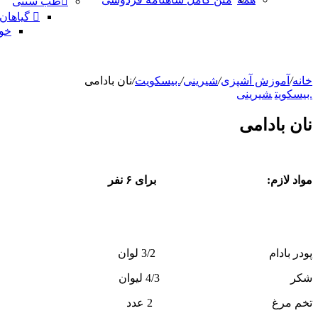
طب سنتی
گیاهان
خو
خانه
/
آموزش آشپزی
/
شیرینی
/
.بیسکویت
/
نان بادامی
.بیسکویت
شیرینی
نان بادامی
مواد لازم: برای ۶ نفر
پودر بادام 3/2 لوان
شکر 4/3 لیوان
تخم مرغ 2 عدد