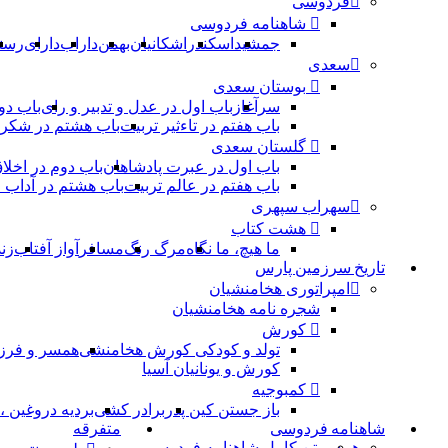
فردوسی
شاهنامه فردوسی
جمشید
اسکندر
اشکانیان
بهمن
داراب
دارای
رست
سعدی
بوستان سعدی
سرآغاز
باب اول در عدل و تدبیر و رای
باب دو
باب هفتم در تاءثیر تربیت
باب هشتم در شکر 
گلستان سعدی
باب اول در عبرت پادشاهان
باب دوم در اخلا
باب هفتم در عالم تربیت
باب هشتم در آداب
سهراب سپهری
هشت کتاب
ما هیچ، ما نگاه
مرگ رنگ
مسافر
آواز آفتاب
زن
تاریخ سرزمین پارس
امپراتوری هخامنشیان
شجره نامه هخامنشیان
کورش
تولد و کودکی کورش هخامنشی
همسر و فرز
کورش و یونانیان آسیا
کمبوجیه
باز جستن کین پدر
برادر کشی
بردیه دروغین 
شاهنامه فردوسی
متفرقه
همه
متن کامل شاهنامه فردوسی