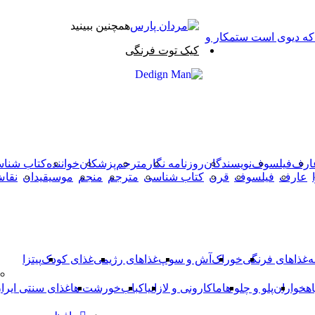
همچنین ببینید
 که دیوی است ستمکار و
بستن
کیک توت فرنگی
X
وایبر
فیس
دکمه
واتس
تلگرام
آپ
بوک
بازگشت
به
بالا
ارف
فیلسوف
نویسندگان
روزنامه نگار
مترجم
پزشکان
خواننده
کتاب شنا
عارف
فیلسوف
قرن
کتاب شناسی
مترجم
منجم
موسیقیدان
نقا
ه
غذاهای فرنگی
خوراک
آش و سوپ
غذاهای رژیمی
غذای کودک
پیتزا
اهخواران
پلو و چلو ها
ماکارونی و لازانیا
کباب
خورشت ها
غذای سنتی ایرا