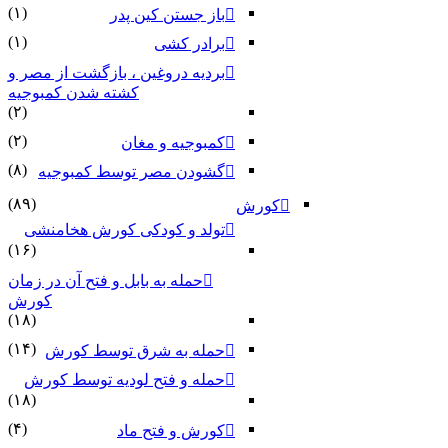
(۱)
باز جستن کین پدر
(۱)
برادر کشی
بردیه دروغین ، بازگشت از مصر و
کشته شدن کمبوجیه
(۲)
(۲)
کمبوجیه و مغان
(۸)
گشودن مصر توسط کمبوجیه
(۸۹)
کورش
تولد و کودکی کورش هخامنشی
(۱۶)
حمله به بابل و فتح آن در زمان
کورش
(۱۸)
(۱۴)
حمله به شرق توسط کورش
حمله و فتح لودیه توسط کورش
(۱۸)
(۴)
کورش و فتح ماد