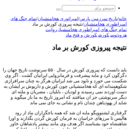
جستجو
برای
خانه
/
تاریخ سرزمین پارس
/
امپراتوری هخامنشیان
/
تمام جنگ های
امپراطوری هخامنشیان
/
نتیجه پیروزی کورش بر ماد
تمام جنگ های امپراطوری هخامنشیان
روایت
هرودتوس
کورش
کورش و فتح ماد
نتیجه پیروزی کورش بر ماد
باید دانست که پیروزی کورش در سال ۵۵۰ سرنوشت تاریخ جهان را
دگرگون کرد و مایه پیشرفت و فرمانروایی ایرانیان گشت . اگر وی
شکست می خورد و نابود می شد ایرانیان هرگز به چنان سرافرازی
شکوهمندانه ای که هخامنشیانی چون کورش و داریوش بر ایشان به
دست آوردند نمی رسیدند و لودیان ، بابلیان ، مصریان و ملته ای
دیگر سرنوشتی جز ان میافتند که امروز تاریخ به ما باز میگوید و
شاید از یهودیاهن چندان نام و نشانی به جای نمی ماند
گرفتاری ایشتوویگو مایه ان شد که همه باجگزاران ماد از رود
هالیس تا مرزهای خراسان به فرمان کورش گردن بگذارند و اورا
شاهنشاه خود بشناسند اگر هدف وی مانند بیشتر پادشاهان خاور