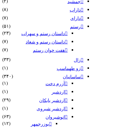
(۲)
جمشید
(۸)
داراب
(۷)
دارای
(۵۱)
رستم
(۲۳)
داستان رستم و سهراب
(۷)
داستان رستم و شغاد
(۷)
هفت خوان رستم‏
(۳۳)
زال
(۱)
زو طهماسپ‏
(۳۴۰)
ساسانیان
(۱)
آزرم دخت
(۱)
اردشیر
(۲۹)
اردشیر بابکان
(۱)
اردشیر شیروی
(۶۳)
انوشیروان
(۱۲)
بوزرجمهر