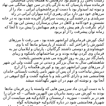
زمینت یافتن زر و سیم بود کارهایش به همینجا پایان میافتلیکن
فرمانده سپاه پارسیان که به تازگی پای در سن چهل سالگی می نهاد
و نبونه ئید امیدوار بود با دست او پرخاشجویان ایرانی ، ماد را از
مرزهای خود دور دارد برای رهبری آزاده سواران ایرانی در راه
سربلندی و درخشندگی و زیست سرافراز آفریده شده بود نه در خانه
نشستن و خودکامه و کاهل در میان پرستاران زیستن این بود که
ارام نگرفت باز هم پیش رفت و هم میهنانش را پیش برد تا آنجا که
زمانه توان پیشرفت را از او بربود
اینک کورش فرمانروای ایرانشهر شده بود ، می رفت تا مرزهای
کشورش را فراختر کند ، گذشته از پارسیانو مادها که با وی
خویشاوندی و دوستی داشتند گرگانیان ، پارتیان و ایلامیان نیز به
فرمان وی گردن نهاده بودند و بر ساختمانهای باشکوه و زیبای
پاسارگاد نیز روز به روز افزوده می شدو نخستین پایتخت
شاهنشاهی سال به سال بزرگتر و دیدنی تر می گشت ولی این شهر
از مرزهای نوین ایرانشهر دور بود و کورش هگمتانه را از ارج
دیرینش نیانداخت و از آن پس آن شهر نامی پایتخت تابستانی خاندان
هخامنشی شد و دارای کاخی بلند و با شکوه گشت و گنج انبوهی در
آنجا بود و نوشته ای مهم در ان شهر نگهداشته میشد
با به دست آوردن ماد سرزمین هایی که وابسته یا زیر فرمان مادها
بودند به کورش می رسید بنابریان بین النهرین شمالی – که حران را
هم در بر داشت – سوریه ، ارمنستان و کاپادوکیه هم میبایست از آن
شهریار هخامنشی شود در دباره کاپادوکیه خوشبختانه گواه