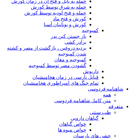
حمله به بابل و فتح آن در زمان کورش
حمله به شرق توسط کورش
حمله و فتح لودیه توسط کورش
کورش و فتح ماد
کورش و یونانیان آسیا
کمبوجیه
باز جستن کین پدر
برادر کشی
بردیه دروغین ، بازگشت از مصر و کشته
شدن کمبوجیه
کمبوجیه و مغان
گشودن مصر توسط کمبوجیه
داریوش
قبایل پارسی در زمان هخامنشیان
تمام جنگ های امپراطوری هخامنشیان
شاهنامه فردوسی
همه
متن کامل شاهنامه فردوسی
متفرقه
طب سنتی
گیاهان دارویی
خواص گیاهان
خواص میوه ها
جشن های پارسیان