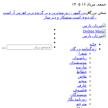
جمعه, مرداد ۱۶ ۱۴۰۵
سخن بزرگان
بزرگمهر : زورمندترین و پر گزنده ترین اهرمن آز است
، که دیوی است ستمکار و دیر ساز
فیس
X
بوک
یوتیوب
اینستاگرام
خانه
زندگینامه بزرگان
جست
شعرا
برا
ریاضیدان
موسیقیدان
نوازنده
خطاط
نقاش
منجم
عارف
فیلسوف
نویسندگان
روزنامه نگار
مترجم