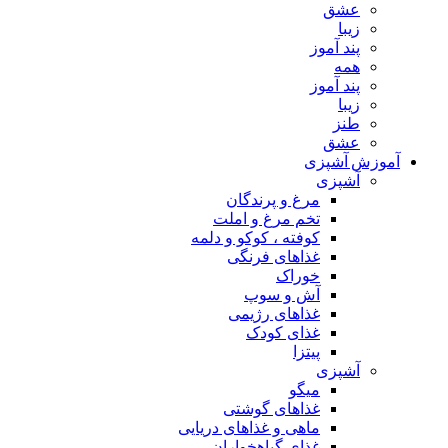
عشق
زیبا
پند آموز
همه
پند آموز
زیبا
طنز
عشق
آموزش آشپزی
آشپزی
مرغ و پرندگان
تخم مرغ و املت
کوفته ، کوکو و دلمه
غذاهای فرنگی
خوراک
آش و سوپ
غذاهای رژیمی
غذای کودک
پیتزا
آشپزی
میگو
غذاهای گوشتی
ماهی و غذاهای دریایی
غذای گیاهخواران