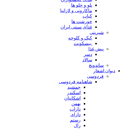
پلو و چلو ها
ماکارونی و لازانیا
کباب
خورشت ها
غذای سنتی ایران
شیرینی
کیک و کلوچه
.بیسکویت
پیش غذا
دسر
سالاد
ساندویچ
دیوان اشعار
فردوسی
شاهنامه فردوسی
جمشید
اسکندر
اشکانیان
بهمن
داراب
دارای
رستم
زال