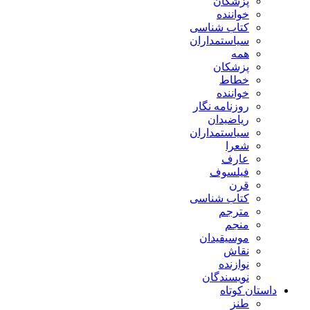
پزشکان
خواننده
کتاب شناسی
سیاستمداران
همه
پزشکان
خطاط
خواننده
روزنامه نگار
ریاضیدان
سیاستمداران
شعرا
عارف
فیلسوف
قرن
کتاب شناسی
مترجم
منجم
موسیقیدان
نقاش
نوازنده
نویسندگان
داستان کوتاه
طنز