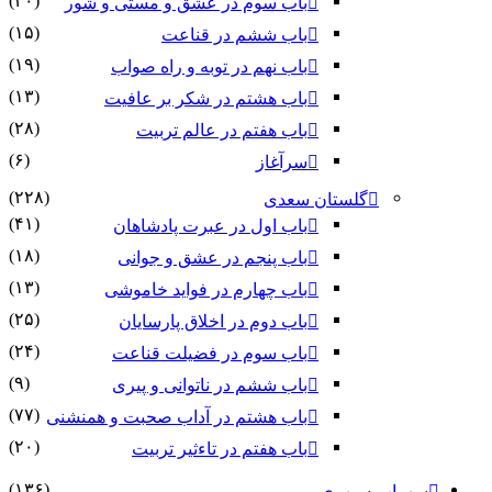
(۳۰)
باب سوم در عشق و مستی و شور
(۱۵)
باب ششم در قناعت
(۱۹)
باب نهم در توبه و راه صواب
(۱۳)
باب هشتم در شکر بر عافیت
(۲۸)
باب هفتم در عالم تربیت
(۶)
سرآغاز
(۲۲۸)
گلستان سعدی
(۴۱)
باب اول در عبرت پادشاهان
(۱۸)
باب پنجم در عشق و جوانى
(۱۳)
باب چهارم در فواید خاموشى
(۲۵)
باب دوم در اخلاق پارسایان
(۲۴)
باب سوم در فضیلت قناعت
(۹)
باب ششم در ناتوانى و پیرى
(۷۷)
باب هشتم در آداب صحبت و همنشنى
(۲۰)
باب هفتم در تاءثیر تربیت
(۱۳۶)
سهراب سپهری