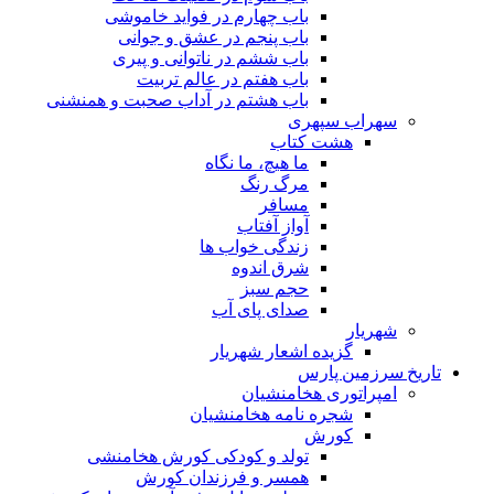
باب چهارم در فواید خاموشى
باب پنجم در عشق و جوانى
باب ششم در ناتوانى و پیرى
باب هفتم در عالم تربیت
باب هشتم در آداب صحبت و همنشنى
سهراب سپهری
هشت کتاب
ما هیچ، ما نگاه
مرگ رنگ
مسافر
آواز آفتاب
زندگی خواب ها
شرق اندوه
حجم سبز
صدای پای آب
شهریار
گزیده اشعار شهریار
تاریخ سرزمین پارس
امپراتوری هخامنشیان
شجره نامه هخامنشیان
کورش
تولد و کودکی کورش هخامنشی
همسر و فرزندان کورش