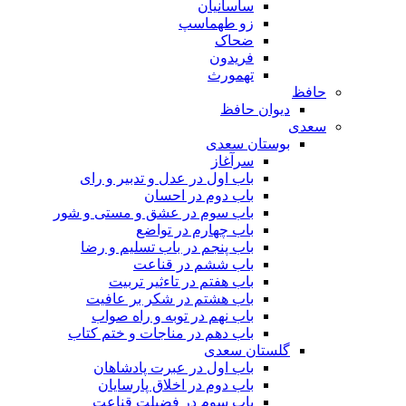
ساسانیان
زو طهماسپ‏
ضحاک
فریدون
تهمورث
حافظ
دیوان حافظ
سعدی
بوستان سعدی
سرآغاز
باب اول در عدل و تدبیر و رای
باب دوم در احسان
باب سوم در عشق و مستی و شور
باب چهارم در تواضع
باب پنجم در باب تسلیم و رضا
باب ششم در قناعت
باب هفتم در تاءثیر تربیت
باب هشتم در شکر بر عافیت
باب نهم در توبه و راه صواب
باب دهم در مناجات و ختم کتاب
گلستان سعدی
باب اول در عبرت پادشاهان
باب دوم در اخلاق پارسایان
باب سوم در فضیلت قناعت