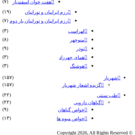
(۷)
هفت خوان اسفندیار
(۱۹)
رزم ایرانیان و تورانیان
(۷)
رزم ایرانیان و تورانیان بار دوم
(۳)
لهراسب
(۸)
منوچهر
(۹)
نوذر
(۳)
هماى چهرزاد
(۳)
هوشنگ
(۱۵۷)
شهریار
(۱۵۷)
گزیده اشعار شهریار
(۲۲)
طب سنتی
(۲۲)
گیاهان دارویی
(۹)
خواص گیاهان
(۱۳)
خواص میوه ها
© Copyright 2026, All Rights Reserved