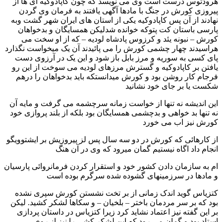
هرودتوس درست است وی می نویسد که چون کاپادوکیه ای ها از
پیروزی کورش در جنگ با مادها آگهی یافتند به فرمان وی گردن
نهادند از آن پس کاپادوکیه یکی از استان های ایران شهر گشت وبه
پارسی باستان کت پتوکه خوانده شدلیکن همسایگان و بدخواهان
کورش – نبونه یئد و کرزوس پادشاه لودیه – که از او سخت می
هراسیدند چهار چشمی کورش را می پائیدند آن یک میخواست نگذارد
پای کسی به سوریه و مرز بابل باز شود و این یک در آرزوی دست
یافتن بر کاپادوکیه و گسترش مرزهای لودیه می سوخت از این رو
فرجام کار روشن بود و کورش میدانستکه باید بدخواهان را درهم
شکست یا بر جای خود نشانید
این اندیشه نه تنها از خواست زمانه سرچشمه می گرفت و مایه آن
نه تنها بد خواهی و بدچشمی همسایگان بود بلکه از بلند پروازی خود
کورش نیز اب می خورد
از کارهائی که کورش در دو سه سال پس لز پیروزیش بر ایشتوویگو
انجام داد اگاه نیستیم گمان میرود که وی در آن هنگ
ام به سازمان دادن کشور خود و استقرار کردن فرمانروائی پارسیان
و مادها در سرزمینهای گشوده شده سرگرم بوده است
کتزیاس گوید اندک زمانی از بر تخت نشستن کورش سپری نشده
بود که بر سر مردمان باختر – بلخیان – و سکاها لشکر کشید. لیکن
بر این گفته نیز اعتماد نشاید کرد زیرا کتزیاس در داستان پردازی
استاد بود و گمان می رود که این لشکر کشی را نیز از روی