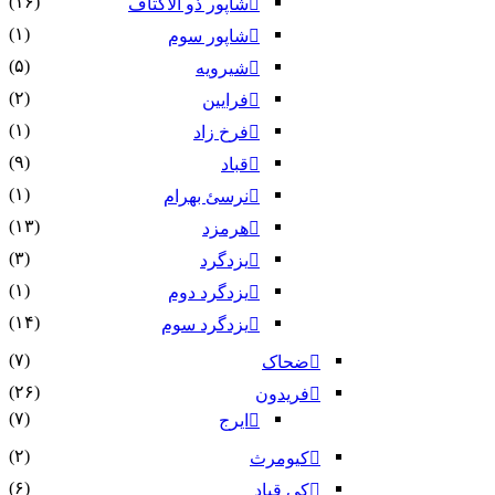
(۱۶)
شاپور ذو الاکتاف
(۱)
شاپور سوم‏
(۵)
شیرویه
(۲)
فرایین
(۱)
فرخ زاد
(۹)
قباد
(۱)
نرسئ بهرام‏
(۱۳)
هرمزد
(۳)
یزدگرد
(۱)
یزدگرد دوم
(۱۴)
یزدگرد سوم
(۷)
ضحاک
(۲۶)
فریدون
(۷)
ایرج
(۲)
کیومرث
(۶)
کی قباد