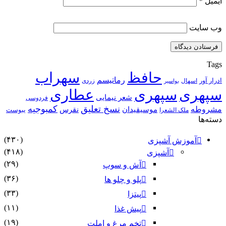
ایمیل
*
وب‌ سایت
Tags
حافظ
سهراب
رماتیسم
ادرار آور
اسهال
زردی
بواسیر
سپهری
سپهری
عطاری
شعر نیمایی
فردوسی
نسخ تعلیق
کمبوجیه
مشروطه
موسیقیدان
نقرس
یبوست
ملک الشعرا
دسته‌ها
(۴۳۰)
آموزش آشپزی
(۴۱۸)
آشپزی
(۲۹)
آش و سوپ
(۳۶)
پلو و چلو ها
(۳۳)
پیتزا
(۱۱)
پیش غذا
(۱۹)
تخم مرغ و املت