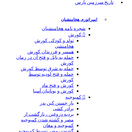
تاریخ سرزمین پارس
امپراتوری هخامنشیان
شجره نامه هخامنشیان
کورش
تولد و کودکی کورش
هخامنشی
همسر و فرزندان کورش
حمله به بابل و فتح آن در زمان
کورش
حمله به شرق توسط کورش
حمله و فتح لودیه توسط
کورش
کورش و فتح ماد
کورش و یونانیان آسیا
کمبوجیه
باز جستن کین پدر
برادر کشی
بردیه دروغین ، بازگشت از
مصر و کشته شدن کمبوجیه
کمبوجیه و مغان
گشودن مصر توسط کمبوجیه