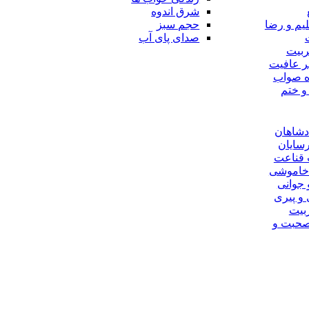
شرق اندوه
لیم و رضا
حجم سبز
صدای پای آب
ربیت
ر عافیت
اه صواب
و ختم
دشاهان
رسایان
 قناعت
 خاموشى
 جوانى
 و پیرى
ربیت
صحبت و