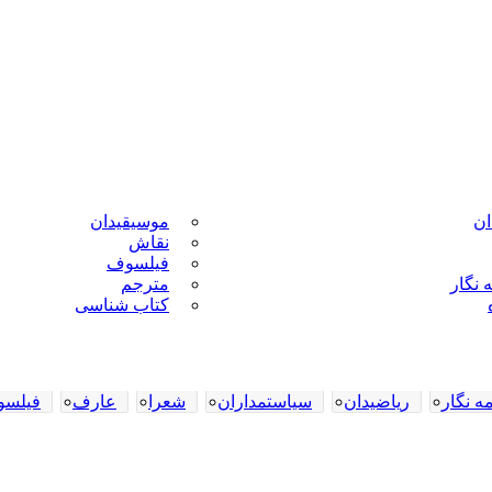
که دیوی است ستمکار و دیر ساز
ان
موسیقیدان
نقاش
فیلسوف
 نگار
مترجم
کتاب شناسی
ه نگار
ریاضیدان
سیاستمداران
شعرا
عارف
فیلس