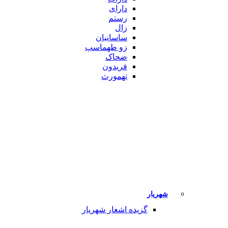
دارای
رستم
زال
ساسانیان
زو طهماسپ‏
ضحاک
فریدون
تهمورث
شهریار
گزیده اشعار شهریار