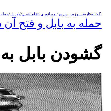
خانه
/
تاریخ سرزمین پارس
/
امپراتوری هخامنشیان
/
کورش
/
حمله 
حمله به بابل و فتح آن
گشودن بابل به