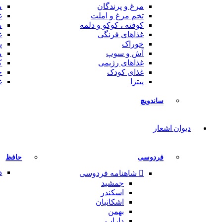
مرغ و پرندگان
م
تخم مرغ و املت
غ
کوفته ، کوکو و دلمه
م
غذاهای فرنگی
غ
خوراک
پ
آش و سوپ
م
غذاهای رژیمی
ک
غذای کودک
خ
پیتزا
غ
ساندویچ
دیوان اشعار
فردوسی
حافظ
د
شاهنامه فردوسی
جمشید
اسکندر
اشکانیان
بهمن
داراب