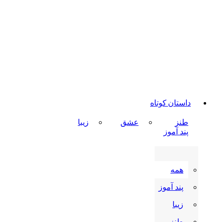
داستان کوتاه
طنز
عشق
زیبا
پند آموز
همه
پند آموز
زیبا
طنز