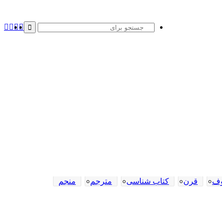
X
یوتی
ف
اینستا
بو
جستجو
برای
وف
قرن
کتاب شناسی
مترجم
منجم