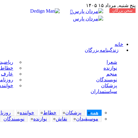
پنج شنبه, مرداد ۱۵ ۱۴۰۵
سخن بزرگان
دکمه
بازگشت
بزرگمهر : زورمندترین و پر گزنده ترین اهرمن آز است ، 
به
بالا
خانه
زندگینامه بزرگان
شعرا
ریاضید
نوازنده
خطاط
منجم
عارف
نویسندگان
روزنامه
پزشکان
خواننده
سیاستمداران
همه
پزشکان
خطاط
خواننده
روزنام
موسیقیدان
نقاش
نوازنده
نویسندگان