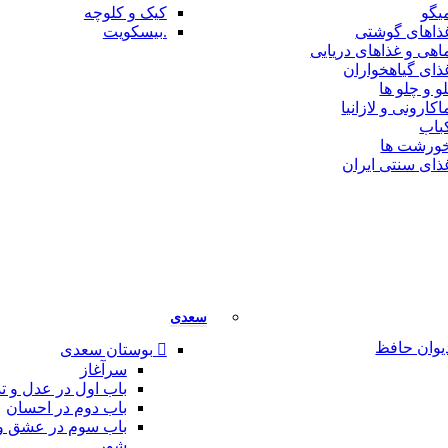
یگو
کیک و کلوچه
ذاهای گوشتی
.بیسکویت
اهی و غذاهای دریایی
ذای گیاهخواران
لو و چلو ها
اکارونی و لازانیا
باب
ورشت ها
ذای سنتی ایران
سعدی
یوان حافظ
بوستان سعدی
سرآغاز
باب اول در عدل و تد
باب دوم در احسان
باب سوم در عشق و
شور