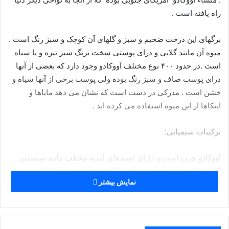
راه یافته است .
برگهای این درخت ضخیم و سبز و گلهای آن کوچک و سبز رنگ است .
میوه آن مانند گلابی و درای پوستی سخت برنگ سبز تیره و یا سیاه
است .در حدود ۴۰۰ نوع مختلف آووکادو وجود دارد که بعضی از آنها
درای پوست صاف و سبز رنگ بوده ولی پوست برخی از آنها سیاه و
خشن است . مدرکی در دست است که نشان می دهد مایاها و
اینکاها از این میوه استفاده می کرده اند .
ترکیبات شیمیایی:
آووکادو چرب است و دارای اسیدهای آمینه مختلف مانند سیستین
Cystine تریپتوفان Tryptophane و تیروسین Tyrosine می باشد .
نمایش بیشتر
در تحقیقات جدیدی که انجام شده وجود چند نوع آنتی بیوتیک در
آووکادو ثابت شده است .
دانه گیاه دارای مقدار کمی ( در حدود ۲ درصد ) روغن است . این