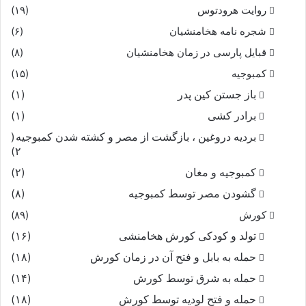
روایت هرودتوس
(۱۹)
مستندات : گیاهان معجزه گر اثر دکتر سهراب خوشبین
شجره نامه هخامنشیان
(۶)
.
قبایل پارسی در زمان هخامنشیان
(۸)
کمبوجیه
(۱۵)
تقویت کننده ی معده
جلوگیری از ریزش مو
باز جستن کین پدر
(۱)
خون ساز
رماتیسم
برادر کشی
(۱)
بردیه دروغین ، بازگشت از مصر و کشته شدن کمبوجیه
(
۲)
کمبوجیه و مغان
(۲)
گشودن مصر توسط کمبوجیه
(۸)
کورش
(۸۹)
تولد و کودکی کورش هخامنشی
(۱۶)
حمله به بابل و فتح آن در زمان کورش
(۱۸)
حمله به شرق توسط کورش
(۱۴)
حمله و فتح لودیه توسط کورش
(۱۸)