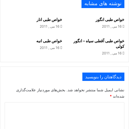
نوشته های مشابه
روغن غلیظ و سفت و به رنگ زرد مایل به سبز بوده که دارای بو و
طعمی مطبوع است .
خواص طبی انگور
خواص طبی انار
روغن دانه آووکادو دارای حدود ۷ درصد روغن های اشباع شده مانند
16 می , 2011
16 می , 2011
اسید پالمتیک Palmitic و اسید استئاریک Steraric Acid اسید
خواص طبی آقطی سیاه – انگور
خواص طبی انبه
آراشیدیک Arachidic Acid ، اسید میریستیک Myristic Acid و در
کولی
16 می , 2011
حدود ۸۰ درصد روغن های اشباع نشده مانند اسید اولئیک Oleic
16 می , 2011
Acid و اسید لینولئیک Linoleic Acid می باشد .
در یکصد گرم آووکادو مواد زیر موجود است :
دیدگاهتان را بنویسید
آب ۸۰ گرم
نشانی ایمیل شما منتشر نخواهد شد.
بخش‌های موردنیاز علامت‌گذاری
شده‌اند
*
انرژی ۱۵۰ کالری
د
پروتئین ۱/۸ گرم
ی
د