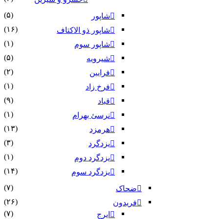
(۵)
شاپور
(۱۶)
شاپور ذو الاکتاف
(۱)
شاپور سوم‏
(۵)
شیرویه
(۲)
فرایین
(۱)
فرخ زاد
(۹)
قباد
(۱)
نرسئ بهرام‏
(۱۳)
هرمزد
(۳)
یزدگرد
(۱)
یزدگرد دوم
(۱۴)
یزدگرد سوم
(۷)
ضحاک
(۲۶)
فریدون
(۷)
ایرج