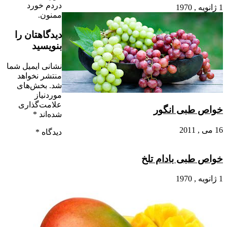
دردم خورد
1 ژانویه , 1970
ممنون.
دیدگاهتان را
بنویسید
نشانی ایمیل شما
منتشر نخواهد
شد.
بخش‌های
موردنیاز
علامت‌گذاری
خواص طبی انگور
شده‌اند
*
16 می , 2011
دیدگاه
*
خواص طبی بادام تلخ
1 ژانویه , 1970