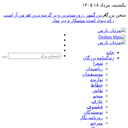
یکشنبه, مرداد ۱۸ ۱۴۰۵
سخن بزرگان
بزرگمهر : زورمندترین و پر گزنده ترین اهرمن آز است
، که دیوی است ستمکار و دیر ساز
فیس
X
بوک
یوتیوب
اینستاگرام
خانه
زندگینامه بزرگان
جست
شعرا
برا
ریاضیدان
موسیقیدان
نوازنده
خطاط
نقاش
منجم
عارف
فیلسوف
نویسندگان
روزنامه نگار
مترجم