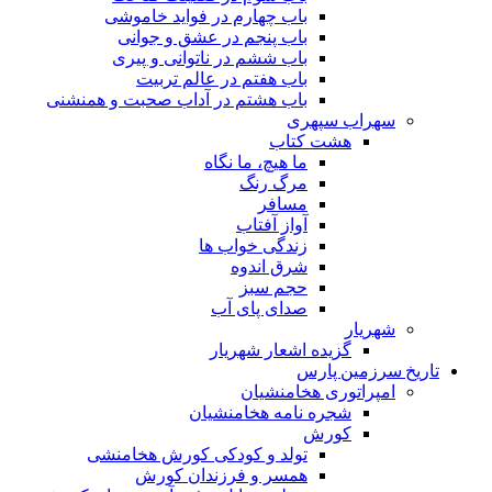
باب چهارم در فواید خاموشى
باب پنجم در عشق و جوانى
باب ششم در ناتوانى و پیرى
باب هفتم در عالم تربیت
باب هشتم در آداب صحبت و همنشنى
سهراب سپهری
هشت کتاب
ما هیچ، ما نگاه
مرگ رنگ
مسافر
آواز آفتاب
زندگی خواب ها
شرق اندوه
حجم سبز
صدای پای آب
شهریار
گزیده اشعار شهریار
تاریخ سرزمین پارس
امپراتوری هخامنشیان
شجره نامه هخامنشیان
کورش
تولد و کودکی کورش هخامنشی
همسر و فرزندان کورش