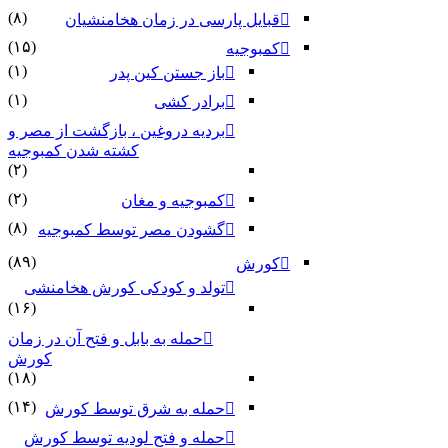
(۸)
قبایل پارسی در زمان هخامنشیان
(۱۵)
کمبوجیه
(۱)
باز جستن کین پدر
(۱)
برادر کشی
بردیه دروغین ، بازگشت از مصر و
کشته شدن کمبوجیه
(۲)
(۲)
کمبوجیه و مغان
(۸)
گشودن مصر توسط کمبوجیه
(۸۹)
کورش
تولد و کودکی کورش هخامنشی
(۱۶)
حمله به بابل و فتح آن در زمان
کورش
(۱۸)
(۱۴)
حمله به شرق توسط کورش
حمله و فتح لودیه توسط کورش