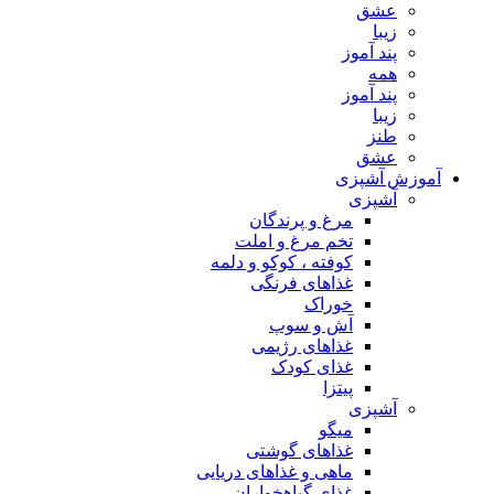
عشق
زیبا
پند آموز
همه
پند آموز
زیبا
طنز
عشق
آموزش آشپزی
آشپزی
مرغ و پرندگان
تخم مرغ و املت
کوفته ، کوکو و دلمه
غذاهای فرنگی
خوراک
آش و سوپ
غذاهای رژیمی
غذای کودک
پیتزا
آشپزی
میگو
غذاهای گوشتی
ماهی و غذاهای دریایی
غذای گیاهخواران