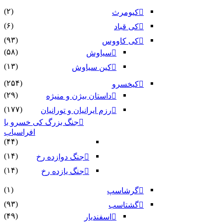
(۲)
کیومرث
(۶)
کی قباد
(۹۳)
کی کاووس
(۵۸)
سیاوش
(۱۳)
کین سیاوش
(۲۵۴)
کیخسرو
(۲۹)
داستان بیژن و منیژه
(۱۷۷)
رزم ایرانیان و تورانیان
جنگ بزرگ کی خسرو با
افراسیاب
(۴۴)
(۱۴)
جنگ دوازده رخ
(۱۴)
جنگ یازده رخ
(۱)
گرشاسپ
(۹۳)
گشتاسب
(۴۹)
اسفندیار