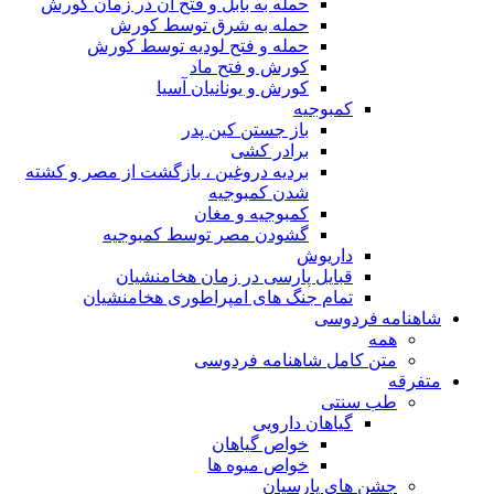
حمله به بابل و فتح آن در زمان کورش
حمله به شرق توسط کورش
حمله و فتح لودیه توسط کورش
کورش و فتح ماد
کورش و یونانیان آسیا
کمبوجیه
باز جستن کین پدر
برادر کشی
بردیه دروغین ، بازگشت از مصر و کشته
شدن کمبوجیه
کمبوجیه و مغان
گشودن مصر توسط کمبوجیه
داریوش
قبایل پارسی در زمان هخامنشیان
تمام جنگ های امپراطوری هخامنشیان
شاهنامه فردوسی
همه
متن کامل شاهنامه فردوسی
متفرقه
طب سنتی
گیاهان دارویی
خواص گیاهان
خواص میوه ها
جشن های پارسیان