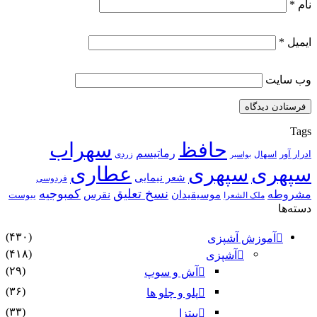
نام
*
ایمیل
*
وب‌ سایت
Tags
حافظ
سهراب
رماتیسم
ادرار آور
اسهال
زردی
بواسیر
سپهری
سپهری
عطاری
شعر نیمایی
فردوسی
نسخ تعلیق
کمبوجیه
مشروطه
موسیقیدان
نقرس
یبوست
ملک الشعرا
دسته‌ها
(۴۳۰)
آموزش آشپزی
(۴۱۸)
آشپزی
(۲۹)
آش و سوپ
(۳۶)
پلو و چلو ها
(۳۳)
پیتزا