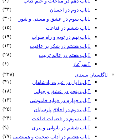
(۶)
باب دهم در مناجات و ختم کتاب
(۳۳)
باب دوم در احسان
(۳۰)
باب سوم در عشق و مستی و شور
(۱۵)
باب ششم در قناعت
(۱۹)
باب نهم در توبه و راه صواب
(۱۳)
باب هشتم در شکر بر عافیت
(۲۸)
باب هفتم در عالم تربیت
(۶)
سرآغاز
(۲۲۸)
گلستان سعدی
(۴۱)
باب اول در عبرت پادشاهان
(۱۸)
باب پنجم در عشق و جوانى
(۱۳)
باب چهارم در فواید خاموشى
(۲۵)
باب دوم در اخلاق پارسایان
(۲۴)
باب سوم در فضیلت قناعت
(۹)
باب ششم در ناتوانى و پیرى
(۷۷)
باب هشتم در آداب صحبت و همنشنى