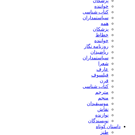
پزشکان
خواننده
کتاب شناسی
سیاستمداران
همه
پزشکان
خطاط
خواننده
روزنامه نگار
ریاضیدان
سیاستمداران
شعرا
عارف
فیلسوف
قرن
کتاب شناسی
مترجم
منجم
موسیقیدان
نقاش
نوازنده
نویسندگان
داستان کوتاه
طنز