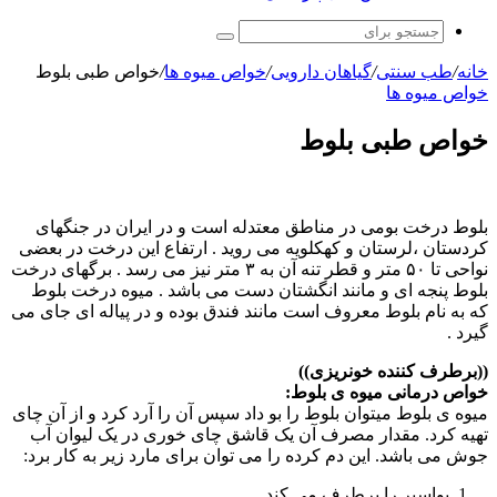
جستجو
برای
خانه
/
طب سنتی
/
گیاهان دارویی
/
خواص میوه ها
/
خواص طبی بلوط
خواص میوه ها
خواص طبی بلوط
بلوط درخت بومی در مناطق معتدله است و در ایران در جنگهای
کردستان ،لرستان و کهکلویه می روید . ارتفاع این درخت در بعضی
نواحی تا ۵۰ متر و قطر تنه آن به ۳ متر نیز می رسد . برگهای درخت
بلوط پنجه ای و مانند انگشتان دست می باشد . میوه درخت بلوط
که به نام بلوط معروف است مانند فندق بوده و در پیاله ای جای می
گیرد .
((برطرف کننده خونریزی))
خواص درمانی میوه ی بلوط:
میوه ی بلوط میتوان بلوط را بو داد سپس آن را آرد کرد و از آن چای
تهیه کرد. مقدار مصرف آن یک قاشق چای خوری در یک لیوان آب
جوش می باشد. این دم کرده را می توان برای مارد زیر به کار برد:
بواسیر را برطرف می کند.