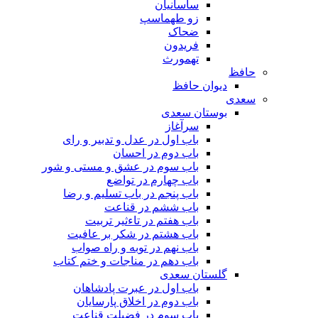
ساسانیان
زو طهماسپ‏
ضحاک
فریدون
تهمورث
حافظ
دیوان حافظ
سعدی
بوستان سعدی
سرآغاز
باب اول در عدل و تدبیر و رای
باب دوم در احسان
باب سوم در عشق و مستی و شور
باب چهارم در تواضع
باب پنجم در باب تسلیم و رضا
باب ششم در قناعت
باب هفتم در تاءثیر تربیت
باب هشتم در شکر بر عافیت
باب نهم در توبه و راه صواب
باب دهم در مناجات و ختم کتاب
گلستان سعدی
باب اول در عبرت پادشاهان
باب دوم در اخلاق پارسایان
باب سوم در فضیلت قناعت