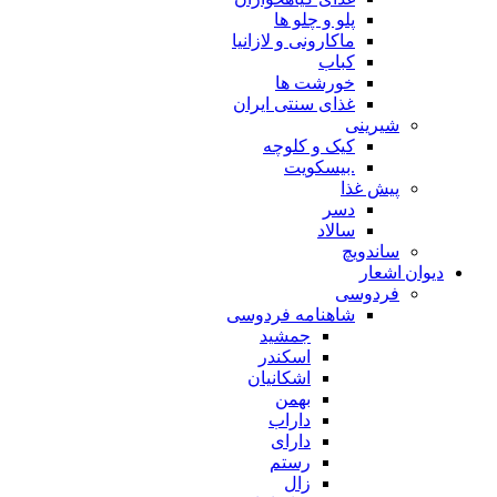
پلو و چلو ها
ماکارونی و لازانیا
کباب
خورشت ها
غذای سنتی ایران
شیرینی
کیک و کلوچه
.بیسکویت
پیش غذا
دسر
سالاد
ساندویچ
دیوان اشعار
فردوسی
شاهنامه فردوسی
جمشید
اسکندر
اشکانیان
بهمن
داراب
دارای
رستم
زال